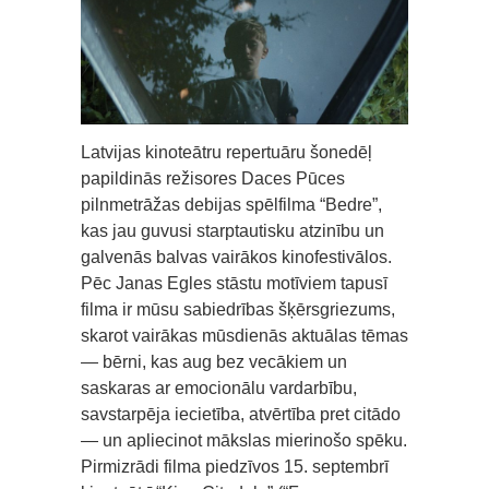
Latvijas kinoteātru repertuāru šonedēļ
papildinās režisores Daces Pūces
pilnmetrāžas debijas spēlfilma “Bedre”,
kas jau guvusi starptautisku atzinību un
galvenās balvas vairākos kinofestivālos.
Pēc Janas Egles stāstu motīviem tapusī
filma ir mūsu sabiedrības šķērsgriezums,
skarot vairākas mūsdienās aktuālas tēmas
— bērni, kas aug bez vecākiem un
saskaras ar emocionālu vardarbību,
savstarpēja iecietība, atvērtība pret citādo
— un apliecinot mākslas mierinošo spēku.
Pirmizrādi filma piedzīvos 15. septembrī