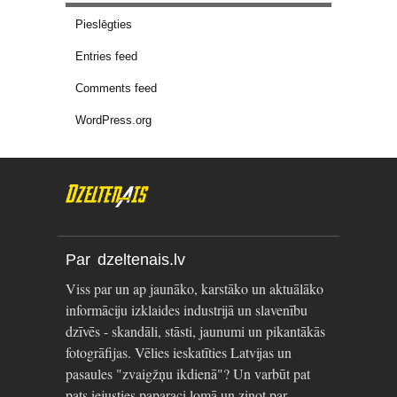
Pieslēgties
Entries feed
Comments feed
WordPress.org
Par dzeltenais.lv
Viss par un ap jaunāko, karstāko un aktuālāko
informāciju izklaides industrijā un slavenību
dzīvēs - skandāli, stāsti, jaunumi un pikantākās
fotogrāfijas. Vēlies ieskatīties Latvijas un
pasaules "zvaigžņu ikdienā"? Un varbūt pat
pats iejusties paparaci lomā un ziņot par