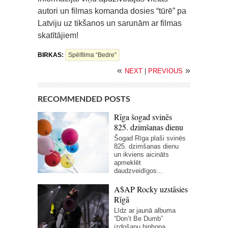
autori un filmas komanda dosies “tūrē” pa
Latviju uz tikšanos un sarunām ar filmas
skatītājiem!
BIRKAS:
Spēlfilma “Bedre”
«
»
NEXT
|
PREVIOUS
RECOMMENDED POSTS
Rīga šogad svinēs
825. dzimšanas dienu
Šogad Rīga plaši svinēs
825. dzimšanas dienu
un ikviens aicināts
apmeklēt
daudzveidīgos...
A$AP Rocky uzstāsies
Rīgā
Līdz ar jaunā albuma
“Don’t Be Dumb”
izdošanu hiphopa