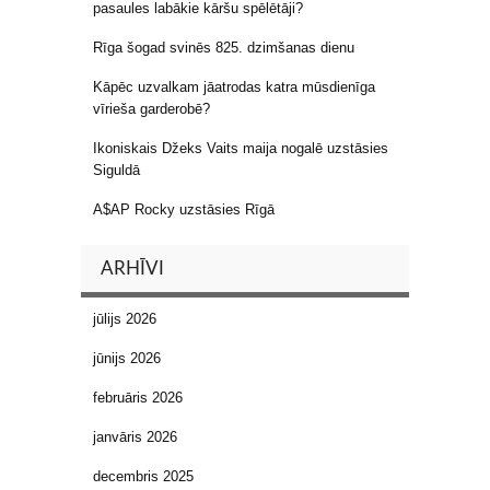
pasaules labākie kāršu spēlētāji?
Rīga šogad svinēs 825. dzimšanas dienu
Kāpēc uzvalkam jāatrodas katra mūsdienīga
vīrieša garderobē?
Ikoniskais Džeks Vaits maija nogalē uzstāsies
Siguldā
A$AP Rocky uzstāsies Rīgā
ARHĪVI
jūlijs 2026
jūnijs 2026
februāris 2026
janvāris 2026
decembris 2025