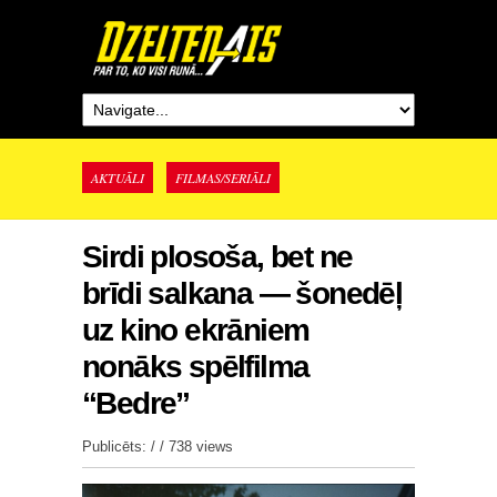
AKTUĀLI
FILMAS/SERIĀLI
Sirdi plosoša, bet ne
brīdi salkana — šonedēļ
uz kino ekrāniem
nonāks spēlfilma
“Bedre”
Publicēts: / /
738 views