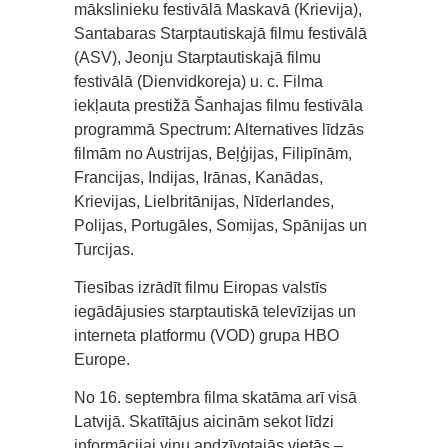
mākslinieku festivālā Maskavā (Krievija),
Santabaras Starptautiskajā filmu festivālā
(ASV), Jeonju Starptautiskajā filmu
festivālā (Dienvidkoreja) u. c. Filma
iekļauta prestižā Šanhajas filmu festivāla
programmā Spectrum: Alternatives līdzās
filmām no Austrijas, Beļģijas, Filipīnām,
Francijas, Indijas, Irānas, Kanādas,
Krievijas, Lielbritānijas, Nīderlandes,
Polijas, Portugāles, Somijas, Spānijas un
Turcijas.
Tiesības izrādīt filmu Eiropas valstīs
iegādājusies starptautiskā televīzijas un
interneta platformu (VOD) grupa HBO
Europe.
No 16. septembra filma skatāma arī visā
Latvijā. Skatītājus aicinām sekot līdzi
informācijai viņu apdzīvotajās vietās –