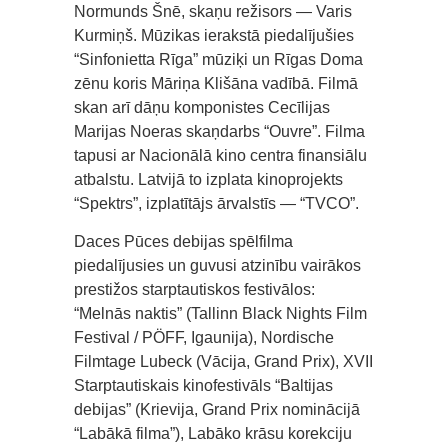
Normunds Šnē, skaņu režisors — Varis
Kurmiņš. Mūzikas ierakstā piedalījušies
“Sinfonietta Rīga” mūziķi un Rīgas Doma
zēnu koris Māriņa Klišāna vadībā. Filmā
skan arī dāņu komponistes Cecīlijas
Marijas Noeras skaņdarbs “Ouvre”. Filma
tapusi ar Nacionālā kino centra finansiālu
atbalstu. Latvijā to izplata kinoprojekts
“Spektrs”, izplatītājs ārvalstīs — “TVCO”.
Daces Pūces debijas spēlfilma
piedalījusies un guvusi atzinību vairākos
prestižos starptautiskos festivālos:
“Melnās naktis” (Tallinn Black Nights Film
Festival / PÖFF, Igaunija), Nordische
Filmtage Lubeck (Vācija, Grand Prix), XVII
Starptautiskais kinofestivāls “Baltijas
debijas” (Krievija, Grand Prix nominācijā
“Labākā filma”), Labāko krāsu korekciju