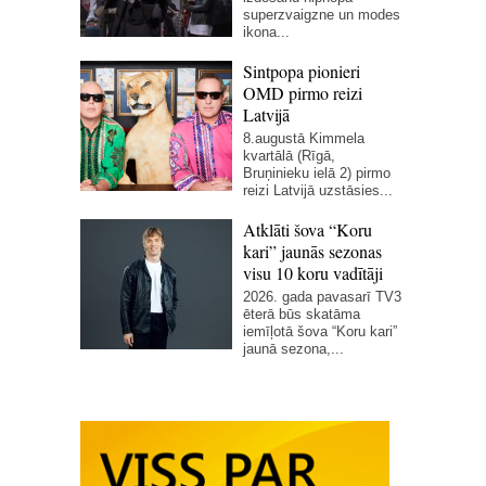
superzvaigzne un modes
ikona...
Sintpopa pionieri
OMD pirmo reizi
Latvijā
8.augustā Kimmela
kvartālā (Rīgā,
Bruņinieku ielā 2) pirmo
reizi Latvijā uzstāsies...
Atklāti šova “Koru
kari” jaunās sezonas
visu 10 koru vadītāji
2026. gada pavasarī TV3
ēterā būs skatāma
iemīļotā šova “Koru kari”
jaunā sezona,...