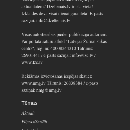
aktualitātēm? Dzeltenais.lv ir īstā vieta!
Izklaides deva visai dienai garantēta! E-pasts
saziņai: info@dzeltenais.lv
Visas autortiesības pieder publikāciju autoriem.
Par portāla saturu atbild "Latvijas Žurnālistikas
centrs", reģ. nr. 40008244310 Tālrunis:
26901441 / e-pasts saziņai: info@lzc.lv /
www.lzc.lv
Reklāmas izvietošanas iespējas skatiet:
www.nmg.lv Tālrunis: 26838384 / e-pasts
saziņai: nmg@nmg.lv
Tēmas
Aktuāli
Filmas/Seriāli