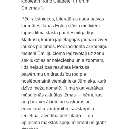
kinoteātrī “Kino Citadele” (“Forum
Cinemas”).
Pēc rakstnieces, Literatūras gada balvas
laureātes Janas Egles stāstu motīviem
tapusī filma stāsta par desmitgadīgo
Markusu, kuram jāpielāgojas jaunai dzīvei
laukos pie omes. Pēc incidenta ar kaimiņu
meiteni Emīliju ciema iedzīvotāji uz zēnu
sāk lūkoties ar neiecietību un aizdomām,
līdz nejaušības rezultātā Markuss
patvērumu un draudzību rod pie
noslēpumainā vientuļnieka Jūrnieka, kurš
dzīvo meža nomalē. Filma skar vairākas
mūsdienās aktuālas tēmas — bērni, kas
aug bez vecākiem un saskaras ar
emocionālu vardarbību, savstarpēja
iecietība, atvērtība pret citādo — un
apliecina mākslas spēju mierināt un glābt