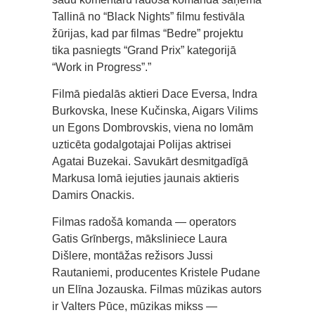
Tallinā no “Black Nights” filmu festivāla
žūrijas, kad par filmas “Bedre” projektu
tika pasniegts “Grand Prix” kategorijā
“Work in Progress”.”
Filmā piedalās aktieri Dace Eversa, Indra
Burkovska, Inese Kučinska, Aigars Vilims
un Egons Dombrovskis, viena no lomām
uzticēta godalgotajai Polijas aktrisei
Agatai Buzekai. Savukārt desmitgadīgā
Markusa lomā iejuties jaunais aktieris
Damirs Onackis.
Filmas radošā komanda — operators
Gatis Grīnbergs, māksliniece Laura
Dišlere, montāžas režisors Jussi
Rautaniemi, producentes Kristele Pudane
un Elīna Jozauska. Filmas mūzikas autors
ir Valters Pūce, mūzikas mikss —