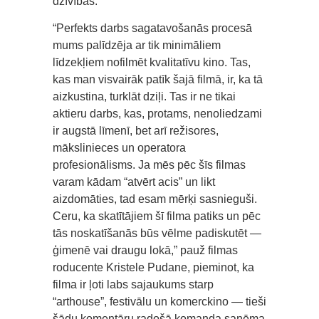
dzīvības.
“Perfekts darbs sagatavošanās procesā
mums palīdzēja ar tik minimāliem
līdzekļiem nofilmēt kvalitatīvu kino. Tas,
kas man visvairāk patīk šajā filmā, ir, ka tā
aizkustina, turklāt dziļi. Tas ir ne tikai
aktieru darbs, kas, protams, nenoliedzami
ir augstā līmenī, bet arī režisores,
mākslinieces un operatora
profesionālisms. Ja mēs pēc šīs filmas
varam kādam “atvērt acis” un likt
aizdomāties, tad esam mērķi sasnieguši.
Ceru, ka skatītājiem šī filma patiks un pēc
tās noskatīšanās būs vēlme padiskutēt —
ģimenē vai draugu lokā,” pauž filmas
roducente Kristele Pudane, pieminot, ka
filma ir ļoti labs sajaukums starp
“arthouse”, festivālu un komerckino — tieši
šādu komentāru radošā komanda saņēma