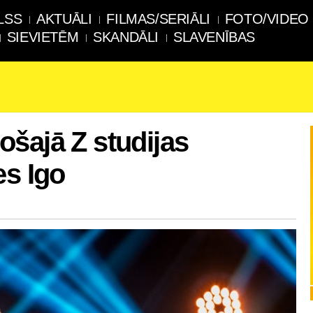
LSS
AKTUĀLI
FILMAS/SERIĀLI
FOTO/VIDEO
SIEVIETĒM
SKANDĀLI
SLAVENĪBAS
šajā Z studijas
es Igo