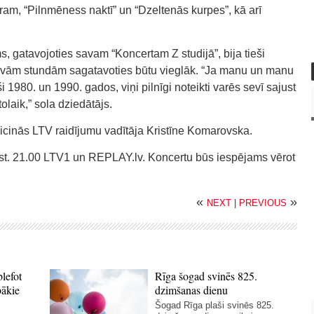
ram, “Pilnmēness naktī” un “Dzeltenās kurpes”, kā arī
ms, gatavojoties savam “Koncertam Z studijā”, bija tieši
divām stundām sagatavoties būtu vieglāk. “Ja manu un manu
i 1980. un 1990. gados, viņi pilnīgi noteikti varēs sevī sajust
olaik,” sola dziedātājs.
icinās LTV raidījumu vadītāja Kristīne Komarovska.
plkst. 21.00 LTV1 un REPLAY.lv. Koncertu būs iespējams vērot
«
»
NEXT
|
PREVIOUS
blefot
Rīga šogad svinēs 825.
bākie
dzimšanas dienu
Šogad Rīga plaši svinēs 825.