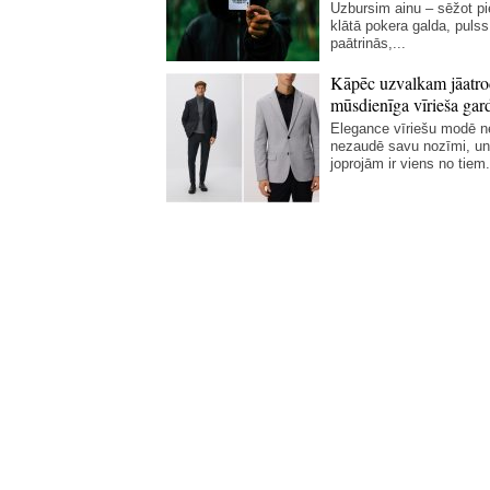
Uzbursim ainu – sēžot p
klātā pokera galda, pulss
paātrinās,...
Kāpēc uzvalkam jāatro
mūsdienīga vīrieša gar
Elegance vīriešu modē 
nezaudē savu nozīmi, un
joprojām ir viens no tiem.