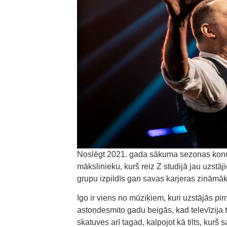
Noslēgt 2021. gada sākuma sezonas koncert
mākslinieku, kurš reiz Z studijā jau uzstā
grupu izpildīs gan savas karjeras zinām
Igo ir viens no mūziķiem, kuri uzstājās pirm
astoņdesmito gadu beigās, kad televīzija 
skatuves arī tagad, kalpojot kā tilts, kurš s