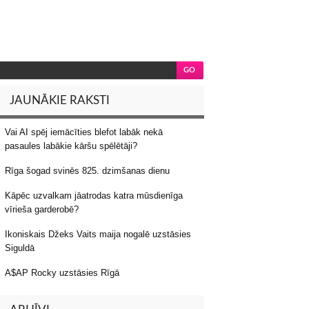
JAUNĀKIE RAKSTI
Vai AI spēj iemācīties blefot labāk nekā
pasaules labākie kāršu spēlētāji?
Rīga šogad svinēs 825. dzimšanas dienu
Kāpēc uzvalkam jāatrodas katra mūsdienīga
vīrieša garderobē?
Ikoniskais Džeks Vaits maija nogalē uzstāsies
Siguldā
A$AP Rocky uzstāsies Rīgā