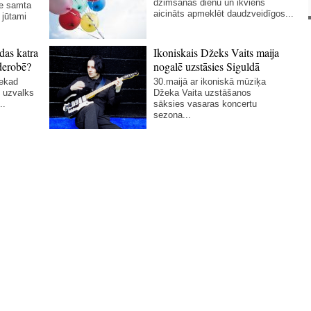
dzimšanas dienu un ikviens
ie samta
aicināts apmeklēt daudzveidīgos...
 jūtami
das katra
Ikoniskais Džeks Vaits maija
derobē?
nogalē uzstāsies Siguldā
nekad
30.maijā ar ikoniskā mūziķa
 uzvalks
Džeka Vaita uzstāšanos
..
sāksies vasaras koncertu
sezona...