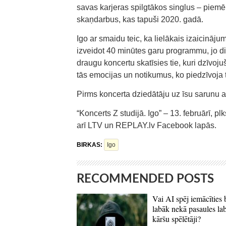
savas karjeras spilgtākos singlus – piemē
skaņdarbus, kas tapuši 2020. gadā.
Igo ar smaidu teic, ka lielākais izaicināju
izveidot 40 minūtes garu programmu, jo 
draugu koncertu skatīsies tie, kuri dzīvojuš
tās emocijas un notikumus, ko piedzīvoja t
Pirms koncerta dziedātāju uz īsu sarunu a
“Koncerts Z studijā. Igo” – 13. februārī, 
arī LTV un REPLAY.lv Facebook lapās.
BIRKAS:
Igo
RECOMMENDED POSTS
Vai AI spēj iemācīties 
labāk nekā pasaules la
kāršu spēlētāji?