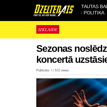
TAUTAS BA
POLITIKA
IZKLAIDE
Sezonas noslēdzo
koncertā uzstāsi
Publicēts: / /
572 views