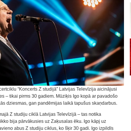
ciklu “Koncerts Z studijā” Latvijas Televīzija aicinājusi
jies – tikai pirms 30 gadiem. Mūziķis Igo kopā ar pavadošo
ākās dziesmas, gan pandēmijas laikā tapušus skaņdarbus.
ajā Z studiju ciklā Latvijas Televīzijā – tas notika
tikko bija pārvākusies uz Zaķusalas ēku. Igo kāpj uz
avieno abus Z studiju ciklus, ko šķir 30 gadi. Igo izpildīs