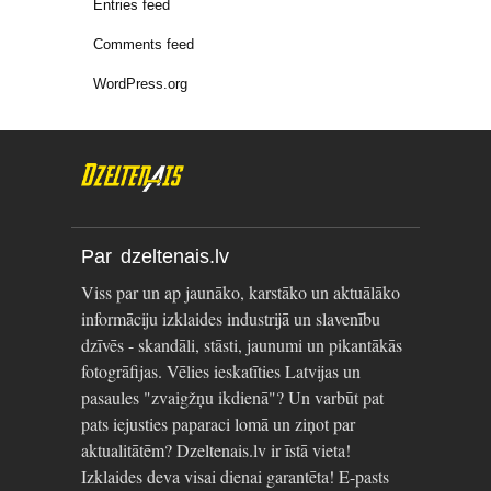
Entries feed
Comments feed
WordPress.org
Par dzeltenais.lv
Viss par un ap jaunāko, karstāko un aktuālāko
informāciju izklaides industrijā un slavenību
dzīvēs - skandāli, stāsti, jaunumi un pikantākās
fotogrāfijas. Vēlies ieskatīties Latvijas un
pasaules "zvaigžņu ikdienā"? Un varbūt pat
pats iejusties paparaci lomā un ziņot par
aktualitātēm? Dzeltenais.lv ir īstā vieta!
Izklaides deva visai dienai garantēta! E-pasts