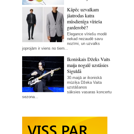
Kāpēc uzvalkam
jāatrodas katra
mūsdienīga vīrieša
garderobē?
Elegance vīriešu modē
nekad nezaudē savu
nozīmi, un uzvalks
joprojām ir viens no tiem...
Ikoniskais Džeks Vaits
maija nogalē uzstāsies
Siguldā
30.maijā ar ikoniskā
mūziķa Džeka Vaita
uzstāšanos
sāksies vasaras koncertu
sezona...