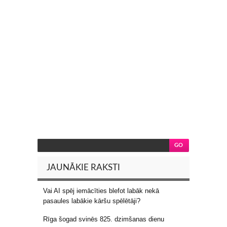
JAUNĀKIE RAKSTI
Vai AI spēj iemācīties blefot labāk nekā
pasaules labākie kāršu spēlētāji?
Rīga šogad svinēs 825. dzimšanas dienu