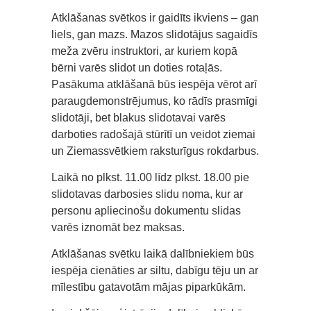
Atklāšanas svētkos ir gaidīts ikviens – gan
liels, gan mazs. Mazos slidotājus sagaidīs
meža zvēru instruktori, ar kuriem kopā
bērni varēs slidot un doties rotaļās.
Pasākuma atklāšanā būs iespēja vērot arī
paraugdemonstrējumus, ko rādīs prasmīgi
slidotāji, bet blakus slidotavai varēs
darboties radošajā stūrītī un veidot ziemai
un Ziemassvētkiem raksturīgus rokdarbus.
Laikā no plkst. 11.00 līdz plkst. 18.00 pie
slidotavas darbosies slidu noma, kur ar
personu apliecinošu dokumentu slidas
varēs iznomāt bez maksas.
Atklāšanas svētku laikā dalībniekiem būs
iespēja cienāties ar siltu, dabīgu tēju un ar
mīlestību gatavotām mājas piparkūkām.