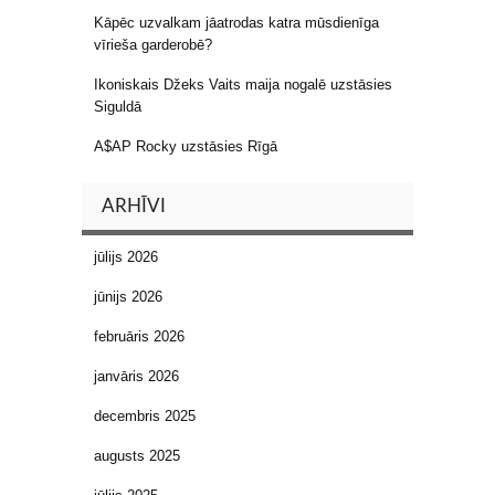
Kāpēc uzvalkam jāatrodas katra mūsdienīga
vīrieša garderobē?
Ikoniskais Džeks Vaits maija nogalē uzstāsies
Siguldā
A$AP Rocky uzstāsies Rīgā
ARHĪVI
jūlijs 2026
jūnijs 2026
februāris 2026
janvāris 2026
decembris 2025
augusts 2025