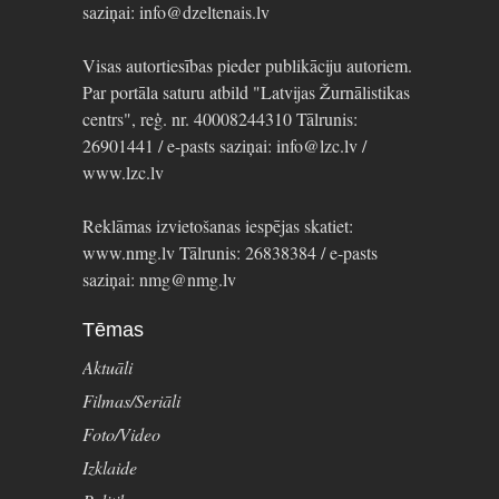
saziņai: info@dzeltenais.lv
Visas autortiesības pieder publikāciju autoriem.
Par portāla saturu atbild "Latvijas Žurnālistikas
centrs", reģ. nr. 40008244310 Tālrunis:
26901441 / e-pasts saziņai: info@lzc.lv /
www.lzc.lv
Reklāmas izvietošanas iespējas skatiet:
www.nmg.lv Tālrunis: 26838384 / e-pasts
saziņai: nmg@nmg.lv
Tēmas
Aktuāli
Filmas/Seriāli
Foto/Video
Izklaide