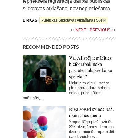
Iepriekšēja reģistrācija dalībai publiskās
slidotavas atklāšanai nav nepieciešama.
BIRKAS:
Publiskās Slidotavas Atklāšanas Svētki
«
»
NEXT
|
PREVIOUS
RECOMMENDED POSTS
Vai AI spēj iemācīties
blefot labāk nekā
pasaules labākie kāršu
spēlētāji?
Uzbursim ainu – sēžot
pie samta klātā pokera
galda, pulss jūtami
paātrinās,...
Rīga šogad svinēs 825.
dzimšanas dienu
Šogad Rīga plaši svinēs
825. dzimšanas dienu un
ikviens aicināts apmeklēt
daudzveidīgos...