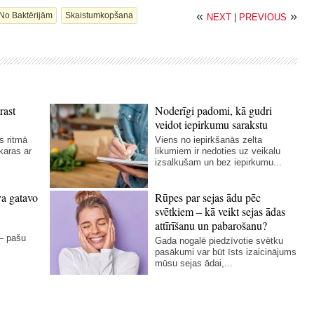
«
»
No Baktērijām
Skaistumkopšana
NEXT
|
PREVIOUS
rast
Noderīgi padomi, kā gudri
veidot iepirkumu sarakstu
s ritmā
Viens no iepirkšanās zelta
karas ar
likumiem ir nedoties uz veikalu
izsalkušam un bez iepirkumu...
va gatavo
Rūpes par sejas ādu pēc
svētkiem – kā veikt sejas ādas
attīrīšanu un pabarošanu?
 – pašu
Gada nogalē piedzīvotie svētku
pasākumi var būt īsts izaicinājums
mūsu sejas ādai,...