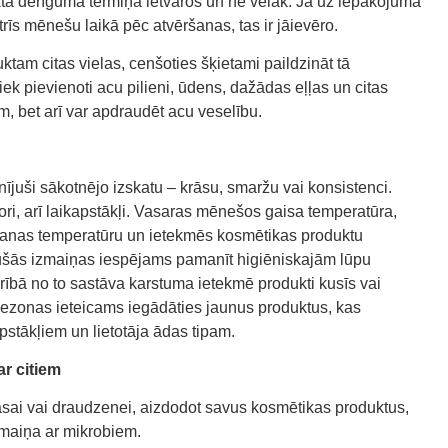
iktā derīguma termiņa ietvaros un ne vēlāk. Ja uz iepakojuma
trīs mēnešu laikā pēc atvēršanas, tas ir jāievēro.
tam citas vielas, cenšoties šķietami paildzināt tā
iek pievienoti acu pilieni, ūdens, dažādas eļļas un citas
am, bet arī var apdraudēt acu veselību.
nījuši sākotnējo izskatu – krāsu, smaržu vai konsistenci.
ori, arī laikapstākļi. Vasaras mēnešos gaisa temperatūra,
šanas temperatūru un ietekmēs kosmētikas produktu
ušās izmaiņas iespējams pamanīt higiēniskajām lūpu
arībā no to sastāva karstuma ietekmē produkti kusīs vai
sezonas ieteicams iegādāties jaunus produktus, kas
stākļiem un lietotāja ādas tipam.
r citiem
sai vai draudzenei, aizdodot savus kosmētikas produktus,
apmaiņa ar mikrobiem.