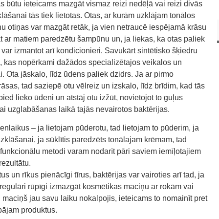
 būtu ieteicams mazgāt vismaz reizi nedēļā vai reizi divās
lāšanai tās tiek lietotas. Otas, ar kurām uzklājam tonālos
nu otiņas var mazgāt retāk, ja vien netraucē iespējamā krāsu
 ar matiem paredzētu šampūnu un, ja liekas, ka otas paliek
r izmantot arī kondicionieri. Savukārt sintētisko šķiedru
ļi, kas nopērkami dažādos specializētajos veikalos un
. Ota jāskalo, līdz ūdens paliek dzidrs. Ja ar pirmo
sas, tad saziepē otu vēlreiz un izskalo, līdz brīdim, kad tās
pied lieko ūdeni un atstāj otu izžūt, novietojot to guļus
lai uzglabāšanas laikā tajās nevairotos baktērijas.
enlaikus – ja lietojam pūderotu, tad lietojam to pūderim, ja
 uzklāšanai, ja sūklītis paredzēts tonālajam krēmam, tad
tifunkcionālu metodi varam nodarīt pāri saviem iemīļotajiem
rezultātu.
s un rīkus pienācīgi tīrus, baktērijas var vairoties arī tad, ja
regulāri rūpīgi izmazgāt kosmētikas maciņu ar rokām vai
maciņš jau savu laiku nokalpojis, ieteicams to nomainīt pret
labājam produktus.