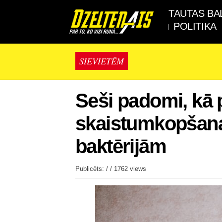
TAUTAS BA
POLITIKA
SIEVIETĒM
Seši padomi, kā 
skaistumkopšana
baktērijām
Publicēts: / /
1762 views