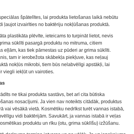
peciālas špātelītes, lai produkta lietošanas laikā nebūtu
i ļaujot izvairīties no baktēriju nokļūšanas produktā.
a plastikāta plēvīte, ieteicams to turpināt lietot, nevis
 grima sūklīti pasargā produktu no mitruma, citiem
eļļām, kas tiek pārnestas uz pūderi ar grima sūklīti.
nis, tam ir ierobežota skābekļa piekļuve, kas neļauj
uktā nokļūs mikrobi, tiem būs nelabvēlīgi apstākļi, lai
r viegli iekļūt un vairoties.
jas
īts ne tikai produkta sastāvs, bet arī cita būtiska
tošanas nosacījumi. Ja vien nav noteikts citādāk, produktus
 vai vēsākā vietā. Kosmētiku nedrīkst turēt vannas istabā,
vēlīgu vidi baktērijām. Savukārt, ja vannas istabā ir veļas
osmētikas produktu un rīku (otu, grima sūklīšu) izžūšanu.