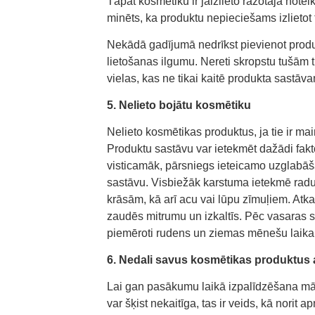
Tāpat kosmētiku ir jāizlieto ražotāja note
minēts, ka produktu nepieciešams izlietot 
Nekādā gadījumā nedrīkst pievienot produk
lietošanas ilgumu. Nereti skropstu tušām t
vielas, kas ne tikai kaitē produkta sastāv
5. Nelieto bojātu kosmētiku
Nelieto kosmētikas produktus, ja tie ir mai
Produktu sastāvu var ietekmēt dažādi fakt
visticamāk, pārsniegs ieteicamo uzglabā
sastāvu. Visbiežāk karstuma ietekmē rad
krāsām, kā arī acu vai lūpu zīmuļiem. Atk
zaudēs mitrumu un izkaltīs. Pēc vasaras 
piemēroti rudens un ziemas mēnešu laikap
6. Nedali savus kosmētikas produktus a
Lai gan pasākumu laikā izpalīdzēšana mā
var šķist nekaitīga, tas ir veids, kā norit 