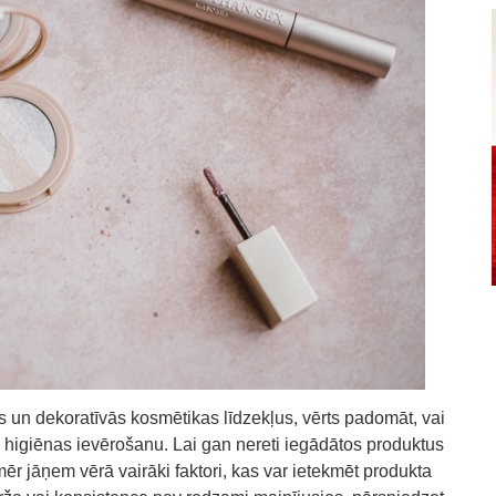
 un dekoratīvās kosmētikas līdzekļus, vērts padomāt, vai
 higiēnas ievērošanu. Lai gan nereti iegādātos produktus
tomēr jāņem vērā vairāki faktori, kas var ietekmēt produkta