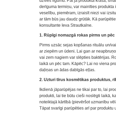
dzīves ilgumu. Pat ja produkta krāsa, sma
derīguma termiņu, var mainīties produkta 
veselību, piemēram, izraisīt niezi vai izsi
ar tām būs jau daudz grūtāk. Kā parūpēti
konsultante Ieva Strautkalne.
1. Rūpīgi nomazgā rokas pirms un pēc 
Pirms uzsāc sejas kopšanas rituālu un/va
ar ziepēm un ūdeni. Lai gan ar neapbruņotu
vai zem nagiem var slēpties baktērijas. Ro
laikā un pēc tam. Kāpēc? Lai no viena prod
daļiņas un ādas dabīgās eļļas.
2. Uzturi tīrus kosmētikas produktus, rī
Ikdienā jāparūpējas ne tikai par to, lai produk
produkti, lai tie būtu cieši noslēgti laikā, 
noteiktajā kārtībā (pievēršot uzmanību v
Tāpat svarīgi parūpēties arī par produktu 