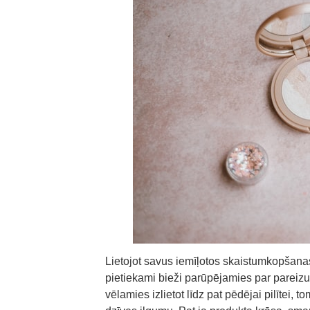
Lietojot savus iemīļotos skaistumkopšanas
pietiekami bieži parūpējamies par pareizu
vēlamies izlietot līdz pat pēdējai pilītei, 