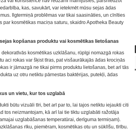
rža vai konsistence nav redzami mainījusies, pārsniedzot
iedarbība, kas, savukārt, var ietekmēt mūsu sejas ādas
tumus. Ilgtermiņā problēmas var tikai saasināties, un cīnīties
es par kosmētikas maciņa saturu, skaidro Apotheka Beauty
sejas kopšanas produktu vai kosmētikas lietošanas
i dekoratīvās kosmētikas uzklāšanu, rūpīgi nomazgā rokas
 aci rokas var šķist tīras, pat visšaurākajās ādas krociņās
kas ir jāmazgā ne tikai pirms produktu lietošanas, bet arī tās
ukta uz otru netiktu pārnestas baktērijas, putekļi, ādas
kus un vietu, kur tos uzglabā
ti būtu vizuāli tīri, bet arī par to, lai tajos netiktu iejaukti citi
kad tos neizmantojam, kā arī lai tie tiktu uzglabāti ražotāja
ēlamajai uzglabāšanas temperatūrai, derīguma termiņam).
uzklāšanas rīku, piemēram, kosmētikas otu un sūklīšu, tīrību.