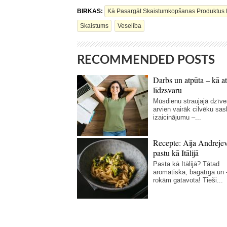
BIRKAS:
Kā Pasargāt Skaistumkopšanas Produktus 
Skaistums
Veselība
RECOMMENDED POSTS
Darbs un atpūta – kā at
līdzsvaru
Mūsdienu straujajā dzīve
arvien vairāk cilvēku sas
izaicinājumu –...
Recepte: Aija Andreje
pastu kā Itālijā
Pasta kā Itālijā? Tātad
aromātiska, bagātīga un
rokām gatavota! Tieši...