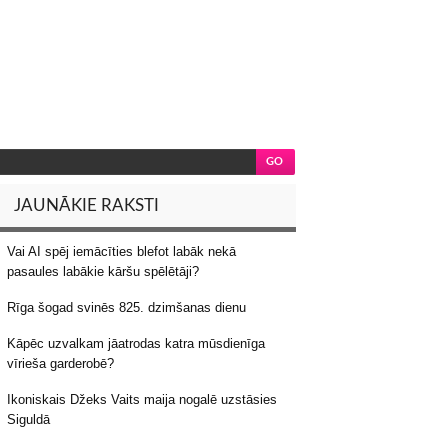
JAUNĀKIE RAKSTI
Vai AI spēj iemācīties blefot labāk nekā
pasaules labākie kāršu spēlētāji?
Rīga šogad svinēs 825. dzimšanas dienu
Kāpēc uzvalkam jāatrodas katra mūsdienīga
vīrieša garderobē?
Ikoniskais Džeks Vaits maija nogalē uzstāsies
Siguldā