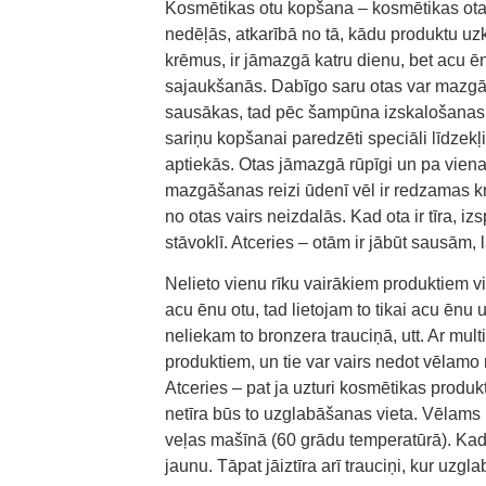
Kosmētikas otu kopšana – kosmētikas otas
nedēļās, atkarībā no tā, kādu produktu uzk
krēmus, ir jāmazgā katru dienu, bet acu ē
sajaukšanās. Dabīgo saru otas var mazgāt
sausākas, tad pēc šampūna izskalošanas va
sariņu kopšanai paredzēti speciāli līdzek
aptiekās. Otas jāmazgā rūpīgi un pa vienai
mazgāšanas reizi ūdenī vēl ir redzamas krā
no otas vairs neizdalās. Kad ota ir tīra, izs
stāvoklī. Atceries – otām ir jābūt sausām, 
Nelieto vienu rīku vairākiem produktiem vi
acu ēnu otu, tad lietojam to tikai acu ēnu
neliekam to bronzera trauciņā, utt. Ar mul
produktiem, un tie var vairs nedot vēlamo 
Atceries – pat ja uzturi kosmētikas produktu
netīra būs to uzglabāšanas vieta. Vēlams 
veļas mašīnā (60 grādu temperatūrā). Kad 
jaunu. Tāpat jāiztīra arī trauciņi, kur uzg