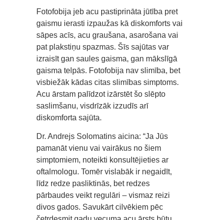
Fotofobija jeb acu pastiprināta jūtība pret
gaismu ierasti izpaužas kā diskomforts vai
sāpes acīs, acu graušana, asarošana vai
pat plakstiņu spazmas. Šīs sajūtas var
izraisīt gan saules gaisma, gan mākslīgā
gaisma telpās. Fotofobija nav slimība, bet
visbiežāk kādas citas slimības simptoms.
Acu ārstam palīdzot izārstēt šo slēpto
saslimšanu, visdrīzāk izzudīs arī
diskomforta sajūta.
Dr. Andrejs Solomatins aicina: “Ja Jūs
pamanāt vienu vai vairākus no šiem
simptomiem, noteikti konsultējieties ar
oftalmologu. Tomēr vislabāk ir negaidīt,
līdz redze pasliktinās, bet redzes
pārbaudes veikt regulāri – vismaz reizi
divos gados. Savukārt cilvēkiem pēc
četrdesmit gadu vecuma acu ārsts būtu