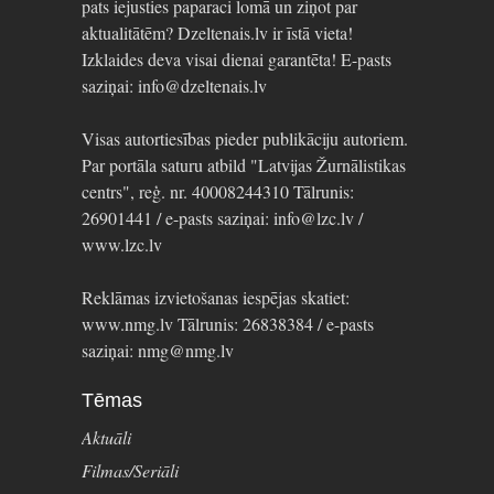
pats iejusties paparaci lomā un ziņot par
aktualitātēm? Dzeltenais.lv ir īstā vieta!
Izklaides deva visai dienai garantēta! E-pasts
saziņai: info@dzeltenais.lv
Visas autortiesības pieder publikāciju autoriem.
Par portāla saturu atbild "Latvijas Žurnālistikas
centrs", reģ. nr. 40008244310 Tālrunis:
26901441 / e-pasts saziņai: info@lzc.lv /
www.lzc.lv
Reklāmas izvietošanas iespējas skatiet:
www.nmg.lv Tālrunis: 26838384 / e-pasts
saziņai: nmg@nmg.lv
Tēmas
Aktuāli
Filmas/Seriāli