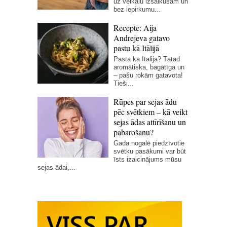
uz veikalu izsalkušam un
bez iepirkumu...
Recepte: Aija
Andrejeva gatavo
pastu kā Itālijā
Pasta kā Itālijā? Tātad
aromātiska, bagātīga un
– pašu rokām gatavota!
Tieši...
Rūpes par sejas ādu
pēc svētkiem – kā veikt
sejas ādas attīrīšanu un
pabarošanu?
Gada nogalē piedzīvotie
svētku pasākumi var būt
īsts izaicinājums mūsu
sejas ādai,...