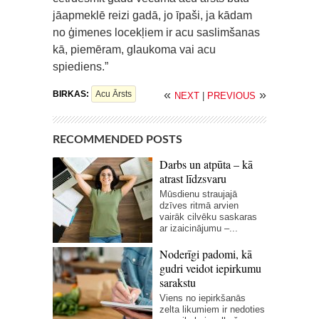
jāapmeklē reizi gadā, jo īpaši, ja kādam
no ģimenes locekļiem ir acu saslimšanas
kā, piemēram, glaukoma vai acu
spiediens.”
«
»
BIRKAS:
Acu Ārsts
NEXT
|
PREVIOUS
RECOMMENDED POSTS
Darbs un atpūta – kā
atrast līdzsvaru
Mūsdienu straujajā
dzīves ritmā arvien
vairāk cilvēku saskaras
ar izaicinājumu –...
Noderīgi padomi, kā
gudri veidot iepirkumu
sarakstu
Viens no iepirkšanās
zelta likumiem ir nedoties