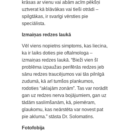
krāsas ar vienu vai abām acīm pēkšņi
uztverat kā blāvākas vai tieši otrādi –
spilgtākas, ir svarīgi vērsties pie
speciālista.
Izmaiņas redzes laukā
Vēl viens nopietns simptoms, kas liecina,
ka ir laiks doties pie oftalmologa –
izmaiņas redzes laukā. “Bieži vien šī
problēma izpaužas perifērās redzes jeb
sānu redzes traucējumos vai tās pilnīgā
zudumā, kā arī tumšos plankumos,
rodoties “aklajām zonām”. Tas var norādīt
gan uz redzes nerva bojājumiem, gan uz
tādām saslimšanām, kā, piemēram,
glaukomu, kas neārstēta var novest pat
pie akluma.” stāsta Dr. Solomatins.
Fotofobija