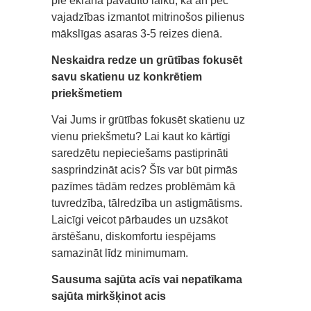
pie ekrāna pavadīto laiku, kā arī pēc
vajadzības izmantot mitrinošos pilienus
mākslīgas asaras 3-5 reizes dienā.
Neskaidra redze un grūtības fokusēt
savu skatienu uz konkrētiem
priekšmetiem
Vai Jums ir grūtības fokusēt skatienu uz
vienu priekšmetu? Lai kaut ko kārtīgi
saredzētu nepieciešams pastiprināti
sasprindzināt acis? Šīs var būt pirmās
pazīmes tādām redzes problēmām kā
tuvredzība, tālredzība un astigmātisms.
Laicīgi veicot pārbaudes un uzsākot
ārstēšanu, diskomfortu iespējams
samazināt līdz minimumam.
Sausuma sajūta acīs vai nepatīkama
sajūta mirkšķinot acis