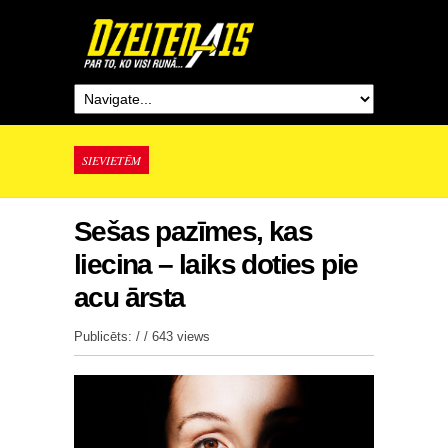
SIEVIETĒM
Sešas pazīmes, kas
liecina – laiks doties pie
acu ārsta
Publicēts: / /
643 views