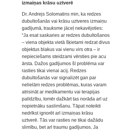
izmaiņas krāsu uztverē
Dr. Andrejs Solomatins min, ka redzes
dubultošanās vai krāsu uztveres izmaiņu
gadījumā, trauksme jāceļ nekavējoties:
“Ja esat saskaries ar redzes dubultošanos
– viena objekta vietā šķietami redzat divus
objektus blakus vai vienu virs otra – ir
nepieciešams steidzami vērsties pie acu
ārsta. Dažos gadījumos šī problēma var
rasties tikai vienai acij. Redzes
dubultošanās var signalizēt gan par
nelielām redzes problēmas, kuras varam
atrisināt ar medikamentu vai terapijas
palīdzību, tomēr dažkārt tas norāda arī uz
nopietnāku saslimšanu. Tāpat noteikti
nedrīkst ignorēt arī izmaiņas krāsu
uztverē. Tās var rasties ne tikai dažādu
slimību, bet arī traumu gadījumos. Ja