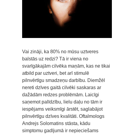
Vai zināji, ka 80% no mūsu uztveres
balstās uz redzi? Tā ir viena no
svarīgākajām cilvēka maņām, kas ne tikai
atbild par uztveri, bet arī stimulē
pilnvērtīgu smadzeņu darbību. Diemžēl
nereti dzīves gaitā cilvēki saskaras ar
dažādām redzes problēmām. Laicīgi
saņemot palīdzību, lielu daļu no tām ir
iespējams veiksmīgi ārstēt, saglabājot
pilnvērtīgu dzīves kvalitāti. Oftalmologs
Andrejs Solomatins stāsta, kādu
simptomu gadījumā ir nepieciešams