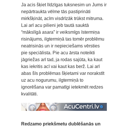
Ja acis šķiet līdzīgas tuksnesim un Jums ir
nepārtraukta vēlme tās pastiprināti
mirkšķināt, acīm visdrīzāk trūkst mitruma.
Lai arī acu pilieni jeb tautā sauktā
“mākslīgā asara” ir veiksmīgs īstermiņa
risinājums, ilgtermiņā tas tomēr problēmu
neatrisinās un ir nepieciešams vērsties
pie speciālista. Pie acu ārsta noteikti
jāgriežas arī tad, ja rodas sajūta, ka kaut
kas iekritis acī vai kaut kas berž. Lai arī
abas šīs problēmas šķietami var norakstīt
uz acu nogurumu, ilgtermiņā to
ignorēšana var pamatīgi ietekmēt redzes
kvalitāti.
Redzamo priekšmetu dublēšanās un