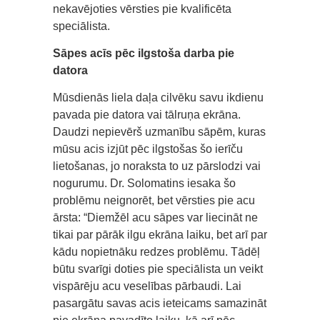
nekavējoties vērsties pie kvalificēta
speciālista.
Sāpes acīs pēc ilgstoša darba pie
datora
Mūsdienās liela daļa cilvēku savu ikdienu
pavada pie datora vai tālruņa ekrāna.
Daudzi nepievērš uzmanību sāpēm, kuras
mūsu acis izjūt pēc ilgstošas šo ierīču
lietošanas, jo noraksta to uz pārslodzi vai
nogurumu. Dr. Solomatins iesaka šo
problēmu neignorēt, bet vērsties pie acu
ārsta: “Diemžēl acu sāpes var liecināt ne
tikai par pārāk ilgu ekrāna laiku, bet arī par
kādu nopietnāku redzes problēmu. Tādēļ
būtu svarīgi doties pie speciālista un veikt
vispārēju acu veselības pārbaudi. Lai
pasargātu savas acis ieteicams samazināt