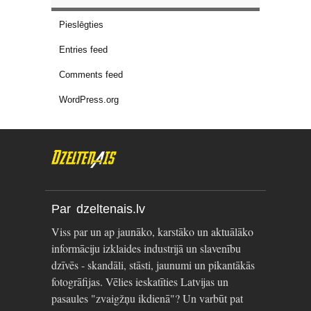
Pieslēgties
Entries feed
Comments feed
WordPress.org
Par dzeltenais.lv
Viss par un ap jaunāko, karstāko un aktuālāko
informāciju izklaides industrijā un slavenību
dzīvēs - skandāli, stāsti, jaunumi un pikantākās
fotogrāfijas. Vēlies ieskatīties Latvijas un
pasaules "zvaigžņu ikdienā"? Un varbūt pat