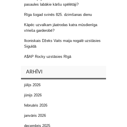
pasaules labākie kāršu spēlētāji?
Rīga šogad svinēs 825. dzimšanas dienu
Kāpēc uzvalkam jāatrodas katra mūsdienīga
vīrieša garderobē?
Ikoniskais Džeks Vaits maija nogalē uzstāsies
Siguldā
A$AP Rocky uzstāsies Rīgā
ARHĪVI
jūlijs 2026
jūnijs 2026
februāris 2026
janvāris 2026
decembris 2025