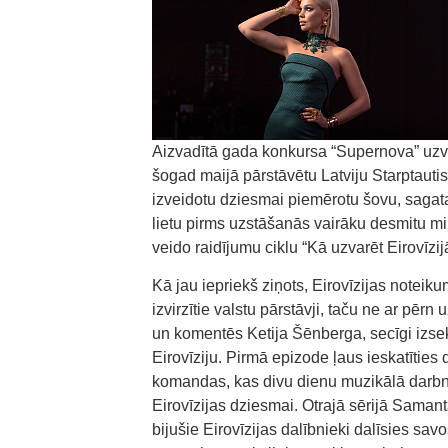
Aizvadītā gada konkursa “Supernova” uzvar
šogad maijā pārstāvētu Latviju Starptauti
izveidotu dziesmai piemērotu šovu, sagata
lietu pirms uzstāšanās vairāku desmitu mil
veido raidījumu ciklu “Kā uzvarēt Eirovīz
Kā jau iepriekš ziņots, Eirovīzijas noteik
izvirzītie valstu pārstāvji, taču ne ar pē
un komentēs Ketija Šēnberga, secīgi izsek
Eirovīziju. Pirmā epizode ļaus ieskatītie
komandas, kas divu dienu muzikālā darbn
Eirovīzijas dziesmai. Otrajā sērijā Samant
bijušie Eirovīzijas dalībnieki dalīsies savo