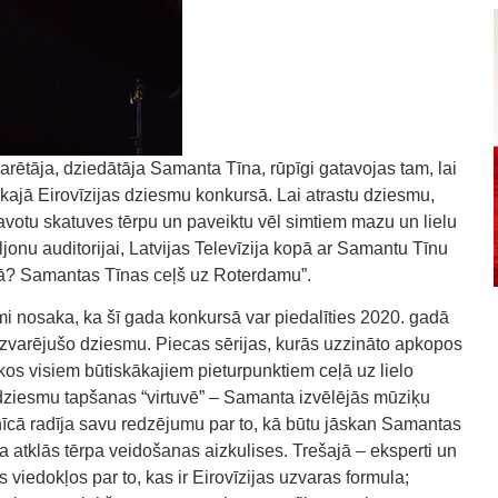
ētāja, dziedātāja Samanta Tīna, rūpīgi gatavojas tam, lai
skajā Eirovīzijas dziesmu konkursā. Lai atrastu dziesmu,
votu skatuves tērpu un paveiktu vēl simtiem mazu un lielu
jonu auditorijai, Latvijas Televīzija kopā ar Samantu Tīnu
ijā? Samantas Tīnas ceļš uz Roterdamu”.
umi nosaka, ka šī gada konkursā var piedalīties 2020. gadā
rn uzvarējušo dziesmu. Piecas sērijas, kurās uzzināto apkopos
os visiem būtiskākajiem pieturpunktiem ceļā uz lielo
s dziesmu tapšanas “virtuvē” – Samanta izvēlējās mūziķu
īcā radīja savu redzējumu par to, kā būtu jāskan Samantas
a atklās tērpa veidošanas aizkulises. Trešajā – eksperti un
s viedokļos par to, kas ir Eirovīzijas uzvaras formula;