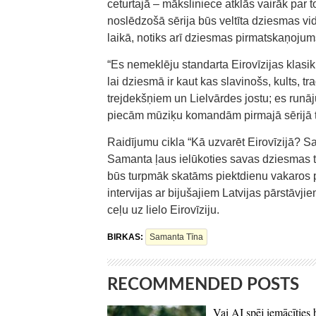
ceturtajā – māksliniece atklās vairāk par 
noslēdzošā sērija būs veltīta dziesmas vid
laikā, notiks arī dziesmas pirmatskaņoju
“Es nemeklēju standarta Eirovīzijas klasiku
lai dziesmā ir kaut kas slavinošs, kults, tr
trejdekšņiem un Lielvārdes jostu; es run
piecām mūziķu komandām pirmajā sērijā 
Raidījumu cikla “Kā uzvarēt Eirovīzijā? S
Samanta ļaus ielūkoties savas dziesmas ta
būs turpmāk skatāms piektdienu vakaros 
intervijas ar bijušajiem Latvijas pārstāvji
ceļu uz lielo Eirovīziju.
BIRKAS:
Samanta Tīna
RECOMMENDED POSTS
Vai AI spēj iemācīties 