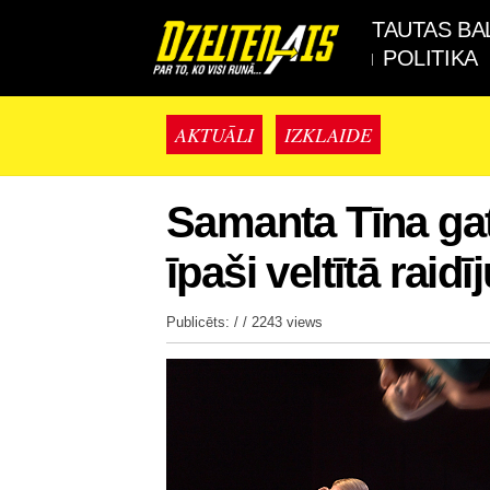
TAUTAS BA
POLITIKA
AKTUĀLI
IZKLAIDE
Samanta Tīna gat
īpaši veltītā raid
Publicēts: / /
2243 views