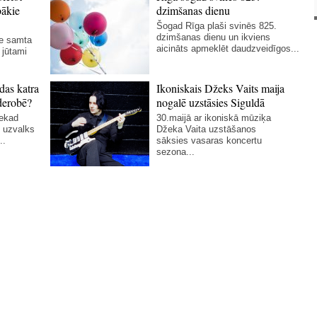
bākie
dzimšanas dienu
Šogad Rīga plaši svinēs 825.
dzimšanas dienu un ikviens
ie samta
aicināts apmeklēt daudzveidīgos...
 jūtami
das katra
Ikoniskais Džeks Vaits maija
derobē?
nogalē uzstāsies Siguldā
nekad
30.maijā ar ikoniskā mūziķa
 uzvalks
Džeka Vaita uzstāšanos
..
sāksies vasaras koncertu
sezona...