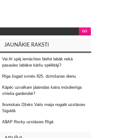
JAUNĀKIE RAKSTI
Vai AI spēj iemācīties blefot labāk nekā
pasaules labākie kāršu spēlētāji?
Rīga šogad svinēs 825. dzimšanas dienu
Kāpēc uzvalkam jāatrodas katra mūsdienīga
vīrieša garderobē?
Ikoniskais Džeks Vaits maija nogalē uzstāsies
Siguldā
A$AP Rocky uzstāsies Rīgā