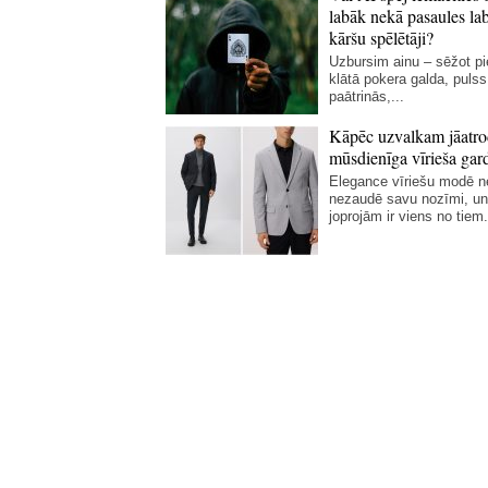
labāk nekā pasaules la
kāršu spēlētāji?
Uzbursim ainu – sēžot p
klātā pokera galda, pulss
paātrinās,...
Kāpēc uzvalkam jāatro
mūsdienīga vīrieša gar
Elegance vīriešu modē 
nezaudē savu nozīmi, un
joprojām ir viens no tiem.