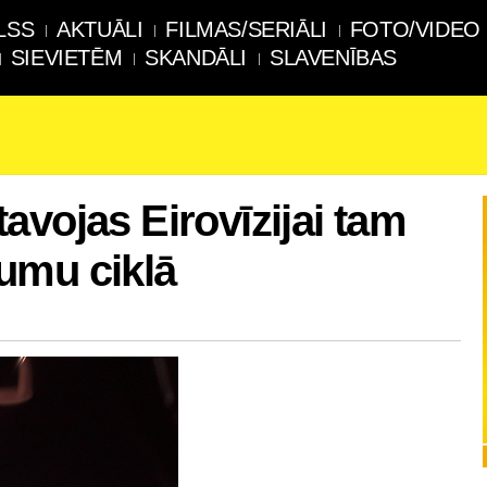
LSS
AKTUĀLI
FILMAS/SERIĀLI
FOTO/VIDEO
SIEVIETĒM
SKANDĀLI
SLAVENĪBAS
avojas Eirovīzijai tam
ījumu ciklā