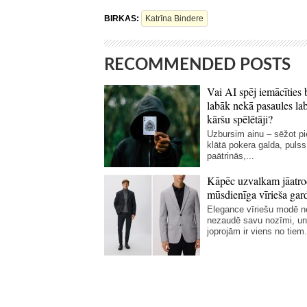
BIRKAS:
Katrīna Bindere
RECOMMENDED POSTS
Vai AI spēj iemācīties 
labāk nekā pasaules la
kāršu spēlētāji?
Uzbursim ainu – sēžot p
klātā pokera galda, pulss
paātrinās,...
Kāpēc uzvalkam jāatro
mūsdienīga vīrieša gar
Elegance vīriešu modē 
nezaudē savu nozīmi, un
joprojām ir viens no tiem.