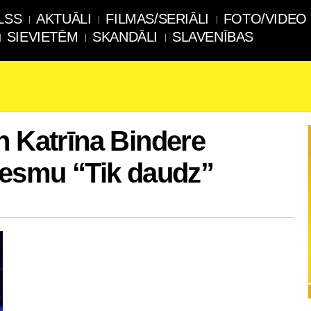
LSS
AKTUĀLI
FILMAS/SERIĀLI
FOTO/VIDEO
SIEVIETĒM
SKANDĀLI
SLAVENĪBAS
n Katrīna Bindere
iesmu “Tik daudz”