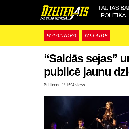
TAUTAS BA
POLITIKA
FOTO/VIDEO
IZKLAIDE
“Saldās sejas” u
publicē jaunu dz
Publicēts: / /
1594 views