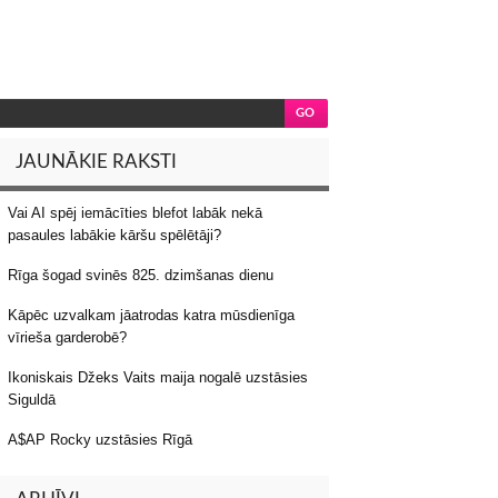
JAUNĀKIE RAKSTI
Vai AI spēj iemācīties blefot labāk nekā
pasaules labākie kāršu spēlētāji?
Rīga šogad svinēs 825. dzimšanas dienu
Kāpēc uzvalkam jāatrodas katra mūsdienīga
vīrieša garderobē?
Ikoniskais Džeks Vaits maija nogalē uzstāsies
Siguldā
A$AP Rocky uzstāsies Rīgā