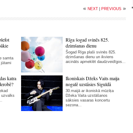
«
»
NEXT
|
PREVIOUS
blefot
Rīga šogad svinēs 825.
bākie
dzimšanas dienu
Šogad Rīga plaši svinēs 825.
dzimšanas dienu un ikviens
ie samta
aicināts apmeklēt daudzveidīgos...
 jūtami
das katra
Ikoniskais Džeks Vaits maija
derobē?
nogalē uzstāsies Siguldā
nekad
30.maijā ar ikoniskā mūziķa
 uzvalks
Džeka Vaita uzstāšanos
..
sāksies vasaras koncertu
sezona...