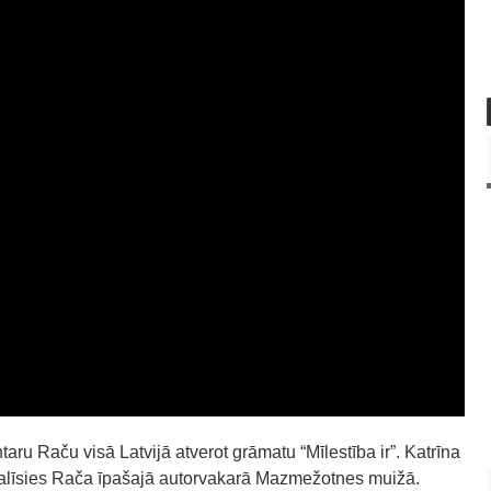
taru Raču visā Latvijā atverot grāmatu “Mīlestība ir”. Katrīna
dalīsies Rača īpašajā autorvakarā Mazmežotnes muižā.