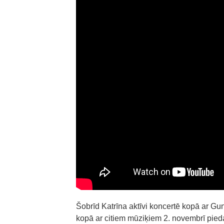
Šobrīd Katrīna aktīvi koncertē kopā ar Gun
kopā ar citiem mūziķiem 2. novembrī pie