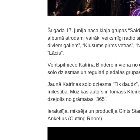
Šī gada 17. jūnijā nāca klajā grupas “Sald
albumā atrodami vairāki veiksmīgi radio si
diviem galiem”, “Klusums pirms vētras”, “
“Lācis”.
Ventspilniece Katrīna Bindere ir viena n
solo dziesmas un regulāri piedalās grupas
Jaunā Katrīnas solo dziesma “Tik daudz”, k
mīlestībā. Mūzikas autors ir Tomass Klei
dzejolis no grāmatas “365”.
Ierakstīja, miksēja un producēja Gints St
Ankelius (Cutting Room).