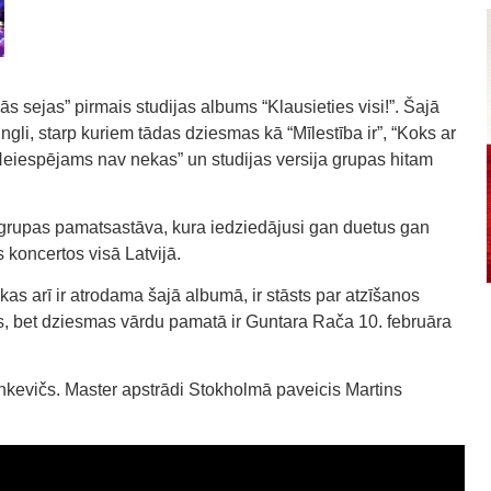
ās sejas” pirmais studijas albums “Klausieties visi!”. Šajā
ngli, starp kuriem tādas dziesmas kā “Mīlestība ir”, “Koks ar
Neiespējams nav nekas” un studijas versija grupas hitam
o grupas pamatsastāva, kura iedziedājusi gan duetus gan
 koncertos visā Latvijā.
as arī ir atrodama šajā albumā, ir stāsts par atzīšanos
ns, bet dziesmas vārdu pamatā ir Guntara Rača 10. februāra
ankevičs. Master apstrādi Stokholmā paveicis Martins