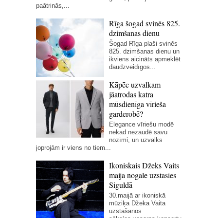
paātrinās,...
Rīga šogad svinēs 825.
dzimšanas dienu
Šogad Rīga plaši svinēs
825. dzimšanas dienu un
ikviens aicināts apmeklēt
daudzveidīgos...
Kāpēc uzvalkam
jāatrodas katra
mūsdienīga vīrieša
garderobē?
Elegance vīriešu modē
nekad nezaudē savu
nozīmi, un uzvalks
joprojām ir viens no tiem...
Ikoniskais Džeks Vaits
maija nogalē uzstāsies
Siguldā
30.maijā ar ikoniskā
mūziķa Džeka Vaita
uzstāšanos