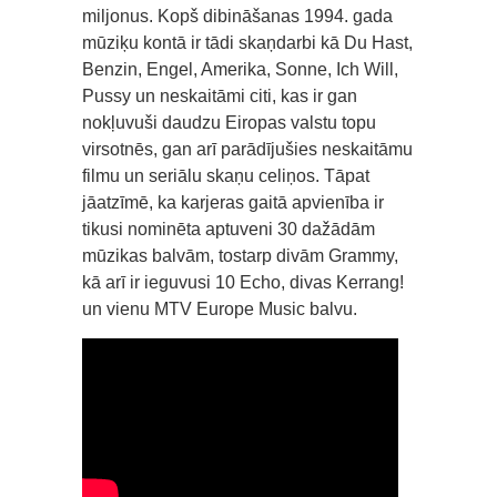
miljonus. Kopš dibināšanas 1994. gada
mūziķu kontā ir tādi skaņdarbi kā Du Hast,
Benzin, Engel, Amerika, Sonne, Ich Will,
Pussy un neskaitāmi citi, kas ir gan
nokļuvuši daudzu Eiropas valstu topu
virsotnēs, gan arī parādījušies neskaitāmu
filmu un seriālu skaņu celiņos. Tāpat
jāatzīmē, ka karjeras gaitā apvienība ir
tikusi nominēta aptuveni 30 dažādām
mūzikas balvām, tostarp divām Grammy,
kā arī ir ieguvusi 10 Echo, divas Kerrang!
un vienu MTV Europe Music balvu.