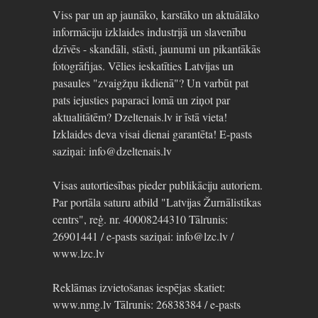
Viss par un ap jaunāko, karstāko un aktuālāko
informāciju izklaides industrijā un slavenību
dzīvēs - skandāli, stāsti, jaunumi un pikantākās
fotogrāfijas. Vēlies ieskatīties Latvijas un
pasaules "zvaigžņu ikdienā"? Un varbūt pat
pats iejusties paparaci lomā un ziņot par
aktualitātēm? Dzeltenais.lv ir īstā vieta!
Izklaides deva visai dienai garantēta! E-pasts
saziņai: info@dzeltenais.lv
Visas autortiesības pieder publikāciju autoriem.
Par portāla saturu atbild "Latvijas Žurnālistikas
centrs", reģ. nr. 40008244310 Tālrunis:
26901441 / e-pasts saziņai: info@lzc.lv /
www.lzc.lv
Reklāmas izvietošanas iespējas skatiet:
www.nmg.lv Tālrunis: 26838384 / e-pasts