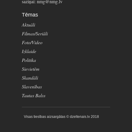
saziņai: nmg@nmg.lv
Tēmas
Aktuāli
Filmas/Seriāli
Foto/Video
Izklaide
Politika
Sievietēm
Skandāli
Slavenības
Tautas Balss
Visas tiesības aizsargātas © dzeltenais.lv 2018