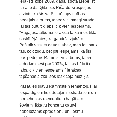
ieraksts kopš 2009. gadā izdotā Liebe ist
für alle da. Ģitārists Ričards Kruspe jau ir
atzinis, ka šis varētu būt apvienības
pēdējais albums, tāpēc viņi smagi strādā,
lai tas būtu tik labs, cik vien iespējams.
“Pagājušā albuma ieraksta laikā mēs tiktāl
sastrīdējāmies, ka gandrīz izjukām.
Pašlaik viss iet daudz labāk, man ļoti patīk
tas, ko dzirdu, bet ļoti iespējams, ka šis
būs pēdējais Rammstein albums, tāpēc
atdodam sevi par 200%, lai tas būtu tik
labs, cik vien iespējams!” ieraksta
tapšanas aizkulises ieskicēja mūziķis.
Pasaules slavu Rammstein iemantojuši ar
iespaidīgiem līdz detaļām izstrādātiem un
pirotehnikas elementiem bagātiem
šoviem. Ikkatru koncertu caurvij
nebeidzams sprādzienu un liesmu