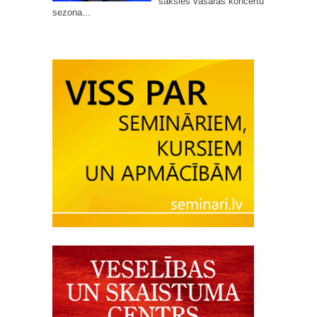
sāksies vasaras koncertu
sezona...