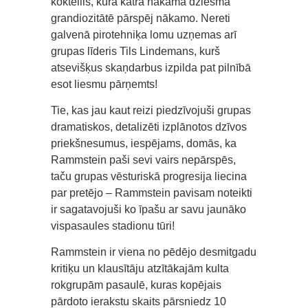
kokteilis, kurā katra nākamā dziesma
grandiozitātē pārspēj nākamo. Nereti
galvenā pirotehniķa lomu uzņemas arī
grupas līderis Tils Lindemans, kurš
atsevišķus skaņdarbus izpilda pat pilnībā
esot liesmu pārņemts!
Tie, kas jau kaut reizi piedzīvojuši grupas
dramatiskos, detalizēti izplānotos dzīvos
priekšnesumus, iespējams, domās, ka
Rammstein paši sevi vairs nepārspēs,
taču grupas vēsturiskā progresija liecina
par pretējo – Rammstein pavisam noteikti
ir sagatavojuši ko īpašu ar savu jaunāko
vispasaules stadionu tūri!
Rammstein ir viena no pēdējo desmitgadu
kritiķu un klausītāju atzītākajām kulta
rokgrupām pasaulē, kuras kopējais
pārdoto ierakstu skaits pārsniedz 10