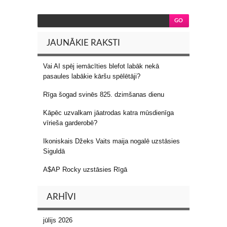
JAUNĀKIE RAKSTI
Vai AI spēj iemācīties blefot labāk nekā
pasaules labākie kāršu spēlētāji?
Rīga šogad svinēs 825. dzimšanas dienu
Kāpēc uzvalkam jāatrodas katra mūsdienīga
vīrieša garderobē?
Ikoniskais Džeks Vaits maija nogalē uzstāsies
Siguldā
A$AP Rocky uzstāsies Rīgā
ARHĪVI
jūlijs 2026