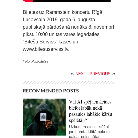
Biļetes uz Rammstein koncertu Rīgā
Lucavsalā 2019. gada 6. augustā
publiskajā pārdošanā nonāks 8. novembrī
plkst. 10:00 un tās varēs iegādāties
“Biļešu Serviss” kasēs un
www.bilesuserviss.lv.
Foto: Publicitātes
«
»
NEXT
|
PREVIOUS
RECOMMENDED POSTS
Vai AI spēj iemācīties
blefot labāk nekā
pasaules labākie kāršu
spēlētāji?
Uzbursim ainu – sēžot
pie samta klātā pokera
galda, pulss jūtami