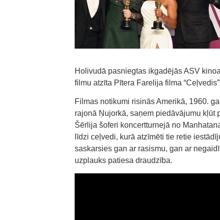
Holivudā pasniegtas ikgadējās ASV kinoak
filmu atzīta Pītera Farelija filma “Ceļvedis”
Filmas notikumi risinās Amerikā, 1960. gad
rajonā Ņujorkā, saņem piedāvājumu kļūt 
Šērlija šoferi koncertturnejā no Manhatan
līdzi ceļvedi, kurā atzīmēti tie retie iestā
saskarsies gan ar rasismu, gan ar negaidīt
uzplauks patiesa draudzība.