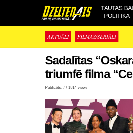
TAUTAS BA
POLITIKA
AKTUĀLI
FILMAS/SERIĀLI
Sadalītas “Oskar
triumfē filma “Ce
Publicēts: / /
1814 views