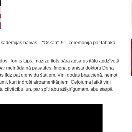
adēmijas balvas – “Oskari”. 91. ceremonijā par labāko
.
os. Tonijs Lips, mazizglītots bāra apsargs itāļu apdzīvotā
par melnādainā pasaules līmeņa pianista doktora Dona
as līdz pat dienvidu štatiem. Viņi dodas braucienā, ņemot
dījumi, kuri ir droši afroamerikāņiem. Ceļojuma laikā viņi
u cilvēcību, un, par spīti abu atšķirīgumam, abu starpā