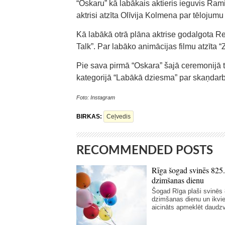
“Oskaru” kā labākais aktieris ieguvis Ram
aktrisi atzīta Olīvija Kolmena par tēlojumu 
Kā labākā otrā plāna aktrise godalgota Re
Talk”. Par labāko animācijas filmu atzīta 
Pie sava pirmā “Oskara” šajā ceremonijā
kategorijā “Labākā dziesma” par skaņdarbu
Foto: Instagram
BIRKAS:
Ceļvedis
RECOMMENDED POSTS
Rīga šogad svinēs 825.
dzimšanas dienu
Šogad Rīga plaši svinēs 
dzimšanas dienu un ikvi
aicināts apmeklēt daudzv