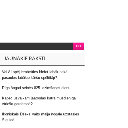
JAUNĀKIE RAKSTI
Vai AI spēj iemācīties blefot labāk nekā
pasaules labākie kāršu spēlētāji?
Rīga šogad svinēs 825. dzimšanas dienu
Kāpēc uzvalkam jāatrodas katra mūsdienīga
vīrieša garderobē?
Ikoniskais Džeks Vaits maija nogalē uzstāsies
Siguldā