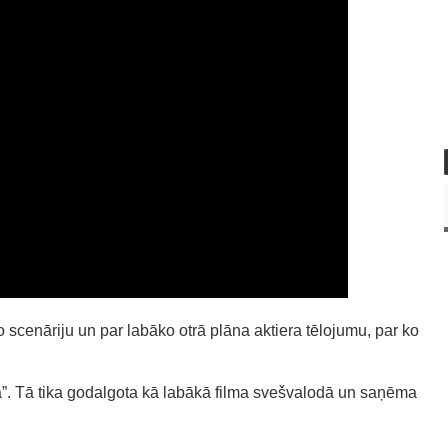
 scenāriju un par labāko otrā plāna aktiera tēlojumu, par ko
”. Tā tika godalgota kā labākā filma svešvalodā un saņēma