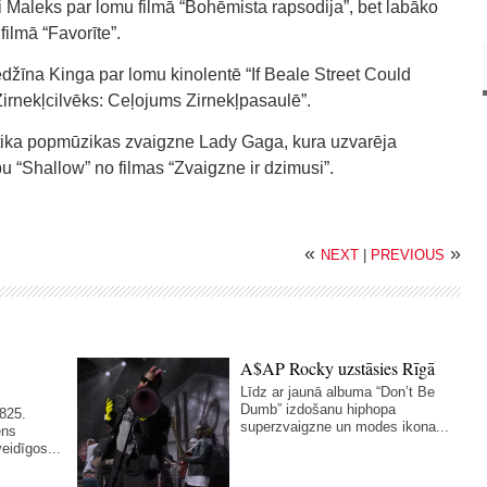
i Maleks par lomu filmā “Bohēmista rapsodija”, bet labāko
filmā “Favorīte”.
džīna Kinga par lomu kinolentē “If Beale Street Could
“Zirnekļcilvēks: Ceļojums Zirnekļpasaulē”.
 tika popmūzikas zvaigzne Lady Gaga, kura uzvarēja
 “Shallow” no filmas “Zvaigzne ir dzimusi”.
«
»
NEXT
|
PREVIOUS
A$AP Rocky uzstāsies Rīgā
Līdz ar jaunā albuma “Don’t Be
Dumb” izdošanu hiphopa
825.
superzvaigzne un modes ikona...
ens
eidīgos...