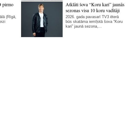
D pirmo
Atklāti šova “Koru kari” jaunās
sezonas visu 10 koru vadītāji
ālā (Rīgā,
2026. gada pavasarī TV3 ēterā
eizi
būs skatāma iemīļotā šova “Koru
kari” jaunā sezona,...