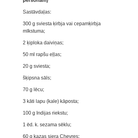
personām)
Sastāvdaļas:
300 g sviesta ķirbja vai cepamķirbja
mīkstuma;
2 ķiploka daiviņas;
50 ml rapšu eļļas;
20 g sviesta;
šķipsna sāls;
70 g lēcu;
3 kāti lapu (kale) kāposta;
100 g Indijas riekstu;
1 ēd. k. sezama sēklu;
60 g kazas siera Chevres;