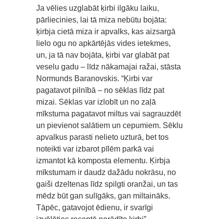
Ja vēlies uzglabāt ķirbi ilgāku laiku,
pārliecinies, lai tā miza nebūtu bojāta:
ķirbja cietā miza ir apvalks, kas aizsargā
lielo ogu no apkārtējās vides ietekmes,
un, ja tā nav bojāta, ķirbi var glabāt pat
veselu gadu – līdz nākamajai ražai, stāsta
Normunds Baranovskis. “Ķirbi var
pagatavot pilnībā – no sēklas līdz pat
mizai. Sēklas var izlobīt un no zaļā
mīkstuma pagatavot miltus vai sagrauzdēt
un pievienot salātiem un cepumiem. Sēklu
apvalkus parasti nelieto uzturā, bet tos
noteikti var izbarot pīlēm parkā vai
izmantot kā komposta elementu. Ķirbja
mīkstumam ir daudz dažādu nokrāsu, no
gaiši dzeltenas līdz spilgti oranžai, un tas
mēdz būt gan sulīgāks, gan miltaināks.
Tāpēc, gatavojot ēdienu, ir svarīgi