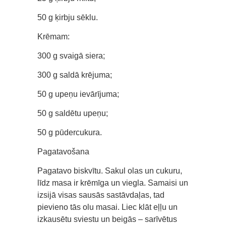
50 g ķirbju sēklu.
Krēmam:
300 g svaigā siera;
300 g saldā krējuma;
50 g upeņu ievārījuma;
50 g saldētu upeņu;
50 g pūdercukura.
Pagatavošana
Pagatavo biskvītu. Sakul olas un cukuru,
līdz masa ir krēmīga un viegla. Samaisi un
izsijā visas sausās sastāvdaļas, tad
pievieno tās olu masai. Liec klāt eļļu un
izkausētu sviestu un beigās – sarīvētus