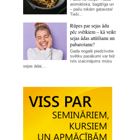
aromātiska, bagātīga un
– pašu rokām gatavota!
Tieši...
Rūpes par sejas ādu
pēc svētkiem – kā veikt
sejas ādas attīrīšanu un
pabarošanu?
Gada nogalē piedzīvotie
svētku pasākumi var būt
īsts izaicinājums mūsu
sejas ādai,...