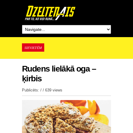
SIEVIETĒM
Rudens lielākā oga –
ķirbis
Publicēts: / /
639 views