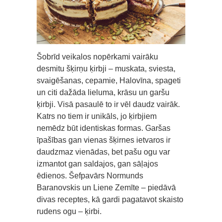
Šobrīd veikalos nopērkami vairāku
desmitu šķirņu ķirbji – muskata, sviesta,
svaigēšanas, cepamie, Halovīna, spageti
un citi dažāda lieluma, krāsu un garšu
ķirbji. Visā pasaulē to ir vēl daudz vairāk.
Katrs no tiem ir unikāls, jo ķirbjiem
nemēdz būt identiskas formas. Garšas
īpašības gan vienas šķirnes ietvaros ir
daudzmaz vienādas, bet pašu ogu var
izmantot gan saldajos, gan sāļajos
ēdienos. Šefpavārs Normunds
Baranovskis un Liene Zemīte – piedāvā
divas receptes, kā gardi pagatavot skaisto
rudens ogu – ķirbi.