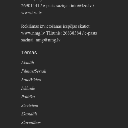
26901441 / e-pasts saziņai: info@lzc.lv /
www.lzc.lv
Reklāmas izvietošanas iespējas skatiet:
www.nmg.lv Tālrunis: 26838384 / e-pasts
saziņai: nmg@nmg.lv
Tēmas
Aktuāli
Filmas/Seriāli
Foto/Video
Izklaide
Politika
Sievietēm
Skandāli
Slavenības