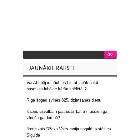
JAUNĀKIE RAKSTI
Vai AI spēj iemācīties blefot labāk nekā
pasaules labākie kāršu spēlētāji?
Rīga šogad svinēs 825. dzimšanas dienu
Kāpēc uzvalkam jāatrodas katra mūsdienīga
vīrieša garderobē?
Ikoniskais Džeks Vaits maija nogalē uzstāsies
Siguldā