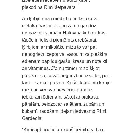
izvēlēties receptē norādīto ķirbi”,
piekodina Rimi šefpavārs.
Arī ķirbju miza mēdz būt mīkstāka vai
cietāka. Viscietākā miza un gandrīz
nemaz mīkstuma ir Halovīna ķirbim, kas
tāpēc ir lieliski piemērots grebšanai.
Ķirbjiem ar mīkstāku mizu to var pat
nenogriezt: cepot vai vārot, miza piešķirs
ēdienam papildu garšu, krāsu un noteikti
arī vitamīnus. J”a nu tomēr miza šķiet
pārāk cieta, to var nogriezt un izkaltēt, pēc
tam – samalt pulverī. Košo, krāsaino ķirbju
mizu pulveri var pievienot gandrīz
jebkuram ēdienam, sākot ar brokastu
pārslām, beidzot ar salātiem, zupām un
kūkām”, radošām idejām iedvesmo Rimi
Gardēdis.
“Ķirbi apbrīnoju jau kopš bērnības. Tā ir