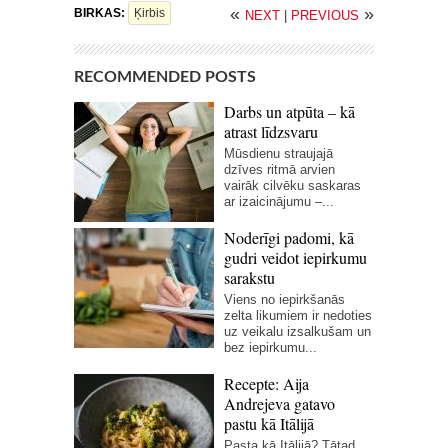
«
»
BIRKAS:
Ķirbis
NEXT
|
PREVIOUS
RECOMMENDED POSTS
Darbs un atpūta – kā
atrast līdzsvaru
Mūsdienu straujajā
dzīves ritmā arvien
vairāk cilvēku saskaras
ar izaicinājumu –...
Noderīgi padomi, kā
gudri veidot iepirkumu
sarakstu
Viens no iepirkšanās
zelta likumiem ir nedoties
uz veikalu izsalkušam un
bez iepirkumu...
Recepte: Aija
Andrejeva gatavo
pastu kā Itālijā
Pasta kā Itālijā? Tātad