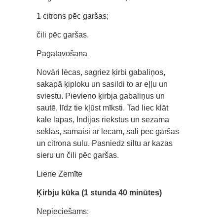
1 citrons pēc garšas;
čili pēc garšas.
Pagatavošana
Novāri lēcas, sagriez ķirbi gabaliņos,
sakapā ķiploku un sasildi to ar eļļu un
sviestu. Pievieno ķirbja gabaliņus un
sautē, līdz tie kļūst mīksti. Tad liec klāt
kale lapas, Indijas riekstus un sezama
sēklas, samaisi ar lēcām, sāli pēc garšas
un citrona sulu. Pasniedz siltu ar kazas
sieru un čili pēc garšas.
Liene Zemīte
Ķirbju kūka (1 stunda 40 minūtes)
Nepieciešams: