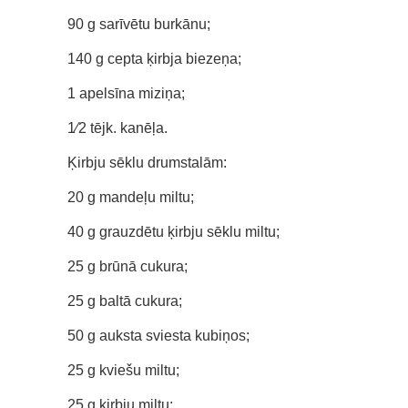
90 g sarīvētu burkānu;
140 g cepta ķirbja biezeņa;
1 apelsīna miziņa;
1⁄2 tējk. kanēļa.
Ķirbju sēklu drumstalām:
20 g mandeļu miltu;
40 g grauzdētu ķirbju sēklu miltu;
25 g brūnā cukura;
25 g baltā cukura;
50 g auksta sviesta kubiņos;
25 g kviešu miltu;
25 g ķirbju miltu;