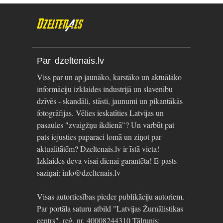
Par dzeltenais.lv
Viss par un ap jaunāko, karstāko un aktuālāko
informāciju izklaides industrijā un slavenību
dzīvēs - skandāli, stāsti, jaunumi un pikantākās
fotogrāfijas. Vēlies ieskatīties Latvijas un
pasaules "zvaigžņu ikdienā"? Un varbūt pat
pats iejusties paparaci lomā un ziņot par
aktualitātēm? Dzeltenais.lv ir īstā vieta!
Izklaides deva visai dienai garantēta! E-pasts
saziņai: info@dzeltenais.lv
Visas autortiesības pieder publikāciju autoriem.
Par portāla saturu atbild "Latvijas Žurnālistikas
centrs", reģ. nr. 40008244310 Tālrunis: