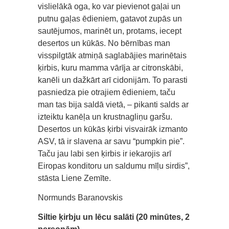
vislielākā oga, ko var pievienot gaļai un
putnu gaļas ēdieniem, gatavot zupās un
sautējumos, marinēt un, protams, iecept
desertos un kūkās. No bērnības man
visspilgtāk atmiņā saglabājies marinētais
ķirbis, kuru mamma vārīja ar citronskābi,
kanēli un dažkārt arī cidonijām. To parasti
pasniedza pie otrajiem ēdieniem, taču
man tas bija saldā vietā, – pikanti salds ar
izteiktu kanēļa un krustnagliņu garšu.
Desertos un kūkās ķirbi visvairāk izmanto
ASV, tā ir slavena ar savu “pumpkin pie”.
Taču jau labi sen ķirbis ir iekarojis arī
Eiropas konditoru un saldumu mīļu sirdis”,
stāsta Liene Zemīte.
Normunds Baranovskis
Siltie ķirbju un lēcu salāti (20 minūtes, 2