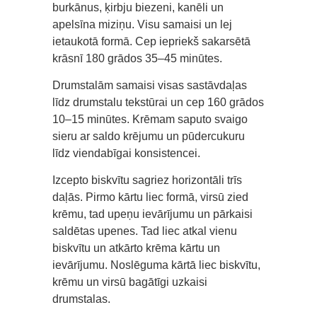
burkānus, ķirbju biezeni, kanēli un
apelsīna miziņu. Visu samaisi un lej
ietaukotā formā. Cep iepriekš sakarsētā
krāsnī 180 grādos 35–45 minūtes.
Drumstalām samaisi visas sastāvdaļas
līdz drumstalu tekstūrai un cep 160 grādos
10–15 minūtes. Krēmam saputo svaigo
sieru ar saldo krējumu un pūdercukuru
līdz viendabīgai konsistencei.
Izcepto biskvītu sagriez horizontāli trīs
daļās. Pirmo kārtu liec formā, virsū zied
krēmu, tad upeņu ievārījumu un pārkaisi
saldētas upenes. Tad liec atkal vienu
biskvītu un atkārto krēma kārtu un
ievārījumu. Noslēguma kārtā liec biskvītu,
krēmu un virsū bagātīgi uzkaisi
drumstalas.