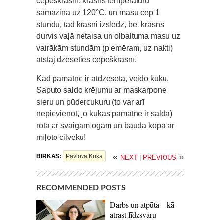
cepeškrāsnī, krāsns temperatūru
samazina uz 120°C, un masu cep 1
stundu, tad krāsni izslēdz, bet krāsns
durvis vaļā netaisa un olbaltuma masu uz
vairākām stundām (piemēram, uz nakti)
atstāj dzesēties cepeškrāsnī.
Kad pamatne ir atdzesēta, veido kūku.
Saputo saldo krējumu ar maskarpone
sieru un pūdercukuru (to var arī
nepievienot, jo kūkas pamatne ir salda)
rotā ar svaigām ogām un bauda kopā ar
mīļoto cilvēku!
«
»
BIRKAS:
Pavlova Kūka
NEXT
|
PREVIOUS
RECOMMENDED POSTS
Darbs un atpūta – kā
atrast līdzsvaru