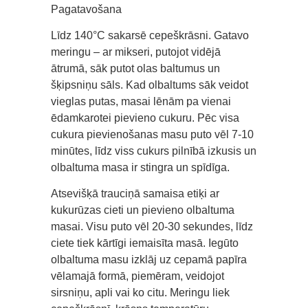
Pagatavošana
Līdz 140°C sakarsē cepeškrāsni. Gatavo
meringu – ar mikseri, putojot vidējā
ātrumā, sāk putot olas baltumus un
šķipsniņu sāls. Kad olbaltums sāk veidot
vieglas putas, masai lēnām pa vienai
ēdamkarotei pievieno cukuru. Pēc visa
cukura pievienošanas masu puto vēl 7-10
minūtes, līdz viss cukurs pilnībā izkusis un
olbaltuma masa ir stingra un spīdīga.
Atsevišķā trauciņā samaisa etiķi ar
kukurūzas cieti un pievieno olbaltuma
masai. Visu puto vēl 20-30 sekundes, līdz
ciete tiek kārtīgi iemaisīta masā. Iegūto
olbaltuma masu izklāj uz cepamā papīra
vēlamajā formā, piemēram, veidojot
sirsniņu, apli vai ko citu. Meringu liek