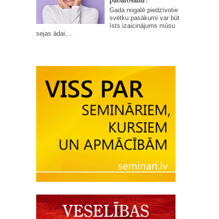
Gada nogalē piedzīvotie
svētku pasākumi var būt
īsts izaicinājums mūsu
sejas ādai,...