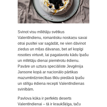
Svinot visu mīlētāju svētkus
Valentīndienu, romantisku noskaņu savai
otrai pusītei var sagādāt, ne vien dāvinot
ziedus un mīļas dāvanas, bet arī kopīgi
rosoties virtuvē, lai pagatavotu kādu īpašu
un mīlētāju dienai piemērotu ēdienu.
Pavāre un uztura speciāliste Jevgēnija
Jansone kopā ar nacionālo pārtikas
mazumtirdzniecības tīklu piedāvā īpašu
un stilīgu ēdiena recepti Valentīndienas
svinībām.
Pavlova kūka ir perfekts deserts
Valentīndienai – tā ir kraukšķīga, taču