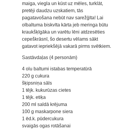
maiga, viegla un kūst uz mēles, turklāt,
pretēji daudzu uzskatiem, tās
pagatavošana nebūt nav sarežģīta! Lai
olbaltuma biskvīta kārta jeb meringa būtu
kraukšķīgāka un varētu lēni atdzesēties
cepeškrāsnī, šo desertu vēlams sākt
gatavot iepriekšējā vakarā pirms svētkiem.
Sastāvdaļas (4 personām)
4 olu baltumi istabas temperatūrā
220 g cukura
šķipsniņa sāls
1 tējk. kukurūzas cietes
1 tējk. etiķa
200 ml saldā krējuma
100 g maskarpone siera
1 ēd.k. pūdercukura
svaigās ogas rotāšanai