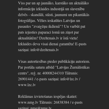
Viss par un ap jaunāko, karstāko un aktuālāko
informāciju izklaides industrijā un slavenību
dzīvēs - skandāli, stāsti, jaunumi un pikantākās
fotogrāfijas. Vēlies ieskatīties Latvijas un
pasaules "zvaigžņu ikdienā"? Un varbūt pat
pats iejusties paparaci lomā un ziņot par
aktualitātēm? Dzeltenais.lv ir īstā vieta!
Izklaides deva visai dienai garantēta! E-pasts
saziņai: info@dzeltenais.lv
Visas autortiesības pieder publikāciju autoriem.
Par portāla saturu atbild "Latvijas Žurnālistikas
centrs", reģ. nr. 40008244310 Tālrunis:
26901441 / e-pasts saziņai: info@lzc.lv /
www.lzc.lv
Reklāmas izvietošanas iespējas skatiet:
www.nmg.lv Tālrunis: 26838384 / e-pasts
saziņai: nmg@nmg.lv