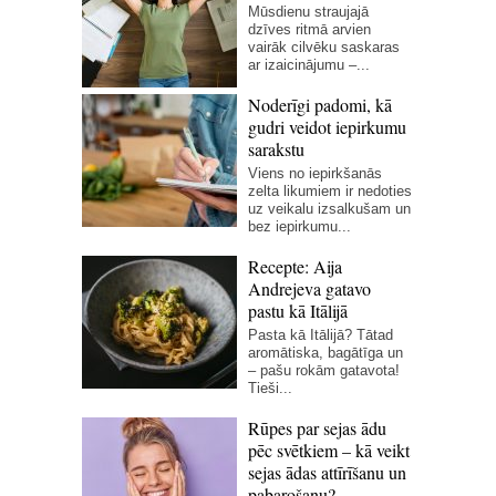
Mūsdienu straujajā
dzīves ritmā arvien
vairāk cilvēku saskaras
ar izaicinājumu –...
Noderīgi padomi, kā
gudri veidot iepirkumu
sarakstu
Viens no iepirkšanās
zelta likumiem ir nedoties
uz veikalu izsalkušam un
bez iepirkumu...
Recepte: Aija
Andrejeva gatavo
pastu kā Itālijā
Pasta kā Itālijā? Tātad
aromātiska, bagātīga un
– pašu rokām gatavota!
Tieši...
Rūpes par sejas ādu
pēc svētkiem – kā veikt
sejas ādas attīrīšanu un
pabarošanu?