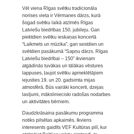
Vēl viena Rīgas svētku tradicionāla
norises vieta ir Vērmanes dārzs, kurā
šogad svētku laikā atzīmēs Rīgas
Latviešu biedrības 150. jubileju. Gan
piektdien svētku ieskaņas koncertā
“Laikmets un mūzika”, gan sestdien un
svētdien pasākumā “Sapņu dārzs. Rīgas
Latviešu biedrībai – 150” ikvienam
atgādinās tuvākas un tālākas vēstures
lappuses, ļaujot svētku apmeklētājiem
iejusties 19. un 20. gadsimta mijas
atmosfērā. Būs vairāki koncerti, dzejas
lasījumi, mākslinieciski radošas nodarbes
un aktivitātes bērniem.
Daudzkrāsaina pasākumu programma
notiks pilsētas apkaimēs. Ikviens
interesents gaidīts VEF Kultūras pilī, kur