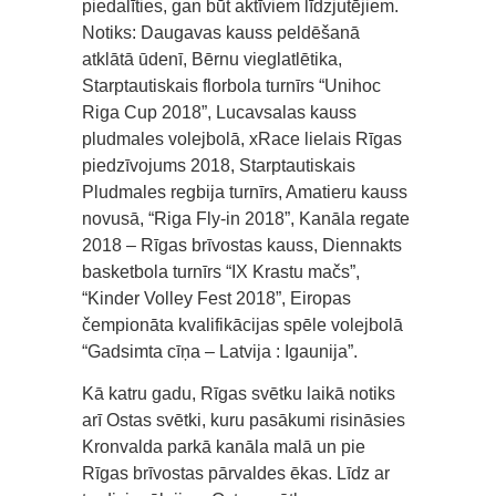
piedalīties, gan būt aktīviem līdzjutējiem.
Notiks: Daugavas kauss peldēšanā
atklātā ūdenī, Bērnu vieglatlētika,
Starptautiskais florbola turnīrs “Unihoc
Riga Cup 2018”, Lucavsalas kauss
pludmales volejbolā, xRace lielais Rīgas
piedzīvojums 2018, Starptautiskais
Pludmales regbija turnīrs, Amatieru kauss
novusā, “Riga Fly-in 2018”, Kanāla regate
2018 – Rīgas brīvostas kauss, Diennakts
basketbola turnīrs “IX Krastu mačs”,
“Kinder Volley Fest 2018”, Eiropas
čempionāta kvalifikācijas spēle volejbolā
“Gadsimta cīņa – Latvija : Igaunija”.
Kā katru gadu, Rīgas svētku laikā notiks
arī Ostas svētki, kuru pasākumi risināsies
Kronvalda parkā kanāla malā un pie
Rīgas brīvostas pārvaldes ēkas. Līdz ar