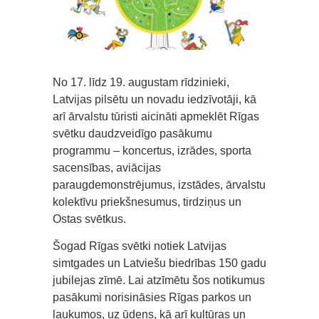
No 17. līdz 19. augustam rīdzinieki,
Latvijas pilsētu un novadu iedzīvotāji, kā
arī ārvalstu tūristi aicināti apmeklēt Rīgas
svētku daudzveidīgo pasākumu
programmu – koncertus, izrādes, sporta
sacensības, aviācijas
paraugdemonstrējumus, izstādes, ārvalstu
kolektīvu priekšnesumus, tirdziņus un
Ostas svētkus.
Šogad Rīgas svētki notiek Latvijas
simtgades un Latviešu biedrības 150 gadu
jubilejas zīmē. Lai atzīmētu šos notikumus
pasākumi norisināsies Rīgas parkos un
laukumos, uz ūdens, kā arī kultūras un