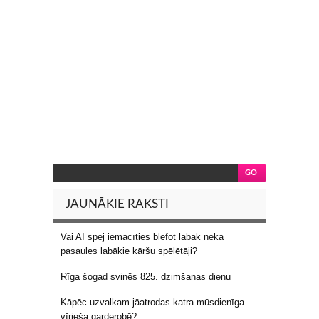
JAUNĀKIE RAKSTI
Vai AI spēj iemācīties blefot labāk nekā
pasaules labākie kāršu spēlētāji?
Rīga šogad svinēs 825. dzimšanas dienu
Kāpēc uzvalkam jāatrodas katra mūsdienīga
vīrieša garderobē?