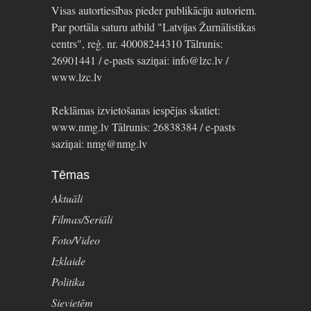
Visas autortiesības pieder publikāciju autoriem.
Par portāla saturu atbild "Latvijas Žurnālistikas
centrs", reģ. nr. 40008244310 Tālrunis:
26901441 / e-pasts saziņai: info@lzc.lv /
www.lzc.lv
Reklāmas izvietošanas iespējas skatiet:
www.nmg.lv Tālrunis: 26838384 / e-pasts
saziņai: nmg@nmg.lv
Tēmas
Aktuāli
Filmas/Seriāli
Foto/Video
Izklaide
Politika
Sievietēm