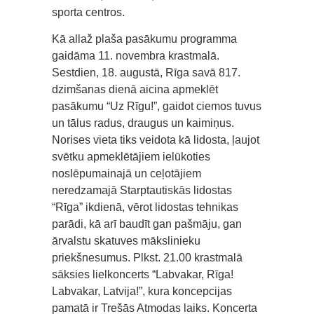
sporta centros.
Kā allaž plaša pasākumu programma
gaidāma 11. novembra krastmalā.
Sestdien, 18. augustā, Rīga savā 817.
dzimšanas dienā aicina apmeklēt
pasākumu “Uz Rīgu!”, gaidot ciemos tuvus
un tālus radus, draugus un kaimiņus.
Norises vieta tiks veidota kā lidosta, ļaujot
svētku apmeklētājiem ielūkoties
noslēpumainajā un ceļotājiem
neredzamajā Starptautiskās lidostas
“Rīga” ikdienā, vērot lidostas tehnikas
parādi, kā arī baudīt gan pašmāju, gan
ārvalstu skatuves mākslinieku
priekšnesumus. Plkst. 21.00 krastmalā
sāksies lielkoncerts “Labvakar, Rīga!
Labvakar, Latvija!”, kura koncepcijas
pamatā ir Trešās Atmodas laiks. Koncerta