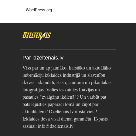
WordPress.org
Par dzeltenais.lv
Viss par un ap jaunāko, karstāko un aktuālāko
informāciju izklaides industrijā un slavenību
dzīvēs - skandāli, stāsti, jaunumi un pikantākās
fotogrāfijas. Vēlies ieskatīties Latvijas un
pasaules "zvaigžņu ikdienā"? Un varbūt pat
pats iejusties paparaci lomā un ziņot par
aktualitātēm? Dzeltenais.lv ir īstā vieta!
Izklaides deva visai dienai garantēta! E-pasts
saziņai: info@dzeltenais.lv