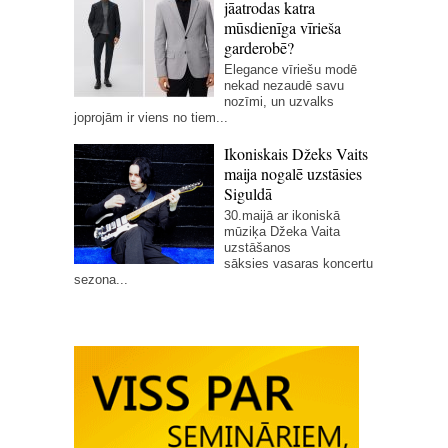
jāatrodas katra
mūsdienīga vīrieša
garderobē?
Elegance vīriešu modē
nekad nezaudē savu
nozīmi, un uzvalks
joprojām ir viens no tiem...
Ikoniskais Džeks Vaits
maija nogalē uzstāsies
Siguldā
30.maijā ar ikoniskā
mūziķa Džeka Vaita
uzstāšanos
sāksies vasaras koncertu
sezona...