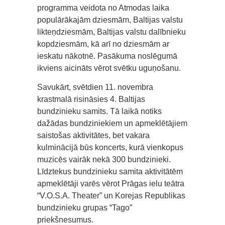
programma veidota no Atmodas laika
populārākajām dziesmām, Baltijas valstu
likteņdziesmām, Baltijas valstu dalībnieku
kopdziesmām, kā arī no dziesmām ar
ieskatu nākotnē. Pasākuma noslēgumā
ikviens aicināts vērot svētku uguņošanu.
Savukārt, svētdien 11. novembra
krastmalā risināsies 4. Baltijas
bundzinieku samits. Tā laikā notiks
dažādas bundziniekiem un apmeklētājiem
saistošas aktivitātes, bet vakara
kulminācijā būs koncerts, kurā vienkopus
muzicēs vairāk nekā 300 bundzinieki.
Līdztekus bundzinieku samita aktivitātēm
apmeklētāji varēs vērot Prāgas ielu teātra
“V.O.S.A. Theater” un Korejas Republikas
bundzinieku grupas “Tago”
priekšnesumus.