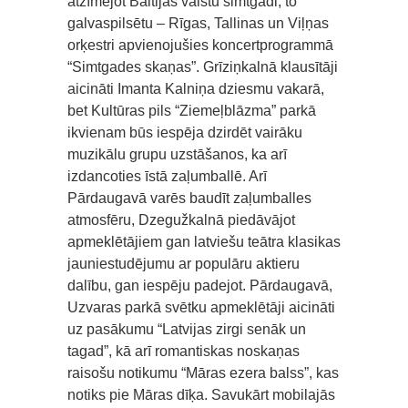
atzīmējot Baltijas valstu simtgadi, to
galvaspilsētu – Rīgas, Tallinas un Viļņas
orķestri apvienojušies koncertprogrammā
“Simtgades skaņas”. Grīziņkalnā klausītāji
aicināti Imanta Kalniņa dziesmu vakarā,
bet Kultūras pils “Ziemeļblāzma” parkā
ikvienam būs iespēja dzirdēt vairāku
muzikālu grupu uzstāšanos, ka arī
izdancoties īstā zaļumballē. Arī
Pārdaugavā varēs baudīt zaļumballes
atmosfēru, Dzegužkalnā piedāvājot
apmeklētājiem gan latviešu teātra klasikas
jauniestudējumu ar populāru aktieru
dalību, gan iespēju padejot. Pārdaugavā,
Uzvaras parkā svētku apmeklētāji aicināti
uz pasākumu “Latvijas zirgi senāk un
tagad”, kā arī romantiskas noskaņas
raisošu notikumu “Māras ezera balss”, kas
notiks pie Māras dīķa. Savukārt mobilajās