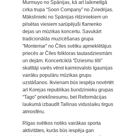
Murmuyo no Spānijas, kā arī laikmetīgā
cirka trupa “Soon Company” no Zviedrijas.
Mākslinieki no Spānijas rīdziniekiem un
pilsētas viesiem sarūpējuši flamenko
dejas un mūzikas koncertu. Savukārt
tradicionālās muzicēšanas grupa
“Montemar” no Čīles svētku apmeklētājus
priecēs ar Čīles folkloras tautasdziesmām
un dejām. Koncertciklā “Dziesmu tilti”
skatītāji varēs vērot kaimiņvalsts Igaunijas
vairāku populāru mūzikas grupu
uzstāšanos. Ikvienam būs iespēja novērtēt
arī Korejas republikas bundzinieku grupas
“Tago” priekšnesumu, bet Reformācijas
laukumā izbaudīt Tallinas viduslaiku tirgus
atmosfēru.
Rīgas svētkos notiks vairākas sporta
aktivitātes, kurās būs iespēja gan