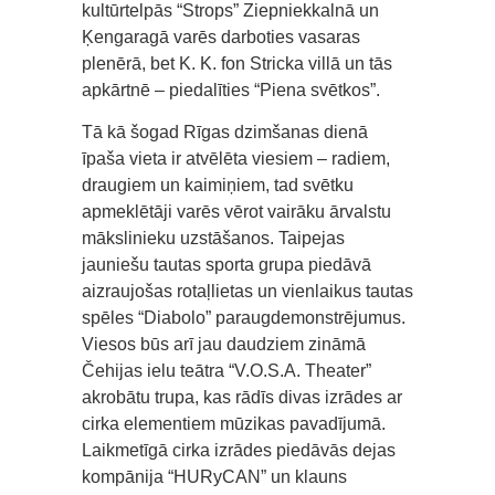
kultūrtelpās “Strops” Ziepniekkalnā un
Ķengaragā varēs darboties vasaras
plenērā, bet K. K. fon Stricka villā un tās
apkārtnē – piedalīties “Piena svētkos”.
Tā kā šogad Rīgas dzimšanas dienā
īpaša vieta ir atvēlēta viesiem – radiem,
draugiem un kaimiņiem, tad svētku
apmeklētāji varēs vērot vairāku ārvalstu
mākslinieku uzstāšanos. Taipejas
jauniešu tautas sporta grupa piedāvā
aizraujošas rotaļlietas un vienlaikus tautas
spēles “Diabolo” paraugdemonstrējumus.
Viesos būs arī jau daudziem zināmā
Čehijas ielu teātra “V.O.S.A. Theater”
akrobātu trupa, kas rādīs divas izrādes ar
cirka elementiem mūzikas pavadījumā.
Laikmetīgā cirka izrādes piedāvās dejas
kompānija “HURyCAN” un klauns