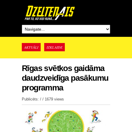
AKTUĀLI
IZKLAIDE
Rīgas svētkos gaidāma
daudzveidīga pasākumu
programma
Publicēts: / /
1679 views