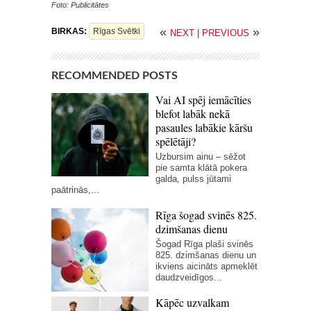
Foto: Publicitātes
«
»
BIRKAS:
Rīgas Svētki
NEXT
|
PREVIOUS
RECOMMENDED POSTS
Vai AI spēj iemācīties
blefot labāk nekā
pasaules labākie kāršu
spēlētāji?
Uzbursim ainu – sēžot
pie samta klātā pokera
galda, pulss jūtami
paātrinās,...
Rīga šogad svinēs 825.
dzimšanas dienu
Šogad Rīga plaši svinēs
825. dzimšanas dienu un
ikviens aicināts apmeklēt
daudzveidīgos...
Kāpēc uzvalkam