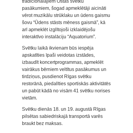
tradicionālajiem Ostas svētku
pasākumiem, šogad apmeklētāji aicināti
vērot muzikālu strūklaku un ūdens gaismu
šovu “Ūdens stāsts mēness gaismā”, kā
arī apmeklēt izglītojoši izklaidējošu
interaktīvo instalāciju “Aquatorium”.
Svētku laikā ikvienam būs iespēja
apskatīties īpaši veidotas izstādes,
izbaudīt koncertprogrammas, apmeklēt
vairākus bērniem veltītus pasākumus un
tirdziņus, pusdienot Rīgas svētku
restorānā, piedalīties sportiskās aktivitātēs
un pabūt kādā no visām 41 svētku norises
vietām.
Svētku dienās 18. un 19. augustā Rīgas
pilsētas sabiedriskajā transportā varēs
braukt bez maksas.