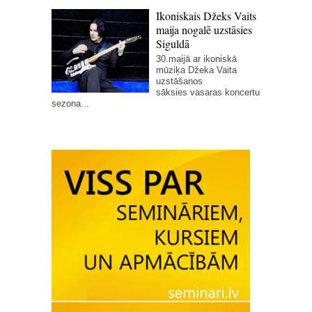
Ikoniskais Džeks Vaits
maija nogalē uzstāsies
Siguldā
30.maijā ar ikoniskā
mūziķa Džeka Vaita
uzstāšanos
sāksies vasaras koncertu
sezona...