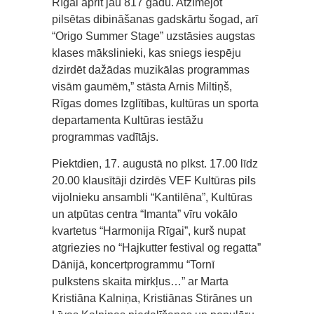
Rīgai aprit jau 817 gadu. Atzīmējot
pilsētas dibināšanas gadskārtu šogad, arī
“Origo Summer Stage” uzstāsies augstas
klases mākslinieki, kas sniegs iespēju
dzirdēt dažādas muzikālas programmas
visām gaumēm,” stāsta Arnis Miltiņš,
Rīgas domes Izglītības, kultūras un sporta
departamenta Kultūras iestāžu
programmas vadītājs.
Piektdien, 17. augustā no plkst. 17.00 līdz
20.00 klausītāji dzirdēs VEF Kultūras pils
vijolnieku ansambli “Kantilēna”, Kultūras
un atpūtas centra “Imanta” vīru vokālo
kvartetus “Harmonija Rīgai”, kurš nupat
atgriezies no “Hajkutter festival og regatta”
Dānijā, koncertprogrammu “Tornī
pulkstens skaita mirkļus…” ar Marta
Kristiāna Kalniņa, Kristiānas Stirānes un