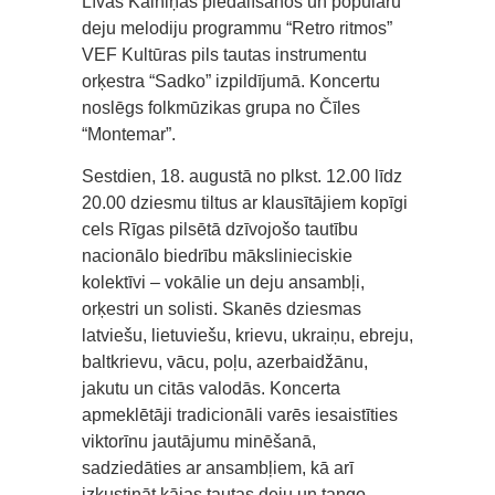
Līvas Kalniņas piedalīšanos un populāru
deju melodiju programmu “Retro ritmos”
VEF Kultūras pils tautas instrumentu
orķestra “Sadko” izpildījumā. Koncertu
noslēgs folkmūzikas grupa no Čīles
“Montemar”.
Sestdien, 18. augustā no plkst. 12.00 līdz
20.00 dziesmu tiltus ar klausītājiem kopīgi
cels Rīgas pilsētā dzīvojošo tautību
nacionālo biedrību mākslinieciskie
kolektīvi – vokālie un deju ansambļi,
orķestri un solisti. Skanēs dziesmas
latviešu, lietuviešu, krievu, ukraiņu, ebreju,
baltkrievu, vācu, poļu, azerbaidžānu,
jakutu un citās valodās. Koncerta
apmeklētāji tradicionāli varēs iesaistīties
viktorīnu jautājumu minēšanā,
sadziedāties ar ansambļiem, kā arī
izkustināt kājas tautas deju un tango