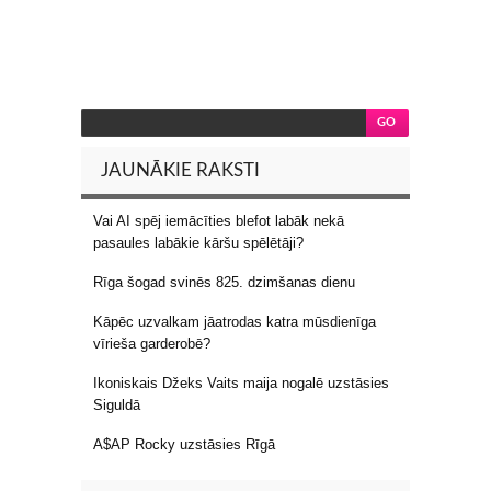
JAUNĀKIE RAKSTI
Vai AI spēj iemācīties blefot labāk nekā
pasaules labākie kāršu spēlētāji?
Rīga šogad svinēs 825. dzimšanas dienu
Kāpēc uzvalkam jāatrodas katra mūsdienīga
vīrieša garderobē?
Ikoniskais Džeks Vaits maija nogalē uzstāsies
Siguldā
A$AP Rocky uzstāsies Rīgā