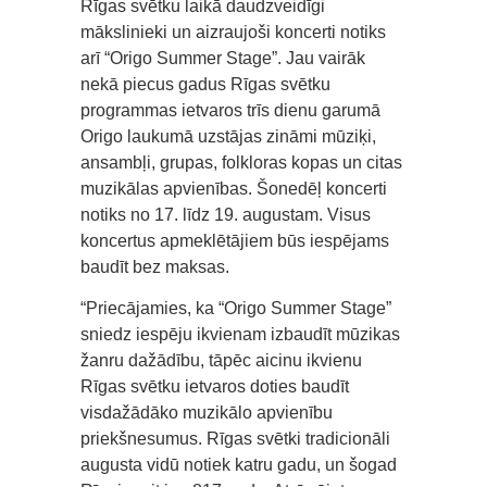
Rīgas svētku laikā daudzveidīgi
mākslinieki un aizraujoši koncerti notiks
arī “Origo Summer Stage”. Jau vairāk
nekā piecus gadus Rīgas svētku
programmas ietvaros trīs dienu garumā
Origo laukumā uzstājas zināmi mūziķi,
ansambļi, grupas, folkloras kopas un citas
muzikālas apvienības. Šonedēļ koncerti
notiks no 17. līdz 19. augustam. Visus
koncertus apmeklētājiem būs iespējams
baudīt bez maksas.
“Priecājamies, ka “Origo Summer Stage”
sniedz iespēju ikvienam izbaudīt mūzikas
žanru dažādību, tāpēc aicinu ikvienu
Rīgas svētku ietvaros doties baudīt
visdažādāko muzikālo apvienību
priekšnesumus. Rīgas svētki tradicionāli
augusta vidū notiek katru gadu, un šogad