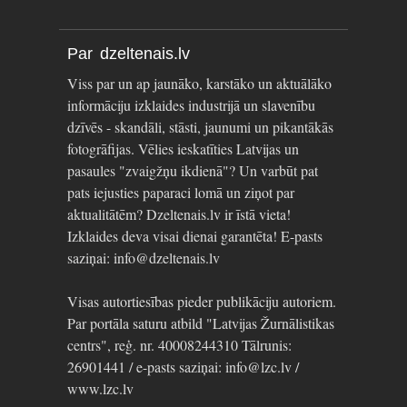
Par dzeltenais.lv
Viss par un ap jaunāko, karstāko un aktuālāko
informāciju izklaides industrijā un slavenību
dzīvēs - skandāli, stāsti, jaunumi un pikantākās
fotogrāfijas. Vēlies ieskatīties Latvijas un
pasaules "zvaigžņu ikdienā"? Un varbūt pat
pats iejusties paparaci lomā un ziņot par
aktualitātēm? Dzeltenais.lv ir īstā vieta!
Izklaides deva visai dienai garantēta! E-pasts
saziņai: info@dzeltenais.lv
Visas autortiesības pieder publikāciju autoriem.
Par portāla saturu atbild "Latvijas Žurnālistikas
centrs", reģ. nr. 40008244310 Tālrunis:
26901441 / e-pasts saziņai: info@lzc.lv /
www.lzc.lv