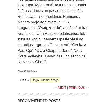
folkgrupa “Montemar”, to turpinās jaunais
ģitāras virtuozs un pasaules apceļotājs
Reinis Jaunais, papildinās Raimonda
Macata projekta “Inversija – 85”
programma “Zvaigznes krīt augšup” ar Iras
Kraujas un Uģa Rozes piedalīšanos, līdz
stafetes kociņu pārņems īpašie viesi no
Igaunijas – grupas “Justament”, “Genka &
Paul Oja”, “Olavi Oterpalu Band”, “Olavi
Kõrre Volleyball Band”, “Tallinn Technical
University Choir”.
F
oto: Publicitātes
BIRKAS:
Origo Summer Stage
«
»
NEXT
|
PREVIOUS
RECOMMENDED POSTS