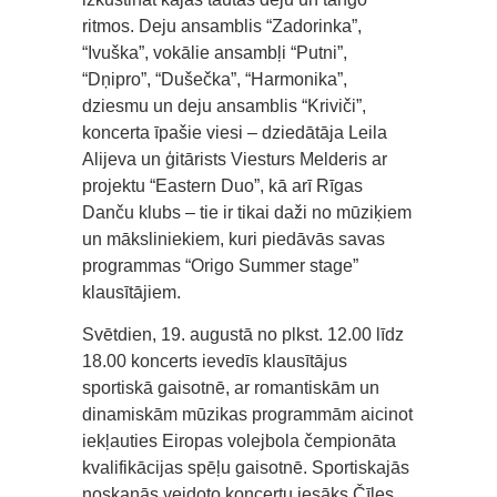
ritmos. Deju ansamblis “Zadorinka”,
“Ivuška”, vokālie ansambļi “Putni”,
“Dņipro”, “Dušečka”, “Harmonika”,
dziesmu un deju ansamblis “Kriviči”,
koncerta īpašie viesi – dziedātāja Leila
Alijeva un ģitārists Viesturs Melderis ar
projektu “Eastern Duo”, kā arī Rīgas
Danču klubs – tie ir tikai daži no mūziķiem
un māksliniekiem, kuri piedāvās savas
programmas “Origo Summer stage”
klausītājiem.
Svētdien, 19. augustā no plkst. 12.00 līdz
18.00 koncerts ievedīs klausītājus
sportiskā gaisotnē, ar romantiskām un
dinamiskām mūzikas programmām aicinot
iekļauties Eiropas volejbola čempionāta
kvalifikācijas spēļu gaisotnē. Sportiskajās
noskaņās veidoto koncertu iesāks Čīles