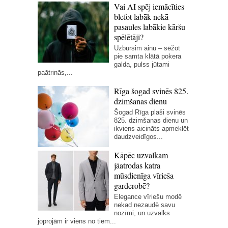
Vai AI spēj iemācīties
blefot labāk nekā
pasaules labākie kāršu
spēlētāji?
Uzbursim ainu – sēžot
pie samta klātā pokera
galda, pulss jūtami
paātrinās,...
Rīga šogad svinēs 825.
dzimšanas dienu
Šogad Rīga plaši svinēs
825. dzimšanas dienu un
ikviens aicināts apmeklēt
daudzveidīgos...
Kāpēc uzvalkam
jāatrodas katra
mūsdienīga vīrieša
garderobē?
Elegance vīriešu modē
nekad nezaudē savu
nozīmi, un uzvalks
joprojām ir viens no tiem...