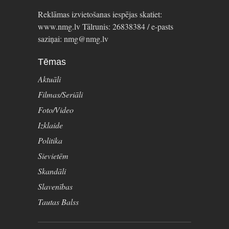
Reklāmas izvietošanas iespējas skatiet:
www.nmg.lv Tālrunis: 26838384 / e-pasts
saziņai: nmg@nmg.lv
Tēmas
Aktuāli
Filmas/Seriāli
Foto/Video
Izklaide
Politika
Sievietēm
Skandāli
Slavenības
Tautas Balss