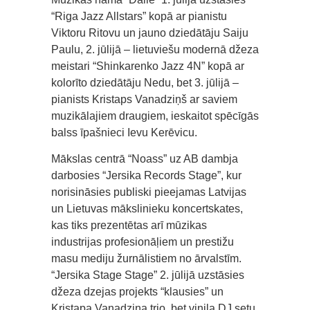
“Riga Jazz Allstars” kopā ar pianistu
Viktoru Ritovu un jauno dziedātāju Saiju
Paulu, 2. jūlijā – lietuviešu modernā džeza
meistari “Shinkarenko Jazz 4N” kopā ar
kolorīto dziedātāju Nedu, bet 3. jūlijā –
pianists Kristaps Vanadziņš ar saviem
muzikālajiem draugiem, ieskaitot spēcīgās
balss īpašnieci Ievu Kerēvicu.
Mākslas centrā “Noass” uz AB dambja
darbosies “Jersika Records Stage”, kur
norisināsies publiski pieejamas Latvijas
un Lietuvas mākslinieku koncertskates,
kas tiks prezentētas arī mūzikas
industrijas profesionāļiem un prestižu
masu mediju žurnālistiem no ārvalstīm.
“Jersika Stage Stage” 2. jūlijā uzstāsies
džeza dzejas projekts “klausies” un
Kristapa Vanadziņa trio, bet vinila DJ setu