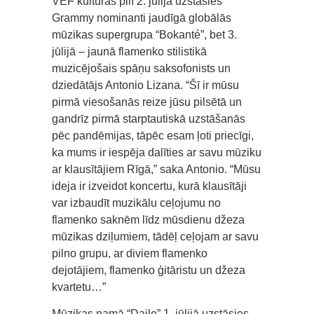
VEF kultūras pilī 2. jūlijā uzstāsies
Grammy nominanti jaudīgā globālās
mūzikas supergrupa “Bokanté”, bet 3.
jūlijā – jaunā flamenko stilistikā
muzicējošais spāņu saksofonists un
dziedātājs Antonio Lizana. “Šī ir mūsu
pirmā viesošanās reize jūsu pilsētā un
gandrīz pirmā starptautiskā uzstāšanās
pēc pandēmijas, tāpēc esam ļoti priecīgi,
ka mums ir iespēja dalīties ar savu mūziku
ar klausītājiem Rīgā,” saka Antonio. “Mūsu
ideja ir izveidot koncertu, kurā klausītāji
var izbaudīt muzikālu ceļojumu no
flamenko saknēm līdz mūsdienu džeza
mūzikas dziļumiem, tādēļ ceļojam ar savu
pilno grupu, ar diviem flamenko
dejotājiem, flamenko ģitāristu un džeza
kvartetu…”
Mūzikas namā “Daile” 1. jūlijā uzstāsies