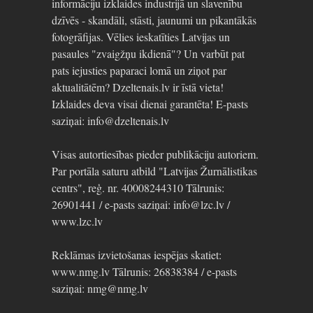
informāciju izklaides industrijā un slavenību
dzīvēs - skandāli, stāsti, jaunumi un pikantākās
fotogrāfijas. Vēlies ieskatīties Latvijas un
pasaules "zvaigžņu ikdienā"? Un varbūt pat
pats iejusties paparaci lomā un ziņot par
aktualitātēm? Dzeltenais.lv ir īstā vieta!
Izklaides deva visai dienai garantēta! E-pasts
saziņai: info@dzeltenais.lv
Visas autortiesības pieder publikāciju autoriem.
Par portāla saturu atbild "Latvijas Žurnālistikas
centrs", reģ. nr. 40008244310 Tālrunis:
26901441 / e-pasts saziņai: info@lzc.lv /
www.lzc.lv
Reklāmas izvietošanas iespējas skatiet:
www.nmg.lv Tālrunis: 26838384 / e-pasts
saziņai: nmg@nmg.lv