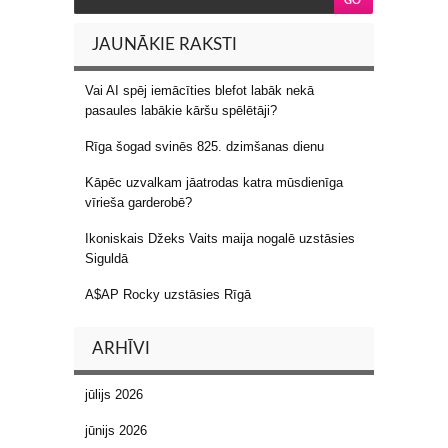
JAUNĀKIE RAKSTI
Vai AI spēj iemācīties blefot labāk nekā
pasaules labākie kāršu spēlētāji?
Rīga šogad svinēs 825. dzimšanas dienu
Kāpēc uzvalkam jāatrodas katra mūsdienīga
vīrieša garderobē?
Ikoniskais Džeks Vaits maija nogalē uzstāsies
Siguldā
A$AP Rocky uzstāsies Rīgā
ARHĪVI
jūlijs 2026
jūnijs 2026