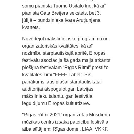
somu pianista Tuomo Usitalo trio, kā arī
pianista Gata Breijera sekstets, bet 3.
jūlijā – bundzinieka Ivara Arutjunjana
kvartets.
Novērtējot māksliniecisko programmu un
organizatoriskās kvalitātes, kā arī
nozīmību starptautiskajā apritē, Eiropas
festivālu asociācija šā gada maijā atkārtoti
piešķīra festivālam “Rīgas Ritmi” prestižo
kvalitātes zīmi “EFFE Label”. Šis
panākums ļaus plašai starptautiskajai
auditorijai atspoguļot gan Latvijas
mākslinieku talantu, gan festivāla
ieguldījumu Eiropas kultūrdzīvē.
“Rīgas Ritmi 2021” organizētāji Mūsdienu
mūzikas centrs izsaka pateicību festivāla
atbalstītājiem: Rīgas domei, LIAA, VKKF,