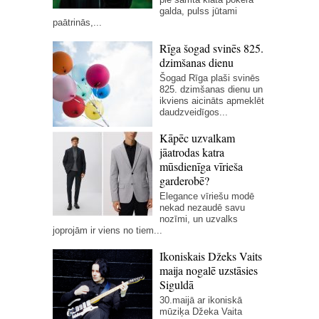
galda, pulss jūtami
paātrinās,...
Rīga šogad svinēs 825.
dzimšanas dienu
Šogad Rīga plaši svinēs
825. dzimšanas dienu un
ikviens aicināts apmeklēt
daudzveidīgos...
Kāpēc uzvalkam
jāatrodas katra
mūsdienīga vīrieša
garderobē?
Elegance vīriešu modē
nekad nezaudē savu
nozīmi, un uzvalks
joprojām ir viens no tiem...
Ikoniskais Džeks Vaits
maija nogalē uzstāsies
Siguldā
30.maijā ar ikoniskā
mūziķa Džeka Vaita