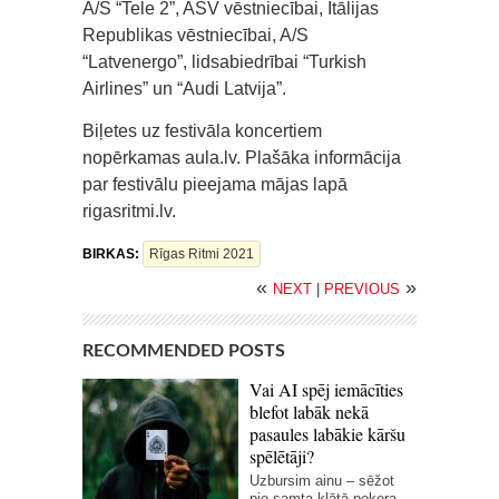
A/S “Tele 2”, ASV vēstniecībai, Itālijas
Republikas vēstniecībai, A/S
“Latvenergo”, lidsabiedrībai “Turkish
Airlines” un “Audi Latvija”.
Biļetes uz festivāla koncertiem
nopērkamas aula.lv. Plašāka informācija
par festivālu pieejama mājas lapā
rigasritmi.lv.
BIRKAS:
Rīgas Ritmi 2021
«
»
NEXT
|
PREVIOUS
RECOMMENDED POSTS
Vai AI spēj iemācīties
blefot labāk nekā
pasaules labākie kāršu
spēlētāji?
Uzbursim ainu – sēžot
pie samta klātā pokera