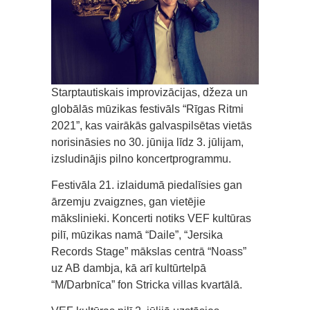
Starptautiskais improvizācijas, džeza un
globālās mūzikas festivāls “Rīgas Ritmi
2021”, kas vairākās galvaspilsētas vietās
norisināsies no 30. jūnija līdz 3. jūlijam,
izsludinājis pilno koncertprogrammu.
Festivāla 21. izlaidumā piedalīsies gan
ārzemju zvaigznes, gan vietējie
mākslinieki. Koncerti notiks VEF kultūras
pilī, mūzikas namā “Daile”, “Jersika
Records Stage” mākslas centrā “Noass”
uz AB dambja, kā arī kultūrtelpā
“M/Darbnīca” fon Stricka villas kvartālā.