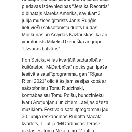
piedāvās izdevniecības “Jersika Records”
dibinātājs Mareks Ameriks, savukārt 3.
jūlijā muzicēs ģitārists Jānis Ruņģis,
lietuviešu saksofonistu duets Liudas
Mockūnas un Arvydas Kazlauskas, kā arī
vibrofonists Miķelis Dzenuška ar grupu
“Uzvaras bulvāris”.
Fon Stricka villas kvartālā sadarbībā ar
kultūrtelpu “M/Darbnīca” notiks gan īpaša
festivāla satelītprogramma, gan “Rīgas
Ritmi 2021” oficiālās jam sesijas kopā ar
saksofonistu Tomu Rudzinski,
kontrabasistu Tomu Poišu, bundzinieku
Ivaru Arutjunjanu un citiem Latvijas džeza
mūziķiem. Festivāla satelītprogrammu jau
30. jūnijā ieskandinās Rūdolfa Macata
kvartets, 1. jūlijā “M/Darbnīcas” terasē
uzstāsies Toma Mikāla trio, 2. jūlijā –