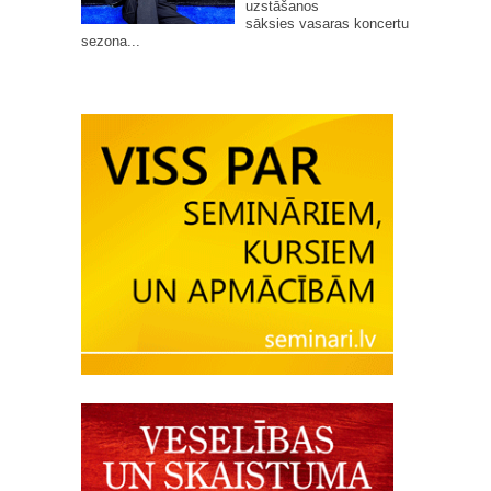
uzstāšanos
sāksies vasaras koncertu
sezona...