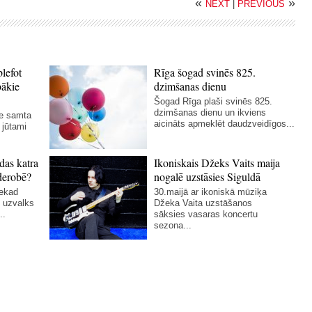
«
»
NEXT
|
PREVIOUS
blefot
Rīga šogad svinēs 825.
bākie
dzimšanas dienu
Šogad Rīga plaši svinēs 825.
dzimšanas dienu un ikviens
ie samta
aicināts apmeklēt daudzveidīgos...
 jūtami
das katra
Ikoniskais Džeks Vaits maija
derobē?
nogalē uzstāsies Siguldā
nekad
30.maijā ar ikoniskā mūziķa
 uzvalks
Džeka Vaita uzstāšanos
..
sāksies vasaras koncertu
sezona...