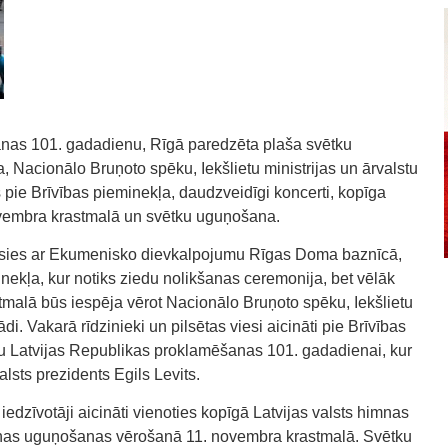
anas 101. gadadienu, Rīgā paredzēta plaša svētku
Nacionālo Bruņoto spēku, Iekšlietu ministrijas un ārvalstu
 pie Brīvības pieminekļa, daudzveidīgi koncerti, kopīga
ovembra krastmalā un svētku uguņošana.
sāksies ar Ekumenisko dievkalpojumu Rīgas Doma baznīcā,
minekļa, kur notiks ziedu nolikšanas ceremonija, bet vēlāk
malā būs iespēja vērot Nacionālo Bruņoto spēku, Iekšlietu
ādi. Vakarā rīdzinieki un pilsētas viesi aicināti pie Brīvības
 Latvijas Republikas proklamēšanas 101. gadadienai, kur
alsts prezidents Egils Levits.
 iedzīvotāji aicināti vienoties kopīgā Latvijas valsts himnas
āšņas uguņošanas vērošanā 11. novembra krastmalā. Svētku