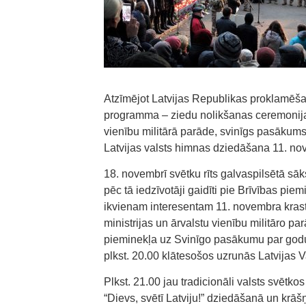
Atzīmējot Latvijas Republikas proklamēš
programma – ziedu nolikšanas ceremonija, 
vienību militārā parāde, svinīgs pasākums
Latvijas valsts himnas dziedāšana 11. n
18. novembrī svētku rīts galvaspilsētā 
pēc tā iedzīvotāji gaidīti pie Brīvības pie
ikvienam interesentam 11. novembra krast
ministrijas un ārvalstu vienību militāro par
pieminekļa uz Svinīgo pasākumu par godu
plkst. 20.00 klātesošos uzrunās Latvijas V
Plkst. 21.00 jau tradicionāli valsts svētkos
“Dievs, svētī Latviju!” dziedāšanā un kr