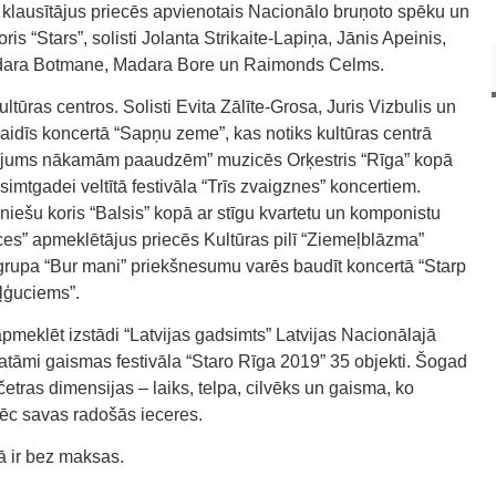
 klausītājus priecēs apvienotais Nacionālo bruņoto spēku un
 “Stars”, solisti Jolanta Strikaite-Lapiņa, Jānis Apeinis,
 Madara Botmane, Madara Bore un Raimonds Celms.
ultūras centros. Solisti Evita Zālīte-Grosa, Juris Vizbulis un
idīs koncertā “Sapņu zeme”, kas notiks kultūras centrā
ēstījums nākamām paaudzēm” muzicēs Orķestris “Rīga” kopā
s simtgadei veltītā festivāla “Trīs zvaigznes” koncertiem.
niešu koris “Balsis” kopā ar stīgu kvartetu un komponistu
ces” apmeklētājus priecēs Kultūras pilī “Ziemeļblāzma”
t grupa “Bur mani” priekšnesumu varēs baudīt koncertā “Starp
Iļģuciems”.
pmeklēt izstādi “Latvijas gadsimts” Latvijas Nacionālajā
atāmi gaismas festivāla “Staro Rīga 2019” 35 objekti. Šogad
etras dimensijas – laiks, telpa, cilvēks un gaisma, ko
 pēc savas radošās ieceres.
ā ir bez maksas.