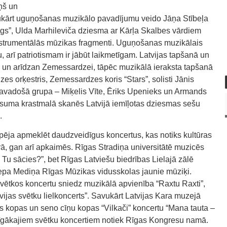
ņš un
vukārt uguņošanas muzikālo pavadījumu veido Jāņa Stībeļa
gs”, Ulda Marhileviča dziesma ar Kārļa Skalbes vārdiem
 instrumentālās mūzikas fragmenti. Uguņošanas muzikālais
, arī patriotismam ir jābūt laikmetīgam. Latvijas tapšanā un
jai un arīdzan Zemessardzei, tāpēc muzikālā ieraksta tapšanā
es orķestris, Zemessardzes koris “Stars”, solisti Jānis
 pavadošā grupa – Miķelis Vīte, Ēriks Upenieks un Armands
esuma krastmalā skanēs Latvijā iemīļotas dziesmas sešu
.
ēja apmeklēt daudzveidīgus koncertus, kas notiks kultūras
rā, gan arī apkaimēs. Rīgas Stradiņa universitātē muzicēs
Tu sācies?”, bet Rīgas Latviešu biedrības Lielajā zālē
zepa Mediņa Rīgas Mūzikas vidusskolas jaunie mūziķi.
svētkos koncertu sniedz muzikālā apvienība “Raxtu Raxti”,
tvijas svētku lielkoncerts”. Savukārt Latvijas Kara muzejā
ras kopas un seno cīņu kopas “Vilkači” koncertu “Mana tauta –
mīgākajiem svētku koncertiem notiek Rīgas Kongresu namā.