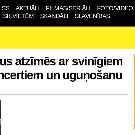
LSS
AKTUĀLI
FILMAS/SERIĀLI
FOTO/VIDEO
SIEVIETĒM
SKANDĀLI
SLAVENĪBAS
kus atzīmēs ar svinīgiem
ncertiem un uguņošanu