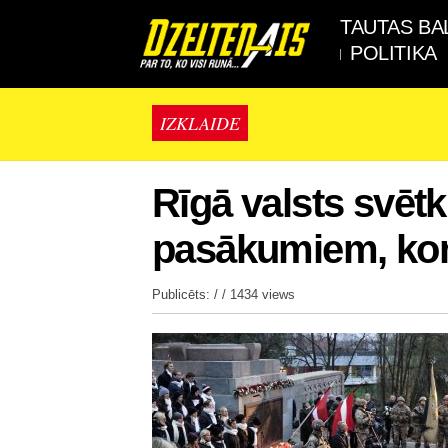
TAUTAS BA
POLITIKA
IZKLAIDE
Rīgā valsts svēt
pasākumiem, ko
Publicēts: / /
1434 views