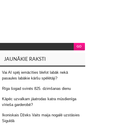
JAUNĀKIE RAKSTI
Vai AI spēj iemācīties blefot labāk nekā
pasaules labākie kāršu spēlētāji?
Rīga šogad svinēs 825. dzimšanas dienu
Kāpēc uzvalkam jāatrodas katra mūsdienīga
vīrieša garderobē?
Ikoniskais Džeks Vaits maija nogalē uzstāsies
Siguldā