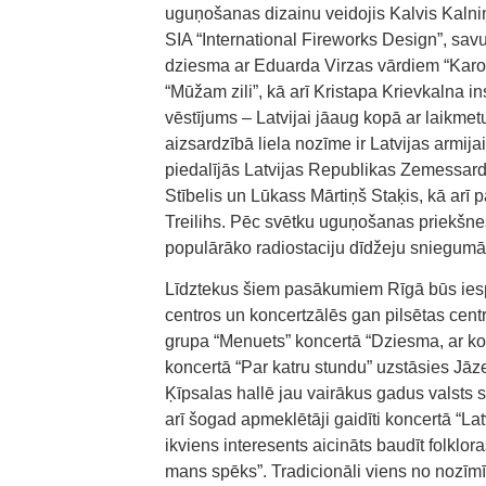
uguņošanas dizainu veidojis Kalvis Kalni
SIA “International Fireworks Design”, sa
dziesma ar Eduarda Virzas vārdiem “Karo
“Mūžam zili”, kā arī Kristapa Krievkalna
vēstījums – Latvijai jāaug kopā ar laikmetu
aizsardzībā liela nozīme ir Latvijas armi
piedalījās Latvijas Republikas Zemessardz
Stībelis un Lūkass Mārtiņš Staķis, kā arī
Treilihs. Pēc svētku uguņošanas priekšn
populārāko radiostaciju dīdžeju sniegumā
Līdztekus šiem pasākumiem Rīgā būs iesp
centros un koncertzālēs gan pilsētas cent
grupa “Menuets” koncertā “Dziesma, ar ko 
koncertā “Par katru stundu” uzstāsies Jā
Ķīpsalas hallē jau vairākus gadus valsts 
arī šogad apmeklētāji gaidīti koncertā “La
ikviens interesents aicināts baudīt folklo
mans spēks”. Tradicionāli viens no nozī