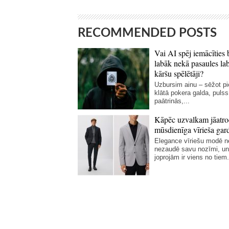
RECOMMENDED POSTS
Vai AI spēj iemācīties 
labāk nekā pasaules la
kāršu spēlētāji?
Uzbursim ainu – sēžot p
klātā pokera galda, pulss
paātrinās,...
Kāpēc uzvalkam jāatro
mūsdienīga vīrieša gar
Elegance vīriešu modē 
nezaudē savu nozīmi, un
joprojām ir viens no tiem.