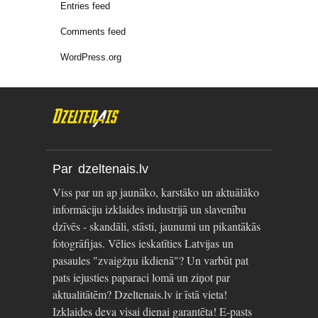
Entries feed
Comments feed
WordPress.org
Par dzeltenais.lv
Viss par un ap jaunāko, karstāko un aktuālāko
informāciju izklaides industrijā un slavenību
dzīvēs - skandāli, stāsti, jaunumi un pikantākās
fotogrāfijas. Vēlies ieskatīties Latvijas un
pasaules "zvaigžņu ikdienā"? Un varbūt pat
pats iejusties paparaci lomā un ziņot par
aktualitātēm? Dzeltenais.lv ir īstā vieta!
Izklaides deva visai dienai garantēta! E-pasts