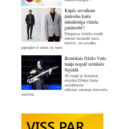
Kāpēc uzvalkam
jāatrodas katra
mūsdienīga vīrieša
garderobē?
Elegance vīriešu modē
nekad nezaudē savu
nozīmi, un uzvalks
joprojām ir viens no tiem...
Ikoniskais Džeks Vaits
maija nogalē uzstāsies
Siguldā
30.maijā ar ikoniskā
mūziķa Džeka Vaita
uzstāšanos
sāksies vasaras koncertu
sezona...