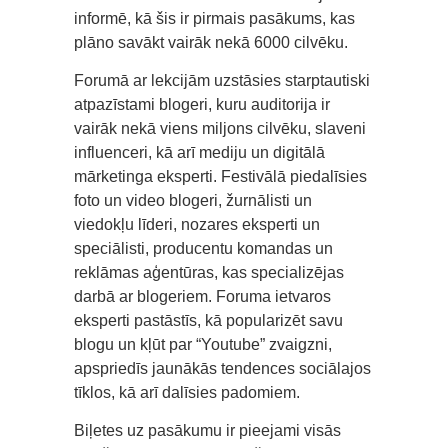
informē, kā šis ir pirmais pasākums, kas
plāno savākt vairāk nekā 6000 cilvēku.
Forumā ar lekcijām uzstāsies starptautiski
atpazīstami blogeri, kuru auditorija ir
vairāk nekā viens miljons cilvēku, slaveni
influenceri, kā arī mediju un digitālā
mārketinga eksperti. Festivālā piedalīsies
foto un video blogeri, žurnālisti un
viedokļu līderi, nozares eksperti un
speciālisti, producentu komandas un
reklāmas aģentūras, kas specializējas
darbā ar blogeriem. Foruma ietvaros
eksperti pastāstīs, kā popularizēt savu
blogu un kļūt par “Youtube” zvaigzni,
apspriedīs jaunākās tendences sociālajos
tīklos, kā arī dalīsies padomiem.
Biļetes uz pasākumu ir pieejami visās