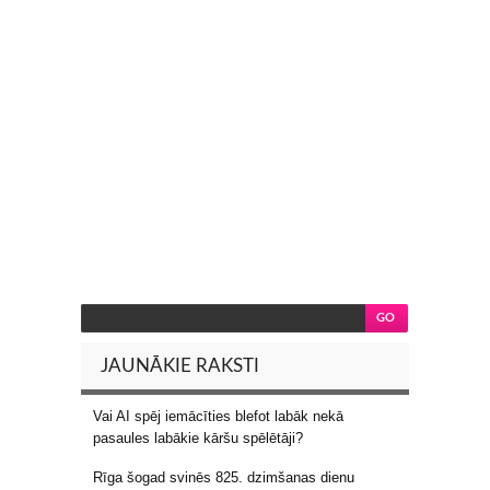
JAUNĀKIE RAKSTI
Vai AI spēj iemācīties blefot labāk nekā
pasaules labākie kāršu spēlētāji?
Rīga šogad svinēs 825. dzimšanas dienu