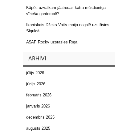
Kāpēc uzvalkam jāatrodas katra mūsdienīga
vīrieša garderobē?
Ikoniskais Džeks Vaits maija nogalē uzstāsies
Siguldā
A$AP Rocky uzstāsies Rīgā
ARHĪVI
jūlijs 2026
jūnijs 2026
februāris 2026
janvāris 2026
decembris 2025
augusts 2025