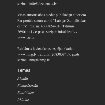
saziņai: info@dzeltenais.lv
Visas autortiesības pieder publikāciju autoriem.
Par portāla saturu atbild "Latvijas Žurnālistikas
centrs", reģ. nr. 40008244310 Tālrunis:
26901441 / e-pasts saziņai: info@lzc.lv /
www.lzc.lv
Reklāmas izvietošanas iespējas skatiet:
www.nmg.lv Tālrunis: 26838384 / e-pasts
saziņai: nmg@nmg.lv
Tēmas
Aktuāli
Filmas/Seriāli
Foto/Video
Izklaide