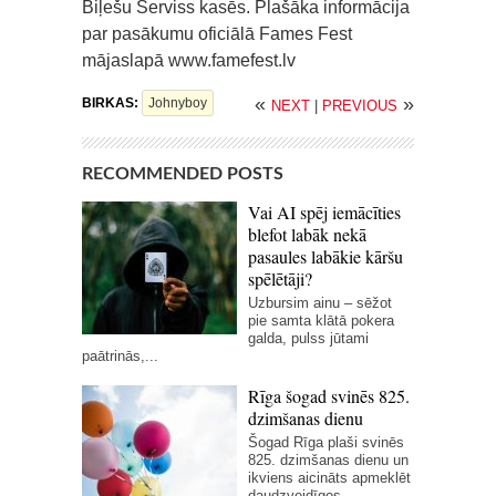
Biļešu Serviss kasēs. Plašāka informācija
par pasākumu oficiālā Fames Fest
mājaslapā www.famefest.lv
«
»
BIRKAS:
Johnyboy
NEXT
|
PREVIOUS
RECOMMENDED POSTS
Vai AI spēj iemācīties
blefot labāk nekā
pasaules labākie kāršu
spēlētāji?
Uzbursim ainu – sēžot
pie samta klātā pokera
galda, pulss jūtami
paātrinās,...
Rīga šogad svinēs 825.
dzimšanas dienu
Šogad Rīga plaši svinēs
825. dzimšanas dienu un
ikviens aicināts apmeklēt
daudzveidīgos...