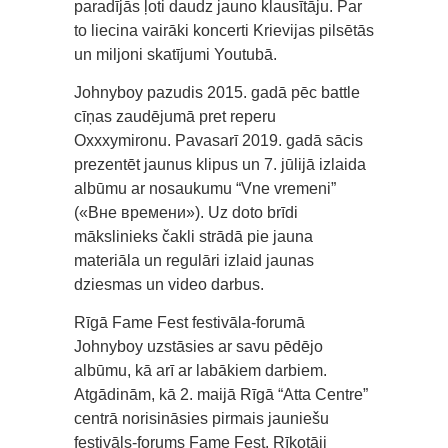
paradījās ļoti daudz jauno klausītāju. Par
to liecina vairāki koncerti Krievijas pilsētās
un miljoni skatījumi Youtubā.
Johnyboy pazudis 2015. gadā pēc battle
cīņas zaudējumā pret reperu
Oxxxymironu. Pavasarī 2019. gadā sācis
prezentēt jaunus klipus un 7. jūlijā izlaida
albūmu ar nosaukumu “Vne vremeni”
(«Вне времени»). Uz doto brīdi
mākslinieks čakli strādā pie jauna
materiāla un regulāri izlaid jaunas
dziesmas un video darbus.
Rīgā Fame Fest festivāla-forumā
Johnyboy uzstāsies ar savu pēdējo
albūmu, kā arī ar labākiem darbiem.
Atgādinām, kā 2. maijā Rīgā “Atta Centre”
centrā norisināsies pirmais jauniešu
festivāls-forums Fame Fest. Rīkotāji