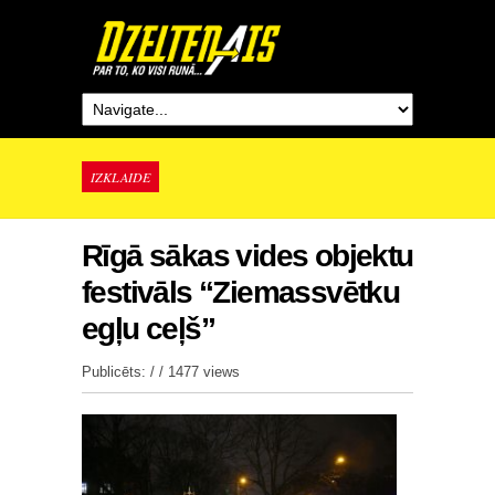
IZKLAIDE
Rīgā sākas vides objektu
festivāls “Ziemassvētku
egļu ceļš”
Publicēts: / /
1477 views