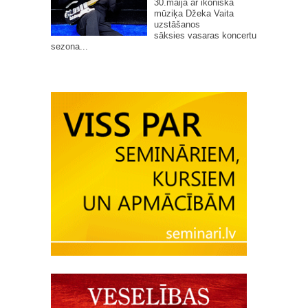
30.maijā ar ikoniskā
mūziķa Džeka Vaita
uzstāšanos
sāksies vasaras koncertu
sezona...