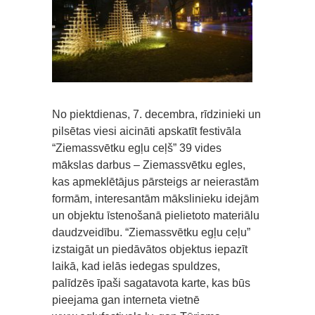
No piektdienas, 7. decembra, rīdzinieki un
pilsētas viesi aicināti apskatīt festivāla
“Ziemassvētku egļu ceļš” 39 vides
mākslas darbus – Ziemassvētku egles,
kas apmeklētājus pārsteigs ar neierastām
formām, interesantām mākslinieku idejām
un objektu īstenošanā pielietoto materiālu
daudzveidību. “Ziemassvētku egļu ceļu”
izstaigāt un piedāvātos objektus iepazīt
laikā, kad ielās iedegas spuldzes,
palīdzēs īpaši sagatavota karte, kas būs
pieejama gan interneta vietnē