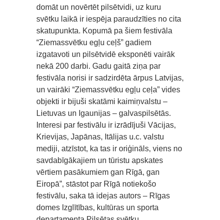
domāt un novērtēt pilsētvidi, uz kuru
svētku laikā ir iespēja paraudzīties no cita
skatupunkta. Kopumā pa šiem festivāla
“Ziemassvētku egļu ceļš” gadiem
izgatavoti un pilsētvidē eksponēti vairāk
nekā 200 darbi. Gadu gaitā ziņa par
festivāla norisi ir sadzirdēta ārpus Latvijas,
un vairāki “Ziemassvētku egļu ceļa” vides
objekti ir bijuši skatāmi kaimiņvalstu –
Lietuvas un Igaunijas – galvaspilsētās.
Interesi par festivālu ir izrādījuši Vācijas,
Krievijas, Japānas, Itālijas u.c. valstu
mediji, atzīstot, ka tas ir oriģināls, viens no
savdabīgākajiem un tūristu apskates
vērtiem pasākumiem gan Rīgā, gan
Eiropā”, stāstot par Rīgā notiekošo
festivālu, saka tā idejas autors – Rīgas
domes Izglītības, kultūras un sporta
departamenta Pilsētas svētku