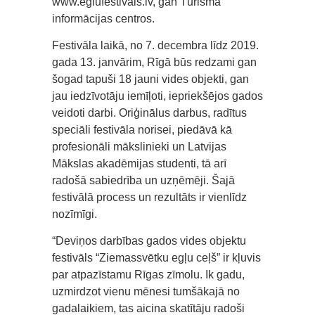
www.eglufestivals.lv, gan Tūrisma
informācijas centros.
Festivāla laikā, no 7. decembra līdz 2019.
gada 13. janvārim, Rīgā būs redzami gan
šogad tapuši 18 jauni vides objekti, gan
jau iedzīvotāju iemīļoti, iepriekšējos gados
veidoti darbi. Oriģinālus darbus, radītus
speciāli festivāla norisei, piedāvā kā
profesionāli mākslinieki un Latvijas
Mākslas akadēmijas studenti, tā arī
radošā sabiedrība un uzņēmēji. Šajā
festivālā process un rezultāts ir vienlīdz
nozīmīgi.
“Deviņos darbības gados vides objektu
festivāls “Ziemassvētku egļu ceļš” ir kļuvis
par atpazīstamu Rīgas zīmolu. Ik gadu,
uzmirdzot vienu mēnesi tumšākajā no
gadalaikiem, tas aicina skatītāju radoši