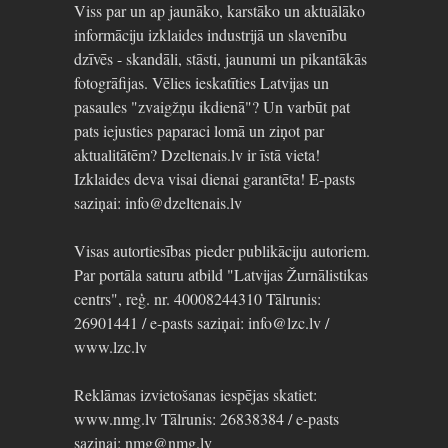
Viss par un ap jaunāko, karstāko un aktuālāko
informāciju izklaides industrijā un slavenību
dzīvēs - skandāli, stāsti, jaunumi un pikantākās
fotogrāfijas. Vēlies ieskatīties Latvijas un
pasaules "zvaigžņu ikdienā"? Un varbūt pat
pats iejusties paparaci lomā un ziņot par
aktualitātēm? Dzeltenais.lv ir īstā vieta!
Izklaides deva visai dienai garantēta! E-pasts
saziņai: info@dzeltenais.lv
Visas autortiesības pieder publikāciju autoriem.
Par portāla saturu atbild "Latvijas Žurnālistikas
centrs", reģ. nr. 40008244310 Tālrunis:
26901441 / e-pasts saziņai: info@lzc.lv /
www.lzc.lv
Reklāmas izvietošanas iespējas skatiet:
www.nmg.lv Tālrunis: 26838384 / e-pasts
saziņai: nmg@nmg.lv