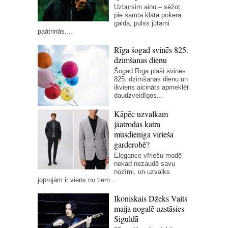
Uzbursim ainu – sēžot
pie samta klātā pokera
galda, pulss jūtami
paātrinās,...
Rīga šogad svinēs 825.
dzimšanas dienu
Šogad Rīga plaši svinēs
825. dzimšanas dienu un
ikviens aicināts apmeklēt
daudzveidīgos...
Kāpēc uzvalkam
jāatrodas katra
mūsdienīga vīrieša
garderobē?
Elegance vīriešu modē
nekad nezaudē savu
nozīmi, un uzvalks
joprojām ir viens no tiem...
Ikoniskais Džeks Vaits
maija nogalē uzstāsies
Siguldā