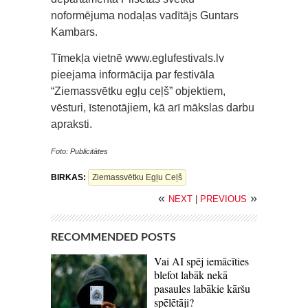
noformējuma nodaļas vadītājs Guntars
Kambars.
Tīmekļa vietnē www.eglufestivals.lv
pieejama informācija par festivāla
“Ziemassvētku egļu ceļš” objektiem,
vēsturi, īstenotājiem, kā arī mākslas darbu
apraksti.
Foto: Publicitātes
BIRKAS:
Ziemassvētku Egļu Ceļš
«
»
NEXT
|
PREVIOUS
RECOMMENDED POSTS
Vai AI spēj iemācīties
blefot labāk nekā
pasaules labākie kāršu
spēlētāji?