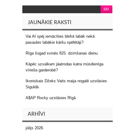
JAUNĀKIE RAKSTI
Vai AI spēj iemācīties blefot labāk nekā
pasaules labākie kāršu spēlētāji?
Rīga šogad svinēs 825. dzimšanas dienu
Kāpēc uzvalkam jāatrodas katra mūsdienīga
vīrieša garderobē?
Ikoniskais Džeks Vaits maija nogalē uzstāsies
Siguldā
A$AP Rocky uzstāsies Rīgā
ARHĪVI
jūlijs 2026