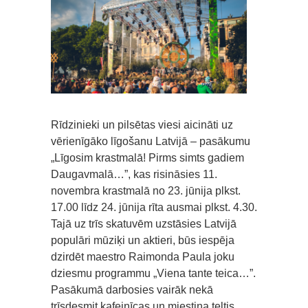
Rīdzinieki un pilsētas viesi aicināti uz
vērienīgāko līgošanu Latvijā – pasākumu
„Līgosim krastmalā! Pirms simts gadiem
Daugavmalā…”, kas risināsies 11.
novembra krastmalā no 23. jūnija plkst.
17.00 līdz 24. jūnija rīta ausmai plkst. 4.30.
Tajā uz trīs skatuvēm uzstāsies Latvijā
populāri mūziķi un aktieri, būs iespēja
dzirdēt maestro Raimonda Paula joku
dziesmu programmu „Viena tante teica…”.
Pasākumā darbosies vairāk nekā
trīsdesmit kafejnīcas un miestiņa teltis.