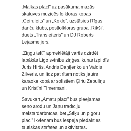
„Malkas placī” uz pasākuma mazās
skatuves muzicēs folkloras kopas
„Ceiruleits” un „Kokle”, uzstāsies Rīgas
danču klubs, postfolkloras grupa „Rikši”,
duets „Transleiteris” un DJ Roberts
Lejasmeijers.
„Ziņģu teltī” apmeklētāji varēs dzirdēt
labākās Līgo svinību ziņģes, kuras izpildīs
Juris Hiršs, Andris Daņiļenko un Valdis
Zilveris, un līdz pat rītam notiks jautrs
karaoke kopā ar solistiem Ģirtu Zebuliņu
un Kristīni Timermani.
Savukārt „Amatu placī” būs pieejamas
seno arodu un Jāņu tradīciju
meistardarbnīcas, bet „Stiķu un pigoru
placī” ikvienam būs iespēja piedalīties
tautiskās stafetēs un aktivitātēs.