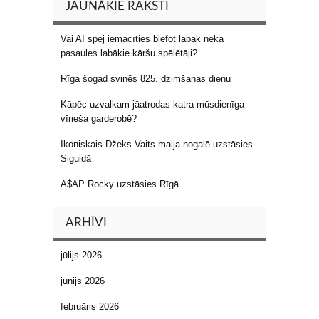
JAUNĀKIE RAKSTI
Vai AI spēj iemācīties blefot labāk nekā
pasaules labākie kāršu spēlētāji?
Rīga šogad svinēs 825. dzimšanas dienu
Kāpēc uzvalkam jāatrodas katra mūsdienīga
vīrieša garderobē?
Ikoniskais Džeks Vaits maija nogalē uzstāsies
Siguldā
A$AP Rocky uzstāsies Rīgā
ARHĪVI
jūlijs 2026
jūnijs 2026
februāris 2026