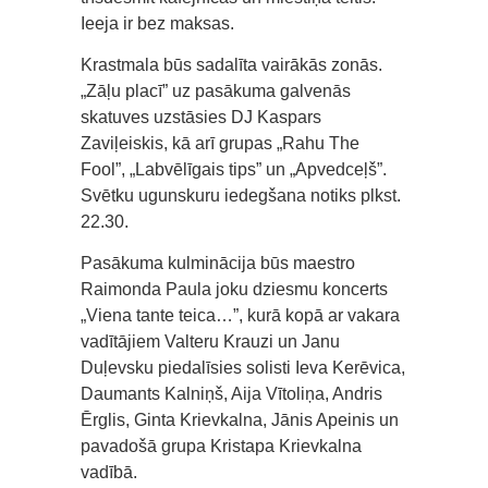
Ieeja ir bez maksas.
Krastmala būs sadalīta vairākās zonās.
„Zāļu placī” uz pasākuma galvenās
skatuves uzstāsies DJ Kaspars
Zaviļeiskis, kā arī grupas „Rahu The
Fool”, „Labvēlīgais tips” un „Apvedceļš”.
Svētku ugunskuru iedegšana notiks plkst.
22.30.
Pasākuma kulminācija būs maestro
Raimonda Paula joku dziesmu koncerts
„Viena tante teica…”, kurā kopā ar vakara
vadītājiem Valteru Krauzi un Janu
Duļevsku piedalīsies solisti Ieva Kerēvica,
Daumants Kalniņš, Aija Vītoliņa, Andris
Ērglis, Ginta Krievkalna, Jānis Apeinis un
pavadošā grupa Kristapa Krievkalna
vadībā.