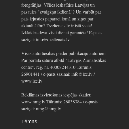
fotogrāfijas. Vēlies ieskatīties Latvijas un
pasaules "zvaigžņu ikdienā"? Un varbūt pat
pats iejusties paparaci lomā un ziņot par
aktualitātēm? Dzeltenais.lv ir īstā vieta!
Izklaides deva visai dienai garantēta! E-pasts
saziņai: info@dzeltenais.lv
Visas autortiesības pieder publikāciju autoriem.
Par portāla saturu atbild "Latvijas Žurnālistikas
centrs", reģ. nr. 40008244310 Tālrunis:
26901441 / e-pasts saziņai: info@lzc.lv /
www.lzc.lv
Reklāmas izvietošanas iespējas skatiet:
www.nmg.lv Tālrunis: 26838384 / e-pasts
saziņai: nmg@nmg.lv
Tēmas