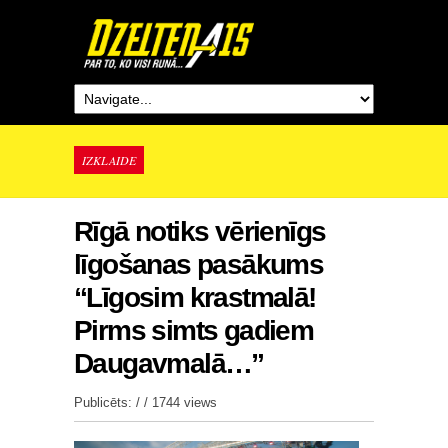
IZKLAIDE
Rīgā notiks vērienīgs
līgošanas pasākums
“Līgosim krastmalā!
Pirms simts gadiem
Daugavmalā…”
Publicēts: / /
1744 views