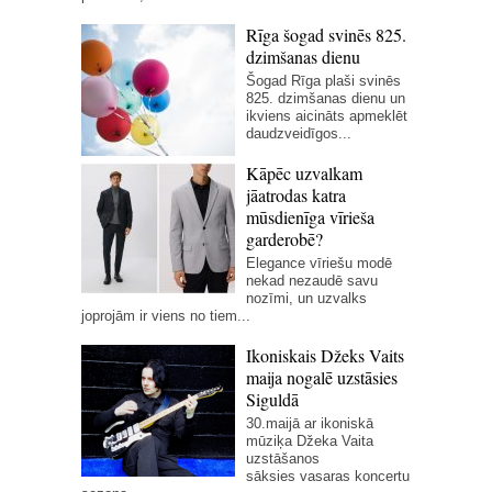
Rīga šogad svinēs 825.
dzimšanas dienu
Šogad Rīga plaši svinēs
825. dzimšanas dienu un
ikviens aicināts apmeklēt
daudzveidīgos...
Kāpēc uzvalkam
jāatrodas katra
mūsdienīga vīrieša
garderobē?
Elegance vīriešu modē
nekad nezaudē savu
nozīmi, un uzvalks
joprojām ir viens no tiem...
Ikoniskais Džeks Vaits
maija nogalē uzstāsies
Siguldā
30.maijā ar ikoniskā
mūziķa Džeka Vaita
uzstāšanos
sāksies vasaras koncertu