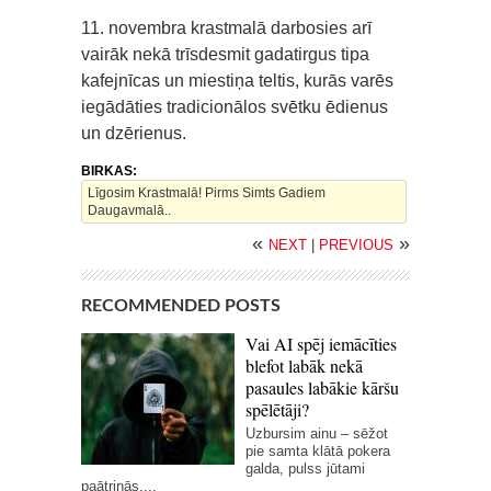
11. novembra krastmalā darbosies arī
vairāk nekā trīsdesmit gadatirgus tipa
kafejnīcas un miestiņa teltis, kurās varēs
iegādāties tradicionālos svētku ēdienus
un dzērienus.
BIRKAS:
Līgosim Krastmalā! Pirms Simts Gadiem
Daugavmalā..
«
»
NEXT
|
PREVIOUS
RECOMMENDED POSTS
Vai AI spēj iemācīties
blefot labāk nekā
pasaules labākie kāršu
spēlētāji?
Uzbursim ainu – sēžot
pie samta klātā pokera
galda, pulss jūtami
paātrinās,...