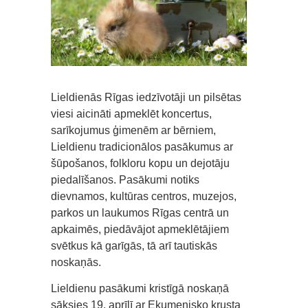
Lieldienās Rīgas iedzīvotāji un pilsētas
viesi aicināti apmeklēt koncertus,
sarīkojumus ģimenēm ar bērniem,
Lieldienu tradicionālos pasākumus ar
šūpošanos, folkloru kopu un dejotāju
piedalīšanos. Pasākumi notiks
dievnamos, kultūras centros, muzejos,
parkos un laukumos Rīgas centrā un
apkaimēs, piedāvājot apmeklētājiem
svētkus kā garīgās, tā arī tautiskās
noskaņās.
Lieldienu pasākumi kristīgā noskaņā
sāksies 19. aprīlī ar Ekumenisko krusta