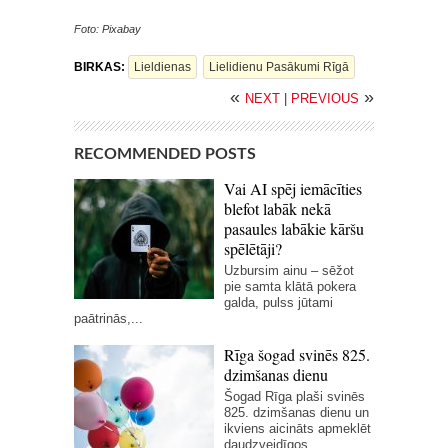
Foto: Pixabay
BIRKAS:
Lieldienas
Lielidienu Pasākumi Rīgā
«
»
NEXT
|
PREVIOUS
RECOMMENDED POSTS
Vai AI spēj iemācīties
blefot labāk nekā
pasaules labākie kāršu
spēlētāji?
Uzbursim ainu – sēžot
pie samta klātā pokera
galda, pulss jūtami
paātrinās,...
Rīga šogad svinēs 825.
dzimšanas dienu
Šogad Rīga plaši svinēs
825. dzimšanas dienu un
ikviens aicināts apmeklēt
daudzveidīgos...