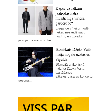
Kāpēc uzvalkam
jāatrodas katra
mūsdienīga vīrieša
garderobē?
Elegance vīriešu modē
nekad nezaudē savu
nozīmi, un uzvalks
joprojām ir viens no tiem...
Ikoniskais Džeks Vaits
maija nogalē uzstāsies
Siguldā
30.maijā ar ikoniskā
mūziķa Džeka Vaita
uzstāšanos
sāksies vasaras koncertu
sezona...