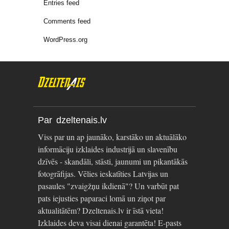
Entries feed
Comments feed
WordPress.org
Par dzeltenais.lv
Viss par un ap jaunāko, karstāko un aktuālāko
informāciju izklaides industrijā un slavenību
dzīvēs - skandāli, stāsti, jaunumi un pikantākās
fotogrāfijas. Vēlies ieskatīties Latvijas un
pasaules "zvaigžņu ikdienā"? Un varbūt pat
pats iejusties paparaci lomā un ziņot par
aktualitātēm? Dzeltenais.lv ir īstā vieta!
Izklaides deva visai dienai garantēta! E-pasts