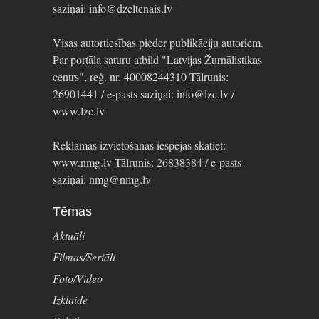
saziņai: info@dzeltenais.lv
Visas autortiesības pieder publikāciju autoriem.
Par portāla saturu atbild "Latvijas Žurnālistikas
centrs", reģ. nr. 40008244310 Tālrunis:
26901441 / e-pasts saziņai: info@lzc.lv /
www.lzc.lv
Reklāmas izvietošanas iespējas skatiet:
www.nmg.lv Tālrunis: 26838384 / e-pasts
saziņai: nmg@nmg.lv
Tēmas
Aktuāli
Filmas/Seriāli
Foto/Video
Izklaide