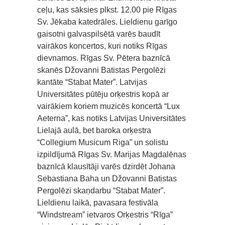
ceļu, kas sāksies plkst. 12.00 pie Rīgas
Sv. Jēkaba katedrāles. Lieldienu garīgo
gaisotni galvaspilsētā varēs baudīt
vairākos koncertos, kuri notiks Rīgas
dievnamos. Rīgas Sv. Pētera baznīcā
skanēs Džovanni Batistas Pergolēzi
kantāte “Stabat Mater”. Latvijas
Universitātes pūtēju orķestris kopā ar
vairākiem koriem muzicēs koncertā “Lux
Aeterna”, kas notiks Latvijas Universitātes
Lielajā aulā, bet baroka orķestra
“Collegium Musicum Riga” un solistu
izpildījumā Rīgas Sv. Marijas Magdalēnas
baznīcā klausītāji varēs dzirdēt Johana
Sebastiana Baha un Džovanni Batistas
Pergolēzi skaņdarbu “Stabat Mater”.
Lieldienu laikā, pavasara festivāla
“Windstream” ietvaros Orķestris “Rīga”