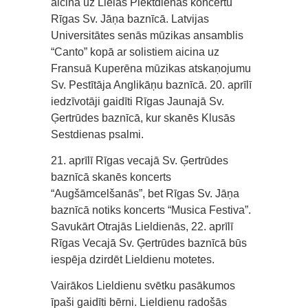
aicina uz Lielās Piektdienas koncertu
Rīgas Sv. Jāņa baznīcā. Latvijas
Universitātes senās mūzikas ansamblis
“Canto” kopā ar solistiem aicina uz
Fransuā Kuperēna mūzikas atskaņojumu
Sv. Pestītāja Anglikāņu baznīcā. 20. aprīlī
iedzīvotāji gaidīti Rīgas Jaunajā Sv.
Ģertrūdes baznīcā, kur skanēs Klusās
Sestdienas psalmi.
21. aprīlī Rīgas vecajā Sv. Ģertrūdes
baznīcā skanēs koncerts
“Augšāmcelšanās”, bet Rīgas Sv. Jāņa
baznīcā notiks koncerts “Musica Festiva”.
Savukārt Otrajās Lieldienās, 22. aprīlī
Rīgas Vecajā Sv. Ģertrūdes baznīcā būs
iespēja dzirdēt Lieldienu motetes.
Vairākos Lieldienu svētku pasākumos
īpaši gaidīti bērni. Lieldienu radošās