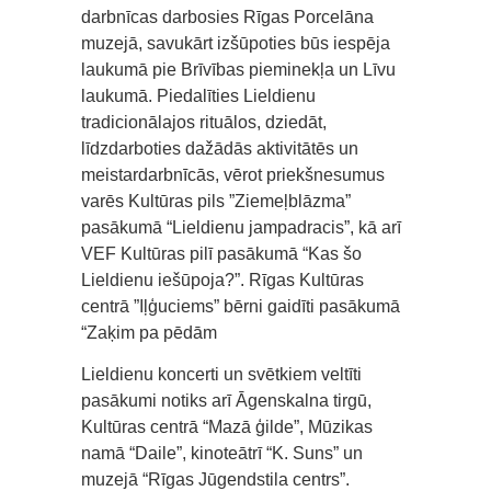
darbnīcas darbosies Rīgas Porcelāna
muzejā, savukārt izšūpoties būs iespēja
laukumā pie Brīvības pieminekļa un Līvu
laukumā. Piedalīties Lieldienu
tradicionālajos rituālos, dziedāt,
līdzdarboties dažādās aktivitātēs un
meistardarbnīcās, vērot priekšnesumus
varēs Kultūras pils ”Ziemeļblāzma”
pasākumā “Lieldienu jampadracis”, kā arī
VEF Kultūras pilī pasākumā “Kas šo
Lieldienu iešūpoja?”. Rīgas Kultūras
centrā ”Iļģuciems” bērni gaidīti pasākumā
“Zaķim pa pēdām
Lieldienu koncerti un svētkiem veltīti
pasākumi notiks arī Āgenskalna tirgū,
Kultūras centrā “Mazā ģilde”, Mūzikas
namā “Daile”, kinoteātrī “K. Suns” un
muzejā “Rīgas Jūgendstila centrs”.