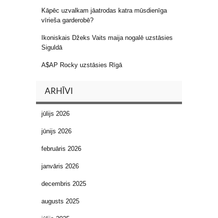
Kāpēc uzvalkam jāatrodas katra mūsdienīga
vīrieša garderobē?
Ikoniskais Džeks Vaits maija nogalē uzstāsies
Siguldā
A$AP Rocky uzstāsies Rīgā
ARHĪVI
jūlijs 2026
jūnijs 2026
februāris 2026
janvāris 2026
decembris 2025
augusts 2025