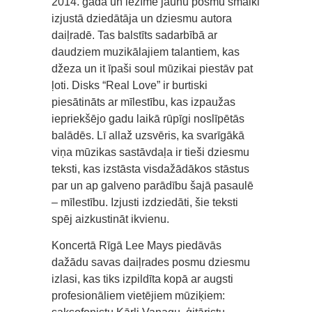
2014. gadā un iezīmē jaunu posmu smalki
izjustā dziedātāja un dziesmu autora
daiļradē. Tas balstīts sadarbībā ar
daudziem muzikālajiem talantiem, kas
džeza un it īpaši soul mūzikai piestāv pat
ļoti. Disks “Real Love” ir burtiski
piesātināts ar mīlestību, kas izpaužas
iepriekšējo gadu laikā rūpīgi noslīpētās
balādēs. Lī allaž uzsvēris, ka svarīgākā
viņa mūzikas sastāvdaļa ir tieši dziesmu
teksti, kas izstāsta visdažādākos stāstus
par un ap galveno parādību šajā pasaulē
– mīlestību. Izjusti izdziedāti, šie teksti
spēj aizkustināt ikvienu.
Koncertā Rīgā Lee Mays piedāvās
dažādu savas daiļrades posmu dziesmu
izlasi, kas tiks izpildīta kopā ar augsti
profesionāliem vietējiem mūziķiem: