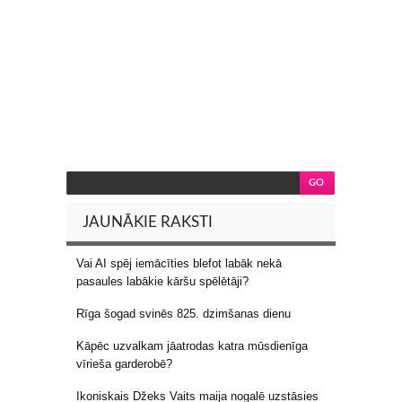
JAUNĀKIE RAKSTI
Vai AI spēj iemācīties blefot labāk nekā
pasaules labākie kāršu spēlētāji?
Rīga šogad svinēs 825. dzimšanas dienu
Kāpēc uzvalkam jāatrodas katra mūsdienīga
vīrieša garderobē?
Ikoniskais Džeks Vaits maija nogalē uzstāsies