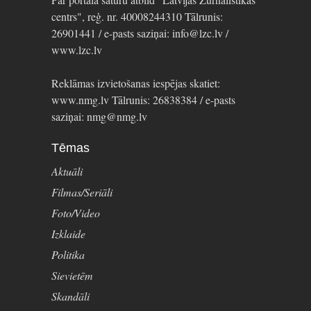
centrs", reģ. nr. 40008244310 Tālrunis:
26901441 / e-pasts saziņai: info@lzc.lv /
www.lzc.lv
Reklāmas izvietošanas iespējas skatiet:
www.nmg.lv Tālrunis: 26838384 / e-pasts
saziņai: nmg@nmg.lv
Tēmas
Aktuāli
Filmas/Seriāli
Foto/Video
Izklaide
Politika
Sievietēm
Skandāli