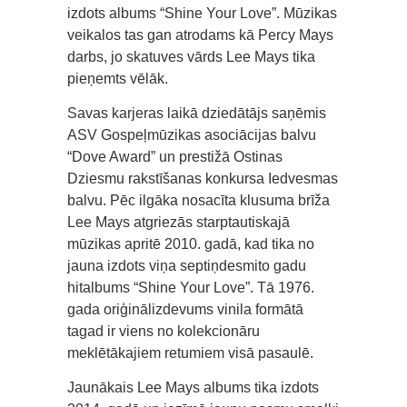
izdots albums “Shine Your Love”. Mūzikas
veikalos tas gan atrodams kā Percy Mays
darbs, jo skatuves vārds Lee Mays tika
pieņemts vēlāk.
Savas karjeras laikā dziedātājs saņēmis
ASV Gospeļmūzikas asociācijas balvu
“Dove Award” un prestižā Ostinas
Dziesmu rakstīšanas konkursa Iedvesmas
balvu. Pēc ilgāka nosacīta klusuma brīža
Lee Mays atgriezās starptautiskajā
mūzikas apritē 2010. gadā, kad tika no
jauna izdots viņa septiņdesmito gadu
hitalbums “Shine Your Love”. Tā 1976.
gada oriģinālizdevums vinila formātā
tagad ir viens no kolekcionāru
meklētākajiem retumiem visā pasaulē.
Jaunākais Lee Mays albums tika izdots