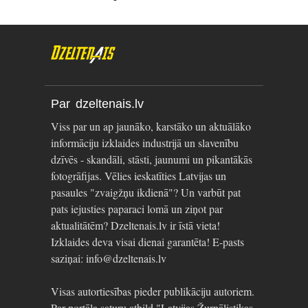
Par dzeltenais.lv
Viss par un ap jaunāko, karstāko un aktuālāko
informāciju izklaides industrijā un slavenību
dzīvēs - skandāli, stāsti, jaunumi un pikantākās
fotogrāfijas. Vēlies ieskatīties Latvijas un
pasaules "zvaigžņu ikdienā"? Un varbūt pat
pats iejusties paparaci lomā un ziņot par
aktualitātēm? Dzeltenais.lv ir īstā vieta!
Izklaides deva visai dienai garantēta! E-pasts
saziņai: info@dzeltenais.lv
Visas autortiesības pieder publikāciju autoriem.
Par portāla saturu atbild "Latvijas Žurnālistikas