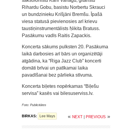
saksofonistu Kārli Vanagu, ģitāristu
Rihardu Gobu, basistu Norbertu Skrauci
un bundzinieku Krišjāni Bremšu. Īpašā
viesa statusā pievienosies arī krievu
taustiņinstrumentālists Ņikita Bratuss.
Pasākumu vadīs Raitis Zapackis.
Koncerta sākums pulksten 20. Pasākuma
laikā darbosies arī bārs un organizētāji
atgādina, ka “Riga Jazz Club” koncerti
domāti brīvai un patīkamai laika
pavadīšanai bez pārlieka stīvuma.
Koncerta biļetes nopērkamas “Biļešu
servisa” kasēs vai bilesuserviss.lv.
Foto: Publicitātes
«
»
BIRKAS:
Lee Mays
NEXT
|
PREVIOUS