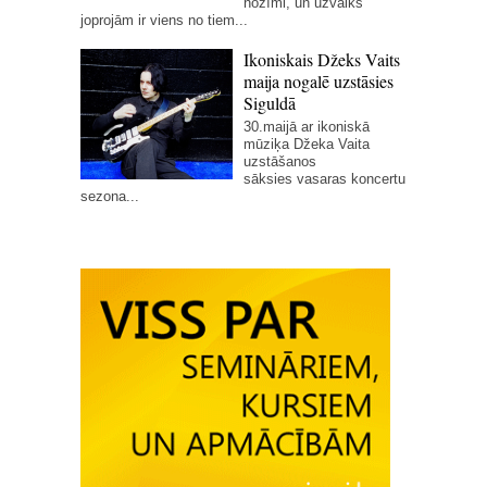
nozīmi, un uzvalks
joprojām ir viens no tiem...
Ikoniskais Džeks Vaits
maija nogalē uzstāsies
Siguldā
30.maijā ar ikoniskā
mūziķa Džeka Vaita
uzstāšanos
sāksies vasaras koncertu
sezona...