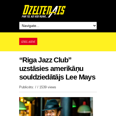
IZKLAIDE
“Riga Jazz Club”
uzstāsies amerikāņu
souldziedātājs Lee Mays
Publicēts: / /
1539 views