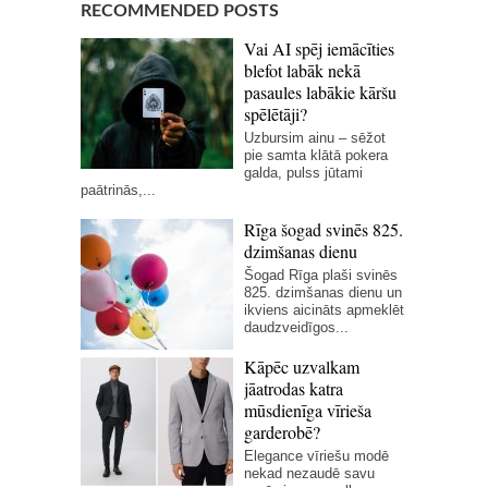
RECOMMENDED POSTS
Vai AI spēj iemācīties
blefot labāk nekā
pasaules labākie kāršu
spēlētāji?
Uzbursim ainu – sēžot
pie samta klātā pokera
galda, pulss jūtami
paātrinās,...
Rīga šogad svinēs 825.
dzimšanas dienu
Šogad Rīga plaši svinēs
825. dzimšanas dienu un
ikviens aicināts apmeklēt
daudzveidīgos...
Kāpēc uzvalkam
jāatrodas katra
mūsdienīga vīrieša
garderobē?
Elegance vīriešu modē
nekad nezaudē savu