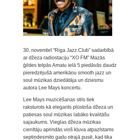
30. novembrī “Riga Jazz Club” sadarbībā
ar džeza radiostaciju “XO FM” Mazās
ģildes telpās Amatu ielā 5 piedāvās daudz
pieredzējušā amerikāņu smooth jazz un
soul mūzikas dziedātāja un dziesmu
autora Lee Mays koncertu.
Lee Mays muzicēšanas stils tiek
raksturots kā elegants plūstoša džeza un
patiesas soul mūzikas labāko kvalitāšu
sajaukums. Vieglas džeza mūzikas
cienītāju aprindās viņš kļuva atpazīstams
septiņdesmito gadu otrajā pusē, kad tika