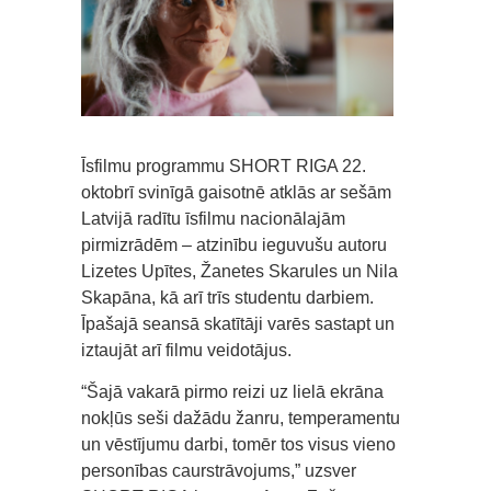
Īsfilmu programmu SHORT RIGA 22.
oktobrī svinīgā gaisotnē atklās ar sešām
Latvijā radītu īsfilmu nacionālajām
pirmizrādēm – atzinību ieguvušu autoru
Lizetes Upītes, Žanetes Skarules un Nila
Skapāna, kā arī trīs studentu darbiem.
Īpašajā seansā skatītāji varēs sastapt un
iztaujāt arī filmu veidotājus.
“Šajā vakarā pirmo reizi uz lielā ekrāna
nokļūs seši dažādu žanru, temperamentu
un vēstījumu darbi, tomēr tos visus vieno
personības caurstrāvojums,” uzsver