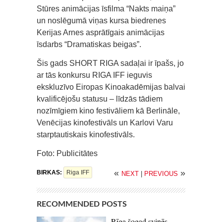
Stūres animācijas īsfilma “Nakts maiņa”
un noslēgumā viņas kursa biedrenes
Kerijas Arnes asprātīgais animācijas
īsdarbs “Dramatiskas beigas”.
Šis gads SHORT RIGA sadaļai ir īpašs, jo
ar tās konkursu RIGA IFF ieguvis
ekskluzīvo Eiropas Kinoakadēmijas balvai
kvalificējošu statusu – līdzās tādiem
nozīmīgiem kino festivāliem kā Berlināle,
Venēcijas kinofestivāls un Karlovi Varu
starptautiskais kinofestivāls.
Foto: Publicitātes
«
»
BIRKAS:
Riga IFF
NEXT
|
PREVIOUS
RECOMMENDED POSTS
Rīga šogad svinēs