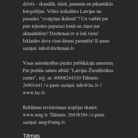
dzīvēs - skandāli, stāsti, jaunumi un pikantākās
fotogrāfijas. Vēlies ieskatīties Latvijas un
pasaules "zvaigžņu ikdienā"? Un varbūt pat
pats iejusties paparaci lomā un ziņot par
aktualitātēm? Dzeltenais.lv ir īstā vieta!
Izklaides deva visai dienai garantēta! E-pasts
saziņai: info@dzeltenais.lv
Visas autortiesības pieder publikāciju autoriem.
Par portāla saturu atbild "Latvijas Žurnālistikas
centrs", reģ. nr. 40008244310 Tālrunis:
26901441 / e-pasts saziņai: info@lzc.lv /
www.lzc.lv
Reklāmas izvietošanas iespējas skatiet:
www.nmg.lv Tālrunis: 26838384 / e-pasts
saziņai: nmg@nmg.lv
Tēmas