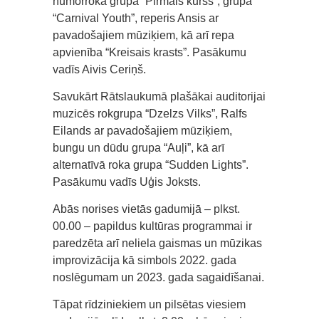
humorroka grupa “Pirmais kurss”, grupa
“Carnival Youth”, reperis Ansis ar
pavadošajiem mūziķiem, kā arī repa
apvienība “Kreisais krasts”. Pasākumu
vadīs Aivis Ceriņš.
Savukārt Rātslaukumā plašākai auditorijai
muzicēs rokgrupa “Dzelzs Vilks”, Ralfs
Eilands ar pavadošajiem mūziķiem,
bungu un dūdu grupa “Auļi”, kā arī
alternatīvā roka grupa “Sudden Lights”.
Pasākumu vadīs Uģis Joksts.
Abās norises vietās gadumijā – plkst.
00.00 – papildus kultūras programmai ir
paredzēta arī neliela gaismas un mūzikas
improvizācija kā simbols 2022. gada
noslēgumam un 2023. gada sagaidīšanai.
Tāpat rīdziniekiem un pilsētas viesiem