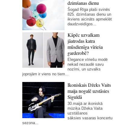
dzimšanas dienu
Šogad Rīga plaši svinēs
825. dzimšanas dienu un
ikviens aicināts apmeklēt
daudzveidīgos...
Kāpēc uzvalkam
jāatrodas katra
mūsdienīga vīrieša
garderobē?
Elegance vīriešu modē
nekad nezaudē savu
nozīmi, un uzvalks
joprojām ir viens no tiem...
Ikoniskais Džeks Vaits
maija nogalē uzstāsies
Siguldā
30.maijā ar ikoniskā
mūziķa Džeka Vaita
uzstāšanos
sāksies vasaras koncertu
sezona...