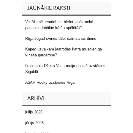
JAUNĀKIE RAKSTI
Vai AI spēj iemācīties blefot labāk nekā
pasaules labākie kāršu spēlētāji?
Rīga šogad svinēs 825. dzimšanas dienu
Kāpēc uzvalkam jāatrodas katra mūsdienīga
vīrieša garderobē?
Ikoniskais Džeks Vaits maija nogalē uzstāsies
Siguldā
A$AP Rocky uzstāsies Rīgā
ARHĪVI
jūlijs 2026
jūnijs 2026