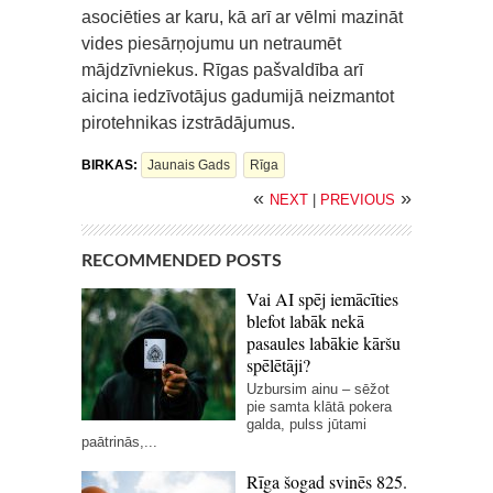
asociēties ar karu, kā arī ar vēlmi mazināt
vides piesārņojumu un netraumēt
mājdzīvniekus. Rīgas pašvaldība arī
aicina iedzīvotājus gadumijā neizmantot
pirotehnikas izstrādājumus.
BIRKAS:
Jaunais Gads
Rīga
«
»
NEXT
|
PREVIOUS
RECOMMENDED POSTS
Vai AI spēj iemācīties
blefot labāk nekā
pasaules labākie kāršu
spēlētāji?
Uzbursim ainu – sēžot
pie samta klātā pokera
galda, pulss jūtami
paātrinās,...
Rīga šogad svinēs 825.