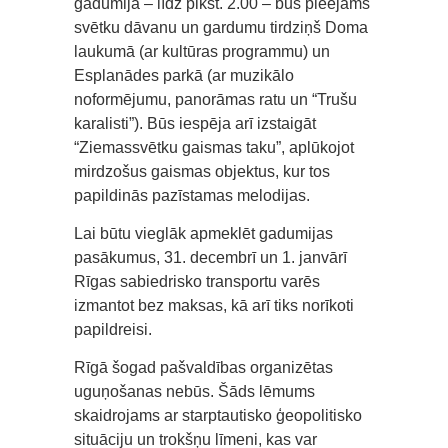
gadumijā – līdz plkst. 2.00 – būs pieejams
svētku dāvanu un gardumu tirdziņš Doma
laukumā (ar kultūras programmu) un
Esplanādes parkā (ar muzikālo
noformējumu, panorāmas ratu un “Trušu
karalisti”). Būs iespēja arī izstaigāt
“Ziemassvētku gaismas taku”, aplūkojot
mirdzošus gaismas objektus, kur tos
papildinās pazīstamas melodijas.
Lai būtu vieglāk apmeklēt gadumijas
pasākumus, 31. decembrī un 1. janvārī
Rīgas sabiedrisko transportu varēs
izmantot bez maksas, kā arī tiks norīkoti
papildreisi.
Rīgā šogad pašvaldības organizētas
uguņošanas nebūs. Šāds lēmums
skaidrojams ar starptautisko ģeopolitisko
situāciju un trokšņu līmeni, kas var