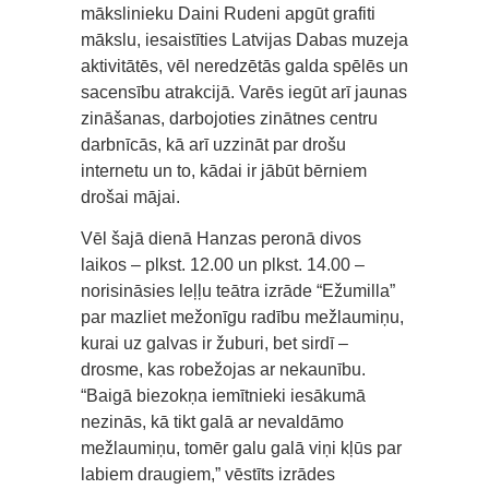
mākslinieku Daini Rudeni apgūt grafiti
mākslu, iesaistīties Latvijas Dabas muzeja
aktivitātēs, vēl neredzētās galda spēlēs un
sacensību atrakcijā. Varēs iegūt arī jaunas
zināšanas, darbojoties zinātnes centru
darbnīcās, kā arī uzzināt par drošu
internetu un to, kādai ir jābūt bērniem
drošai mājai.
Vēl šajā dienā Hanzas peronā divos
laikos – plkst. 12.00 un plkst. 14.00 –
norisināsies leļļu teātra izrāde “Ežumilla”
par mazliet mežonīgu radību mežlaumiņu,
kurai uz galvas ir žuburi, bet sirdī –
drosme, kas robežojas ar nekaunību.
“Baigā biezokņa iemītnieki iesākumā
nezinās, kā tikt galā ar nevaldāmo
mežlaumiņu, tomēr galu galā viņi kļūs par
labiem draugiem,” vēstīts izrādes