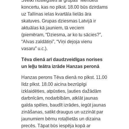
Svētki noslēgsies ar grupas “Menuets”
koncertu, kas no plkst. 18.00 būs dzirdams
uz Tallinas ielas kvartāla lielās āra
skatuves. Grupas dziesmas Latvijā ir
aktuālas kā jauniem, tā veciem
(piemēram, “Dziesma, ar ko tu sācies?”,
“Alvas zaldātiņi”, “Viņi dejoja vienu
vasaru” u.c.).
Tēva dienā arī daudzveidīgas norises
un leļļu teātra izrāde Hanzas peronā
Hanzas perons Tēva dienā no plkst. 11.00
līdz plkst. 18.00 aicina bezrūpīgi
izklaidēties, atpūsties, ļauties dažādām
darbnīcām, nodarbībām, atklāt jaunas
galda spēles, baudīt izrādes, iegūt jaunas
zināšanas, satikt draugus un uzzināt par
jaunumiem bērnu rotaļlietās un dizaina
precēs. Tāpat būs iespēja kopā ar