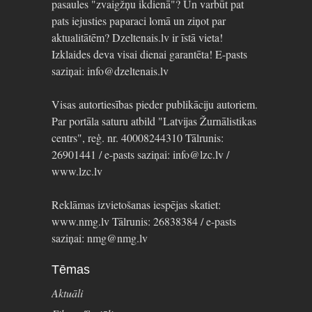
pasaules "zvaigžņu ikdienā"? Un varbūt pat
pats iejusties paparaci lomā un ziņot par
aktualitātēm? Dzeltenais.lv ir īstā vieta!
Izklaides deva visai dienai garantēta! E-pasts
saziņai: info@dzeltenais.lv
Visas autortiesības pieder publikāciju autoriem.
Par portāla saturu atbild "Latvijas Žurnālistikas
centrs", reģ. nr. 40008244310 Tālrunis:
26901441 / e-pasts saziņai: info@lzc.lv /
www.lzc.lv
Reklāmas izvietošanas iespējas skatiet:
www.nmg.lv Tālrunis: 26838384 / e-pasts
saziņai: nmg@nmg.lv
Tēmas
Aktuāli