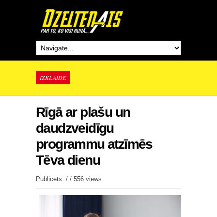
IZKLAIDE
Rīgā ar plašu un
daudzveidīgu
programmu atzīmēs
Tēva dienu
Publicēts: / /
556 views