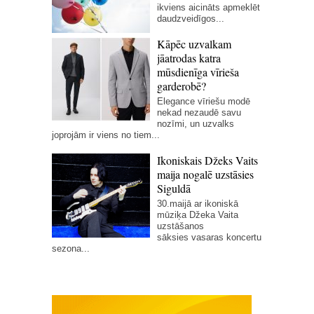
ikviens aicināts apmeklēt
daudzveidīgos...
Kāpēc uzvalkam
jāatrodas katra
mūsdienīga vīrieša
garderobē?
Elegance vīriešu modē
nekad nezaudē savu
nozīmi, un uzvalks
joprojām ir viens no tiem...
Ikoniskais Džeks Vaits
maija nogalē uzstāsies
Siguldā
30.maijā ar ikoniskā
mūziķa Džeka Vaita
uzstāšanos
sāksies vasaras koncertu
sezona...