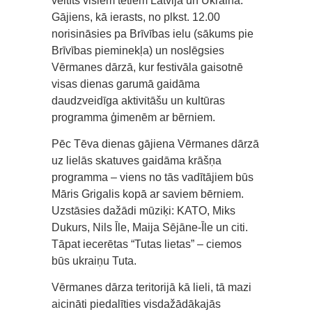
veltīts visiem tētiem Latvijā un Ukrainā.
Gājiens, kā ierasts, no plkst. 12.00
norisināsies pa Brīvības ielu (sākums pie
Brīvības pieminekļa) un noslēgsies
Vērmanes dārzā, kur festivāla gaisotnē
visas dienas garumā gaidāma
daudzveidīga aktivitāšu un kultūras
programma ģimenēm ar bērniem.
Pēc Tēva dienas gājiena Vērmanes dārzā
uz lielās skatuves gaidāma krāšņa
programma – viens no tās vadītājiem būs
Māris Grigalis kopā ar saviem bērniem.
Uzstāsies dažādi mūziķi: KATO, Miks
Dukurs, Nils Īle, Maija Sējāne-Īle un citi.
Tāpat iecerētas “Tutas lietas” – ciemos
būs ukraiņu Tuta.
Vērmanes dārza teritorijā kā lieli, tā mazi
aicināti piedalīties visdažādākajās