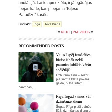
anotācijā. Lai to apmeklētu, ir jāiegādājas
ieejas karte, kas pieejama “Biļešu
Paradīze” kasēs.
BIRKAS:
Rīga
Tēva Diena
«
»
NEXT
|
PREVIOUS
RECOMMENDED POSTS
Vai AI spēj iemācīties
blefot labāk nekā
pasaules labākie kāršu
spēlētāji?
Uzbursim ainu – sēžot
pie samta klātā pokera
galda, pulss jūtami
paātrinās,...
Rīga šogad svinēs 825.
dzimšanas dienu
Šogad Rīga plaši svinēs
825. dzimšanas dienu un