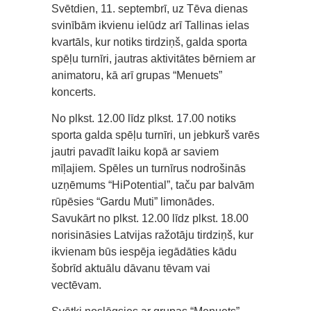
Svētdien, 11. septembrī, uz Tēva dienas
svinībām ikvienu ielūdz arī Tallinas ielas
kvartāls, kur notiks tirdziņš, galda sporta
spēļu turnīri, jautras aktivitātes bērniem ar
animatoru, kā arī grupas “Menuets”
koncerts.
No plkst. 12.00 līdz plkst. 17.00 notiks
sporta galda spēļu turnīri, un jebkurš varēs
jautri pavadīt laiku kopā ar saviem
mīļajiem. Spēles un turnīrus nodrošinās
uzņēmums “HiPotential”, taču par balvām
rūpēsies “Gardu Muti” limonādes.
Savukārt no plkst. 12.00 līdz plkst. 18.00
norisināsies Latvijas ražotāju tirdziņš, kur
ikvienam būs iespēja iegādāties kādu
šobrīd aktuālu dāvanu tēvam vai
vectēvam.