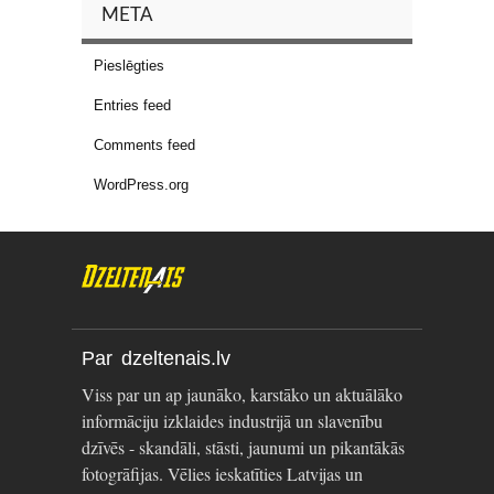
META
Pieslēgties
Entries feed
Comments feed
WordPress.org
Par dzeltenais.lv
Viss par un ap jaunāko, karstāko un aktuālāko
informāciju izklaides industrijā un slavenību
dzīvēs - skandāli, stāsti, jaunumi un pikantākās
fotogrāfijas. Vēlies ieskatīties Latvijas un