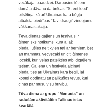
vecākajai paaudzei. Darbosies tētiem
domātu dāvanu darbnīcas, “Street food”
pilsētiņa, kā arī Ukrainas kara bēgļu
atbalsta biedrības “Tavi draugi” ziedojumu
vākšanas akcija.
Tēva dienas gājiens un festivāls ir
ģimenisks notikums, kurā allaž
piedalījušies ne tikvien tēti ar bērniem, bet
arī mammas, vecvecāki un citi ģimenes
locekļi, kuri vēlas pateikties atbildīgajiem
tētiem. Gājienā un festivālā aicināti
piedalīties arī Ukrainas kara bēgļi, lai
kopīgi godinātu tur palikušos tēvus, kuri
cīnās par mūsu visu brīvību.
Tēva diena ar grupu “Menuets” un
radošām aktivitātēm Tallinas ielas
kvartālā