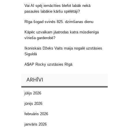
Vai AI spēj iemācīties blefot labāk nekā
pasaules labākie kāršu spēlētāji?
Rīga šogad svinēs 825. dzimšanas dienu
Kāpēc uzvalkam jāatrodas katra mūsdienīga
vīrieša garderobē?
Ikoniskais Džeks Vaits maija nogalē uzstāsies
Siguldā
A$AP Rocky uzstāsies Rīgā
ARHĪVI
jūlijs 2026
jūnijs 2026
februāris 2026
janvāris 2026