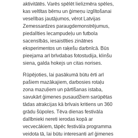
aktivitātēs. Varēs spēlēt lielizmēra spēles,
kas veltītas bērnu un ģimeņu izglītošanai
veselības jautājumos, vērot Latvijas
Zemessardzes paraugdemonstrējumus,
piedalīties lecampudeļu un futbola
sacensībās, iesaistīties zinātnes
eksperimentos un raķešu darbnīcā. Būs
pieejama arī brīvdabas fotostudija, klinšu
siena, galda hokejs un citas norises.
Rūpējoties, lai pasākumā būtu ērti arī
pašiem mazākajiem, darbosies rotaļu
zona mazuļiem un pārtīšanas istaba,
savukārt ģimenes pusaudžiem sarūpētas
tādas atrakcijas kā brīvais kritiens un 360
grādu šūpoles. Tēva dienas festivāla
dalībnieki nereti ierodas kopā ar
vecvecākiem, tāpēc festivāla programma
veidota tā, lai būtu interesanti arī ģimenes