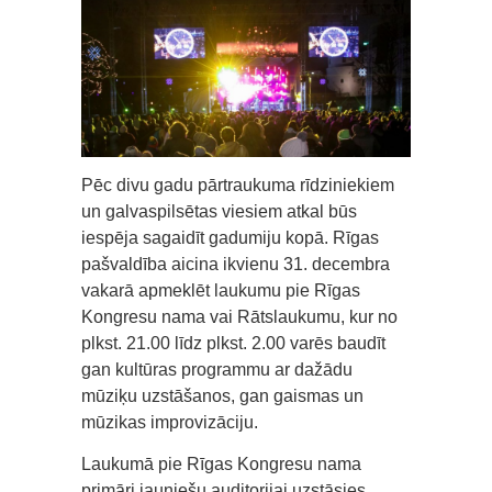
Pēc divu gadu pārtraukuma rīdziniekiem
un galvaspilsētas viesiem atkal būs
iespēja sagaidīt gadumiju kopā. Rīgas
pašvaldība aicina ikvienu 31. decembra
vakarā apmeklēt laukumu pie Rīgas
Kongresu nama vai Rātslaukumu, kur no
plkst. 21.00 līdz plkst. 2.00 varēs baudīt
gan kultūras programmu ar dažādu
mūziķu uzstāšanos, gan gaismas un
mūzikas improvizāciju.
Laukumā pie Rīgas Kongresu nama
primāri jauniešu auditorijai uzstāsies