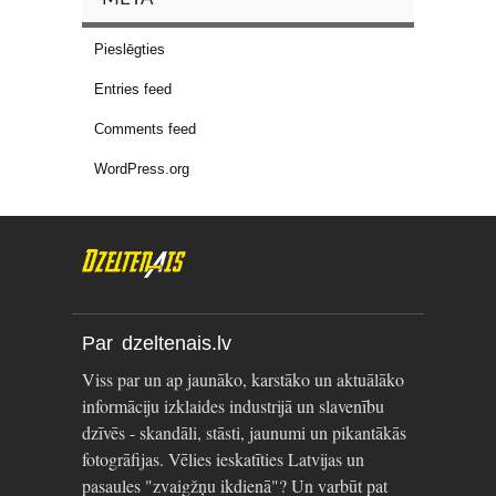
Pieslēgties
Entries feed
Comments feed
WordPress.org
Par dzeltenais.lv
Viss par un ap jaunāko, karstāko un aktuālāko
informāciju izklaides industrijā un slavenību
dzīvēs - skandāli, stāsti, jaunumi un pikantākās
fotogrāfijas. Vēlies ieskatīties Latvijas un
pasaules "zvaigžņu ikdienā"? Un varbūt pat