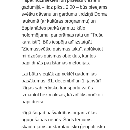
Tāpat rīdziniekiem un pilsētas viesiem
gadumijā – līdz plkst. 2.00 – būs pieejams
svētku dāvanu un gardumu tirdziņš Doma
laukumā (ar kultūras programmu) un
Esplanādes parkā (ar muzikālo
noformējumu, panorāmas ratu un “Trušu
karalisti”). Būs iespēja arī izstaigāt
“Ziemassvētku gaismas taku”, aplūkojot
mirdzošus gaismas objektus, kur tos
papildinās pazīstamas melodijas.
Lai būtu vieglāk apmeklēt gadumijas
pasākumus, 31. decembrī un 1. janvārī
Rīgas sabiedrisko transportu varēs
izmantot bez maksas, kā arī tiks norīkoti
papildreisi.
Rīgā šogad pašvaldības organizētas
uguņošanas nebūs. Šāds lēmums
skaidrojams ar starptautisko ģeopolitisko