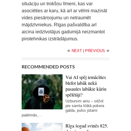
situāciju un trokšņu līmeni, kas var
asociēties ar karu, kā arī ar vēlmi mazināt
vides piesārņojumu un netraumēt
mājdzīvniekus. Rīgas pašvaldība arī
aicina iedzīvotājus gadumijā neizmantot
pirotehnikas izstrādājumus.
«
»
NEXT
|
PREVIOUS
RECOMMENDED POSTS
Vai AI spēj iemācīties
blefot labāk nekā
pasaules labākie kāršu
spēlētāji?
Uzbursim ainu – sēžot
pie samta klātā pokera
galda, pulss jūtami
paātrinās,...
Rīga šogad svinēs 825.