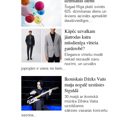
dzimšanas dienu
Šogad Rīga plaši svinēs
825. dzimšanas dienu un
ikviens aicināts apmeklēt
daudzveidīgos...
Kāpēc uzvalkam
jāatrodas katra
mūsdienīga vīrieša
garderobē?
Elegance vīriešu modē
nekad nezaudē savu
nozīmi, un uzvalks
joprojām ir viens no tiem...
Ikoniskais Džeks Vaits
maija nogalē uzstāsies
Siguldā
30.maijā ar ikoniskā
mūziķa Džeka Vaita
uzstāšanos
sāksies vasaras koncertu
sezona...