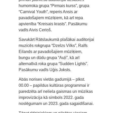
humorroka grupa “Pirmais kurss”, grupa
“Carnival Youth”, reperis Ansis ar
pavadošajiem mūziķiem, kā arī repa
apvienība “Kreisais krasts”. Pasākumu
vadīs Aivis Ceriņš.
Savukārt Rātslaukumā plašākai auditorijai
muzicēs rokgrupa “Dzelzs Vilks”, Ralfs
Eilands ar pavadošajiem mūziķiem,
bungu un dūdu grupa “Auļi”, kā arī
alternatīvā roka grupa “Sudden Lights”.
Pasākumu vadīs Uģis Joksts.
Abās norises vietās gadumijā – plkst.
00.00 – papildus kultūras programmai ir
paredzēta arī neliela gaismas un mūzikas
improvizācija kā simbols 2022. gada
noslēgumam un 2023. gada sagaidīšanai.