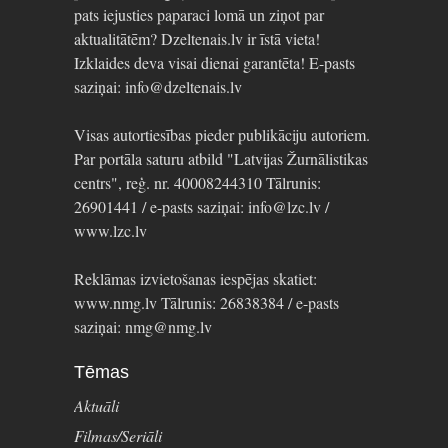
pats iejusties paparaci lomā un ziņot par
aktualitātēm? Dzeltenais.lv ir īstā vieta!
Izklaides deva visai dienai garantēta! E-pasts
saziņai: info@dzeltenais.lv
Visas autortiesības pieder publikāciju autoriem.
Par portāla saturu atbild "Latvijas Žurnālistikas
centrs", reģ. nr. 40008244310 Tālrunis:
26901441 / e-pasts saziņai: info@lzc.lv /
www.lzc.lv
Reklāmas izvietošanas iespējas skatiet:
www.nmg.lv Tālrunis: 26838384 / e-pasts
saziņai: nmg@nmg.lv
Tēmas
Aktuāli
Filmas/Seriāli