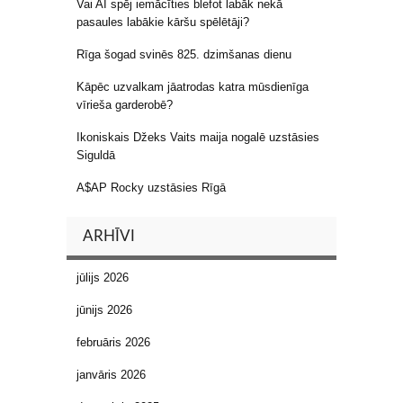
Vai AI spēj iemācīties blefot labāk nekā
pasaules labākie kāršu spēlētāji?
Rīga šogad svinēs 825. dzimšanas dienu
Kāpēc uzvalkam jāatrodas katra mūsdienīga
vīrieša garderobē?
Ikoniskais Džeks Vaits maija nogalē uzstāsies
Siguldā
A$AP Rocky uzstāsies Rīgā
ARHĪVI
jūlijs 2026
jūnijs 2026
februāris 2026
janvāris 2026