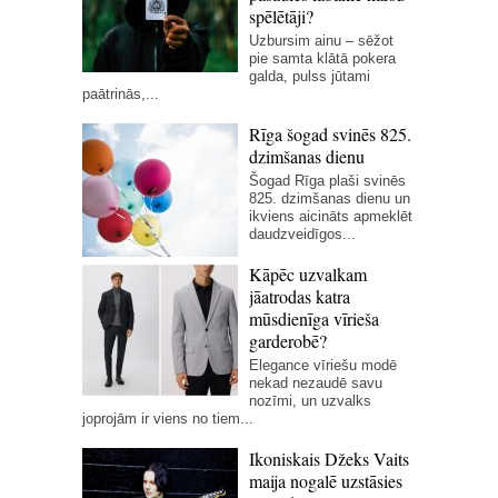
spēlētāji?
Uzbursim ainu – sēžot
pie samta klātā pokera
galda, pulss jūtami
paātrinās,...
Rīga šogad svinēs 825.
dzimšanas dienu
Šogad Rīga plaši svinēs
825. dzimšanas dienu un
ikviens aicināts apmeklēt
daudzveidīgos...
Kāpēc uzvalkam
jāatrodas katra
mūsdienīga vīrieša
garderobē?
Elegance vīriešu modē
nekad nezaudē savu
nozīmi, un uzvalks
joprojām ir viens no tiem...
Ikoniskais Džeks Vaits
maija nogalē uzstāsies