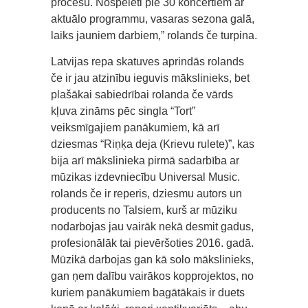
procesu. Nospēlēti pie 30 koncertiem ar
aktuālo programmu, vasaras sezona galā,
laiks jauniem darbiem,” rolands če turpina.
Latvijas repa skatuves aprindās rolands
če ir jau atzinību ieguvis mākslinieks, bet
plašākai sabiedrībai rolanda če vārds
kļuva zināms pēc singla “Tort”
veiksmīgajiem panākumiem, kā arī
dziesmas “Riņķa deja (Krievu rulete)”, kas
bija arī mākslinieka pirmā sadarbība ar
mūzikas izdevniecību Universal Music.
rolands če ir reperis, dziesmu autors un
producents no Talsiem, kurš ar mūziku
nodarbojas jau vairāk nekā desmit gadus,
profesionālāk tai pievēršoties 2016. gadā.
Mūzikā darbojas gan kā solo mākslinieks,
gan ņem dalību vairākos kopprojektos, no
kuriem panākumiem bagātākais ir duets