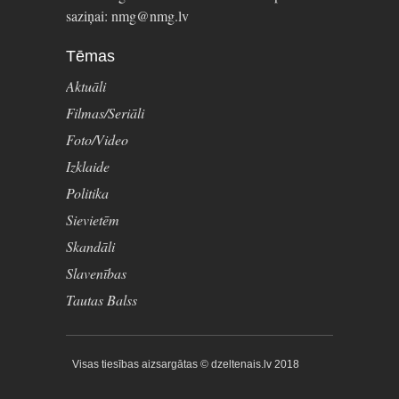
saziņai: nmg@nmg.lv
Tēmas
Aktuāli
Filmas/Seriāli
Foto/Video
Izklaide
Politika
Sievietēm
Skandāli
Slavenības
Tautas Balss
Visas tiesības aizsargātas © dzeltenais.lv 2018