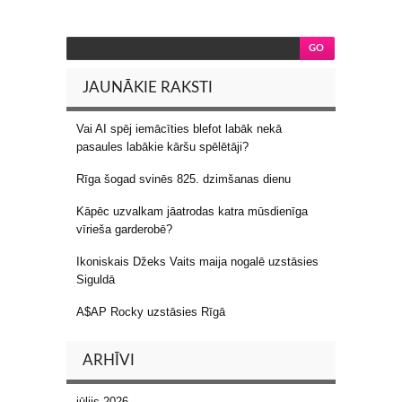
JAUNĀKIE RAKSTI
Vai AI spēj iemācīties blefot labāk nekā
pasaules labākie kāršu spēlētāji?
Rīga šogad svinēs 825. dzimšanas dienu
Kāpēc uzvalkam jāatrodas katra mūsdienīga
vīrieša garderobē?
Ikoniskais Džeks Vaits maija nogalē uzstāsies
Siguldā
A$AP Rocky uzstāsies Rīgā
ARHĪVI
jūlijs 2026