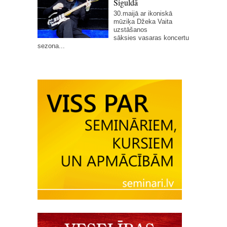
Siguldā
30.maijā ar ikoniskā
mūziķa Džeka Vaita
uzstāšanos
sāksies vasaras koncertu
sezona...