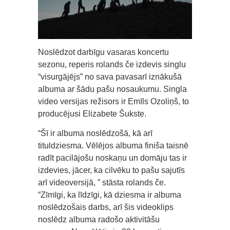
Noslēdzot darbīgu vasaras koncertu
sezonu, reperis rolands če izdevis singlu
“visurgājējs” no sava pavasarī iznākušā
albuma ar šādu pašu nosaukumu. Singla
video versijas režisors ir Emīls Ozoliņš, to
producējusi Elizabete Šukste.
“Šī ir albuma noslēdzošā, kā arī
tituldziesma. Vēlējos albuma finiša taisnē
radīt pacilājošu noskaņu un domāju tas ir
izdevies, jācer, ka cilvēku to pašu sajutīs
arī videoversijā, ” stāsta rolands če.
“Zīmīgi, ka līdzīgi, kā dziesma ir albuma
noslēdzošais darbs, arī šis videoklips
noslēdz albuma radošo aktivitāšu