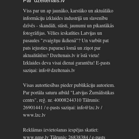
Par dzeltenais.lv
Viss par un ap jaunāko, karstāko un aktuālāko
informāciju izklaides industrijā un slavenību
dzīvēs - skandāli, stāsti, jaunumi un pikantākās
fotogrāfijas. Vēlies ieskatīties Latvijas un
pasaules "zvaigžņu ikdienā"? Un varbūt pat
pats iejusties paparaci lomā un ziņot par
aktualitātēm? Dzeltenais.lv ir īstā vieta!
Izklaides deva visai dienai garantēta! E-pasts
saziņai: info@dzeltenais.lv
Visas autortiesības pieder publikāciju autoriem.
Par portāla saturu atbild "Latvijas Žurnālistikas
centrs", reģ. nr. 40008244310 Tālrunis:
26901441 / e-pasts saziņai: info@lzc.lv /
www.lzc.lv
Reklāmas izvietošanas iespējas skatiet:
www.nmg.lv Tālrunis: 26838384 / e-pasts