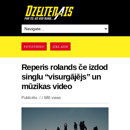
FOTO/VIDEO
IZKLAIDE
Reperis rolands če izdod
singlu “visurgājējs” un
mūzikas video
Publicēts: / /
680 views