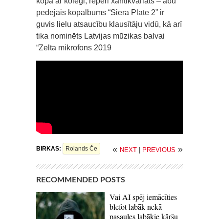
kopā ar kolēģi, reperi xantikvariāts – abu
pēdējais kopalbums “Siera Plate 2” ir
guvis lielu atsaucību klausītāju vidū, kā arī
tika nominēts Latvijas mūzikas balvai
“Zelta mikrofons 2019
«
»
BIRKAS:
Rolands Če
NEXT
|
PREVIOUS
RECOMMENDED POSTS
Vai AI spēj iemācīties
blefot labāk nekā
pasaules labākie kāršu