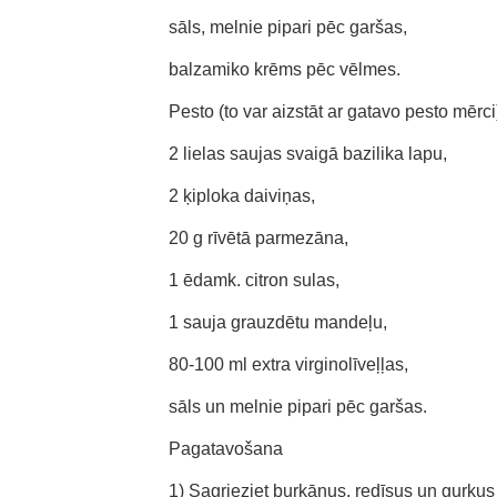
sāls, melnie pipari pēc garšas,
balzamiko krēms pēc vēlmes.
Pesto (to var aizstāt ar gatavo pesto mērci
2 lielas saujas svaigā bazilika lapu,
2 ķiploka daiviņas,
20 g rīvētā parmezāna,
1 ēdamk. citron sulas,
1 sauja grauzdētu mandeļu,
80-100 ml extra virginolīveļļas,
sāls un melnie pipari pēc garšas.
Pagatavošana
1) Sagrieziet burkānus, redīsus un gurķus