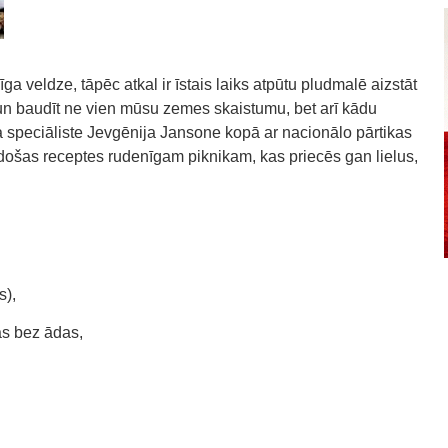
ga veldze, tāpēc atkal ir īstais laiks atpūtu pludmalē aizstāt
ā un baudīt ne vien mūsu zemes skaistumu, bet arī kādu
ra speciāliste Jevgēnija Jansone kopā ar nacionālo pārtikas
došas receptes rudenīgam piknikam, kas priecēs gan lielus,
s),
as bez ādas,