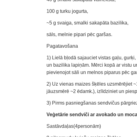
100 g turku jogurta,
~5 g svaiga, smalki sakapāta bazilika,
sāls, melnie pipari pēc garšas.
Pagatavošana
1) Lielā bļodā sajauciet vistas gaļu, gurķi
un bazilika lapiņām. Mērci kopā ar vistu
pievienojot sāli un melnos piparus pēc ga
2) Uz vienas maizes šķēles uzsmērējiet ~1
jāuzsmērē ~2 ēdamk.), izlīdziniet un piespi
3) Pirms pasniegšanas sendvičus pārgriez
Veģetārie sendviči ar avokado un moca
Sastāvdaļas(4personām)