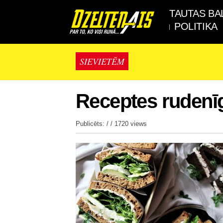
TAUTAS BA
POLITIKA
SIEVIETĒM
Receptes rudenī
Publicēts: / /
1720 views