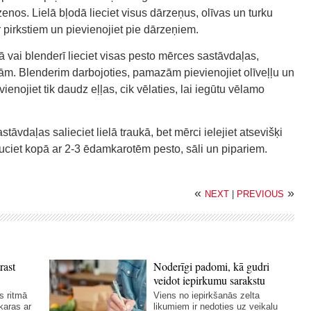
enos. Lielā bļodā lieciet visus dārzeņus, olīvas un turku
 pirkstiem un pievienojiet pie dārzeņiem.
 vai blenderī lieciet visas pesto mērces sastāvdaļas,
čām. Blenderim darbojoties, pamazām pievienojiet olīveļļu un
ienojiet tik daudz eļļas, cik vēlaties, lai iegūtu vēlamo
stāvdaļas salieciet lielā traukā, bet mērci ielejiet atsevišķi
uciet kopā ar 2-3 ēdamkarotēm pesto, sāli un pipariem.
«
»
NEXT
|
PREVIOUS
rast
Noderīgi padomi, kā gudri
veidot iepirkumu sarakstu
s ritmā
Viens no iepirkšanās zelta
karas ar
likumiem ir nedoties uz veikalu