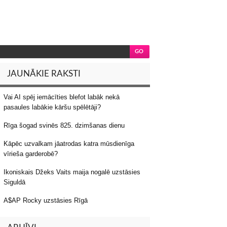
JAUNĀKIE RAKSTI
Vai AI spēj iemācīties blefot labāk nekā
pasaules labākie kāršu spēlētāji?
Rīga šogad svinēs 825. dzimšanas dienu
Kāpēc uzvalkam jāatrodas katra mūsdienīga
vīrieša garderobē?
Ikoniskais Džeks Vaits maija nogalē uzstāsies
Siguldā
A$AP Rocky uzstāsies Rīgā