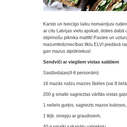
Karsto un tveicīgo laiku nomainījusi rudenī
ar citu Latvijas vietu apskati, doties dab
stiprinošu piknika maltīti! Pavāre un uztu
mazumtirdzniecības tīklu ELVI piedāvā ra
gan mazus atpūtniekus!
Sendviči ar viegliem vistas salātiem
Sastāvdaļas(4-6 personām)
16 mazās rudzu maizes šķēles (vai 8 lielā
200 g smalki sagrieztas vārītās vistas gaļ
1 neliels gurķis, sagriezts mazos kubiņos,
1 tējk. sinepju ar graudiņiem,
40 g smalki sakapātu valriekstu,