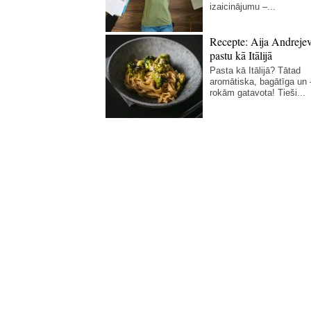
izaicinājumu –...
Recepte: Aija Andreje
pastu kā Itālijā
Pasta kā Itālijā? Tātad
aromātiska, bagātīga un
rokām gatavota! Tieši...