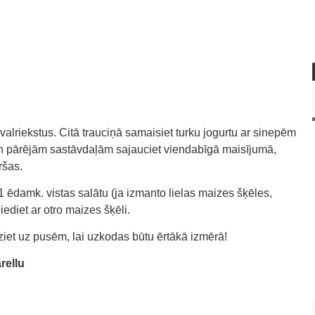
, valriekstus. Citā trauciņā samaisiet turku jogurtu ar sinepēm
 un pārējām sastāvdaļām sajauciet viendabīgā maisījumā,
ršas.
 ēdamk. vistas salātu (ja izmanto lielas maizes šķēles,
ediet ar otro maizes šķēli.
iet uz pusēm, lai uzkodas būtu ērtākā izmērā!
rellu