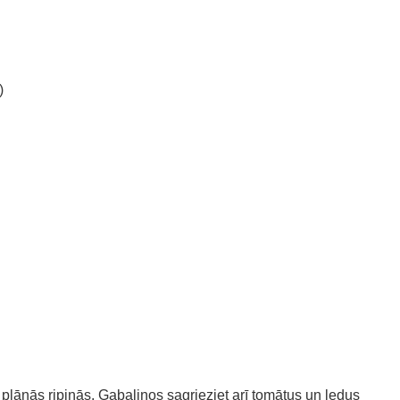
)
 plānās ripiņās. Gabaliņos sagrieziet arī tomātus un ledus