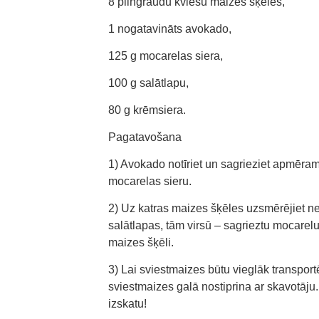
8 pilngraudu kviešu maizes šķēles,
1 nogatavināts avokado,
125 g mocarelas siera,
100 g salātlapu,
80 g krēmsiera.
Pagatavošana
1) Avokado notīriet un sagrieziet apmēram
mocarelas sieru.
2) Uz katras maizes šķēles uzsmērējiet ne
salātlapas, tām virsū – sagrieztu mocarelu
maizes šķēli.
3) Lai sviestmaizes būtu vieglāk transport
sviestmaizes galā nostiprina ar skavotāju
izskatu!