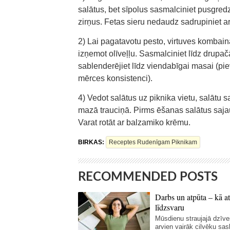
salātus, bet sīpolus sasmalciniet pusgredz
zirņus. Fetas sieru nedaudz sadrupiniet ar
2) Lai pagatavotu pesto, virtuves kombainā
izņemot olīveļļu. Sasmalciniet līdz drupa
sablenderējiet līdz viendabīgai masai (piev
mērces konsistenci).
4) Vedot salātus uz piknika vietu, salātu sa
mazā trauciņā. Pirms ēšanas salātus saja
Varat rotāt ar balzamiko krēmu.
BIRKAS:
Receptes Rudenīgam Piknikam
RECOMMENDED POSTS
Darbs un atpūta – kā at
līdzsvaru
Mūsdienu straujajā dzīve
arvien vairāk cilvēku sas