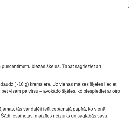
 puscentimetru biezās šķēlēs. Tāpat sagrieziet arī
daudz (~10 g) krēmsiera. Uz vienas maizes šķēles lieciet
 bet visam pa virsu – avokado šķēles, ko piespiediet ar otro
ējamas, tās var daļēji ietīt cepamajā papīrā, ko vienā
. Šādi iesaiņotas, maizītes neizjuks un saglabās savu