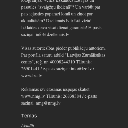
pasaules "zvaigžņu ikdienā"? Un varbūt pat
pats iejusties paparaci lomā un ziņot par
aktualitātēm? Dzeltenais.lv ir īstā vieta!
Izklaides deva visai dienai garantēta! E-pasts
saziņai: info@dzeltenais.lv
Visas autortiesības pieder publikāciju autoriem.
Par portāla saturu atbild "Latvijas Žurnālistikas
centrs", reģ. nr. 40008244310 Tālrunis:
26901441 / e-pasts saziņai: info@lzc.lv /
www.lzc.lv
Reklāmas izvietošanas iespējas skatiet:
www.nmg.lv Tālrunis: 26838384 / e-pasts
saziņai: nmg@nmg.lv
Tēmas
Aktuāli