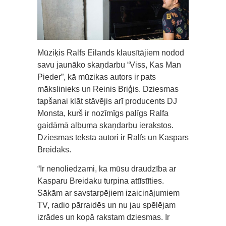
Mūziķis Ralfs Eilands klausītājiem nodod
savu jaunāko skaņdarbu “Viss, Kas Man
Pieder”, kā mūzikas autors ir pats
mākslinieks un Reinis Briģis. Dziesmas
tapšanai klāt stāvējis arī producents DJ
Monsta, kurš ir nozīmīgs palīgs Ralfa
gaidāmā albuma skaņdarbu ierakstos.
Dziesmas teksta autori ir Ralfs un Kaspars
Breidaks.
“Ir nenoliedzami, ka mūsu draudzība ar
Kasparu Breidaku turpina attīstīties.
Sākām ar savstarpējiem izaicinājumiem
TV, radio pārraidēs un nu jau spēlējam
izrādes un kopā rakstam dziesmas. Ir