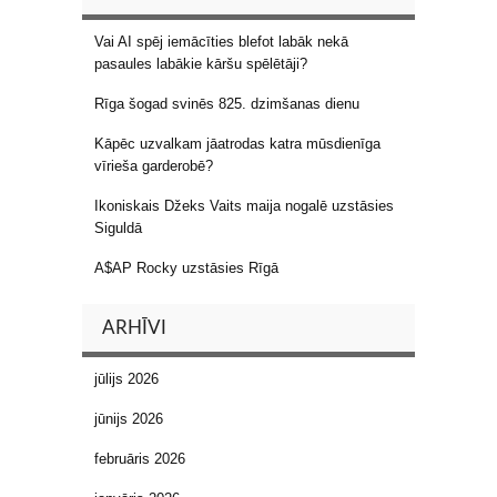
Vai AI spēj iemācīties blefot labāk nekā
pasaules labākie kāršu spēlētāji?
Rīga šogad svinēs 825. dzimšanas dienu
Kāpēc uzvalkam jāatrodas katra mūsdienīga
vīrieša garderobē?
Ikoniskais Džeks Vaits maija nogalē uzstāsies
Siguldā
A$AP Rocky uzstāsies Rīgā
ARHĪVI
jūlijs 2026
jūnijs 2026
februāris 2026