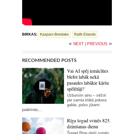
BIRKAS:
Kaspars Breidaks
Ralfs Eilands
«
»
NEXT
|
PREVIOUS
RECOMMENDED POSTS
Vai AI spēj iemācīties
blefot labāk nekā
pasaules labākie kāršu
spēlētāji?
Uzbursim ainu – sēžot
pie samta klātā pokera
galda, pulss jūtami
paātrinās,...
Rīga šogad svinēs 825.
dzimšanas dienu
Šogad Rīga plaši svinēs