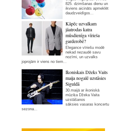
825. dzimšanas dienu un
ikviens aicināts apmeklēt
daudzveidīgos...
Kāpēc uzvalkam
jāatrodas katra
mūsdienīga vīrieša
garderobē?
Elegance vīriešu modē
nekad nezaudē savu
nozīmi, un uzvalks
joprojām ir viens no tiem...
Ikoniskais Džeks Vaits
maija nogalē uzstāsies
Siguldā
30.maijā ar ikoniskā
mūziķa Džeka Vaita
uzstāšanos
sāksies vasaras koncertu
sezona...