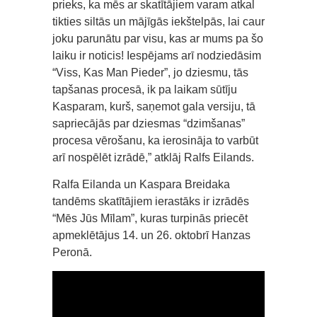
prieks, ka mēs ar skatītājiem varam atkal
tikties siltās un mājīgās iekštelpās, lai caur
joku parunātu par visu, kas ar mums pa šo
laiku ir noticis! Iespējams arī nodziedāsim
“Viss, Kas Man Pieder”, jo dziesmu, tās
tapšanas procesā, ik pa laikam sūtīju
Kasparam, kurš, saņemot gala versiju, tā
sapriecājās par dziesmas “dzimšanas”
procesa vērošanu, ka ierosināja to varbūt
arī nospēlēt izrādē,” atklāj Ralfs Eilands.
Ralfa Eilanda un Kaspara Breidaka
tandēms skatītājiem ierastāks ir izrādēs
“Mēs Jūs Mīlam”, kuras turpinās priecēt
apmeklētājus 14. un 26. oktobrī Hanzas
Peronā.