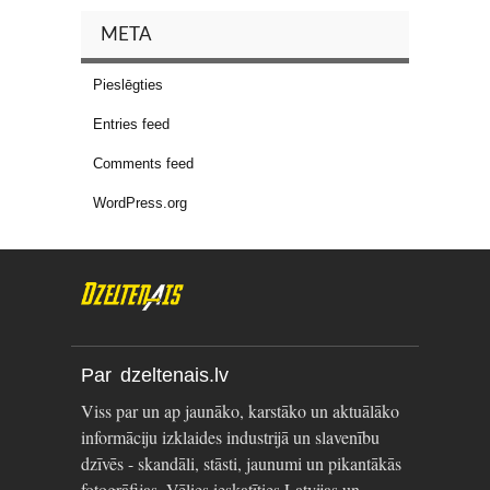
META
Pieslēgties
Entries feed
Comments feed
WordPress.org
Par dzeltenais.lv
Viss par un ap jaunāko, karstāko un aktuālāko
informāciju izklaides industrijā un slavenību
dzīvēs - skandāli, stāsti, jaunumi un pikantākās
fotogrāfijas. Vēlies ieskatīties Latvijas un