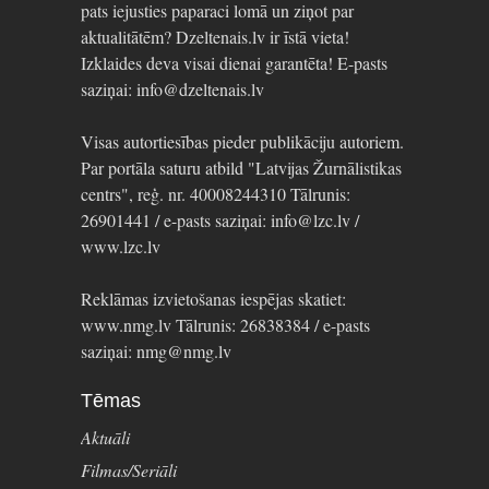
pats iejusties paparaci lomā un ziņot par
aktualitātēm? Dzeltenais.lv ir īstā vieta!
Izklaides deva visai dienai garantēta! E-pasts
saziņai: info@dzeltenais.lv
Visas autortiesības pieder publikāciju autoriem.
Par portāla saturu atbild "Latvijas Žurnālistikas
centrs", reģ. nr. 40008244310 Tālrunis:
26901441 / e-pasts saziņai: info@lzc.lv /
www.lzc.lv
Reklāmas izvietošanas iespējas skatiet:
www.nmg.lv Tālrunis: 26838384 / e-pasts
saziņai: nmg@nmg.lv
Tēmas
Aktuāli
Filmas/Seriāli