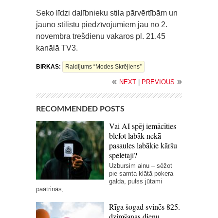
Seko līdzi dalībnieku stila pārvērtībām un
jauno stilistu piedzīvojumiem jau no 2.
novembra trešdienu vakaros pl. 21.45
kanālā TV3.
BIRKAS:
Raidījums “Modes Skrējiens”
«
»
NEXT
|
PREVIOUS
RECOMMENDED POSTS
Vai AI spēj iemācīties
blefot labāk nekā
pasaules labākie kāršu
spēlētāji?
Uzbursim ainu – sēžot
pie samta klātā pokera
galda, pulss jūtami
paātrinās,...
Rīga šogad svinēs 825.
dzimšanas dienu