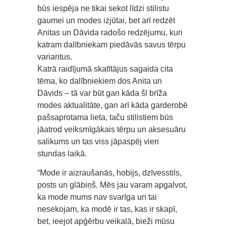
būs iespēja ne tikai sekot līdzi stilistu
gaumei un modes izjūtai, bet arī redzēt
Anitas un Dāvida radošo redzējumu, kuri
katram dalībniekam piedāvās savus tērpu
variantus.
Katrā raidījumā skatītājus sagaida cita
tēma, ko dalībniekiem dos Anita un
Dāvids – tā var būt gan kāda šī brīža
modes aktualitāte, gan arī kāda garderobē
pašsaprotama lieta, taču stilistiem būs
jāatrod veiksmīgākais tērpu un aksesuāru
salikums un tas viss jāpaspēj vien
stundas laikā.
“Mode ir aizraušanās, hobijs, dzīvesstils,
posts un glābiņš. Mēs jau varam apgalvot,
ka mode mums nav svarīga un tai
nesekojam, ka modē ir tas, kas ir skapī,
bet, ieejot apģērbu veikalā, bieži mūsu