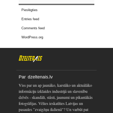
Pieslēgties
Entries feed
Comments feed
WordPress.org
Par dzeltenais.lv
Viss par un ap jaunāko, karstāko un aktuālāko
informāciju izklaides industrijā un slavenību
dzīvēs - skandāli, stāsti, jaunumi un pikantākās
fotogrāfijas. Vēlies ieskatīties Latvijas un
pasaules "zvaigžņu ikdienā"? Un varbūt pat