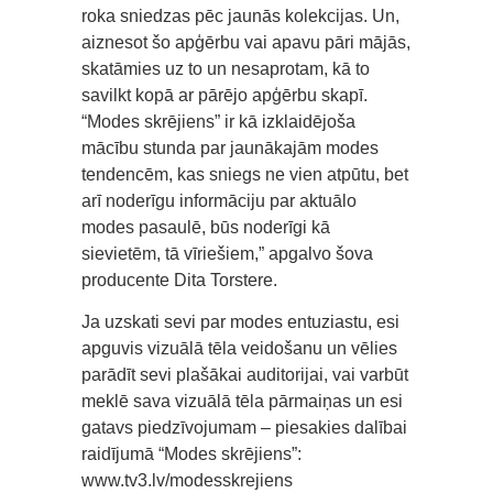
roka sniedzas pēc jaunās kolekcijas. Un,
aiznesot šo apģērbu vai apavu pāri mājās,
skatāmies uz to un nesaprotam, kā to
savilkt kopā ar pārējo apģērbu skapī.
“Modes skrējiens” ir kā izklaidējoša
mācību stunda par jaunākajām modes
tendencēm, kas sniegs ne vien atpūtu, bet
arī noderīgu informāciju par aktuālo
modes pasaulē, būs noderīgi kā
sievietēm, tā vīriešiem,” apgalvo šova
producente Dita Torstere.
Ja uzskati sevi par modes entuziastu, esi
apguvis vizuālā tēla veidošanu un vēlies
parādīt sevi plašākai auditorijai, vai varbūt
meklē sava vizuālā tēla pārmaiņas un esi
gatavs piedzīvojumam – piesakies dalībai
raidījumā “Modes skrējiens”:
www.tv3.lv/modesskrejiens