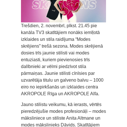
Trešdien, 2. novembrī, plkst. 21.45 pie
kanāla TV3 skatītājiem nonāks iemīļotā
izklaides un stila raidījuma “Modes
skrējiens” trešā sezona. Modes skrējienā
dosies trīs jaunie stilisti vai modes
entuziasti, kuriem pievienosies trīs
dalībnieki ar vēlmi piedzīvot stila
pārmaiņas. Jaunie stilisti cīnīsies par
uzvarētāja titulu un galveno balvu – 1000
eiro no iepirkšanās un izklaides centra
AKROPOLE Rīga un AKROPOLE Alfa.
Jauno stilistu veikumu, kā ierasts, vērtēs
pieredzējušie modes profesionāļi – modes
māksliniece un stiliste Anita Altmane un
modes mākslinieks Dāvids. Skatītājiem