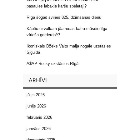
pasaules labākie kāršu spēlētāji?
Rīga šogad svinēs 825. dzimšanas dienu
Kāpēc uzvalkam jāatrodas katra mūsdienīga
vīrieša garderobē?
Ikoniskais Džeks Vaits maija nogalē uzstāsies
Siguldā
A$AP Rocky uzstāsies Rīgā
ARHĪVI
jūlijs 2026
jūnijs 2026
februāris 2026
janvāris 2026
decembris 2025