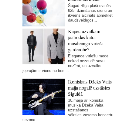
Šogad Rīga plaši svinēs
825. dzimšanas dienu un
ikviens aicināts apmeklēt
daudzveidīgos...
Kāpēc uzvalkam
jāatrodas katra
mūsdienīga vīrieša
garderobē?
Elegance vīriešu modē
nekad nezaudē savu
nozīmi, un uzvalks
joprojām ir viens no tiem...
Ikoniskais Džeks Vaits
maija nogalē uzstāsies
Siguldā
30.maijā ar ikoniskā
mūziķa Džeka Vaita
uzstāšanos
sāksies vasaras koncertu
sezona...