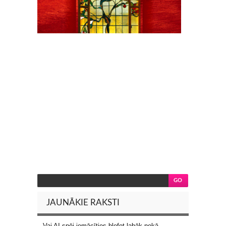
JAUNĀKIE RAKSTI
Vai AI spēj iemācīties blefot labāk nekā