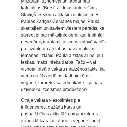
Milzarāja, uzņēmējs un labdarības
kafejnīcas “Borščs” idejas autors Ģirts
Slaviņš. Sezonu atklāsim mākslinieces
Paulas Zariņas-Zēmanes mājās. Paula
skatītājiem un saviem viesiem parādīs, ka
stereotipi par māksliniekiem, kuri ir pilnīgi
nevadāmi, ir aplami, jo viņas virtuvē valdīs
precizitāte un arī labas pavārmākslas
iemaņas. Izklaidi Paula aizstās ar nelielu
ieskatu mākslinieka darbā. Taču – vai
visnotaļ ideālo vakaru neaizēnos fakts, ka
viena no šīs nedēļas dalībniecēm ir
vegāne, turpretī visa ēdienkarte – pilna ar
dzīvnieku izcelsmes produktiem?
Otrajā vakarā viesosimies pie
influenceres, dažādu kursu un
pašpalīdzības aktivitāšu organizatores
Zanes Milzarājas. Zane ir vegāne, tādēļ