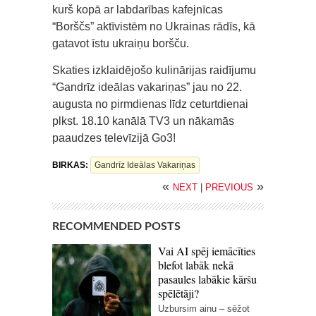
kurš kopā ar labdarības kafejnīcas
“Borščs” aktīvistēm no Ukrainas rādīs, kā
gatavot īstu ukraiņu boršču.
Skaties izklaidējošo kulinārijas raidījumu
“Gandrīz ideālas vakariņas” jau no 22.
augusta no pirmdienas līdz ceturtdienai
plkst. 18.10 kanālā TV3 un nākamās
paaudzes televīzijā Go3!
BIRKAS:
Gandrīz Ideālas Vakariņas
«
»
NEXT
|
PREVIOUS
RECOMMENDED POSTS
Vai AI spēj iemācīties
blefot labāk nekā
pasaules labākie kāršu
spēlētāji?
Uzbursim ainu – sēžot