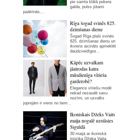
pie samta klātā pokera
galda, pulss jūtami
paātrinās,...
Rīga šogad svinēs 825.
dzimšanas dienu
Šogad Rīga plaši svinēs
825. dzimšanas dienu un
ikviens aicināts apmeklēt
daudzveidīgos...
Kāpēc uzvalkam
jāatrodas katra
mūsdienīga vīrieša
garderobē?
Elegance vīriešu modē
nekad nezaudē savu
nozīmi, un uzvalks
joprojām ir viens no tiem...
Ikoniskais Džeks Vaits
maija nogalē uzstāsies
Siguldā
30.maijā ar ikoniskā
mūziķa Džeka Vaita