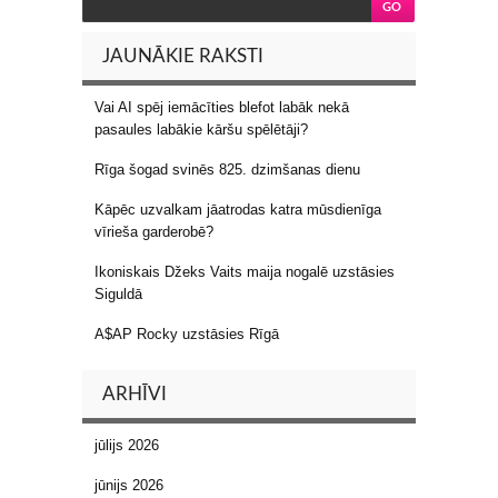
JAUNĀKIE RAKSTI
Vai AI spēj iemācīties blefot labāk nekā
pasaules labākie kāršu spēlētāji?
Rīga šogad svinēs 825. dzimšanas dienu
Kāpēc uzvalkam jāatrodas katra mūsdienīga
vīrieša garderobē?
Ikoniskais Džeks Vaits maija nogalē uzstāsies
Siguldā
A$AP Rocky uzstāsies Rīgā
ARHĪVI
jūlijs 2026
jūnijs 2026