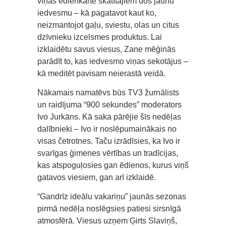
viņas ēdienkarte skatītājiem dos jaunu
iedvesmu – kā pagatavot kaut ko,
neizmantojot gaļu, sviestu, olas un citus
dzīvnieku izcelsmes produktus. Lai
izklaidētu savus viesus, Zane mēģinās
parādīt to, kas iedvesmo viņas sekotājus –
kā meditēt pavisam neierastā veidā.
Nākamais namatēvs būs TV3 žurnālists
un raidījuma “900 sekundes” moderators
Ivo Jurkāns. Kā saka pārējie šīs nedēļas
dalībnieki – Ivo ir noslēpumainākais no
visas četrotnes. Taču izrādīsies, ka Ivo ir
svarīgas ģimenes vērtības un tradīcijas,
kas atspoguļosies gan ēdienos, kurus viņš
gatavos viesiem, gan arī izklaidē.
“Gandrīz ideālu vakariņu” jaunās sezonas
pirmā nedēļa noslēgsies patiesi sirsnīgā
atmosfērā. Viesus uzņem Ģirts Slaviņš,