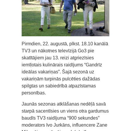
Pirmdien, 22. augustā, plkst. 18.10 kanālā
TV3 un nākotnes televīzijā Go3 pie
skatītājiem jau 13. reizi atgriezīsies
iemīļotais kulinārais raidījums “Gandrīz
ideālas vakariņas”. Šajā sezonā uz
vakariņām turpinās pulcēties dažādas
spilgtas un sabiedrībā atpazīstamas
personības.
Jaunās sezonas atklāšanas nedēļā savā
starpā sacentīsies un viens otra gardumus
baudīs TV3 raidījuma “900 sekundes”
moderators Ivo Jurkāns, influencere Zane