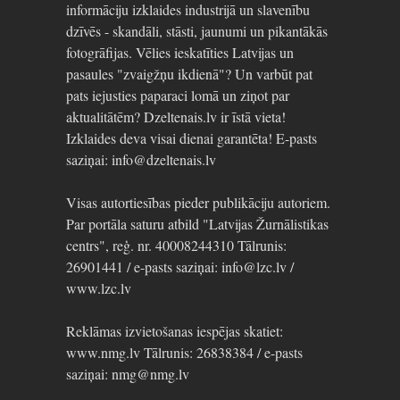
informāciju izklaides industrijā un slavenību
dzīvēs - skandāli, stāsti, jaunumi un pikantākās
fotogrāfijas. Vēlies ieskatīties Latvijas un
pasaules "zvaigžņu ikdienā"? Un varbūt pat
pats iejusties paparaci lomā un ziņot par
aktualitātēm? Dzeltenais.lv ir īstā vieta!
Izklaides deva visai dienai garantēta! E-pasts
saziņai: info@dzeltenais.lv
Visas autortiesības pieder publikāciju autoriem.
Par portāla saturu atbild "Latvijas Žurnālistikas
centrs", reģ. nr. 40008244310 Tālrunis:
26901441 / e-pasts saziņai: info@lzc.lv /
www.lzc.lv
Reklāmas izvietošanas iespējas skatiet:
www.nmg.lv Tālrunis: 26838384 / e-pasts
saziņai: nmg@nmg.lv