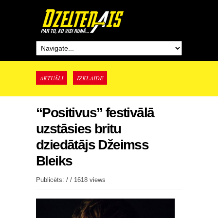
AKTUĀLI
IZKLAIDE
“Positivus” festivālā
uzstāsies britu
dziedātājs Džeimss
Bleiks
Publicēts: / /
1618 views