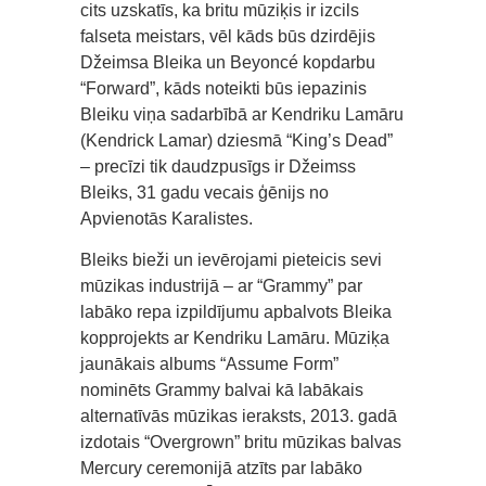
cits uzskatīs, ka britu mūziķis ir izcils
falseta meistars, vēl kāds būs dzirdējis
Džeimsa Bleika un Beyoncé kopdarbu
“Forward”, kāds noteikti būs iepazinis
Bleiku viņa sadarbībā ar Kendriku Lamāru
(Kendrick Lamar) dziesmā “King’s Dead”
– precīzi tik daudzpusīgs ir Džeimss
Bleiks, 31 gadu vecais ģēnijs no
Apvienotās Karalistes.
Bleiks bieži un ievērojami pieteicis sevi
mūzikas industrijā – ar “Grammy” par
labāko repa izpildījumu apbalvots Bleika
kopprojekts ar Kendriku Lamāru. Mūziķa
jaunākais albums “Assume Form”
nominēts Grammy balvai kā labākais
alternatīvās mūzikas ieraksts, 2013. gadā
izdotais “Overgrown” britu mūzikas balvas
Mercury ceremonijā atzīts par labāko