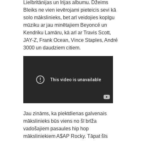
Lielbritānijas un Īrijas albumu. Džeims
Bleiks ne vien ievērojami pieteicis sevi kā
solo mākslinieks, bet arī veidojies kopīgu
mūziku ar jau minētajiem Beyoncé un
Kendriku Lamāru, kā arī ar Travis Scott,
JAY-Z, Frank Ocean, Vince Staples, André
3000 un daudziem citiem.
Jau zināms, ka piektdienas galvenais
mākslinieks būs viens no šī brīža
vadošajiem pasaules hip hop
māksliniekiem A$AP Rocky. Tāpat šīs