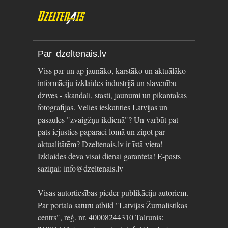
Par dzeltenais.lv
Viss par un ap jaunāko, karstāko un aktuālāko
informāciju izklaides industrijā un slavenību
dzīvēs - skandāli, stāsti, jaunumi un pikantākās
fotogrāfijas. Vēlies ieskatīties Latvijas un
pasaules "zvaigžņu ikdienā"? Un varbūt pat
pats iejusties paparaci lomā un ziņot par
aktualitātēm? Dzeltenais.lv ir īstā vieta!
Izklaides deva visai dienai garantēta! E-pasts
saziņai: info@dzeltenais.lv
Visas autortiesības pieder publikāciju autoriem.
Par portāla saturu atbild "Latvijas Žurnālistikas
centrs", reģ. nr. 40008244310 Tālrunis: