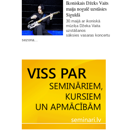
Ikoniskais Džeks Vaits
maija nogalē uzstāsies
Siguldā
30.maijā ar ikoniskā
mūziķa Džeka Vaita
uzstāšanos
sāksies vasaras koncertu
sezona...