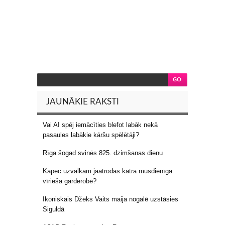
JAUNĀKIE RAKSTI
Vai AI spēj iemācīties blefot labāk nekā
pasaules labākie kāršu spēlētāji?
Rīga šogad svinēs 825. dzimšanas dienu
Kāpēc uzvalkam jāatrodas katra mūsdienīga
vīrieša garderobē?
Ikoniskais Džeks Vaits maija nogalē uzstāsies
Siguldā