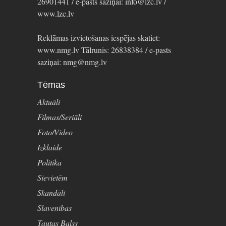
26901441 / e-pasts saziņai: info@lzc.lv /
www.lzc.lv
Reklāmas izvietošanas iespējas skatiet:
www.nmg.lv Tālrunis: 26838384 / e-pasts
saziņai: nmg@nmg.lv
Tēmas
Aktuāli
Filmas/Seriāli
Foto/Video
Izklaide
Politika
Sievietēm
Skandāli
Slavenības
Tautas Balss