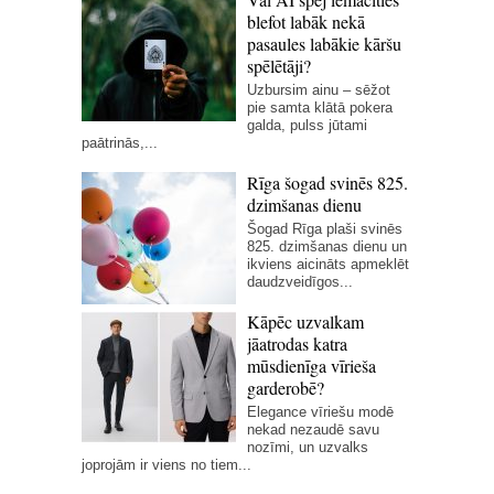
blefot labāk nekā
pasaules labākie kāršu
spēlētāji?
Uzbursim ainu – sēžot
pie samta klātā pokera
galda, pulss jūtami
paātrinās,...
Rīga šogad svinēs 825.
dzimšanas dienu
Šogad Rīga plaši svinēs
825. dzimšanas dienu un
ikviens aicināts apmeklēt
daudzveidīgos...
Kāpēc uzvalkam
jāatrodas katra
mūsdienīga vīrieša
garderobē?
Elegance vīriešu modē
nekad nezaudē savu
nozīmi, un uzvalks
joprojām ir viens no tiem...