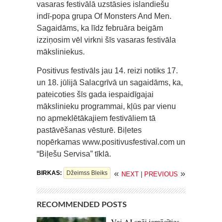
vasaras festivālā uzstāsies islandiešu
indī-popa grupa Of Monsters And Men.
Sagaidāms, ka līdz februāra beigām
izziņosim vēl virkni šīs vasaras festivāla
māksliniekus.
Positivus festivāls jau 14. reizi notiks 17.
un 18. jūlijā Salacgrīvā un sagaidāms, ka,
pateicoties šīs gada iespaidīgajai
mākslinieku programmai, kļūs par vienu
no apmeklētākajiem festivāliem tā
pastāvēšanas vēsturē. Biļetes
nopērkamas www.positivusfestival.com un
“Biļešu Servisa” tīklā.
«
»
BIRKAS:
Džeimss Bleiks
NEXT
|
PREVIOUS
RECOMMENDED POSTS
Vai AI spēj iemācīties