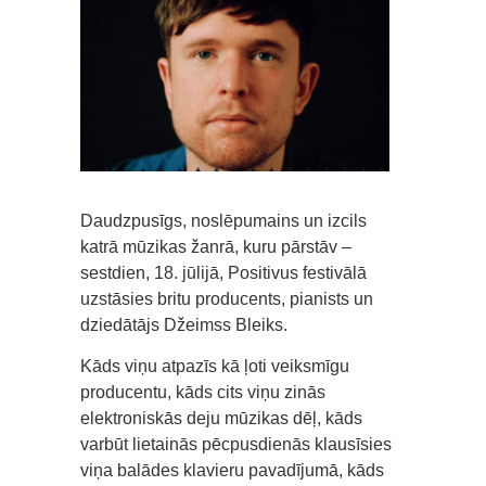
Daudzpusīgs, noslēpumains un izcils
katrā mūzikas žanrā, kuru pārstāv –
sestdien, 18. jūlijā, Positivus festivālā
uzstāsies britu producents, pianists un
dziedātājs Džeimss Bleiks.
Kāds viņu atpazīs kā ļoti veiksmīgu
producentu, kāds cits viņu zinās
elektroniskās deju mūzikas dēļ, kāds
varbūt lietainās pēcpusdienās klausīsies
viņa balādes klavieru pavadījumā, kāds