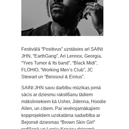
Festivālā “Positivus” uzstāsies arī SAINt
JHN, “EarthGang”, Ari Lennox, Georgia,
“Yves Tumor & Its band”, “Black Midi”,
FLOHIO, “Working Men’s Club”, JC
Stewart un “Beissoul & Einius”.
SAINt JHN savu darbību mūzikas jomā
sācis ar dziesmu rakstīšanu tādiem
māksliniekiem kā Usher, Jidenna, Hoodie
Allen, un citiem. Par ievērojamākajiem
kopprojektiem uzskatāma sadarbība ar
Bejonsē dziesmas “Brown Skin Girl”