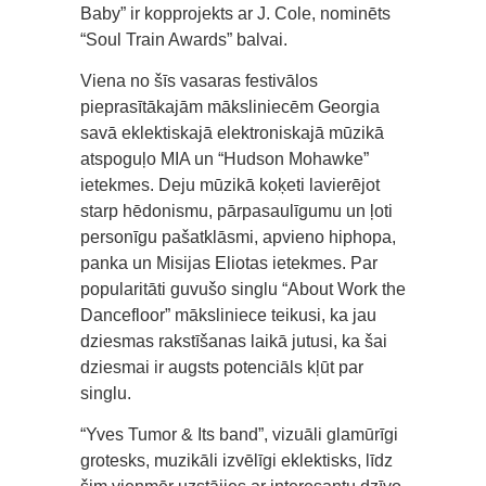
Baby” ir kopprojekts ar J. Cole, nominēts
“Soul Train Awards” balvai.
Viena no šīs vasaras festivālos
pieprasītākajām māksliniecēm Georgia
savā eklektiskajā elektroniskajā mūzikā
atspoguļo MIA un “Hudson Mohawke”
ietekmes. Deju mūzikā koķeti lavierējot
starp hēdonismu, pārpasaulīgumu un ļoti
personīgu pašatklāsmi, apvieno hiphopa,
panka un Misijas Eliotas ietekmes. Par
popularitāti guvušo singlu “About Work the
Dancefloor” māksliniece teikusi, ka jau
dziesmas rakstīšanas laikā jutusi, ka šai
dziesmai ir augsts potenciāls kļūt par
singlu.
“Yves Tumor & Its band”, vizuāli glamūrīgi
grotesks, muzikāli izvēlīgi eklektisks, līdz