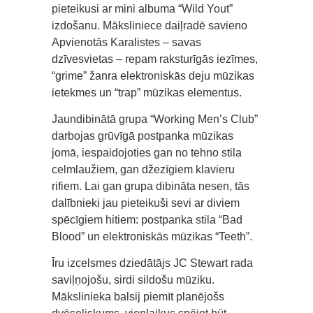
pieteikusi ar mini albuma “Wild Yout”
izdošanu. Māksliniece daiļradē savieno
Apvienotās Karalistes – savas
dzīvesvietas – repam raksturīgās iezīmes,
“grime” žanra elektroniskās deju mūzikas
ietekmes un “trap” mūzikas elementus.
Jaundibinātā grupa “Working Men’s Club”
darbojas grūvīgā postpanka mūzikas
jomā, iespaidojoties gan no tehno stila
celmlaužiem, gan džezīgiem klavieru
rifiem. Lai gan grupa dibināta nesen, tās
dalībnieki jau pieteikuši sevi ar diviem
spēcīgiem hitiem: postpanka stila “Bad
Blood” un elektroniskās mūzikas “Teeth”.
Īru izcelsmes dziedātājs JC Stewart rada
saviļņojošu, sirdi sildošu mūziku.
Mākslinieka balsij piemīt planējošs