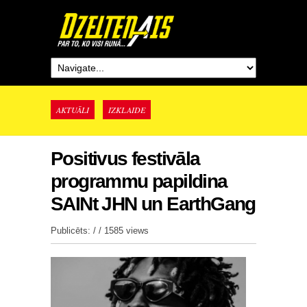
AKTUĀLI
IZKLAIDE
Positivus festivāla
programmu papildina
SAINt JHN un EarthGang
Publicēts: / /
1585 views