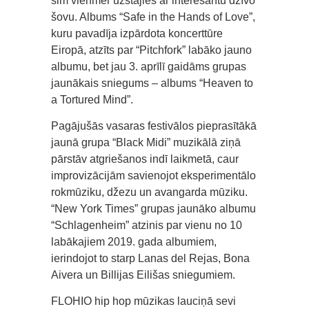
šim vienmēr uzstājies ar interesantu dzīvo
šovu. Albums “Safe in the Hands of Love”,
kuru pavadīja izpārdota koncerttūre
Eiropā, atzīts par “Pitchfork” labāko jauno
albumu, bet jau 3. aprīlī gaidāms grupas
jaunākais sniegums – albums “Heaven to
a Tortured Mind”.
Pagājušās vasaras festivālos pieprasītākā
jaunā grupa “Black Midi” muzikālā ziņā
pārstāv atgriešanos indī laikmetā, caur
improvizācijām savienojot eksperimentālo
rokmūziku, džezu un avangarda mūziku.
“New York Times” grupas jaunāko albumu
“Schlagenheim” atzinis par vienu no 10
labākajiem 2019. gada albumiem,
ierindojot to starp Lanas del Rejas, Bona
Aivera un Billijas Eilišas sniegumiem.
FLOHIO hip hop mūzikas lauciņā sevi