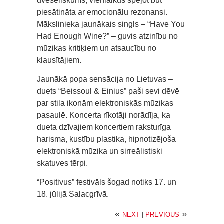
dvēseliskums, vienlaikus spējot būt
piesātināta ar emocionālu rezonansi.
Mākslinieka jaunākais singls – “Have You
Had Enough Wine?” – guvis atzinību no
mūzikas kritiķiem un atsaucību no
klausītājiem.
Jaunākā popa sensācija no Lietuvas –
duets “Beissoul & Einius” paši sevi dēvē
par stila ikonām elektroniskās mūzikas
pasaulē. Koncerta rīkotāji norādīja, ka
dueta dzīvajiem koncertiem raksturīga
harisma, kustību plastika, hipnotizējoša
elektroniskā mūzika un sirreālistiski
skatuves tērpi.
“Positivus” festivāls šogad notiks 17. un
18. jūlijā Salacgrīvā.
«
»
NEXT
|
PREVIOUS