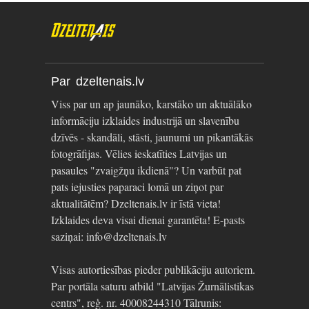
Par dzeltenais.lv
Viss par un ap jaunāko, karstāko un aktuālāko
informāciju izklaides industrijā un slavenību
dzīvēs - skandāli, stāsti, jaunumi un pikantākās
fotogrāfijas. Vēlies ieskatīties Latvijas un
pasaules "zvaigžņu ikdienā"? Un varbūt pat
pats iejusties paparaci lomā un ziņot par
aktualitātēm? Dzeltenais.lv ir īstā vieta!
Izklaides deva visai dienai garantēta! E-pasts
saziņai: info@dzeltenais.lv
Visas autortiesības pieder publikāciju autoriem.
Par portāla saturu atbild "Latvijas Žurnālistikas
centrs", reģ. nr. 40008244310 Tālrunis: