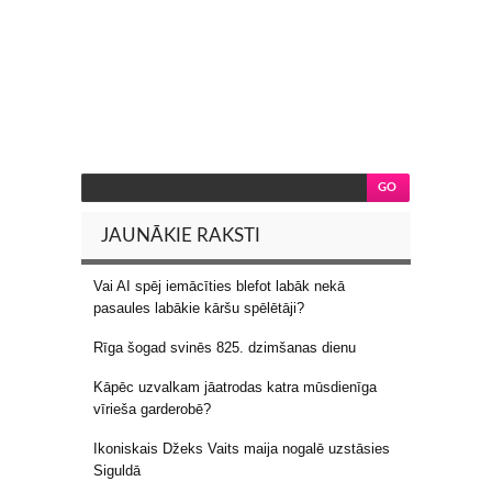
JAUNĀKIE RAKSTI
Vai AI spēj iemācīties blefot labāk nekā
pasaules labākie kāršu spēlētāji?
Rīga šogad svinēs 825. dzimšanas dienu
Kāpēc uzvalkam jāatrodas katra mūsdienīga
vīrieša garderobē?
Ikoniskais Džeks Vaits maija nogalē uzstāsies
Siguldā