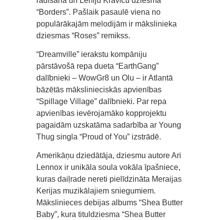
radīšanā un Leniju Kravicu dziesmā
“Borders”. Pašlaik pasaulē viena no
populārākajām melodijām ir mākslinieka
dziesmas “Roses” remikss.
“Dreamville” ierakstu kompāniju
pārstāvošā repa dueta “EarthGang”
dalībnieki – WowGr8 un Olu – ir Atlantā
bāzētās mākslinieciskās apvienības
“Spillage Village” dalībnieki. Par repa
apvienības ievērojamāko kopprojektu
pagaidām uzskatāma sadarbība ar Young
Thug singla “Proud of You” izstrādē.
Amerikāņu dziedātāja, dziesmu autore Ari
Lennox ir unikāla soula vokāla īpašniece,
kuras daiļrade nereti pielīdzināta Meraijas
Kerijas muzikālajiem sniegumiem.
Mākslinieces debijas albums “Shea Butter
Baby”, kura tituldziesma “Shea Butter