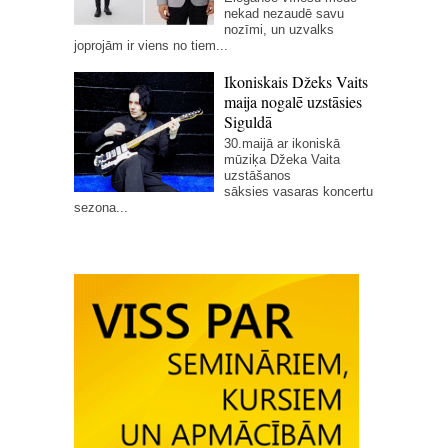
nekad nezaudē savu
nozīmi, un uzvalks
joprojām ir viens no tiem...
Ikoniskais Džeks Vaits
maija nogalē uzstāsies
Siguldā
30.maijā ar ikoniskā
mūziķa Džeka Vaita
uzstāšanos
sāksies vasaras koncertu
sezona...