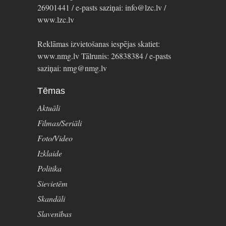
26901441 / e-pasts saziņai: info@lzc.lv /
www.lzc.lv
Reklāmas izvietošanas iespējas skatiet:
www.nmg.lv Tālrunis: 26838384 / e-pasts
saziņai: nmg@nmg.lv
Tēmas
Aktuāli
Filmas/Seriāli
Foto/Video
Izklaide
Politika
Sievietēm
Skandāli
Slavenības