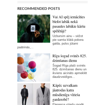
RECOMMENDED POSTS
Vai AI spēj iemācīties
blefot labāk nekā
pasaules labākie kāršu
spēlētāji?
Uzbursim ainu – sēžot
pie samta klātā pokera
galda, pulss jūtami
paātrinās,...
Rīga šogad svinēs 825.
dzimšanas dienu
Šogad Rīga plaši svinēs
825. dzimšanas dienu un
ikviens aicināts apmeklēt
daudzveidīgos...
Kāpēc uzvalkam
jāatrodas katra
mūsdienīga vīrieša
garderobē?
Elegance vīriešu modē