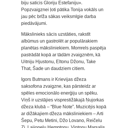
biju saticis Gloriju Estefaniju».
Popzvaigznei ļoti pātika Tonija vokāls un
jau pēc brīža sākas veiksmīgie darba
piedāvājumi.
Mākslinieks sācis uzstāties, rakstīt
albūmus un gastrolēt ar populārakiem
planētas māksliniekiem. Momrels paspēja
pastrādāt kopā ar tādām zvaigznēm, kā
Uitniju Hjustonu, Eltonu Džonu, Take
That, Šade un daudziem citiem.
Igors Butmans ir Krievijas džeza
saksofona zvaigzne, kas pārsteidz ar
spēles emocionālo enerģiju un spēku.
Viņš ir uzstājies visprestižākajā Ņujorkas
džeza klubā – “Blue Note”. Muzicējis kopā
ar dižākajiem džeza māksliniekiem – Arti
Šepu, Petu Metini, Džo Lovano, Reičelu
Zi, Laijonelu Hemptonu, Vintonu Marsalis,