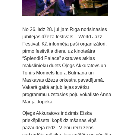
No 26. līdz 28. jūlijam Rīgā norisināsies
jubilejas džeza festivāls – World Jazz
Festival. Kā informēja paši organizātori,
pirmo festivāla dienu uz kinoteātra
“Splendid Palace” skatuves atklās
mākslinieku duets Oļegs Akkuratovs un
Tonijs Momrels Igora Butmana un
Maskavas džeza orķestra pavadījumā.
Vakarā gaitā ar jubilejas svētku
progrāmmu uzstāsies poļu vokāliste Anna
Marija Jopeka.
Oļegs Akkuratovs ir dzimis Eiska
priekšpilsētā, kopš dzimšanas viņš
pazaudēja redzi. Vienu reizi zēns
sadzirdēja mūziku, kas spēlēja no vēctēta