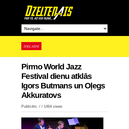
IZKLAIDE
Pirmo World Jazz
Festival dienu atklās
Igors Butmans un Oļegs
Akkuratovs
Publicēts: / /
1464 views