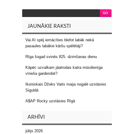
JAUNĀKIE RAKSTI
Vai AI spēj iemācīties blefot labāk nekā
pasaules labākie kāršu spēlētāji?
Rīga šogad svinēs 825. dzimšanas dienu
Kāpēc uzvalkam jāatrodas katra mūsdienīga
vīrieša garderobē?
Ikoniskais Džeks Vaits maija nogalē uzstāsies
Siguldā
A$AP Rocky uzstāsies Rīgā
ARHĪVI
jūlijs 2026