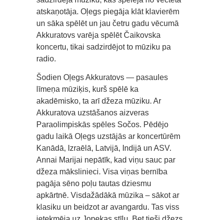
atskaņotāja. Oļegs piegāja klāt klavierēm
un sāka spēlēt un jau četru gadu vēcumā
Akkuratovs varēja spēlēt Čaikovska
koncertu, tikai sadzirdējot to mūziku pa
radio.
Šodien Oļegs Akkuratovs — pasaules
līmeņa mūziķis, kurš spēlē ka
akadēmisko, ta arī džeza mūziku. Ar
Akkuratova uzstāšanos aizveras
Paraolimpiskās spēles Sočos. Pēdējo
gadu laikā Oļegs uzstājās ar koncertūrēm
Kanādā, Izraēlā, Latvijā, Indijā un ASV.
Annai Marijai nepātīk, kad viņu sauc par
džeza mākslinieci. Visa viņas bernība
pagāja sēno poļu tautas dziesmu
apkārtnē. Visdažādākā mūzika – sākot ar
klasiku un beidzot ar avangardu. Tas viss
ietekmēja uz Jopekas stīlu. Bet tieši džezs