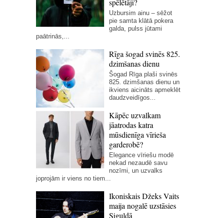
spēlētāji?
Uzbursim ainu – sēžot
pie samta klātā pokera
galda, pulss jūtami
paātrinās,...
Rīga šogad svinēs 825.
dzimšanas dienu
Šogad Rīga plaši svinēs
825. dzimšanas dienu un
ikviens aicināts apmeklēt
daudzveidīgos...
Kāpēc uzvalkam
jāatrodas katra
mūsdienīga vīrieša
garderobē?
Elegance vīriešu modē
nekad nezaudē savu
nozīmi, un uzvalks
joprojām ir viens no tiem...
Ikoniskais Džeks Vaits
maija nogalē uzstāsies
Siguldā