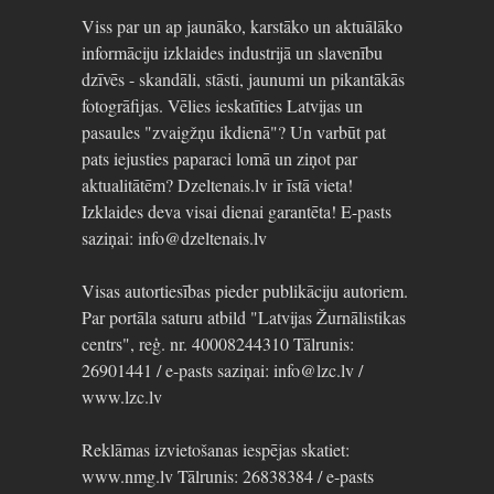
Viss par un ap jaunāko, karstāko un aktuālāko
informāciju izklaides industrijā un slavenību
dzīvēs - skandāli, stāsti, jaunumi un pikantākās
fotogrāfijas. Vēlies ieskatīties Latvijas un
pasaules "zvaigžņu ikdienā"? Un varbūt pat
pats iejusties paparaci lomā un ziņot par
aktualitātēm? Dzeltenais.lv ir īstā vieta!
Izklaides deva visai dienai garantēta! E-pasts
saziņai: info@dzeltenais.lv
Visas autortiesības pieder publikāciju autoriem.
Par portāla saturu atbild "Latvijas Žurnālistikas
centrs", reģ. nr. 40008244310 Tālrunis:
26901441 / e-pasts saziņai: info@lzc.lv /
www.lzc.lv
Reklāmas izvietošanas iespējas skatiet:
www.nmg.lv Tālrunis: 26838384 / e-pasts