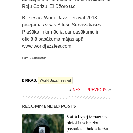
Reju Čārlzu, El Džero u.c.
Biļetes uz World Jazz Festival 2018 ir
pieejamas visās Biļešu Serviss kasēs.
Plašāka informācija par pasākumu ir
oficiālā pasākuma mājaslapā
www.worldjazzfest.com.
Foto: Publicitātes
BIRKAS:
World Jazz Festival
«
»
NEXT
|
PREVIOUS
RECOMMENDED POSTS
Vai AI spēj iemācīties
blefot labāk nekā
pasaules labākie kāršu