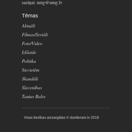
saziņai: nmg@nmg.lv
Tēmas
Aktuāli
Filmas/Seriāli
Foto/Video
Izklaide
Politika
Sievietēm
Skandāli
Slavenības
Tautas Balss
Visas tiesības aizsargātas © dzeltenais.lv 2018