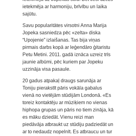
ietekmēja ar harmoniju, brīvību un laika
sajūtu.
Savu popularitātes virsotni Anna Marija
Jopeka sasniedza pēc «zelta» diska
“Upojenie” izlaišanas. Tas bija viņas
pirmais darbs kopā ar leģendāro ģitaristu
Petu Metini. 2011. gadā iznāca uzreiz trīs
jaunie albūmi, pēc kuriem par Jopeku
uzzināja visa pasaule.
20 gadus atpakaļ draugs sarunāja ar
Toniju pierakstīt pāris vokāla gabalus
vienā no vietējām stūdijām Londonā. «Es
toreiz kontaktēju ar mūziķiem no vienas
hiphopa grupas un pāris no tiem zināja, kā
es māku dziedāt. Vienu reizi man
piedāvāja atbraukt uz stūdiju padziedāt un
ar to nedaudz nopelnīt. Es atbraucu un tur