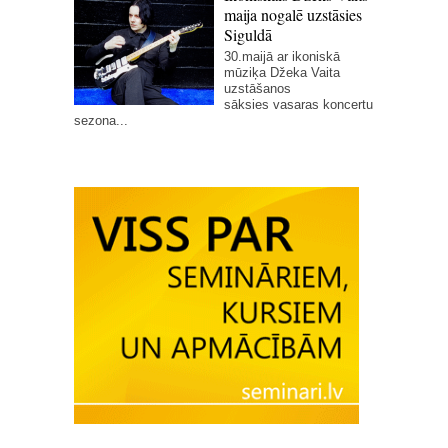
maija nogalē uzstāsies
Siguldā
30.maijā ar ikoniskā
mūziķa Džeka Vaita
uzstāšanos
sāksies vasaras koncertu
sezona...