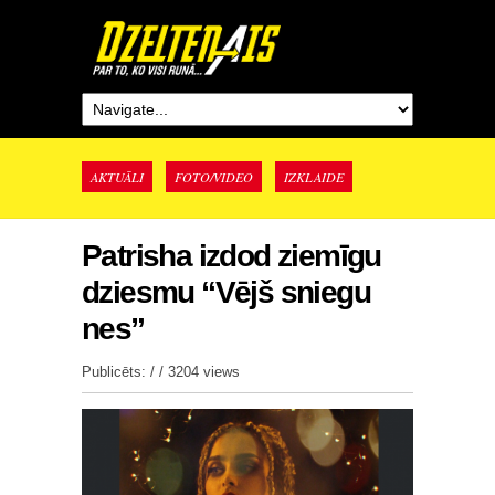
AKTUĀLI
FOTO/VIDEO
IZKLAIDE
Patrisha izdod ziemīgu
dziesmu “Vējš sniegu
nes”
Publicēts: / /
3204 views