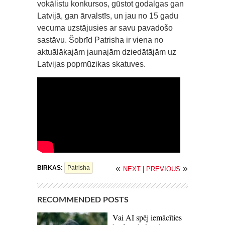
vokālistu konkursos, gūstot godalgas gan
Latvijā, gan ārvalstīs, un jau no 15 gadu
vecuma uzstājusies ar savu pavadošo
sastāvu. Šobrīd Patrisha ir viena no
aktuālākajām jaunajām dziedātājām uz
Latvijas popmūzikas skatuves.
«
»
BIRKAS:
Patrisha
NEXT
|
PREVIOUS
RECOMMENDED POSTS
Vai AI spēj iemācīties