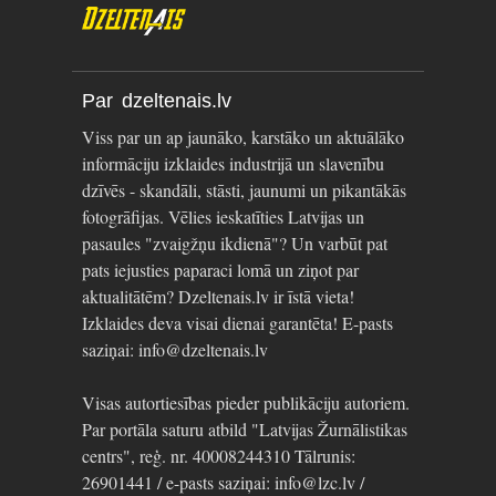
Par dzeltenais.lv
Viss par un ap jaunāko, karstāko un aktuālāko
informāciju izklaides industrijā un slavenību
dzīvēs - skandāli, stāsti, jaunumi un pikantākās
fotogrāfijas. Vēlies ieskatīties Latvijas un
pasaules "zvaigžņu ikdienā"? Un varbūt pat
pats iejusties paparaci lomā un ziņot par
aktualitātēm? Dzeltenais.lv ir īstā vieta!
Izklaides deva visai dienai garantēta! E-pasts
saziņai: info@dzeltenais.lv
Visas autortiesības pieder publikāciju autoriem.
Par portāla saturu atbild "Latvijas Žurnālistikas
centrs", reģ. nr. 40008244310 Tālrunis:
26901441 / e-pasts saziņai: info@lzc.lv /