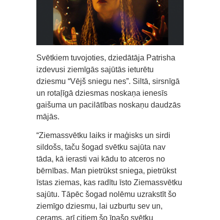
Svētkiem tuvojoties, dziedātāja Patrisha
izdevusi ziemīgās sajūtās ieturētu
dziesmu “Vējš sniegu nes”. Siltā, sirsnīgā
un rotaļīgā dziesmas noskaņa ienesīs
gaišuma un pacilātības noskaņu daudzās
mājās.
“Ziemassvētku laiks ir maģisks un sirdi
sildošs, taču šogad svētku sajūta nav
tāda, kā ierasti vai kādu to atceros no
bērnības. Man pietrūkst sniega, pietrūkst
īstas ziemas, kas radītu īsto Ziemassvētku
sajūtu. Tāpēc šogad nolēmu uzrakstīt šo
ziemīgo dziesmu, lai uzburtu sev un,
cerams, arī citiem šo īpašo svētku