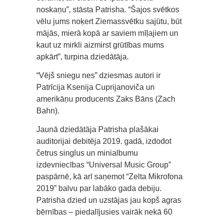
noskaņu”, stāsta Patrisha. “Šajos svētkos
vēlu jums noķert Ziemassvētku sajūtu, būt
mājās, mierā kopā ar saviem mīļajiem un
kaut uz mirkli aizmirst grūtības mums
apkārt”, turpina dziedātāja.
“Vējš sniegu nes” dziesmas autori ir
Patrīcija Ksenija Cuprijanoviča un
amerikāņu producents Zaks Bāns (Zach
Bahn).
Jaunā dziedātāja Patrisha plašākai
auditorijai debitēja 2019. gadā, izdodot
četrus singlus un minialbumu
izdevniecības “Universal Music Group”
paspārnē, kā arī saņemot “Zelta Mikrofona
2019” balvu par labāko gada debiju.
Patrisha dzied un uzstājas jau kopš agras
bērnības – piedalījusies vairāk nekā 60