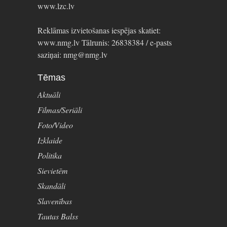
www.lzc.lv
Reklāmas izvietošanas iespējas skatiet:
www.nmg.lv Tālrunis: 26838384 / e-pasts
saziņai: nmg@nmg.lv
Tēmas
Aktuāli
Filmas/Seriāli
Foto/Video
Izklaide
Politika
Sievietēm
Skandāli
Slavenības
Tautas Balss