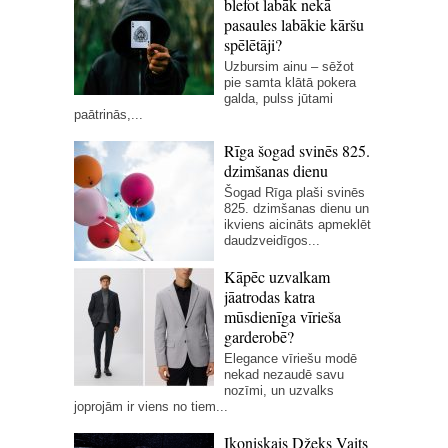
blefot labāk nekā
pasaules labākie kāršu
spēlētāji?
Uzbursim ainu – sēžot
pie samta klātā pokera
galda, pulss jūtami
paātrinās,...
Rīga šogad svinēs 825.
dzimšanas dienu
Šogad Rīga plaši svinēs
825. dzimšanas dienu un
ikviens aicināts apmeklēt
daudzveidīgos...
Kāpēc uzvalkam
jāatrodas katra
mūsdienīga vīrieša
garderobē?
Elegance vīriešu modē
nekad nezaudē savu
nozīmi, un uzvalks
joprojām ir viens no tiem...
Ikoniskais Džeks Vaits