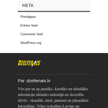
META
Pieslēgties
Entries feed
Comments feed
WordPress.org
Par dzeltenais.lv
Viss par un ap jaunāko, karstāko un aktuālāko
informāciju izklaides industrijā un slavenību
dzīvēs - skandāli, stāsti, jaunumi un pikantākās
fotogrāfijas. Vēlies ieskatīties Latvijas un