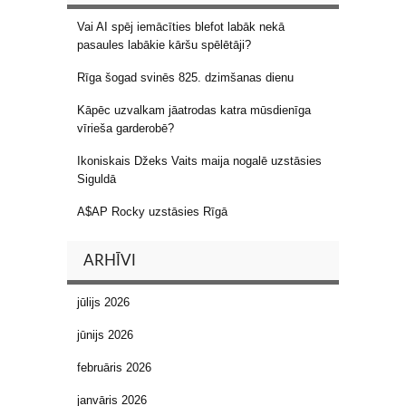
Vai AI spēj iemācīties blefot labāk nekā
pasaules labākie kāršu spēlētāji?
Rīga šogad svinēs 825. dzimšanas dienu
Kāpēc uzvalkam jāatrodas katra mūsdienīga
vīrieša garderobē?
Ikoniskais Džeks Vaits maija nogalē uzstāsies
Siguldā
A$AP Rocky uzstāsies Rīgā
ARHĪVI
jūlijs 2026
jūnijs 2026
februāris 2026
janvāris 2026