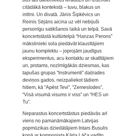
citādākā kontekstā – tuvu, blakus un
intīmi. Un divatā. Jānis Šipkēvics un
Reinis Sējāns aicina uz vēl nebijuši
personīgu satikšanos laikā un telpā. Savā
koncertstāstā kultūrtelpā “Hanzas Perons”
mākslinieki sola piedāvāt klausītājiem
jaunu komplektu – joprojām jaudīgus
eksperimentus, acu kontaktu ar skatītājiem
un, protams, nozīmīgākās dziesmas, kas
tapušas grupas “Instrumenti” daiļrades
deviņos gados, neizpaliekot tādiem
hitiem, kā “Apēst Tevi”, “Zemeslodes”,
“Visā visumā visums ir viss” un “HES un
Tu”.
Neparastus koncertstāstus piedāvās arī
viens no pamanāmākajiem Latvijas
popmūzikas dziedātājiem Intars Busulis
kopā ar komponista Kārļa Lāča vadīto