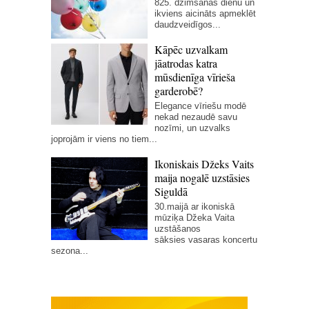
825. dzimšanas dienu un
ikviens aicināts apmeklēt
daudzveidīgos...
Kāpēc uzvalkam
jāatrodas katra
mūsdienīga vīrieša
garderobē?
Elegance vīriešu modē
nekad nezaudē savu
nozīmi, un uzvalks
joprojām ir viens no tiem...
Ikoniskais Džeks Vaits
maija nogalē uzstāsies
Siguldā
30.maijā ar ikoniskā
mūziķa Džeka Vaita
uzstāšanos
sāksies vasaras koncertu
sezona...