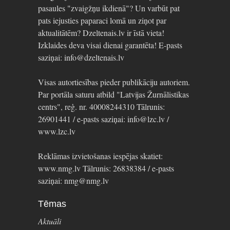
pasaules "zvaigžņu ikdienā"? Un varbūt pat
pats iejusties paparaci lomā un ziņot par
aktualitātēm? Dzeltenais.lv ir īstā vieta!
Izklaides deva visai dienai garantēta! E-pasts
saziņai: info@dzeltenais.lv
Visas autortiesības pieder publikāciju autoriem.
Par portāla saturu atbild "Latvijas Žurnālistikas
centrs", reģ. nr. 40008244310 Tālrunis:
26901441 / e-pasts saziņai: info@lzc.lv /
www.lzc.lv
Reklāmas izvietošanas iespējas skatiet:
www.nmg.lv Tālrunis: 26838384 / e-pasts
saziņai: nmg@nmg.lv
Tēmas
Aktuāli