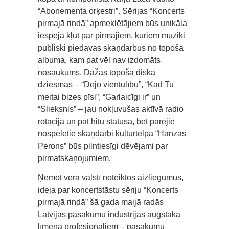
“Abonementa orķestri”. Sērijas “Koncerts
pirmajā rindā” apmeklētājiem būs unikāla
iespēja kļūt par pirmajiem, kuriem mūziķi
publiski piedāvās skaņdarbus no topošā
albuma, kam pat vēl nav izdomāts
nosaukums. Dažas topošā diska
dziesmas – “Dejo vientulību”, “Kad Tu
meitai bizes pīsi”, “Garlaicīgi ir” un
“Slieksnis” – jau nokļuvušas aktīvā radio
rotācijā un pat hitu statusā, bet pārējie
nospēlētie skaņdarbi kultūrtelpā “Hanzas
Perons” būs pilntiesīgi dēvējami par
pirmatskaņojumiem.
Ņemot vērā valstī noteiktos aizliegumus,
ideja par koncertstāstu sēriju “Koncerts
pirmajā rindā” šā gada maijā radās
Latvijas pasākumu industrijas augstākā
līmeņa profesionāļiem – pasākumu