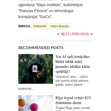
aģentūrai “Ideju institūts”, kultūrtelpai
“Hanzas Perons” un tehniskajai
kompānijai “GaCo”.
BIRKAS:
Instrumeti
Intars Busulis
«
»
NEXT
|
PREVIOUS
RECOMMENDED POSTS
Vai AI spēj iemācīties
blefot labāk nekā
pasaules labākie kāršu
spēlētāji?
Uzbursim ainu – sēžot
pie samta klātā pokera
galda, pulss jūtami
paātrinās,...
Rīga šogad svinēs 825.
dzimšanas dienu
Šogad Rīga plaši svinēs