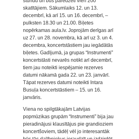
stundu un būs paredzēti vien 200
skatītājiem. Sākumlaiks 12. un 13.
decembrī, kā arī 15. un 16. decembrī, –
pulksten 18.30 un 21.00. Biļetes
nopērkamas aula.lv. Joprojām derīgas arī
uz 27. un 28. novembra, kā arī uz 3. un 4.
decembra, koncertstāstiem jau iegādātās
biļetes. Gadījumā, ja grupas “Instrumenti”
koncertstāsti nevarēs notikt arī decembrī,
tiem jau noteikti iespējamie rezerves
datumi nākamā gada 22. un 23. janvārī.
Tāpat rezerves datumi noteikti Intara
Busuļa koncertstāstiem – 15. un 16.
janvāris.
Viena no spilgtākajām Latvijas
popmūzikas grupām “Instrumenti” bija jau
pieradinājusi klausītājus pie grandioziem
koncertšoviem, tādēļ vēl jo interesantāk
būs tās dalībniekus ieraudzīt un izdzirdēt