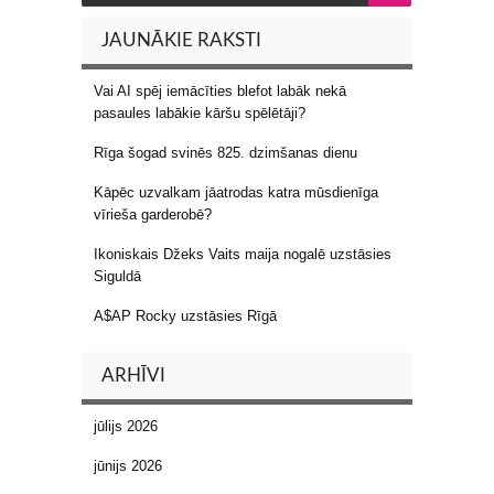
JAUNĀKIE RAKSTI
Vai AI spēj iemācīties blefot labāk nekā
pasaules labākie kāršu spēlētāji?
Rīga šogad svinēs 825. dzimšanas dienu
Kāpēc uzvalkam jāatrodas katra mūsdienīga
vīrieša garderobē?
Ikoniskais Džeks Vaits maija nogalē uzstāsies
Siguldā
A$AP Rocky uzstāsies Rīgā
ARHĪVI
jūlijs 2026
jūnijs 2026