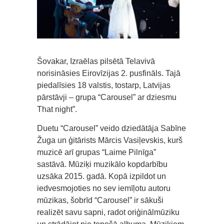
Šovakar, Izraēlas pilsētā Telavivā
norisināsies Eirovīzijas 2. pusfināls. Tajā
piedalīsies 18 valstis, tostarp, Latvijas
pārstāvji – grupa “Carousel” ar dziesmu
That night”.
Duetu “Carousel” veido dziedātāja Sabīne
Žuga un ģitārists Mārcis Vasiļevskis, kurš
muzicē arī grupas “Laime Pilnīga”
sastāvā. Mūziķi muzikālo kopdarbību
uzsāka 2015. gadā. Kopā izpildot un
iedvesmojoties no sev iemīļotu autoru
mūzikas, šobrīd “Carousel” ir sākuši
realizēt savu sapni, radot oriģinālmūziku