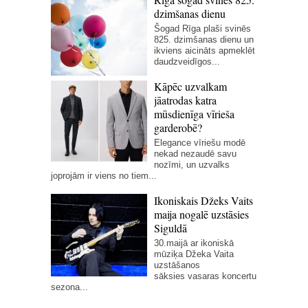
dzimšanas dienu
Šogad Rīga plaši svinēs
825. dzimšanas dienu un
ikviens aicināts apmeklēt
daudzveidīgos...
Kāpēc uzvalkam
jāatrodas katra
mūsdienīga vīrieša
garderobē?
Elegance vīriešu modē
nekad nezaudē savu
nozīmi, un uzvalks
joprojām ir viens no tiem...
Ikoniskais Džeks Vaits
maija nogalē uzstāsies
Siguldā
30.maijā ar ikoniskā
mūziķa Džeka Vaita
uzstāšanos
sāksies vasaras koncertu
sezona...