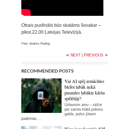
Otrais pusfināls būs skatāms šovakar –
plkst.22.00 Latvijas Televīzijā.
Foto: Andres Putting
«
»
NEXT
|
PREVIOUS
RECOMMENDED POSTS
Vai AI spēj iemācīties
blefot labāk nekā
pasaules labākie kāršu
spēlētāji?
Uzbursim ainu – sēžot
pie samta klātā pokera
galda, pulss jūtami
paātrinās,...
Rīga šogad svinēs 825.