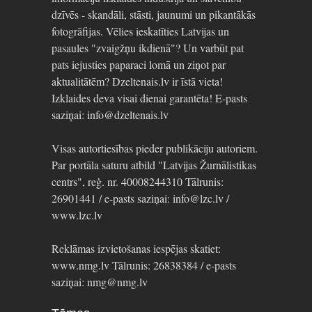
dzīvēs - skandāli, stāsti, jaunumi un pikantākās
fotogrāfijas. Vēlies ieskatīties Latvijas un
pasaules "zvaigžņu ikdienā"? Un varbūt pat
pats iejusties paparaci lomā un ziņot par
aktualitātēm? Dzeltenais.lv ir īstā vieta!
Izklaides deva visai dienai garantēta! E-pasts
saziņai: info@dzeltenais.lv
Visas autortiesības pieder publikāciju autoriem.
Par portāla saturu atbild "Latvijas Žurnālistikas
centrs", reģ. nr. 40008244310 Tālrunis:
26901441 / e-pasts saziņai: info@lzc.lv /
www.lzc.lv
Reklāmas izvietošanas iespējas skatiet:
www.nmg.lv Tālrunis: 26838384 / e-pasts
saziņai: nmg@nmg.lv