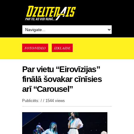
FOTO/VIDEO
IZKLAIDE
Par vietu “Eirovīzijas”
finālā šovakar cīnīsies
arī “Carousel”
Publicēts: / /
1544 views