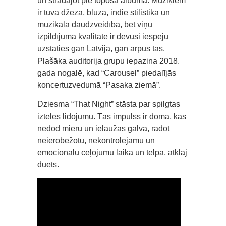
un strādājot pie topošā albuma. Mūziķiem
ir tuva džeza, blūza, indie stilistika un
muzikālā daudzveidība, bet viņu
izpildījuma kvalitāte ir devusi iespēju
uzstāties gan Latvijā, gan ārpus tās.
Plašāka auditorija grupu iepazina 2018.
gada nogalē, kad “Carousel” piedalījās
koncertuzvedumā “Pasaka ziemā”.
Dziesma “That Night” stāsta par spilgtas
iztēles lidojumu. Tās impulss ir doma, kas
nedod mieru un ielaužas galvā, radot
neierobežotu, nekontrolējamu un
emocionālu ceļojumu laikā un telpā, atklāj
duets.