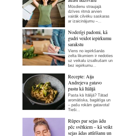
Mūsdienu straujajā
dzīves ritmā arvien
vairāk cilvēku saskaras
ar izaicinājumu –...
Noderīgi padomi, kā
gudri veidot iepirkumu
sarakstu
Viens no iepirkšanās
zelta likumiem ir nedoties
uz veikalu izsalkušam un
bez iepirkumu...
Recepte: Aija
Andrejeva gatavo
pastu kā Itālijā
Pasta kā Itālijā? Tātad
aromātiska, bagātīga un
– pašu rokām gatavota!
Tieši...
Rūpes par sejas ādu
pēc svētkiem – kā veikt
sejas ādas attīrīšanu un