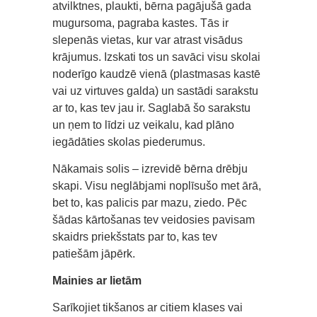
atvilktnes, plaukti, bērna pagājušā gada
mugursoma, pagraba kastes. Tās ir
slepenās vietas, kur var atrast visādus
krājumus. Izskati tos un savāci visu skolai
noderīgo kaudzē vienā (plastmasas kastē
vai uz virtuves galda) un sastādi sarakstu
ar to, kas tev jau ir. Saglabā šo sarakstu
un ņem to līdzi uz veikalu, kad plāno
iegādāties skolas piederumus.
Nākamais solis – izrevidē bērna drēbju
skapi. Visu neglābjami noplīsušo met ārā,
bet to, kas palicis par mazu, ziedo. Pēc
šādas kārtošanas tev veidosies pavisam
skaidrs priekšstats par to, kas tev
patiešām jāpērk.
Mainies ar lietām
Sarīkojiet tikšanos ar citiem klases vai