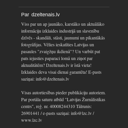
Par dzeltenais.lv
Viss par un ap jaunāko, karstāko un aktuālāko
informāciju izklaides industrijā un slavenību
dzīvēs - skandāli, stāsti, jaunumi un pikantākās
fotogrāfijas. Vēlies ieskatīties Latvijas un
pasaules "zvaigžņu ikdienā"? Un varbūt pat
pats iejusties paparaci lomā un ziņot par
aktualitātēm? Dzeltenais.lv ir īstā vieta!
Izklaides deva visai dienai garantēta! E-pasts
saziņai: info@dzeltenais.lv
Visas autortiesības pieder publikāciju autoriem.
Par portāla saturu atbild "Latvijas Žurnālistikas
centrs", reģ. nr. 40008244310 Tālrunis:
26901441 / e-pasts saziņai: info@lzc.lv /
www.lzc.lv