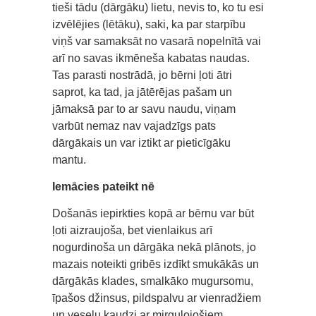
tieši tādu (dārgāku) lietu, nevis to, ko tu esi
izvēlējies (lētāku), saki, ka par starpību
viņš var samaksāt no vasarā nopelnītā vai
arī no savas ikmēneša kabatas naudas.
Tas parasti nostrādā, jo bērni ļoti ātri
saprot, ka tad, ja jātērējas pašam un
jāmaksā par to ar savu naudu, viņam
varbūt nemaz nav vajadzīgs pats
dārgākais un var iztikt ar pieticīgāku
mantu.
Iemācies pateikt nē
Došanās iepirkties kopā ar bērnu var būt
ļoti aizraujoša, bet vienlaikus arī
nogurdinoša un dārgāka nekā plānots, jo
mazais noteikti gribēs izdīkt smukākās un
dārgākās klades, smalkāko mugursomu,
īpašos džinsus, pildspalvu ar vienradžiem
un veselu kaudzi ar mirguļojošiem