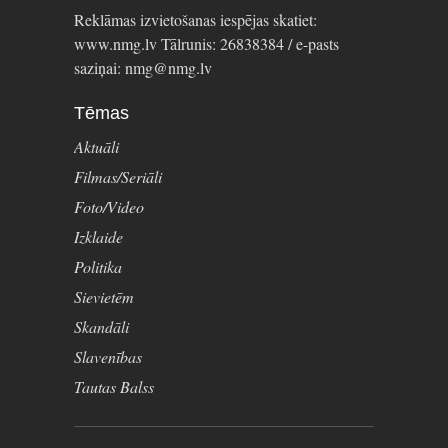
Reklāmas izvietošanas iespējas skatiet:
www.nmg.lv Tālrunis: 26838384 / e-pasts
saziņai: nmg@nmg.lv
Tēmas
Aktuāli
Filmas/Seriāli
Foto/Video
Izklaide
Politika
Sievietēm
Skandāli
Slavenības
Tautas Balss