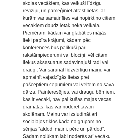
skolas vecākiem, kas veikuši līdzīgu
revīziju, un pamēģiniet atrast lietas, ar
kurām var samainīties vai nopirkt no citiem
vecākiem daudz lētāk nekā veikalā.
Piemēram, kādam var glabāties mājās
lieki papīra krājumi, kādam pēc
konferences būs palikuši pāri
rakstāmpiederumi vai blociņi, vēl citam
liekus aksesuārus sadāvinājuši radi vai
draugi. Var sarunāt līdzvērtīgu maiņu vai
apmainīt vajadzīgās lietas pret
pašceptiem cepumiem vai veltēm no sava
dārza. Painteresējies, vai draugu bērniem,
kas ir vecāki, nav palikušas mājās vecās
grāmatas, kas var noderēt tavam
skolēnam. Maiņu var izsludināt arī
sociālajos tīklos kādā no grupām no
sērijas “atdod, maini, pērc un pārdod”.
Šādam nolūkam labi noderēs arī vecāku