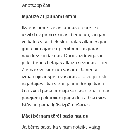
whatsapp čati.
Iepauzē ar jaunām lietām
Ikviens bērns vēlas jaunas drēbes, ko
uzvilkt uz pirmo skolas dienu, un, lai gan
veikalos visur tiek sludinātas atlaides par
godu pirmajam septembrim, tās parasti
nav diez ko dāsnas. Daudz izdevīgāk ir
pirkt drēbes lielajās atlaižu sezonās – pēc
Ziemassvētkiem un vasarā. Ja neesi
izmantojis iespēju vasaras atlaižu juceklī,
iegādājies tikai vienu jaunu drēbju kārtu,
ko uzvilkt pašā pirmajā skolas dienā, un ar
pārējiem pirkumiem pagaidi, kad sāksies
īstās un pamatīgās izpārdošanas.
Māci bērnam tērēt paša naudu
Ja bērns saka, ka viņam noteikti vajag