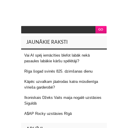
JAUNĀKIE RAKSTI
Vai AI spēj iemācīties blefot labāk nekā
pasaules labākie kāršu spēlētāji?
Rīga šogad svinēs 825. dzimšanas dienu
Kāpēc uzvalkam jāatrodas katra mūsdienīga
vīrieša garderobē?
Ikoniskais Džeks Vaits maija nogalē uzstāsies
Siguldā
A$AP Rocky uzstāsies Rīgā