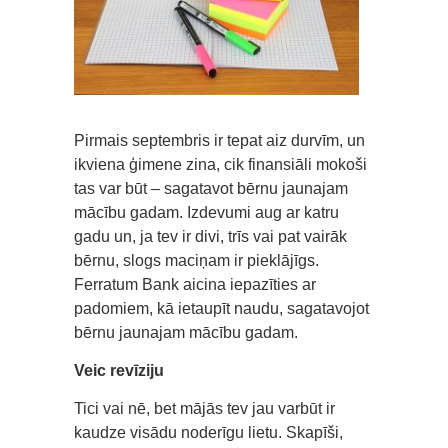
Pirmais septembris ir tepat aiz durvīm, un
ikviena ģimene zina, cik finansiāli mokoši
tas var būt – sagatavot bērnu jaunajam
mācību gadam. Izdevumi aug ar katru
gadu un, ja tev ir divi, trīs vai pat vairāk
bērnu, slogs maciņam ir pieklājīgs.
Ferratum Bank aicina iepazīties ar
padomiem, kā ietaupīt naudu, sagatavojot
bērnu jaunajam mācību gadam.
Veic revīziju
Tici vai nē, bet mājās tev jau varbūt ir
kaudze visādu noderīgu lietu. Skapīši,