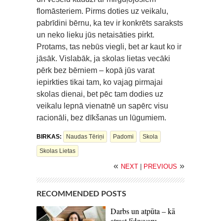
flomāsteriem. Pirms doties uz veikalu,
pabrīdini bērnu, ka tev ir konkrēts saraksts
un neko lieku jūs netaisāties pirkt.
Protams, tas nebūs viegli, bet ar kaut ko ir
jāsāk. Vislabāk, ja skolas lietas vecāki
pērk bez bērniem – kopā jūs varat
iepirkties tikai tam, ko vajag pirmajai
skolas dienai, bet pēc tam dodies uz
veikalu lepnā vienatnē un sapērc visu
racionāli, bez dīkšanas un lūgumiem.
BIRKAS:
Naudas Tēriņi
Padomi
Skola
Skolas Lietas
«
»
NEXT
|
PREVIOUS
RECOMMENDED POSTS
Darbs un atpūta – kā
atrast līdzsvaru