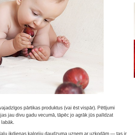
vajadzīgos pārtikas produktus (vai ēst vispār). Pētījumi
as jau divu gadu vecumā, tāpēc jo agrāk jūs palīdzat
 labāk.
rtdaļu ikdienas kaloriju daudzuma uzņem ar uzkodām — tas ir