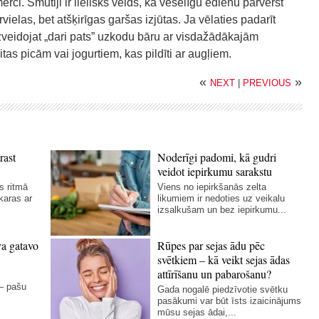
i. Smūtiji ir lielisks veids, kā veselīgu ēdienu pārvērst
vielas, bet atšķirīgas garšas izjūtas. Ja vēlaties padarīt
veidojat „dari pats” uzkodu bāru ar visdažādākajām
as picām vai jogurtiem, kas pildīti ar augļiem.
«
»
NEXT
|
PREVIOUS
rast
Noderīgi padomi, kā gudri
veidot iepirkumu sarakstu
s ritmā
Viens no iepirkšanās zelta
karas ar
likumiem ir nedoties uz veikalu
izsalkušam un bez iepirkumu...
va gatavo
Rūpes par sejas ādu pēc
svētkiem – kā veikt sejas ādas
attīrīšanu un pabarošanu?
 – pašu
Gada nogalē piedzīvotie svētku
pasākumi var būt īsts izaicinājums
mūsu sejas ādai,...