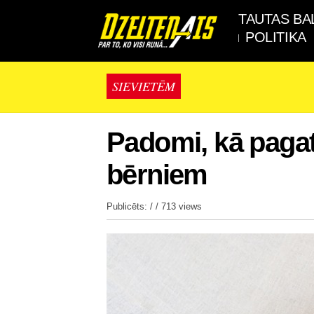
TAUTAS BA
POLITIKA
SIEVIETĒM
Padomi, kā paga
bērniem
Publicēts: / /
713 views