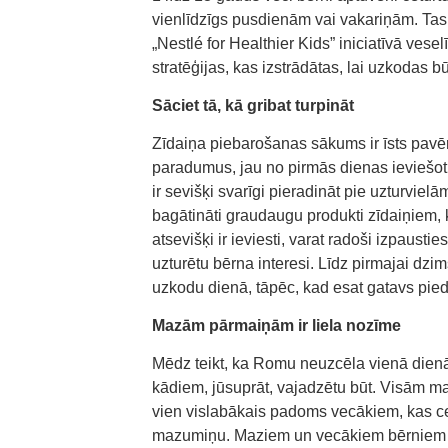
vienlīdzīgs pusdienām vai vakariņām. Tas n
„Nestlé for Healthier Kids” iniciatīvā ve
stratēģijas, kas izstrādātas, lai uzkodas 
Sāciet tā, kā gribat turpināt
Zīdaiņa piebarošanas sākums ir īsts pavēr
paradumus, jau no pirmās dienas ieviešot
ir sevišķi svarīgi pieradināt pie uzturvie
bagātināti graudaugu produkti zīdaiņiem, 
atsevišķi ir ieviesti, varat radoši izpaus
uzturētu bērna interesi. Līdz pirmajai d
uzkodu dienā, tāpēc, kad esat gatavs piedā
Mazām pārmaiņām ir liela nozīme
Mēdz teikt, ka Romu neuzcēla vienā dienā
kādiem, jūsuprāt, vajadzētu būt. Visām m
vien vislabākais padoms vecākiem, kas c
mazumiņu. Maziem un vecākiem bērniem la