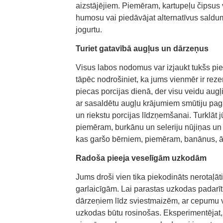
aizstājējiem. Piemēram, kartupeļu čipsus v
humosu vai piedāvājat alternatīvus saldu
jogurtu.
Turiet gatavībā augļus un dārzeņus
Visus labos nodomus var izjaukt tukšs piel
tāpēc nodrošiniet, ka jums vienmēr ir rez
piecas porcijas dienā, der visu veidu augļi
ar sasaldētu augļu krājumiem smūtiju pa
un riekstu porcijas līdzņemšanai. Turklāt
piemēram, burkānu un seleriju nūjiņas un 
kas garšo bērniem, piemēram, banānus, āb
Radoša pieeja veselīgām uzkodām
Jums droši vien tika piekodināts nerotaļāt
garlaicīgām. Lai parastas uzkodas padarītu
dārzeņiem līdz sviestmaizēm, ar cepumu v
uzkodas būtu rosinošas. Eksperimentējat