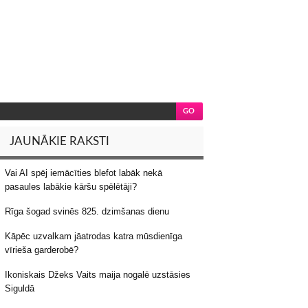
JAUNĀKIE RAKSTI
Vai AI spēj iemācīties blefot labāk nekā
pasaules labākie kāršu spēlētāji?
Rīga šogad svinēs 825. dzimšanas dienu
Kāpēc uzvalkam jāatrodas katra mūsdienīga
vīrieša garderobē?
Ikoniskais Džeks Vaits maija nogalē uzstāsies
Siguldā