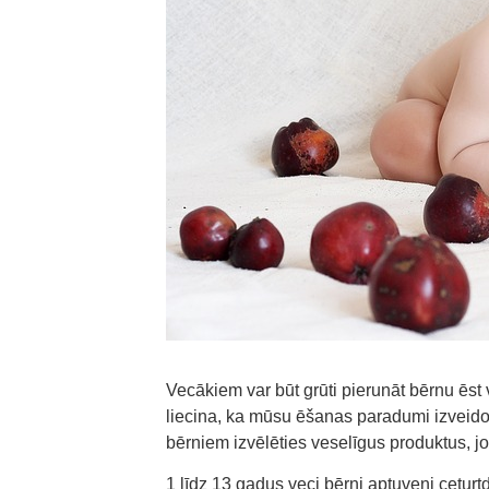
Vecākiem var būt grūti pierunāt bērnu ēst 
liecina, ka mūsu ēšanas paradumi izveidoj
bērniem izvēlēties veselīgus produktus, jo
1 līdz 13 gadus veci bērni aptuveni cetu