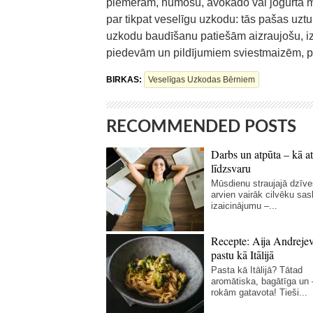
piemēram, humosu, avokado vai jogurta mērc
par tikpat veselīgu uzkodu: tās pašas uztur
uzkodu baudīšanu patiešām aizraujošu, iz
piedevām un pildījumiem sviestmaizēm, pit
BIRKAS:
Veselīgas Uzkodas Bērniem
RECOMMENDED POSTS
Darbs un atpūta – kā at
līdzsvaru
Mūsdienu straujajā dzīve
arvien vairāk cilvēku sas
izaicinājumu –...
Recepte: Aija Andreje
pastu kā Itālijā
Pasta kā Itālijā? Tātad
aromātiska, bagātīga un
rokām gatavota! Tieši...