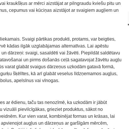
ai kraukšķus ar mērci aizstājat ar pilngraudu kviešu pitu un
mus, cepumus vai kūciņas aizstājot ar svaigiem augļiem un
iekamais. Svaigi pārtikas produkti, protams, var beigties,
ervē kādas ilgāk uzglabājamas alternatīvas. Lai apēstu
 un dārzeņi: svaigi, sasaldēti vai žāvēti. Piepildāt saldētavu
gatavošanai un pirms došanās ceļā sagatavojat žāvētu augļu
 jūs varat glabāt svaigus dārzeņus uzkodām gatavā formā,
gurķu šķēlītes, kā arī glabāt veselus līdzņemamos augļus,
olus, apelsīnus vai vīnogas.
ies ar ēdienu, taču tas nenozīmē, ka uzkodām ir jābūt
 vizuāli pievilcīgākas, grieziet produktus, sākot no
eidnēm. Kur vien varat, kombinējat formas un krāsas, lai
, apvienojot augļus un dārzeņus ar garšīgām mērcēm,