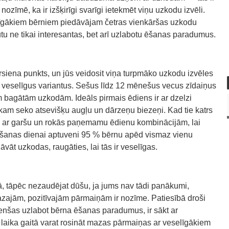
ozīmē, ka ir izšķirīgi svarīgi ietekmēt viņu uzkodu izvēli.
selīgākiem bērniem piedāvājam četras vienkāršas uzkodu
būtu ne tikai interesantas, bet arī uzlabotu ēšanas paradumus.
siena punkts, un jūs veidosit viņa turpmāko uzkodu izvēles
 veselīgus variantus. Sešus līdz 12 mēnešus vecus zīdaiņus
lām bagātām uzkodām. Ideāls pirmais ēdiens ir ar dzelzi
kam seko atsevišķu augļu un dārzeņu biezeņi. Kad tie katrs
ties ar garšu un rokās paņemamu ēdienu kombinācijām, lai
zimšanas dienai aptuveni 95 % bērnu apēd vismaz vienu
vāt uzkodas, raugāties, lai tās ir veselīgas.
, tāpēc nezaudējat dūšu, ja jums nav tādi panākumi,
azajām, pozitīvajām pārmaiņām ir nozīme. Patiesībā droši
enšas uzlabot bērna ēšanas paradumus, ir sākt ar
ika gaitā varat rosināt mazas pārmaiņas ar veselīgākiem