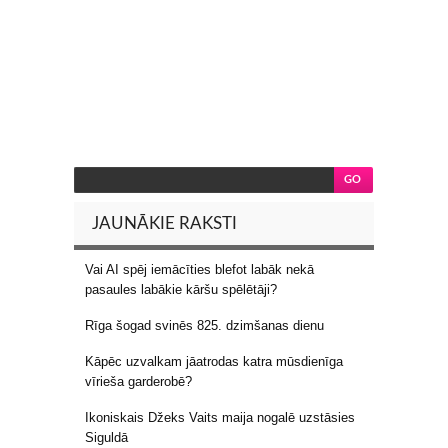
JAUNĀKIE RAKSTI
Vai AI spēj iemācīties blefot labāk nekā
pasaules labākie kāršu spēlētāji?
Rīga šogad svinēs 825. dzimšanas dienu
Kāpēc uzvalkam jāatrodas katra mūsdienīga
vīrieša garderobē?
Ikoniskais Džeks Vaits maija nogalē uzstāsies
Siguldā