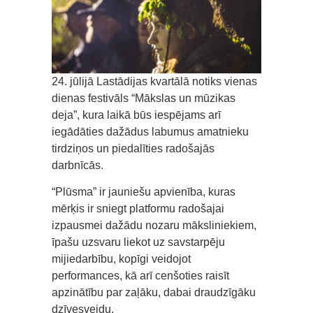
24. jūlijā Lastādijas kvartālā notiks vienas
dienas festivāls “Mākslas un mūzikas
deja”, kura laikā būs iespējams arī
iegādāties dažādus labumus amatnieku
tirdziņos un piedalīties radošajās
darbnīcās.
“Plūsma” ir jauniešu apvienība, kuras
mērķis ir sniegt platformu radošajai
izpausmei dažādu nozaru māksliniekiem,
īpašu uzsvaru liekot uz savstarpēju
mijiedarbību, kopīgi veidojot
performances, kā arī cenšoties raisīt
apzinātību par zaļāku, dabai draudzīgāku
dzīvesveidu.