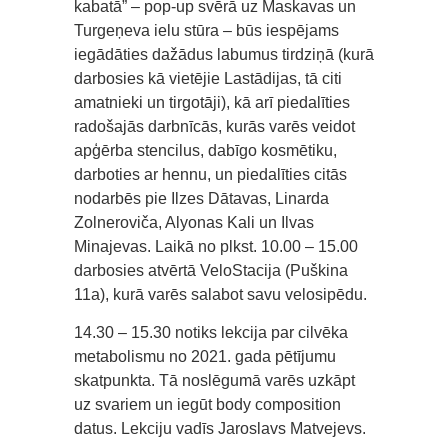
kabatā” – pop-up svērā uz Maskavas un
Turgeņeva ielu stūra – būs iespējams
iegādāties dažādus labumus tirdziņā (kurā
darbosies kā vietējie Lastādijas, tā citi
amatnieki un tirgotāji), kā arī piedalīties
radošajās darbnīcās, kurās varēs veidot
apģērba stencilus, dabīgo kosmētiku,
darboties ar hennu, un piedalīties citās
nodarbēs pie Ilzes Dātavas, Linarda
Zolneroviča, Alyonas Kali un Ilvas
Minajevas. Laikā no plkst. 10.00 – 15.00
darbosies atvērtā VeloStacija (Puškina
11a), kurā varēs salabot savu velosipēdu.
14.30 – 15.30 notiks lekcija par cilvēka
metabolismu no 2021. gada pētījumu
skatpunkta. Tā noslēgumā varēs uzkāpt
uz svariem un iegūt body composition
datus. Lekciju vadīs Jaroslavs Matvejevs.