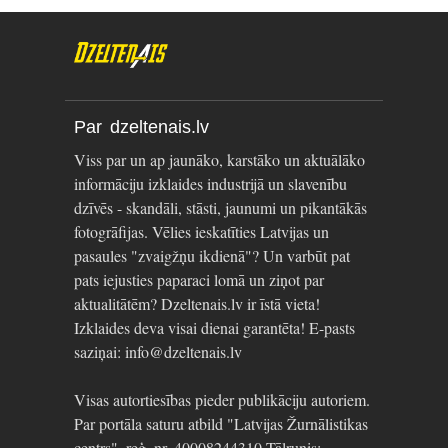
Par dzeltenais.lv
Viss par un ap jaunāko, karstāko un aktuālāko
informāciju izklaides industrijā un slavenību
dzīvēs - skandāli, stāsti, jaunumi un pikantākās
fotogrāfijas. Vēlies ieskatīties Latvijas un
pasaules "zvaigžņu ikdienā"? Un varbūt pat
pats iejusties paparaci lomā un ziņot par
aktualitātēm? Dzeltenais.lv ir īstā vieta!
Izklaides deva visai dienai garantēta! E-pasts
saziņai: info@dzeltenais.lv
Visas autortiesības pieder publikāciju autoriem.
Par portāla saturu atbild "Latvijas Žurnālistikas
centrs", reģ. nr. 40008244310 Tālrunis: