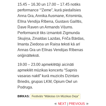
15.45 – 16.30 un 17.00 – 17.45 notiks
performance ‘“Zeme”, kurā piedalīsies
Anna Gra, Annika Ausmane, Krisminta,
Elīna Vendija Rībena, Gustavs Gailītis,
Dave Raven un Armands Viļums.
Performancē tiks izmantoti Zigmunda
Skujiņa, Zinaīdas Lazdas, Friča Bārdas,
Imanta Ziedoņa un Raiņa teksti kā arī
Annas Gra un Elīnas Vendijas Rībenas
oriģinālteksti.
19.00 – 23.00 apmeklētāji aicināti
apmeklēt mūzikas koncertu “Sapnis
vasaras naktī” kurā muzicēs Dzintars
Briedis, grupas LKM, Opium Owl un
Podruga.
BIRKAS:
Festivāls “Mākslas Un Mūzikas Deja”
«
»
NEXT
|
PREVIOUS