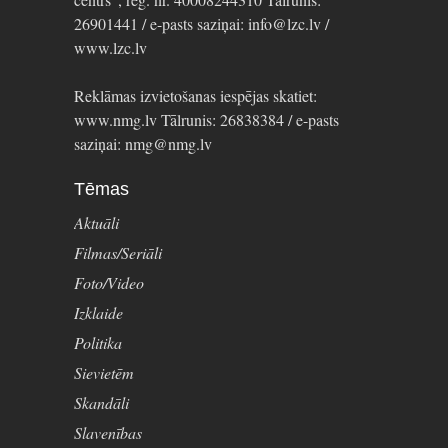
26901441 / e-pasts saziņai: info@lzc.lv /
www.lzc.lv
Reklāmas izvietošanas iespējas skatiet:
www.nmg.lv Tālrunis: 26838384 / e-pasts
saziņai: nmg@nmg.lv
Tēmas
Aktuāli
Filmas/Seriāli
Foto/Video
Izklaide
Politika
Sievietēm
Skandāli
Slavenības