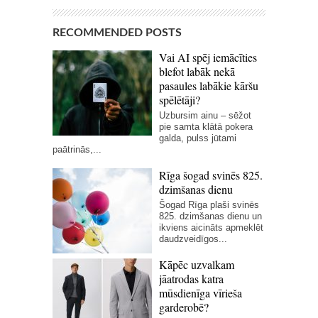
RECOMMENDED POSTS
Vai AI spēj iemācīties
blefot labāk nekā
pasaules labākie kāršu
spēlētāji?
Uzbursim ainu – sēžot
pie samta klātā pokera
galda, pulss jūtami
paātrinās,...
Rīga šogad svinēs 825.
dzimšanas dienu
Šogad Rīga plaši svinēs
825. dzimšanas dienu un
ikviens aicināts apmeklēt
daudzveidīgos...
Kāpēc uzvalkam
jāatrodas katra
mūsdienīga vīrieša
garderobē?