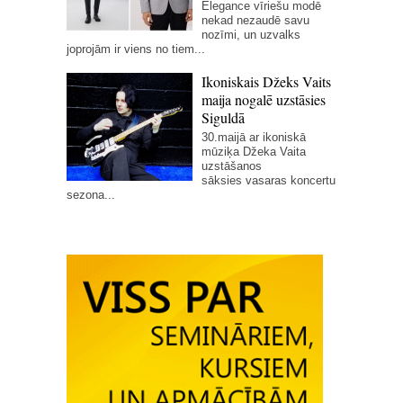
Elegance vīriešu modē
nekad nezaudē savu
nozīmi, un uzvalks
joprojām ir viens no tiem...
Ikoniskais Džeks Vaits
maija nogalē uzstāsies
Siguldā
30.maijā ar ikoniskā
mūziķa Džeka Vaita
uzstāšanos
sāksies vasaras koncertu
sezona...