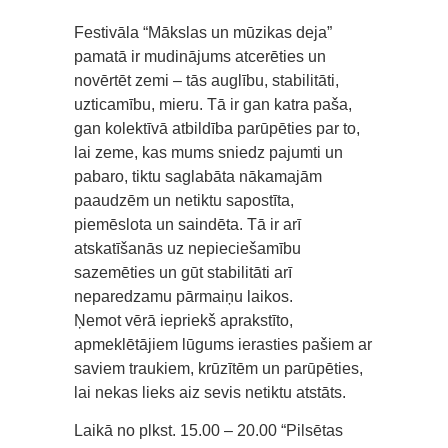
Festivāla “Mākslas un mūzikas deja”
pamatā ir mudinājums atcerēties un
novērtēt zemi – tās auglību, stabilitāti,
uzticamību, mieru. Tā ir gan katra paša,
gan kolektīvā atbildība parūpēties par to,
lai zeme, kas mums sniedz pajumti un
pabaro, tiktu saglabāta nākamajām
paaudzēm un netiktu sapostīta,
piemēslota un saindēta. Tā ir arī
atskatīšanās uz nepieciešamību
sazemēties un gūt stabilitāti arī
neparedzamu pārmaiņu laikos.
Ņemot vērā iepriekš aprakstīto,
apmeklētājiem lūgums ierasties pašiem ar
saviem traukiem, krūzītēm un parūpēties,
lai nekas lieks aiz sevis netiktu atstāts.
Laikā no plkst. 15.00 – 20.00 “Pilsētas