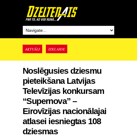
AKTUĀLI
IZKLAIDE
Noslēgusies dziesmu
pieteikšana Latvijas
Televīzijas konkursam
“Supernova” –
Eirovīzijas nacionālajai
atlasei iesniegtas 108
dziesmas