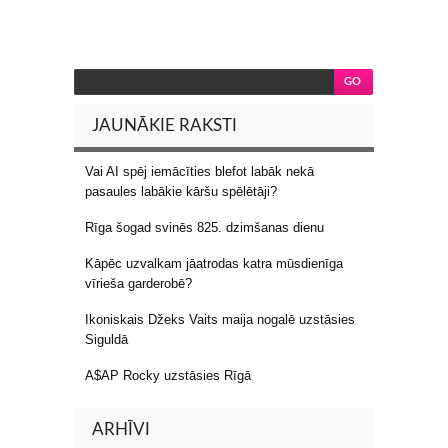
JAUNĀKIE RAKSTI
Vai AI spēj iemācīties blefot labāk nekā
pasaules labākie kāršu spēlētāji?
Rīga šogad svinēs 825. dzimšanas dienu
Kāpēc uzvalkam jāatrodas katra mūsdienīga
vīrieša garderobē?
Ikoniskais Džeks Vaits maija nogalē uzstāsies
Siguldā
A$AP Rocky uzstāsies Rīgā
ARHĪVI