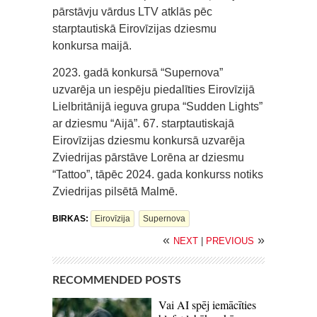
pārstāvju vārdus LTV atklās pēc
starptautiskā Eirovīzijas dziesmu
konkursa maijā.
2023. gadā konkursā “Supernova”
uzvarēja un iespēju piedalīties Eirovīzijā
Lielbritānijā ieguva grupa “Sudden Lights”
ar dziesmu “Aijā”. 67. starptautiskajā
Eirovīzijas dziesmu konkursā uzvarēja
Zviedrijas pārstāve Lorēna ar dziesmu
“Tattoo”, tāpēc 2024. gada konkurss notiks
Zviedrijas pilsētā Malmē.
BIRKAS:
Eirovīzija
Supernova
«
»
NEXT
|
PREVIOUS
RECOMMENDED POSTS
Vai AI spēj iemācīties