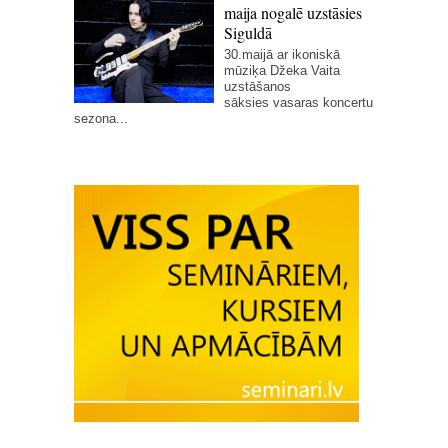
maija nogalē uzstāsies
Siguldā
30.maijā ar ikoniskā
mūziķa Džeka Vaita
uzstāšanos
sāksies vasaras koncertu
sezona...