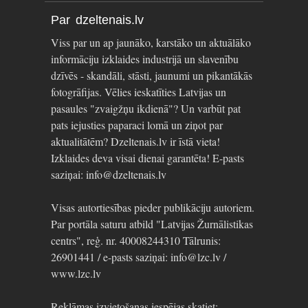
Par dzeltenais.lv
Viss par un ap jaunāko, karstāko un aktuālāko
informāciju izklaides industrijā un slavenību
dzīvēs - skandāli, stāsti, jaunumi un pikantākās
fotogrāfijas. Vēlies ieskatīties Latvijas un
pasaules "zvaigžņu ikdienā"? Un varbūt pat
pats iejusties paparaci lomā un ziņot par
aktualitātēm? Dzeltenais.lv ir īstā vieta!
Izklaides deva visai dienai garantēta! E-pasts
saziņai: info@dzeltenais.lv
Visas autortiesības pieder publikāciju autoriem.
Par portāla saturu atbild "Latvijas Žurnālistikas
centrs", reģ. nr. 40008244310 Tālrunis:
26901441 / e-pasts saziņai: info@lzc.lv /
www.lzc.lv
Reklāmas izvietošanas iespējas skatiet: