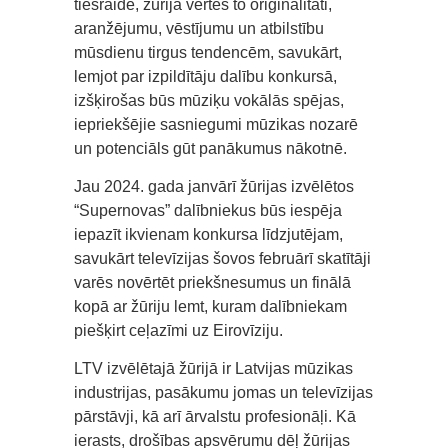
tiešraidē, žūrija vērtēs to oriģinalitāti,
aranžējumu, vēstījumu un atbilstību
mūsdienu tirgus tendencēm, savukārt,
lemjot par izpildītāju dalību konkursā,
izšķirošas būs mūziķu vokālās spējas,
iepriekšējie sasniegumi mūzikas nozarē
un potenciāls gūt panākumus nākotnē.
Jau 2024. gada janvārī žūrijas izvēlētos
“Supernovas” dalībniekus būs iespēja
iepazīt ikvienam konkursa līdzjutējam,
savukārt televīzijas šovos februārī skatītāji
varēs novērtēt priekšnesumus un finālā
kopā ar žūriju lemt, kuram dalībniekam
piešķirt ceļazīmi uz Eirovīziju.
LTV izvēlētajā žūrijā ir Latvijas mūzikas
industrijas, pasākumu jomas un televīzijas
pārstāvji, kā arī ārvalstu profesionāļi. Kā
ierasts, drošības apsvērumu dēļ žūrijas