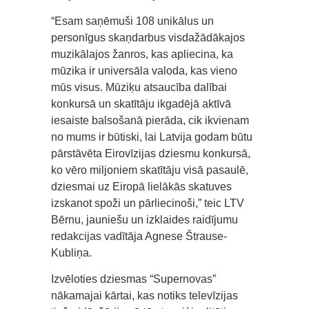
“Esam saņēmuši 108 unikālus un
personīgus skaņdarbus visdažādākajos
muzikālajos žanros, kas apliecina, ka
mūzika ir universāla valoda, kas vieno
mūs visus. Mūziķu atsaucība dalībai
konkursā un skatītāju ikgadējā aktīvā
iesaiste balsošanā pierāda, cik ikvienam
no mums ir būtiski, lai Latvija godam būtu
pārstāvēta Eirovīzijas dziesmu konkursā,
ko vēro miljoniem skatītāju visā pasaulē,
dziesmai uz Eiropā lielākās skatuves
izskanot spoži un pārliecinoši,” teic LTV
Bērnu, jauniešu un izklaides raidījumu
redakcijas vadītāja Agnese Štrause-
Kubliņa.
Izvēloties dziesmas “Supernovas”
nākamajai kārtai, kas notiks televīzijas