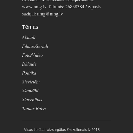
www.nmg.lv Tālrunis: 26838384 / e-pasts
saziņai: nmg@nmg.lv
Tēmas
Aktuāli
Filmas/Seriāli
Foto/Video
Izklaide
Politika
Sievietēm
Skandāli
Slavenības
Tautas Balss
Visas tiesības aizsargātas © dzeltenais.lv 2018