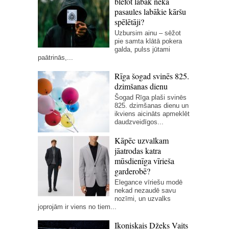
blefot labāk nekā
pasaules labākie kāršu
spēlētāji?
Uzbursim ainu – sēžot
pie samta klātā pokera
galda, pulss jūtami
paātrinās,...
Rīga šogad svinēs 825.
dzimšanas dienu
Šogad Rīga plaši svinēs
825. dzimšanas dienu un
ikviens aicināts apmeklēt
daudzveidīgos...
Kāpēc uzvalkam
jāatrodas katra
mūsdienīga vīrieša
garderobē?
Elegance vīriešu modē
nekad nezaudē savu
nozīmi, un uzvalks
joprojām ir viens no tiem...
Ikoniskais Džeks Vaits