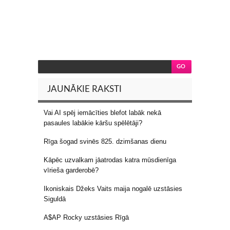
JAUNĀKIE RAKSTI
Vai AI spēj iemācīties blefot labāk nekā
pasaules labākie kāršu spēlētāji?
Rīga šogad svinēs 825. dzimšanas dienu
Kāpēc uzvalkam jāatrodas katra mūsdienīga
vīrieša garderobē?
Ikoniskais Džeks Vaits maija nogalē uzstāsies
Siguldā
A$AP Rocky uzstāsies Rīgā