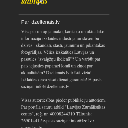
Par dzeltenais.lv
Viss par un ap jaunāko, karstāko un aktuālāko
informāciju izklaides industrijā un slavenību
dzīvēs - skandāli, stāsti, jaunumi un pikantākās
fotogrāfijas. Vēlies ieskatīties Latvijas un
pasaules "zvaigžņu ikdienā"? Un varbūt pat
pats iejusties paparaci lomā un ziņot par
aktualitātēm? Dzeltenais.lv ir īstā vieta!
Izklaides deva visai dienai garantēta! E-pasts
saziņai: info@dzeltenais.lv
Visas autortiesības pieder publikāciju autoriem.
Par portāla saturu atbild "Latvijas Žurnālistikas
centrs", reģ. nr. 40008244310 Tālrunis:
26901441 / e-pasts saziņai: info@lzc.lv /
www.lzc.lv