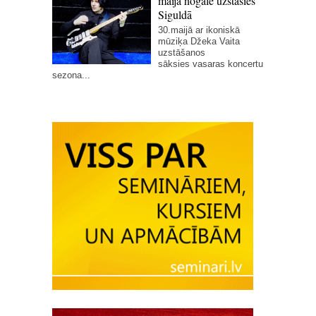
maija nogalē uzstāsies
Siguldā
30.maijā ar ikoniskā
mūziķa Džeka Vaita
uzstāšanos
sāksies vasaras koncertu
sezona...