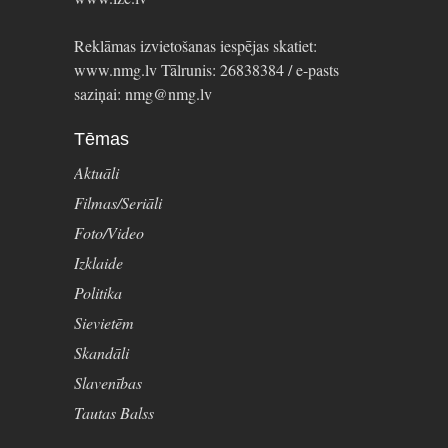
Reklāmas izvietošanas iespējas skatiet:
www.nmg.lv Tālrunis: 26838384 / e-pasts
saziņai: nmg@nmg.lv
Tēmas
Aktuāli
Filmas/Seriāli
Foto/Video
Izklaide
Politika
Sievietēm
Skandāli
Slavenības
Tautas Balss