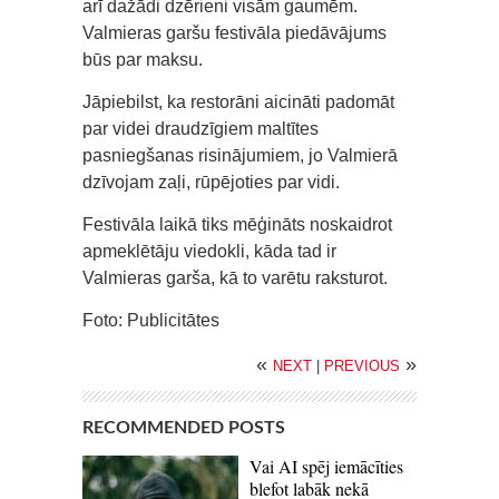
arī dažādi dzērieni visām gaumēm.
Valmieras garšu festivāla piedāvājums
būs par maksu.
Jāpiebilst, ka restorāni aicināti padomāt
par videi draudzīgiem maltītes
pasniegšanas risinājumiem, jo Valmierā
dzīvojam zaļi, rūpējoties par vidi.
Festivāla laikā tiks mēģināts noskaidrot
apmeklētāju viedokli, kāda tad ir
Valmieras garša, kā to varētu raksturot.
Foto: Publicitātes
«
»
NEXT
|
PREVIOUS
RECOMMENDED POSTS
Vai AI spēj iemācīties
blefot labāk nekā