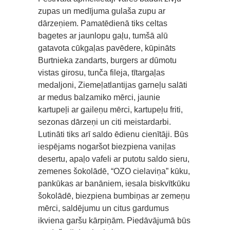
zupas un medījuma gulaša zupu ar
dārzeņiem. Pamatēdienā tiks celtas
bagetes ar jaunlopu gaļu, tumšā alū
gatavota cūkgaļas pavēdere, kūpināts
Burtnieka zandarts, burgers ar dūmotu
vistas girosu, tunča fileja, tītargaļas
medaljoni, Ziemeļatlantijas garneļu salāti
ar medus balzamiko mērci, jaunie
kartupeļi ar gaileņu mērci, kartupeļu friti,
sezonas dārzeņi un citi meistardarbi.
Lutināti tiks arī saldo ēdienu cienītāji. Būs
iespējams nogaršot biezpiena vaniļas
desertu, apaļo vafeli ar putotu saldo sieru,
zemenes šokolādē, “OZO cielaviņa” kūku,
pankūkas ar banāniem, iesala biskvītkūku
šokolādē, biezpiena bumbiņas ar zemeņu
mērci, saldējumu un citus gardumus
ikviena garšu kārpiņām. Piedāvājumā būs