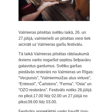
Valmieras pilsētas svētku laikā, 26. un
27.jūlijā, valmierieši un pilsētas viesi tiek
aicināti uz Valmieras garšu festivālu.
Tā laikā Valmieras pilsētas rātslaukumā
ikviens varēs nogaršot septiņu šefpavāru
gatavotus gardumus. Svētku garšas
piedāvās restorāni no Valmieras un Rīgas:
“Vecpuisis”, “Valmiermuižas alus virtuve”,
“Entresol”, “Čarlstons”, “Ferma”, “Osta” un
“OZO restorāns”. Festivāls notiks 26.jūlijā
no plkst.17.00 līdz 02.00 un 27.jūlijā no
plkst.09.00 līdz 03.00.
Festivāla apmeklētāji varēs baudīt zivju