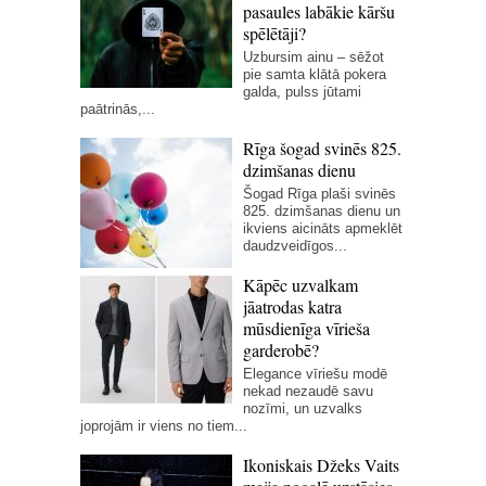
pasaules labākie kāršu
spēlētāji?
Uzbursim ainu – sēžot
pie samta klātā pokera
galda, pulss jūtami
paātrinās,...
Rīga šogad svinēs 825.
dzimšanas dienu
Šogad Rīga plaši svinēs
825. dzimšanas dienu un
ikviens aicināts apmeklēt
daudzveidīgos...
Kāpēc uzvalkam
jāatrodas katra
mūsdienīga vīrieša
garderobē?
Elegance vīriešu modē
nekad nezaudē savu
nozīmi, un uzvalks
joprojām ir viens no tiem...
Ikoniskais Džeks Vaits