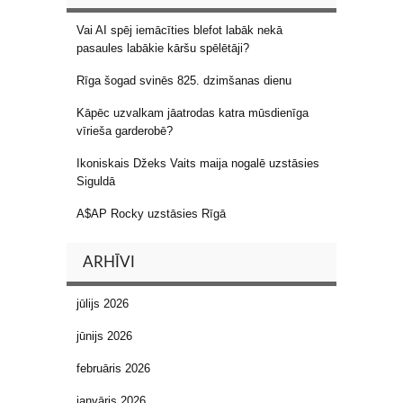
Vai AI spēj iemācīties blefot labāk nekā
pasaules labākie kāršu spēlētāji?
Rīga šogad svinēs 825. dzimšanas dienu
Kāpēc uzvalkam jāatrodas katra mūsdienīga
vīrieša garderobē?
Ikoniskais Džeks Vaits maija nogalē uzstāsies
Siguldā
A$AP Rocky uzstāsies Rīgā
ARHĪVI
jūlijs 2026
jūnijs 2026
februāris 2026
janvāris 2026