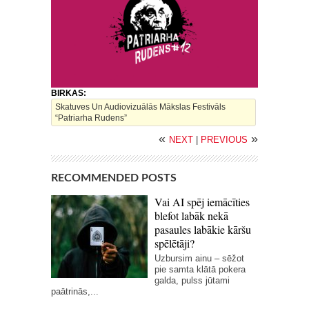
BIRKAS:
Skatuves Un Audiovizuālās Mākslas Festivāls
“Patriarha Rudens”
«
»
NEXT
|
PREVIOUS
RECOMMENDED POSTS
Vai AI spēj iemācīties
blefot labāk nekā
pasaules labākie kāršu
spēlētāji?
Uzbursim ainu – sēžot
pie samta klātā pokera
galda, pulss jūtami
paātrinās,...