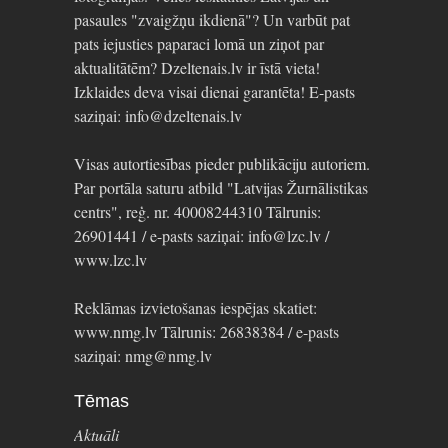
pasaules "zvaigžņu ikdienā"? Un varbūt pat
pats iejusties paparaci lomā un ziņot par
aktualitātēm? Dzeltenais.lv ir īstā vieta!
Izklaides deva visai dienai garantēta! E-pasts
saziņai: info@dzeltenais.lv
Visas autortiesības pieder publikāciju autoriem.
Par portāla saturu atbild "Latvijas Žurnālistikas
centrs", reģ. nr. 40008244310 Tālrunis:
26901441 / e-pasts saziņai: info@lzc.lv /
www.lzc.lv
Reklāmas izvietošanas iespējas skatiet:
www.nmg.lv Tālrunis: 26838384 / e-pasts
saziņai: nmg@nmg.lv
Tēmas
Aktuāli