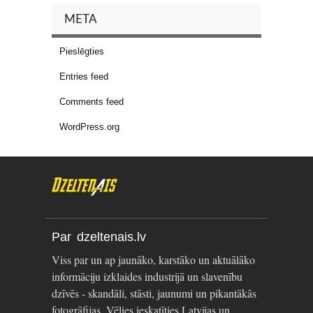
META
Pieslēgties
Entries feed
Comments feed
WordPress.org
Par dzeltenais.lv
Viss par un ap jaunāko, karstāko un aktuālāko
informāciju izklaides industrijā un slavenību
dzīvēs - skandāli, stāsti, jaunumi un pikantākās
fotogrāfijas. Vēlies ieskatīties Latvijas un