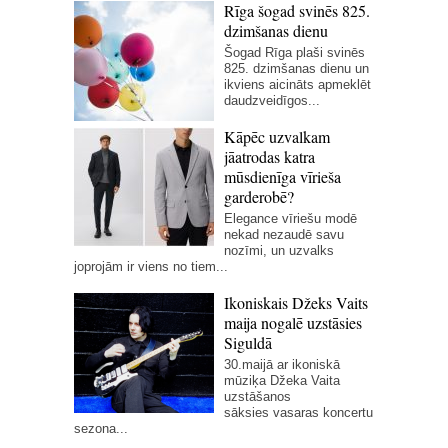
Rīga šogad svinēs 825.
dzimšanas dienu
Šogad Rīga plaši svinēs
825. dzimšanas dienu un
ikviens aicināts apmeklēt
daudzveidīgos...
Kāpēc uzvalkam
jāatrodas katra
mūsdienīga vīrieša
garderobē?
Elegance vīriešu modē
nekad nezaudē savu
nozīmi, un uzvalks
joprojām ir viens no tiem...
Ikoniskais Džeks Vaits
maija nogalē uzstāsies
Siguldā
30.maijā ar ikoniskā
mūziķa Džeka Vaita
uzstāšanos
sāksies vasaras koncertu
sezona...