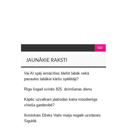
JAUNĀKIE RAKSTI
Vai AI spēj iemācīties blefot labāk nekā
pasaules labākie kāršu spēlētāji?
Rīga šogad svinēs 825. dzimšanas dienu
Kāpēc uzvalkam jāatrodas katra mūsdienīga
vīrieša garderobē?
Ikoniskais Džeks Vaits maija nogalē uzstāsies
Siguldā