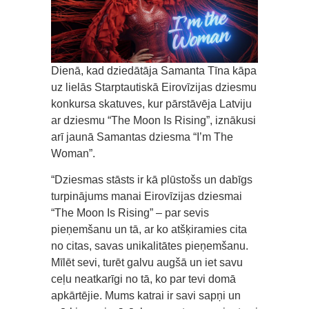
Dienā, kad dziedātāja Samanta Tīna kāpa
uz lielās Starptautiskā Eirovīzijas dziesmu
konkursa skatuves, kur pārstāvēja Latviju
ar dziesmu “The Moon Is Rising”, iznākusi
arī jaunā Samantas dziesma “I’m The
Woman”.
“Dziesmas stāsts ir kā plūstošs un dabīgs
turpinājums manai Eirovīzijas dziesmai
“The Moon Is Rising” – par sevis
pieņemšanu un tā, ar ko atšķiramies cita
no citas, savas unikalitātes pieņemšanu.
Mīlēt sevi, turēt galvu augšā un iet savu
ceļu neatkarīgi no tā, ko par tevi domā
apkārtējie. Mums katrai ir savi sapņi un