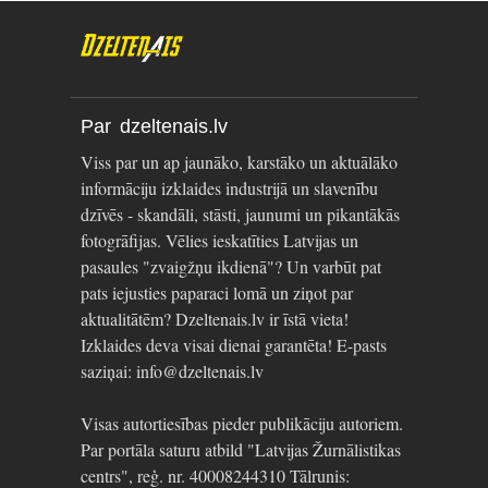
Par dzeltenais.lv
Viss par un ap jaunāko, karstāko un aktuālāko
informāciju izklaides industrijā un slavenību
dzīvēs - skandāli, stāsti, jaunumi un pikantākās
fotogrāfijas. Vēlies ieskatīties Latvijas un
pasaules "zvaigžņu ikdienā"? Un varbūt pat
pats iejusties paparaci lomā un ziņot par
aktualitātēm? Dzeltenais.lv ir īstā vieta!
Izklaides deva visai dienai garantēta! E-pasts
saziņai: info@dzeltenais.lv
Visas autortiesības pieder publikāciju autoriem.
Par portāla saturu atbild "Latvijas Žurnālistikas
centrs", reģ. nr. 40008244310 Tālrunis: