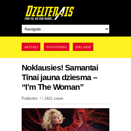
AKTUĀLI
FOTO/VIDEO
IZKLAIDE
Noklausies! Samantai
Tīnai jauna dziesma –
“I’m The Woman”
Publicēts: / /
2421 views