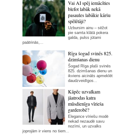
Vai AI spēj iemācīties
blefot labāk nekā
pasaules labākie kāršu
spēlētāji?
Uzbursim ainu – sēžot
pie samta klātā pokera
galda, pulss jūtami
paātrinās,...
Rīga šogad svinēs 825.
dzimšanas dienu
Šogad Rīga plaši svinēs
825. dzimšanas dienu un
ikviens aicināts apmeklēt
daudzveidīgos...
Kāpēc uzvalkam
jāatrodas katra
mūsdienīga vīrieša
garderobē?
Elegance vīriešu modē
nekad nezaudē savu
nozīmi, un uzvalks
joprojām ir viens no tiem...