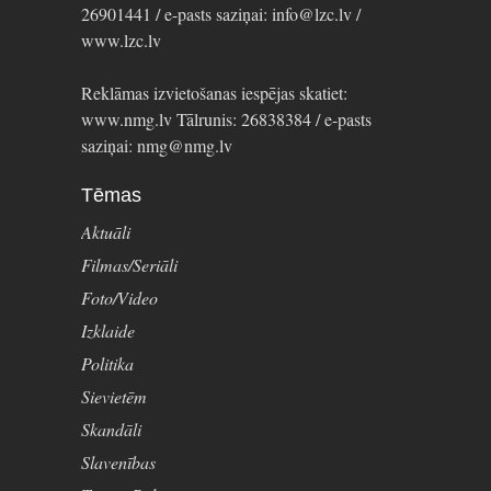
26901441 / e-pasts saziņai: info@lzc.lv /
www.lzc.lv
Reklāmas izvietošanas iespējas skatiet:
www.nmg.lv Tālrunis: 26838384 / e-pasts
saziņai: nmg@nmg.lv
Tēmas
Aktuāli
Filmas/Seriāli
Foto/Video
Izklaide
Politika
Sievietēm
Skandāli
Slavenības