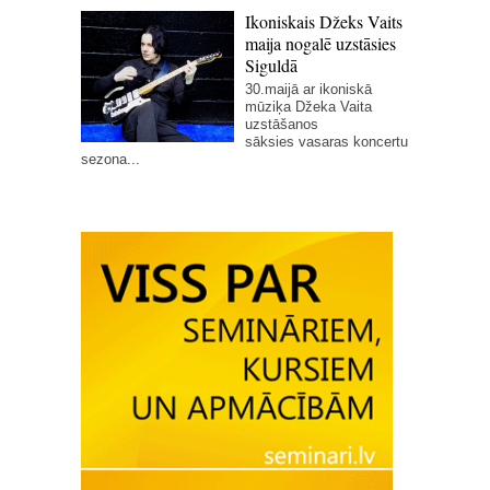
Ikoniskais Džeks Vaits
maija nogalē uzstāsies
Siguldā
30.maijā ar ikoniskā
mūziķa Džeka Vaita
uzstāšanos
sāksies vasaras koncertu
sezona...