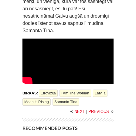
mērķi, un vienīgā, kura var tos sasniegt vai
arī nesasniegt, esi tu pati! Esi
nesatricināma! Galvu augšā un drosmīgi
dodies īstenot savus sapņus!” mudina
Samanta Tīna.
BIRKAS:
Eirovīzija
I Am The Woman
Latvija
Moon Is Rising
Samanta Tīna
«
»
NEXT
|
PREVIOUS
RECOMMENDED POSTS