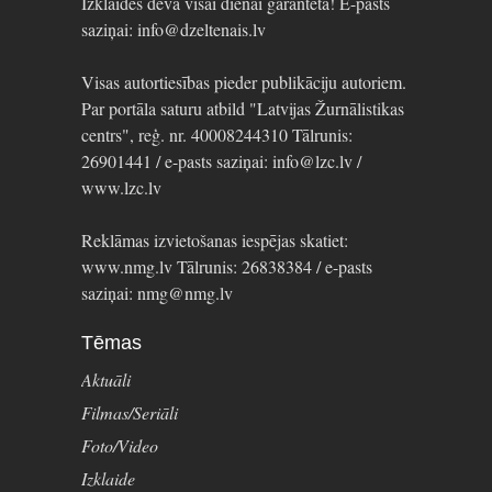
Izklaides deva visai dienai garantēta! E-pasts
saziņai: info@dzeltenais.lv
Visas autortiesības pieder publikāciju autoriem.
Par portāla saturu atbild "Latvijas Žurnālistikas
centrs", reģ. nr. 40008244310 Tālrunis:
26901441 / e-pasts saziņai: info@lzc.lv /
www.lzc.lv
Reklāmas izvietošanas iespējas skatiet:
www.nmg.lv Tālrunis: 26838384 / e-pasts
saziņai: nmg@nmg.lv
Tēmas
Aktuāli
Filmas/Seriāli
Foto/Video
Izklaide