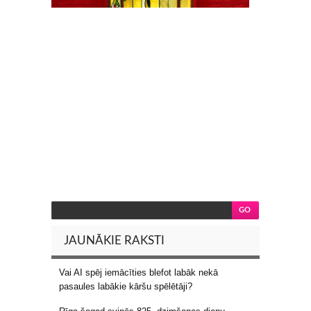
JAUNĀKIE RAKSTI
Vai AI spēj iemācīties blefot labāk nekā
pasaules labākie kāršu spēlētāji?