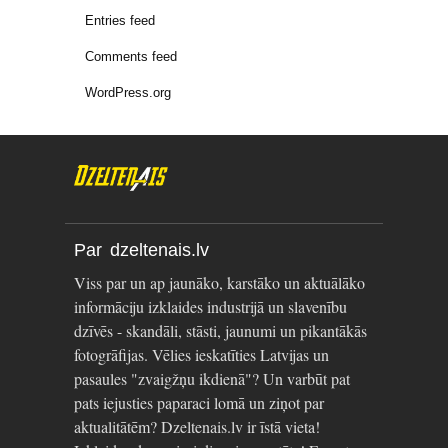
Entries feed
Comments feed
WordPress.org
Par dzeltenais.lv
Viss par un ap jaunāko, karstāko un aktuālāko
informāciju izklaides industrijā un slavenību
dzīvēs - skandāli, stāsti, jaunumi un pikantākās
fotogrāfijas. Vēlies ieskatīties Latvijas un
pasaules "zvaigžņu ikdienā"? Un varbūt pat
pats iejusties paparaci lomā un ziņot par
aktualitātēm? Dzeltenais.lv ir īstā vieta!