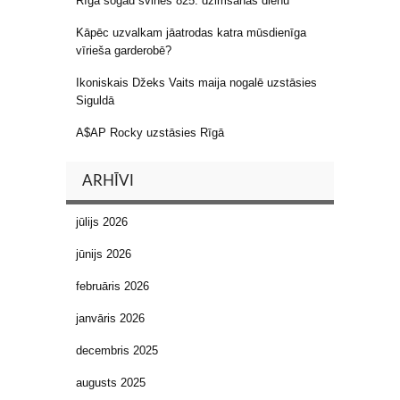
Rīga šogad svinēs 825. dzimšanas dienu
Kāpēc uzvalkam jāatrodas katra mūsdienīga
vīrieša garderobē?
Ikoniskais Džeks Vaits maija nogalē uzstāsies
Siguldā
A$AP Rocky uzstāsies Rīgā
ARHĪVI
jūlijs 2026
jūnijs 2026
februāris 2026
janvāris 2026
decembris 2025
augusts 2025