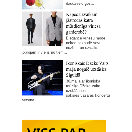
daudzveidīgos...
Kāpēc uzvalkam
jāatrodas katra
mūsdienīga vīrieša
garderobē?
Elegance vīriešu modē
nekad nezaudē savu
nozīmi, un uzvalks
joprojām ir viens no tiem...
Ikoniskais Džeks Vaits
maija nogalē uzstāsies
Siguldā
30.maijā ar ikoniskā
mūziķa Džeka Vaita
uzstāšanos
sāksies vasaras koncertu
sezona...