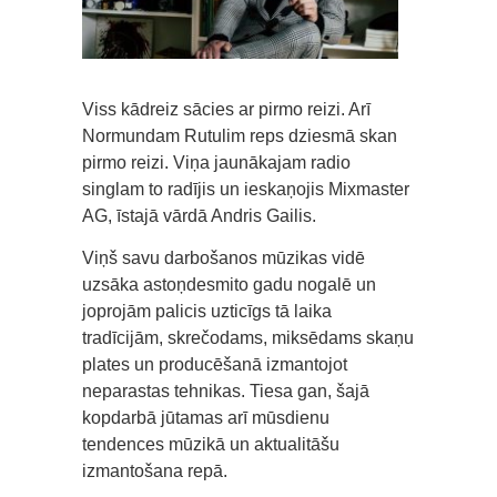
Viss kādreiz sācies ar pirmo reizi. Arī
Normundam Rutulim reps dziesmā skan
pirmo reizi. Viņa jaunākajam radio
singlam to radījis un ieskaņojis Mixmaster
AG, īstajā vārdā Andris Gailis.
Viņš savu darbošanos mūzikas vidē
uzsāka astoņdesmito gadu nogalē un
joprojām palicis uzticīgs tā laika
tradīcijām, skrečodams, miksēdams skaņu
plates un producēšanā izmantojot
neparastas tehnikas. Tiesa gan, šajā
kopdarbā jūtamas arī mūsdienu
tendences mūzikā un aktualitāšu
izmantošana repā.