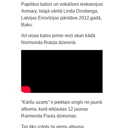
Papildus balsis un vokalīzes ieskaņojusi
Anmary, īstajā vārdā Linda Dinsberga,
Latvijas Eirovīzijas pārstāve 2012.gadā,
Baku.
Arī viņas balss pirmo reizi skan kādā
Normunda Rutuļa dziesmā.
“Kāršu azarts” ir piektais singls no jaunā
albuma, kurā iekļautas 12 jaunas
Raimonda Paula dziesmas.
Tas tiks izdots īsi pirms albuma