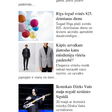
galda, pulss jūtami
paātrinās,...
Rīga šogad svinēs 825.
dzimšanas dienu
Šogad Rīga plaši svinēs
825. dzimšanas dienu un
ikviens aicināts apmeklēt
daudzveidīgos...
Kāpēc uzvalkam
jāatrodas katra
mūsdienīga vīrieša
garderobē?
Elegance vīriešu modē
nekad nezaudē savu
nozīmi, un uzvalks
joprojām ir viens no tiem...
Ikoniskais Džeks Vaits
maija nogalē uzstāsies
Siguldā
30.maijā ar ikoniskā
mūziķa Džeka Vaita
uzstāšanos