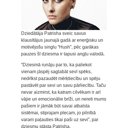
Dziedātāja Patrisha sveic savus
klausītājus jaunajā gadā ar enerģisku un
motivējošu singlu “Hush”, pēc garākas
pauzes šī dziesma ir tapusi angļu valodā.
“Dziesmā runāju par to, ka paliekot
vienam jāspēj saglabāt sevī spēks,
nedrīkst pazaudēt mērķtiecību un spēju
pastāvēt par sevi un savu pārliecību. Taču
nevar aizmirst, ka katram cilvēkam ir arī
vājie un emocionālie brīži, un nereti mums
pašiem ir jāmāk būt savai atbalsta
sistēmai, stiprajam plecam, jo pilnībā
varam paļauties tikai paši uz sevi”, par
dziesmu stāsta Patrisha.