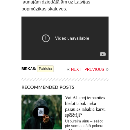
jaunajām dziedātājām uz Latvijas
popmūzikas skatuves.
«
»
BIRKAS:
Patrisha
NEXT
|
PREVIOUS
RECOMMENDED POSTS
Vai AI spēj iemācīties
blefot labāk nekā
pasaules labākie kāršu
spēlētāji?
Uzbursim ainu – sēžot
pie samta klātā pokera