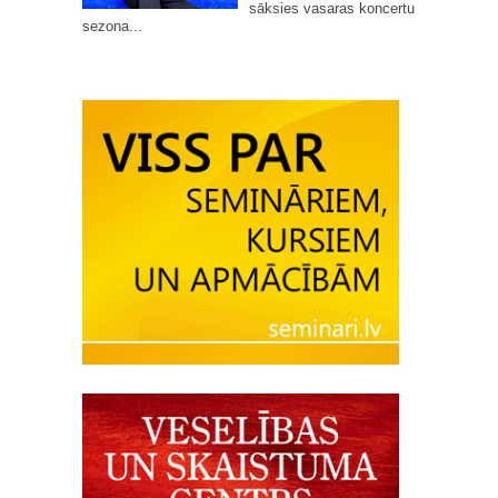
sāksies vasaras koncertu
sezona...