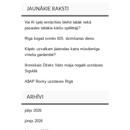
JAUNĀKIE RAKSTI
Vai AI spēj iemācīties blefot labāk nekā
pasaules labākie kāršu spēlētāji?
Rīga šogad svinēs 825. dzimšanas dienu
Kāpēc uzvalkam jāatrodas katra mūsdienīga
vīrieša garderobē?
Ikoniskais Džeks Vaits maija nogalē uzstāsies
Siguldā
A$AP Rocky uzstāsies Rīgā
ARHĪVI
jūlijs 2026
jūnijs 2026