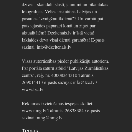
dzīvēs - skandāli, stāsti, jaunumi un pikantākās
fotogrāfijas. Vēlies ieskatīties Latvijas un
pasaules "zvaigžņu ikdienā"? Un varbūt pat
pats iejusties paparaci lomā un ziņot par
aktualitātēm? Dzeltenais.lv ir īstā vieta!
Izklaides deva visai dienai garantēta! E-pasts
saziņai: info@dzeltenais.lv
Visas autortiesības pieder publikāciju autoriem.
Par portāla saturu atbild "Latvijas Žurnālistikas
centrs", reģ. nr. 40008244310 Tālrunis:
26901441 / e-pasts saziņai: info@lzc.lv /
www.lzc.lv
Reklāmas izvietošanas iespējas skatiet:
www.nmg.lv Tālrunis: 26838384 / e-pasts
saziņai: nmg@nmg.lv
Tēmas