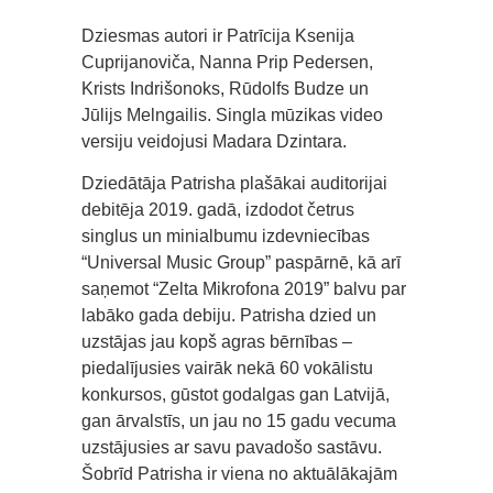
Dziesmas autori ir Patrīcija Ksenija
Cuprijanoviča, Nanna Prip Pedersen,
Krists Indrišonoks, Rūdolfs Budze un
Jūlijs Melngailis. Singla mūzikas video
versiju veidojusi Madara Dzintara.
Dziedātāja Patrisha plašākai auditorijai
debitēja 2019. gadā, izdodot četrus
singlus un minialbumu izdevniecības
“Universal Music Group” paspārnē, kā arī
saņemot “Zelta Mikrofona 2019” balvu par
labāko gada debiju. Patrisha dzied un
uzstājas jau kopš agras bērnības –
piedalījusies vairāk nekā 60 vokālistu
konkursos, gūstot godalgas gan Latvijā,
gan ārvalstīs, un jau no 15 gadu vecuma
uzstājusies ar savu pavadošo sastāvu.
Šobrīd Patrisha ir viena no aktuālākajām