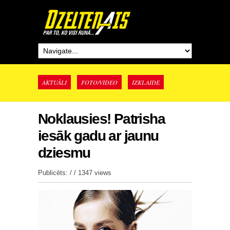
AKTUĀLI
FOTO/VIDEO
IZKLAIDE
Noklausies! Patrisha
iesāk gadu ar jaunu
dziesmu
Publicēts: / /
1347 views