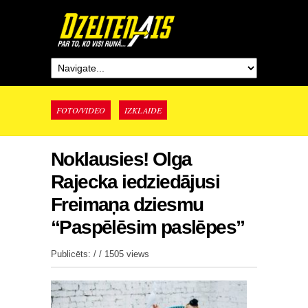
FOTO/VIDEO
IZKLAIDE
Noklausies! Olga
Rajecka iedziedājusi
Freimaņa dziesmu
“Paspēlēsim paslēpes”
Publicēts: / /
1505 views