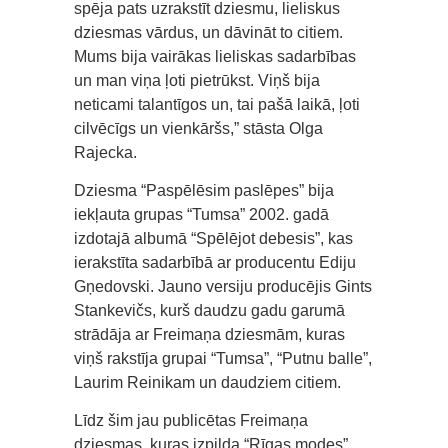
spēja pats uzrakstīt dziesmu, lieliskus
dziesmas vārdus, un dāvināt to citiem.
Mums bija vairākas lieliskas sadarbības
un man viņa ļoti pietrūkst. Viņš bija
neticami talantīgos un, tai pašā laikā, ļoti
cilvēcīgs un vienkāršs,” stāsta Olga
Rajecka.
Dziesma “Paspēlēsim paslēpes” bija
iekļauta grupas “Tumsa” 2002. gadā
izdotajā albumā “Spēlējot debesis”, kas
ierakstīta sadarbībā ar producentu Ediju
Gņedovski. Jauno versiju producējis Gints
Stankevičs, kurš daudzu gadu garumā
strādāja ar Freimaņa dziesmām, kuras
viņš rakstīja grupai “Tumsa”, “Putnu balle”,
Laurim Reinikam un daudziem citiem.
Līdz šim jau publicētas Freimaņa
dziesmas, kuras izpilda “Rīgas modes”,