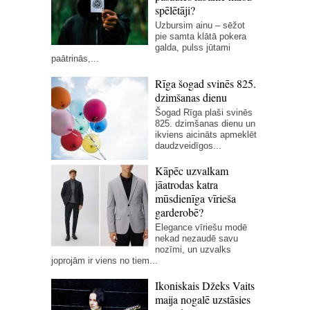
spēlētāji?
Uzbursim ainu – sēžot
pie samta klātā pokera
galda, pulss jūtami
paātrinās,...
Rīga šogad svinēs 825.
dzimšanas dienu
Šogad Rīga plaši svinēs
825. dzimšanas dienu un
ikviens aicināts apmeklēt
daudzveidīgos...
Kāpēc uzvalkam
jāatrodas katra
mūsdienīga vīrieša
garderobē?
Elegance vīriešu modē
nekad nezaudē savu
nozīmi, un uzvalks
joprojām ir viens no tiem...
Ikoniskais Džeks Vaits
maija nogalē uzstāsies