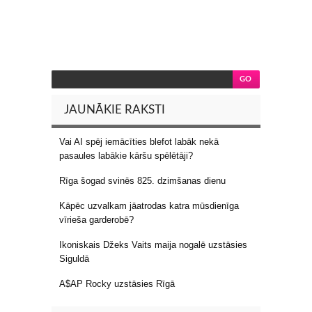
JAUNĀKIE RAKSTI
Vai AI spēj iemācīties blefot labāk nekā
pasaules labākie kāršu spēlētāji?
Rīga šogad svinēs 825. dzimšanas dienu
Kāpēc uzvalkam jāatrodas katra mūsdienīga
vīrieša garderobē?
Ikoniskais Džeks Vaits maija nogalē uzstāsies
Siguldā
A$AP Rocky uzstāsies Rīgā