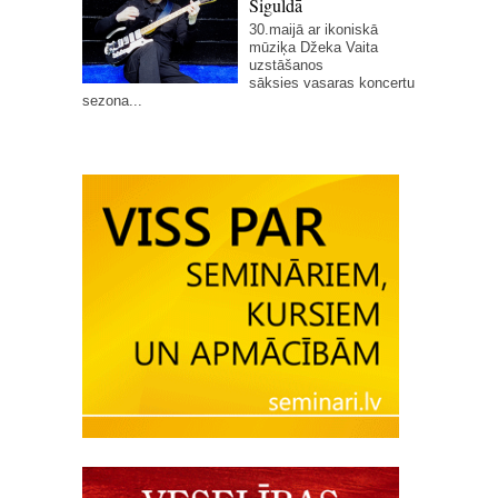
Siguldā
30.maijā ar ikoniskā
mūziķa Džeka Vaita
uzstāšanos
sāksies vasaras koncertu
sezona...