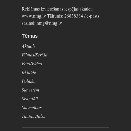
Reklāmas izvietošanas iespējas skatiet:
www.nmg.lv Tālrunis: 26838384 / e-pasts
saziņai: nmg@nmg.lv
Tēmas
Aktuāli
Filmas/Seriāli
Foto/Video
Izklaide
Politika
Sievietēm
Skandāli
Slavenības
Tautas Balss