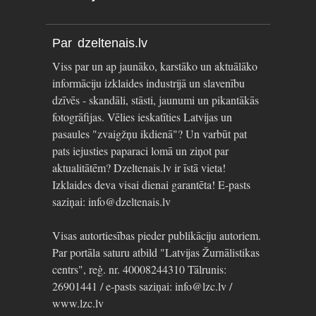
Par dzeltenais.lv
Viss par un ap jaunāko, karstāko un aktuālāko
informāciju izklaides industrijā un slavenību
dzīvēs - skandāli, stāsti, jaunumi un pikantākās
fotogrāfijas. Vēlies ieskatīties Latvijas un
pasaules "zvaigžņu ikdienā"? Un varbūt pat
pats iejusties paparaci lomā un ziņot par
aktualitātēm? Dzeltenais.lv ir īstā vieta!
Izklaides deva visai dienai garantēta! E-pasts
saziņai: info@dzeltenais.lv
Visas autortiesības pieder publikāciju autoriem.
Par portāla saturu atbild "Latvijas Žurnālistikas
centrs", reģ. nr. 40008244310 Tālrunis:
26901441 / e-pasts saziņai: info@lzc.lv /
www.lzc.lv