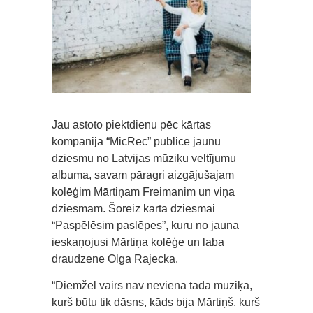
Jau astoto piektdienu pēc kārtas
kompānija “MicRec” publicē jaunu
dziesmu no Latvijas mūziķu veltījumu
albuma, savam pāragri aizgājušajam
kolēģim Mārtiņam Freimanim un viņa
dziesmām. Šoreiz kārta dziesmai
“Paspēlēsim paslēpes”, kuru no jauna
ieskaņojusi Mārtiņa kolēģe un laba
draudzene Olga Rajecka.
“Diemžēl vairs nav neviena tāda mūziķa,
kurš būtu tik dāsns, kāds bija Mārtiņš, kurš