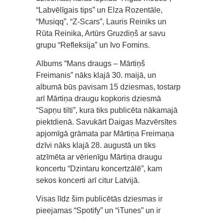
“Labvēlīgais tips” un Elza Rozentāle,
“Musiqq”, “Z-Scars”, Lauris Reiniks un
Rūta Reinika, Artūrs Gruzdiņš ar savu
grupu “Refleksija” un Ivo Fomins.
Albums “Mans draugs – Mārtiņš
Freimanis” nāks klajā 30. maijā, un
albumā būs pavisam 15 dziesmas, tostarp
arī Mārtiņa draugu kopkoris dziesmā
“Sapņu tilti”, kura tiks publicēta nākamajā
piektdienā. Savukārt Daigas Mazvērsītes
apjomīgā grāmata par Mārtiņa Freimaņa
dzīvi nāks klajā 28. augustā un tiks
atzīmēta ar vērienīgu Mārtiņa draugu
koncertu “Dzintaru koncertzālē”, kam
sekos koncerti arī citur Latvijā.
Visas līdz šim publicētās dziesmas ir
pieejamas “Spotify” un “iTunes” un ir