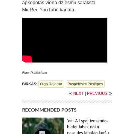
apkopotas vienā dziesmu sarakstā
MicRec YouTube kanālā.
Foto: Publicitātes
BIRKAS:
Olga Rajecka
Paspēlēsim Paslēpes
«
»
NEXT
|
PREVIOUS
RECOMMENDED POSTS
Vai AI spēj iemācīties
blefot labāk nekā
pasaules labākie kāršu