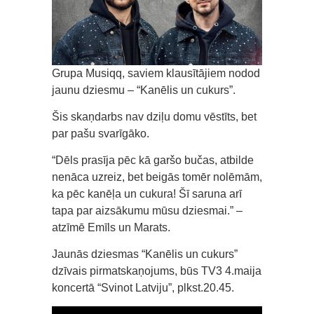
Grupa Musiqq, saviem klausītājiem nodod
jaunu dziesmu – “Kanēlis un cukurs”.
Šis skaņdarbs nav dziļu domu vēstīts, bet
par pašu svarīgāko.
“Dēls prasīja pēc kā garšo bučas, atbilde
nenāca uzreiz, bet beigās tomēr nolēmām,
ka pēc kanēļa un cukura! Šī saruna arī
tapa par aizsākumu mūsu dziesmai.” –
atzīmē Emīls un Marats.
Jaunās dziesmas “Kanēlis un cukurs”
dzīvais pirmatskaņojums, būs TV3 4.maija
koncertā “Svinot Latviju”, plkst.20.45.