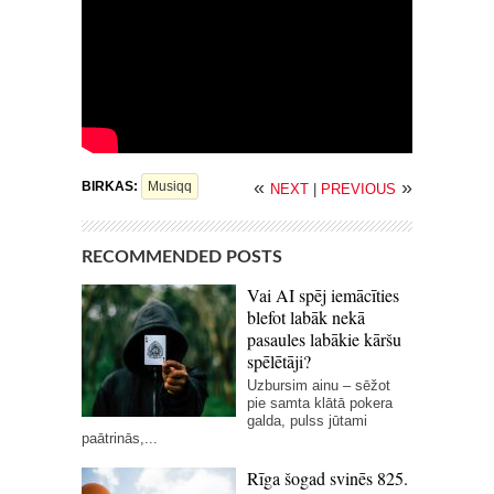
«
»
BIRKAS:
Musiqq
NEXT
|
PREVIOUS
RECOMMENDED POSTS
Vai AI spēj iemācīties
blefot labāk nekā
pasaules labākie kāršu
spēlētāji?
Uzbursim ainu – sēžot
pie samta klātā pokera
galda, pulss jūtami
paātrinās,...
Rīga šogad svinēs 825.