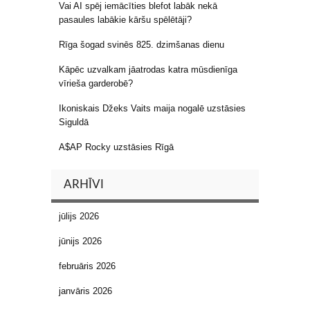
Vai AI spēj iemācīties blefot labāk nekā
pasaules labākie kāršu spēlētāji?
Rīga šogad svinēs 825. dzimšanas dienu
Kāpēc uzvalkam jāatrodas katra mūsdienīga
vīrieša garderobē?
Ikoniskais Džeks Vaits maija nogalē uzstāsies
Siguldā
A$AP Rocky uzstāsies Rīgā
ARHĪVI
jūlijs 2026
jūnijs 2026
februāris 2026
janvāris 2026