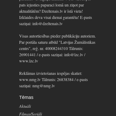
pats iejusties paparaci lomā un ziņot par
aktualitātēm? Dzeltenais.lv ir īstā vieta!
Izklaides deva visai dienai garantēta! E-pasts
saziņai: info@dzeltenais.lv
Visas autortiesības pieder publikāciju autoriem.
Par portāla saturu atbild "Latvijas Žurnālistikas
centrs", reģ. nr. 40008244310 Tālrunis:
26901441 / e-pasts saziņai: info@lzc.lv /
www.lzc.lv
Reklāmas izvietošanas iespējas skatiet:
www.nmg.lv Tālrunis: 26838384 / e-pasts
saziņai: nmg@nmg.lv
Tēmas
Aktuāli
Filmas/Seriāli