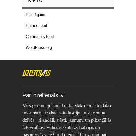
META
Pieslēgties
Entries feed
Comments feed
WordPress.org
Par dzeltenais.lv
Viss par un ap jaunāko, karstāko un aktuālāko
informāciju izklaides industrijā un slavenību
dzīvēs - skandāli, stāsti, jaunumi un pikantākās
fotogrāfijas. Vēlies ieskatīties Latvijas un
pasaules "zvaigžņu ikdienā"? Un varbūt pat