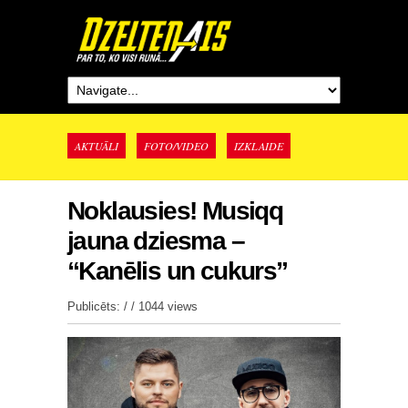
AKTUĀLI
FOTO/VIDEO
IZKLAIDE
Noklausies! Musiqq
jauna dziesma –
“Kanēlis un cukurs”
Publicēts: / /
1044 views