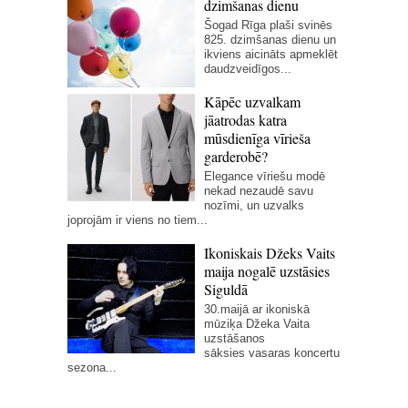
dzimšanas dienu
Šogad Rīga plaši svinēs
825. dzimšanas dienu un
ikviens aicināts apmeklēt
daudzveidīgos...
Kāpēc uzvalkam
jāatrodas katra
mūsdienīga vīrieša
garderobē?
Elegance vīriešu modē
nekad nezaudē savu
nozīmi, un uzvalks
joprojām ir viens no tiem...
Ikoniskais Džeks Vaits
maija nogalē uzstāsies
Siguldā
30.maijā ar ikoniskā
mūziķa Džeka Vaita
uzstāšanos
sāksies vasaras koncertu
sezona...