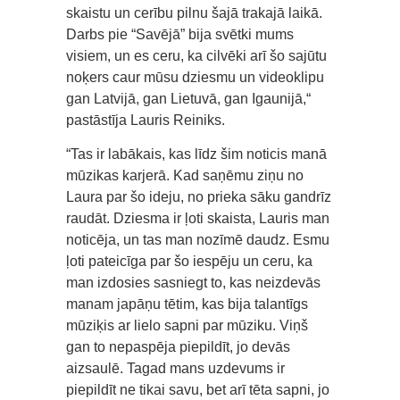
skaistu un cerību pilnu šajā trakajā laikā.
Darbs pie “Savējā” bija svētki mums
visiem, un es ceru, ka cilvēki arī šo sajūtu
noķers caur mūsu dziesmu un videoklipu
gan Latvijā, gan Lietuvā, gan Igaunijā,“
pastāstīja Lauris Reiniks.
“Tas ir labākais, kas līdz šim noticis manā
mūzikas karjerā. Kad saņēmu ziņu no
Laura par šo ideju, no prieka sāku gandrīz
raudāt. Dziesma ir ļoti skaista, Lauris man
noticēja, un tas man nozīmē daudz. Esmu
ļoti pateicīga par šo iespēju un ceru, ka
man izdosies sasniegt to, kas neizdevās
manam japāņu tētim, kas bija talantīgs
mūziķis ar lielo sapni par mūziku. Viņš
gan to nepaspēja piepildīt, jo devās
aizsaulē. Tagad mans uzdevums ir
piepildīt ne tikai savu, bet arī tēta sapni, jo