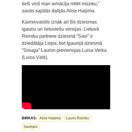
tieši viņš man iemācīja mīlēt mūziku,”
savās sajūtās dalījās Alise Haijima.
Kaimiņvalstīs iznāk arī šīs dziesmas
igauņu un lietuviešu versijas. Lietuvā
Reinika partnere dziesmā “Savi” ir
dziedātāja Liepa, bet Igaunijā dziesmā
“Sinuga” Laurim pievienojas Luisa Verka
(Luisa Värk).
BIRKAS:
Alise Haijima
Lauris Reiniks
Savējais