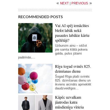
«
»
NEXT
|
PREVIOUS
RECOMMENDED POSTS
Vai AI spēj iemācīties
blefot labāk nekā
pasaules labākie kāršu
spēlētāji?
Uzbursim ainu – sēžot
pie samta klātā pokera
galda, pulss jūtami
paātrinās,...
Rīga šogad svinēs 825.
dzimšanas dienu
Šogad Rīga plaši svinēs
825. dzimšanas dienu un
ikviens aicināts apmeklēt
daudzveidīgos...
Kāpēc uzvalkam
jāatrodas katra
mūsdienīga vīrieša