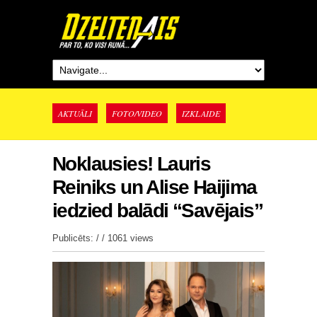
AKTUĀLI
FOTO/VIDEO
IZKLAIDE
Noklausies! Lauris
Reiniks un Alise Haijima
iedzied balādi “Savējais”
Publicēts: / /
1061 views