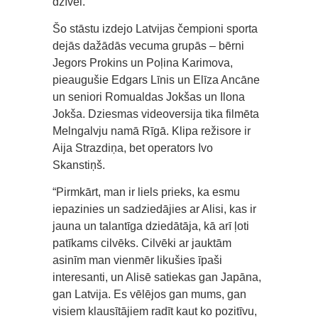
dzīvei.
Šo stāstu izdejo Latvijas čempioni sporta
dejās dažādās vecuma grupās – bērni
Jegors Prokins un Poļina Karimova,
pieaugušie Edgars Līnis un Elīza Ancāne
un seniori Romualdas Jokšas un Ilona
Jokša. Dziesmas videoversija tika filmēta
Melngalvju namā Rīgā. Klipa režisore ir
Aija Strazdiņa, bet operators Ivo
Skanstiņš.
“Pirmkārt, man ir liels prieks, ka esmu
iepazinies un sadziedājies ar Alisi, kas ir
jauna un talantīga dziedātāja, kā arī ļoti
patīkams cilvēks. Cilvēki ar jauktām
asinīm man vienmēr likušies īpaši
interesanti, un Alisē satiekas gan Japāna,
gan Latvija. Es vēlējos gan mums, gan
visiem klausītājiem radīt kaut ko pozitīvu,