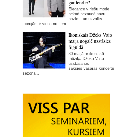
garderobē?
Elegance vīriešu modē
nekad nezaudē savu
nozīmi, un uzvalks
joprojām ir viens no tiem...
Ikoniskais Džeks Vaits
maija nogalē uzstāsies
Siguldā
30.maijā ar ikoniskā
mūziķa Džeka Vaita
uzstāšanos
sāksies vasaras koncertu
sezona...