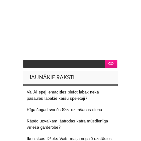
JAUNĀKIE RAKSTI
Vai AI spēj iemācīties blefot labāk nekā
pasaules labākie kāršu spēlētāji?
Rīga šogad svinēs 825. dzimšanas dienu
Kāpēc uzvalkam jāatrodas katra mūsdienīga
vīrieša garderobē?
Ikoniskais Džeks Vaits maija nogalē uzstāsies