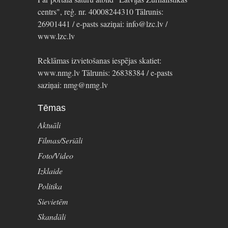
centrs", reģ. nr. 40008244310 Tālrunis:
26901441 / e-pasts saziņai: info@lzc.lv /
www.lzc.lv
Reklāmas izvietošanas iespējas skatiet:
www.nmg.lv Tālrunis: 26838384 / e-pasts
saziņai: nmg@nmg.lv
Tēmas
Aktuāli
Filmas/Seriāli
Foto/Video
Izklaide
Politika
Sievietēm
Skandāli