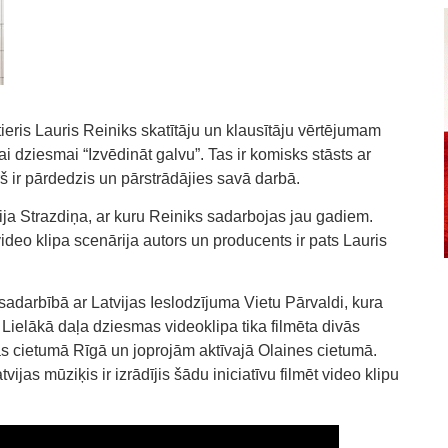
eris Lauris Reiniks skatītāju un klausītāju vērtējumam
i dziesmai “Izvēdināt galvu”. Tas ir komisks stāsts ar
š ir pārdedzis un pārstrādājies savā darbā.
ija Strazdiņa, ar kuru Reiniks sadarbojas jau gadiem.
ideo klipa scenārija autors un producents ir pats Lauris
ā sadarbībā ar Latvijas Ieslodzījuma Vietu Pārvaldi, kura
 Lielākā daļa dziesmas videoklipa tika filmēta divās
as cietumā Rīgā un joprojām aktīvajā Olaines cietumā.
tvijas mūziķis ir izrādījis šādu iniciatīvu filmēt video klipu