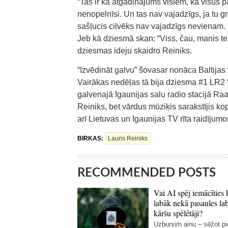
“Tas ir kā atgādinājums visiem, ka visus 
nenopelnīsi. Un tas nav vajadzīgs, ja tu gr
sašļucis cilvēks nav vajadzīgs nevienam. Ir
Jeb kā dziesmā skan: “Viss, čau, manis te 
dziesmas ideju skaidro Reiniks.
“Izvēdināt galvu” šovasar nonāca Baltijas v
Vairākas nedēļas tā bija dziesma #1 LR2 “M
galvenajā Igaunijas salu radio stacijā R
Reiniks, bet vārdus mūziķis sarakstījis k
arī Lietuvas un Igaunijas TV rīta raidījumo
BIRKAS:
Lauris Reiniks
RECOMMENDED POSTS
Vai AI spēj iemācīties 
labāk nekā pasaules la
kāršu spēlētāji?
Uzbursim ainu – sēžot p