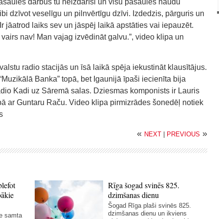
pasaules darbus tu neizdarīsi un visu pasaules naudu
ibi dzīvot veselīgu un pilnvērtīgu dzīvi. Izdedzis, pārguris un
 jāatrod laiks sev un jāspēj laikā apstāties vai iepauzēt.
vairs nav! Man vajag izvēdināt galvu.”, video klipa un
alstu radio stacijās un īsā laikā spēja iekustināt klausītājus.
uzikālā Banka” topā, bet Igaunijā īpaši iecienīta bija
aadio Kadi uz Sāremā salas. Dziesmas komponists ir Lauris
opā ar Guntaru Raču. Video klipa pirmizrādes šonedēļ notiek
s
«
»
NEXT
|
PREVIOUS
blefot
Rīga šogad svinēs 825.
bākie
dzimšanas dienu
Šogad Rīga plaši svinēs 825.
dzimšanas dienu un ikviens
ie samta