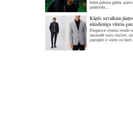
klātā pokera galda, pulss
paātrinās,...
Kāpēc uzvalkam jāatro
mūsdienīga vīrieša gar
Elegance vīriešu modē 
nezaudē savu nozīmi, un
joprojām ir viens no tiem.