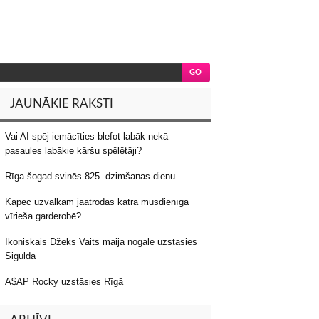
JAUNĀKIE RAKSTI
Vai AI spēj iemācīties blefot labāk nekā
pasaules labākie kāršu spēlētāji?
Rīga šogad svinēs 825. dzimšanas dienu
Kāpēc uzvalkam jāatrodas katra mūsdienīga
vīrieša garderobē?
Ikoniskais Džeks Vaits maija nogalē uzstāsies
Siguldā
A$AP Rocky uzstāsies Rīgā