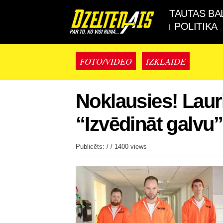
TAUTAS BA
POLITIKA
FOTO/VIDEO
IZKLAIDE
Noklausies! Laur
“Izvēdināt galvu”
Publicēts: / /
1400 views