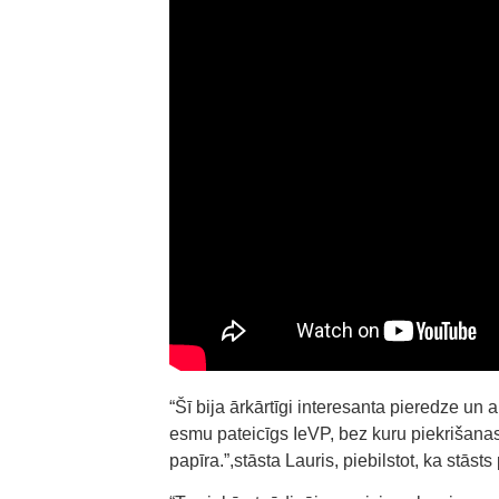
“Šī bija ārkārtīgi interesanta pieredze un
esmu pateicīgs IeVP, bez kuru piekrišanas
papīra.”,stāsta Lauris, piebilstot, ka stāst