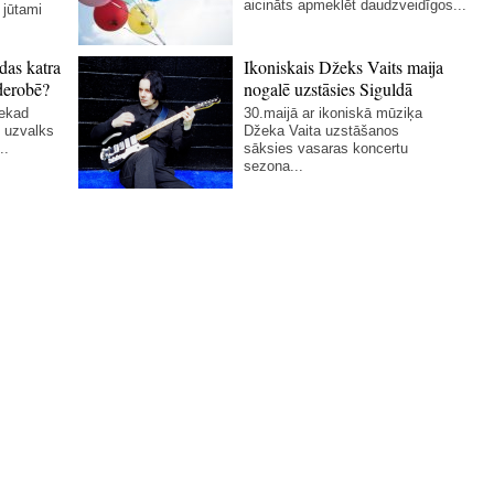
aicināts apmeklēt daudzveidīgos...
 jūtami
das katra
Ikoniskais Džeks Vaits maija
derobē?
nogalē uzstāsies Siguldā
nekad
30.maijā ar ikoniskā mūziķa
 uzvalks
Džeka Vaita uzstāšanos
..
sāksies vasaras koncertu
sezona...