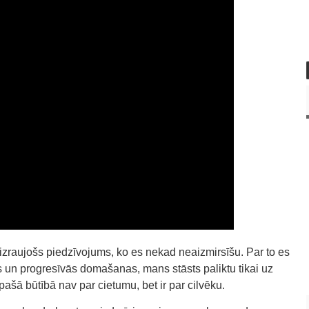
 aizraujošs piedzīvojums, ko es nekad neaizmirsīšu. Par to es
 un progresīvās domašanas, mans stāsts paliktu tikai uz
s pašā būtībā nav par cietumu, bet ir par cilvēku.