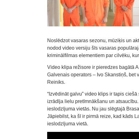
Noslēdzot vasaras sezonu, mūziķis un akti
nodod video versiju šīs vasaras populāraja
kriminālfilmas elementiem par cilvēku, kur
Video klipa režisore ir pieredzes bagātā A
Galvenais operators – Ivo Skanstiņš, bet v
Reiniks.
“Izvēdināt galvu” video klips ir tapis cieš
izrādīja lielu pretīmnākšanu un atsaucību.
ieslodzījuma vietās. Nu jau slēgtajā Bras
Jāpiebilst, ka šī ir pirmā reize, kad kāds La
ieslodzījuma vietā.