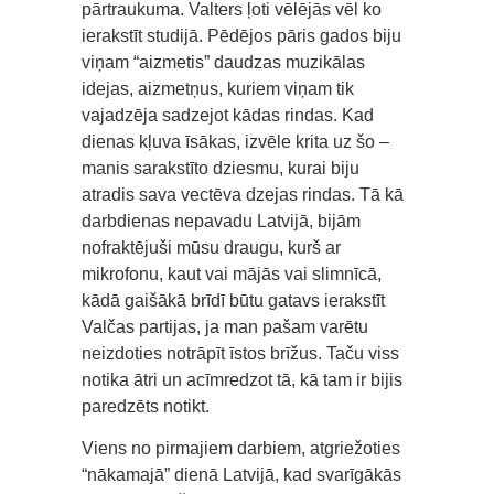
pārtraukuma. Valters ļoti vēlējās vēl ko
ierakstīt studijā. Pēdējos pāris gados biju
viņam “aizmetis” daudzas muzikālas
idejas, aizmetņus, kuriem viņam tik
vajadzēja sadzejot kādas rindas. Kad
dienas kļuva īsākas, izvēle krita uz šo –
manis sarakstīto dziesmu, kurai biju
atradis sava vectēva dzejas rindas. Tā kā
darbdienas nepavadu Latvijā, bijām
nofraktējuši mūsu draugu, kurš ar
mikrofonu, kaut vai mājās vai slimnīcā,
kādā gaišākā brīdī būtu gatavs ierakstīt
Valčas partijas, ja man pašam varētu
neizdoties notrāpīt īstos brīžus. Taču viss
notika ātri un acīmredzot tā, kā tam ir bijis
paredzēts notikt.
Viens no pirmajiem darbiem, atgriežoties
“nākamajā” dienā Latvijā, kad svarīgākās