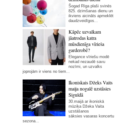
Šogad Rīga plaši svinēs
825. dzimšanas dienu un
ikviens aicināts apmeklēt
daudzveidīgos...
Kāpēc uzvalkam
jāatrodas katra
mūsdienīga vīrieša
garderobē?
Elegance vīriešu modē
nekad nezaudē savu
nozīmi, un uzvalks
joprojām ir viens no tiem...
Ikoniskais Džeks Vaits
maija nogalē uzstāsies
Siguldā
30.maijā ar ikoniskā
mūziķa Džeka Vaita
uzstāšanos
sāksies vasaras koncertu
sezona...