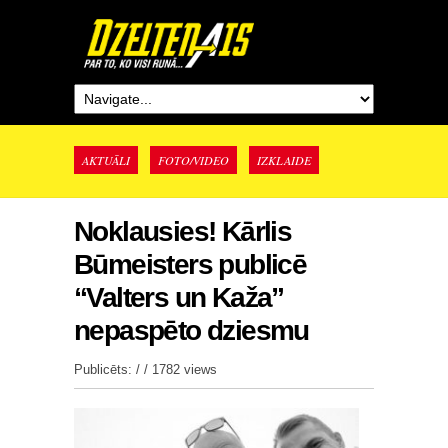
AKTUĀLI
FOTO/VIDEO
IZKLAIDE
Noklausies! Kārlis
Būmeisters publicē
“Valters un Kaža”
nepaspēto dziesmu
Publicēts: / /
1782 views