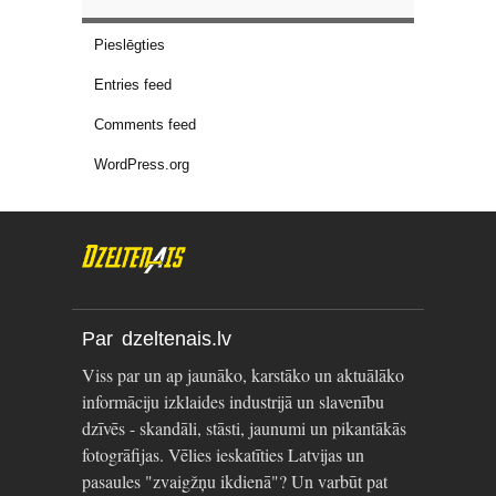
Pieslēgties
Entries feed
Comments feed
WordPress.org
Par dzeltenais.lv
Viss par un ap jaunāko, karstāko un aktuālāko
informāciju izklaides industrijā un slavenību
dzīvēs - skandāli, stāsti, jaunumi un pikantākās
fotogrāfijas. Vēlies ieskatīties Latvijas un
pasaules "zvaigžņu ikdienā"? Un varbūt pat