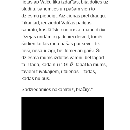
lietas ap Valču tika izdarītas, bija doties uz
studiju, saņemties un pašam vien to
dziesmu piebeigt. Aiz cieņas pret draugu.
Tikai tad, iedziedot Valčas partijas,
sapratu, kas tā īsti ir noticis ar manu dzīvi.
Dzejas rindām ir gadi piecdesmit, tomēr
šodien lai tās runā pašas par sevi – tik
tieši, nesaudzīgi, bet tomēr arī gaiši. Šī
dziesma mums izdotos vareni, bet tagad
tā ir tāda, kāda nu ir. Gluži tāpat kā mums,
taviem tuvākajiem, rītdienas – tādas,
kādas nu būs.
Sadziedamies nākamreiz, bračiņ’.”