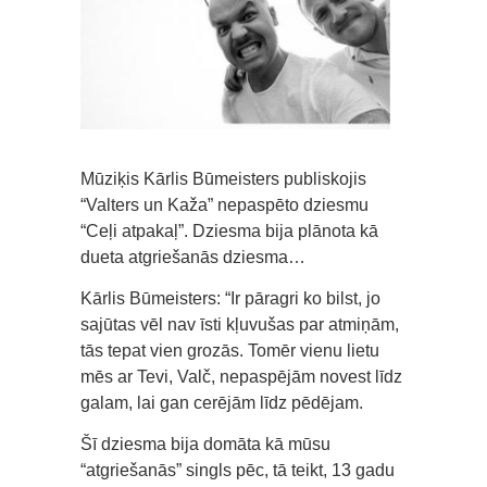
Mūziķis Kārlis Būmeisters publiskojis
“Valters un Kaža” nepaspēto dziesmu
“Ceļi atpakaļ”. Dziesma bija plānota kā
dueta atgriešanās dziesma…
Kārlis Būmeisters: “Ir pāragri ko bilst, jo
sajūtas vēl nav īsti kļuvušas par atmiņām,
tās tepat vien grozās. Tomēr vienu lietu
mēs ar Tevi, Valč, nepaspējām novest līdz
galam, lai gan cerējām līdz pēdējam.
Šī dziesma bija domāta kā mūsu
“atgriešanās” singls pēc, tā teikt, 13 gadu