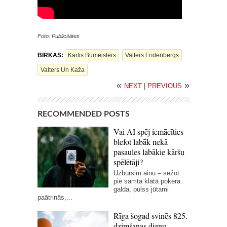
Foto: Publicitātes
BIRKAS:
Kārlis Būmeisters
Valters Frīdenbergs
Valters Un Kaža
«
»
NEXT
|
PREVIOUS
RECOMMENDED POSTS
Vai AI spēj iemācīties
blefot labāk nekā
pasaules labākie kāršu
spēlētāji?
Uzbursim ainu – sēžot
pie samta klātā pokera
galda, pulss jūtami
paātrinās,...
Rīga šogad svinēs 825.
dzimšanas dienu