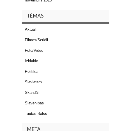
novembris 2015
TĒMAS
Aktuāli
Filmas/Seriāli
Foto/Video
Izklaide
Politika
Sievietēm
Skandāli
Slavenības
Tautas Balss
META