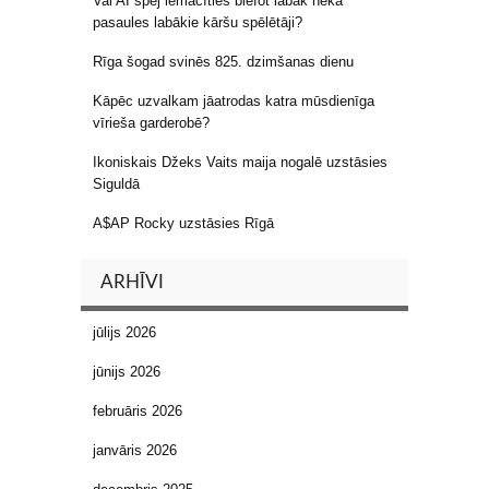
Vai AI spēj iemācīties blefot labāk nekā
pasaules labākie kāršu spēlētāji?
Rīga šogad svinēs 825. dzimšanas dienu
Kāpēc uzvalkam jāatrodas katra mūsdienīga
vīrieša garderobē?
Ikoniskais Džeks Vaits maija nogalē uzstāsies
Siguldā
A$AP Rocky uzstāsies Rīgā
ARHĪVI
jūlijs 2026
jūnijs 2026
februāris 2026
janvāris 2026