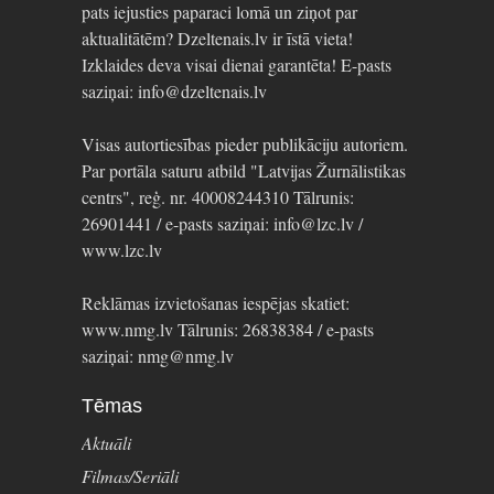
pats iejusties paparaci lomā un ziņot par
aktualitātēm? Dzeltenais.lv ir īstā vieta!
Izklaides deva visai dienai garantēta! E-pasts
saziņai: info@dzeltenais.lv
Visas autortiesības pieder publikāciju autoriem.
Par portāla saturu atbild "Latvijas Žurnālistikas
centrs", reģ. nr. 40008244310 Tālrunis:
26901441 / e-pasts saziņai: info@lzc.lv /
www.lzc.lv
Reklāmas izvietošanas iespējas skatiet:
www.nmg.lv Tālrunis: 26838384 / e-pasts
saziņai: nmg@nmg.lv
Tēmas
Aktuāli
Filmas/Seriāli