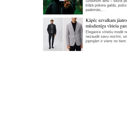
Uzbursim ainu – sēžot p
klātā pokera galda, pulss
paātrinās,...
Kāpēc uzvalkam jāatro
mūsdienīga vīrieša gar
Elegance vīriešu modē 
nezaudē savu nozīmi, un
joprojām ir viens no tiem.