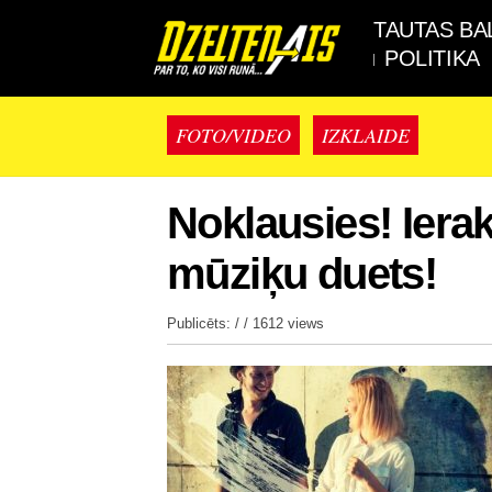
TAUTAS BA
POLITIKA
FOTO/VIDEO
IZKLAIDE
Noklausies! Iera
mūziķu duets!
Publicēts: / /
1612 views