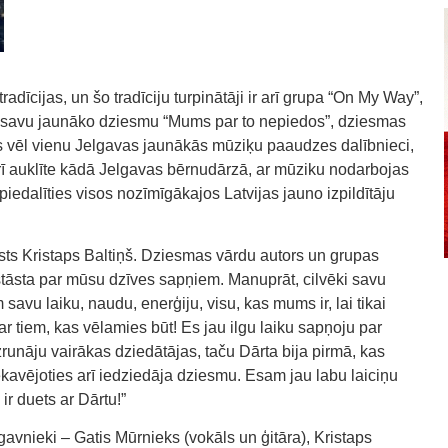
adīcijas, un šo tradīciju turpinātāji ir arī grupa “On My Way”,
ot savu jaunāko dziesmu “Mums par to nepiedos”, dziesmas
is vēl vienu Jelgavas jaunākās mūziķu paaudzes dalībnieci,
arī auklīte kādā Jelgavas bērnudārzā, ar mūziku nodarbojas
iedalīties visos nozīmīgākajos Latvijas jauno izpildītāju
sts Kristaps Baltiņš. Dziesmas vārdu autors un grupas
stāsta par mūsu dzīves sapņiem. Manuprāt, cilvēki savu
savu laiku, naudu, enerģiju, visu, kas mums ir, lai tikai
par tiem, kas vēlamies būt! Es jau ilgu laiku sapņoju par
runāju vairākas dziedātājas, taču Dārta bija pirmā, kas
ekavējoties arī iedziedāja dziesmu. Esam jau labu laiciņu
r duets ar Dārtu!”
vnieki – Gatis Mūrnieks (vokāls un ģitāra), Kristaps