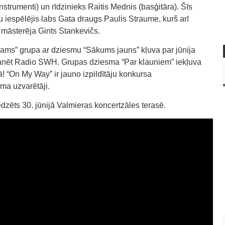
instrumenti) un rīdzinieks Raitis Mednis (basģitāra). Šīs
 iespēlējis labs Gata draugs Paulis Straume, kurš arī
n māsterēja Gints Stankevičs.
nams” grupa ar dziesmu “Sākums jauns” kļuva par jūnija
 skanēt Radio SWH. Grupas dziesma “Par klauniem” iekļuva
 “On My Way” ir jauno izpildītāju konkursa
sma uzvarētāji.
dzēts 30. jūnijā Valmieras koncertzāles terasē.