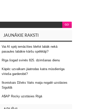
JAUNĀKIE RAKSTI
Vai AI spēj iemācīties blefot labāk nekā
pasaules labākie kāršu spēlētāji?
Rīga šogad svinēs 825. dzimšanas dienu
Kāpēc uzvalkam jāatrodas katra mūsdienīga
vīrieša garderobē?
Ikoniskais Džeks Vaits maija nogalē uzstāsies
Siguldā
A$AP Rocky uzstāsies Rīgā