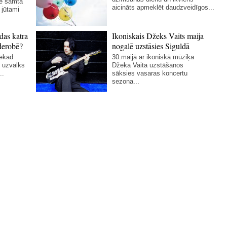
ie samta
aicināts apmeklēt daudzveidīgos...
 jūtami
das katra
Ikoniskais Džeks Vaits maija
derobē?
nogalē uzstāsies Siguldā
nekad
30.maijā ar ikoniskā mūziķa
 uzvalks
Džeka Vaita uzstāšanos
..
sāksies vasaras koncertu
sezona...