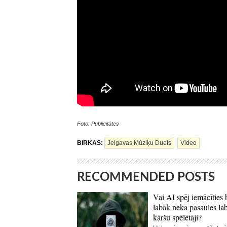
Foto: Publicitātes
BIRKAS:
Jelgavas Mūziķu Duets
Video
RECOMMENDED POSTS
Vai AI spēj iemācīties 
labāk nekā pasaules la
kāršu spēlētāji?