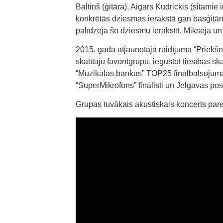
Baltiņš (ģitāra), Aigars Kudrickis (sitamie 
konkrētās dziesmas ierakstā gan basģitāru
palīdzēja šo dziesmu ierakstīt. Miksēja u
2015. gadā atjaunotajā raidījumā “Priekš
skatītāju favorītgrupu, iegūstot tiesības
“Muzikālās bankas” TOP25 finālbalsojumā!
“SuperMikrofons” finālisti un Jelgavas po
Grupas tuvākais akustiskais koncerts pare