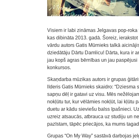
Visiem ir labi zināmas Jelgavas pop-roka tr
kas dibināta 2013. gadā. Šoreiz, ierakst
vārdu autors Gatis Mūrnieks talkā aicināj
dziedātāju Dārtu Damlicu! Dārta, kura ir 
jau kopš agras bērnības un jau paspējusi p
konkursos.
Skaņdarba mūzikas autors ir grupas ģitāri
līderis Gatis Mūrnieks skaidro: “Dziesma 
sapņu dēļ ir gatavi uz visu. Mēs nežēlojam 
nokļūtu tur, kur vēlāmies nokļūt, lai kļūtu 
duetu ar kādu sieviešu balss īpašnieci. Uz
uzreiz atsaucās, atbrauca uz studiju un n
pazīstam, tāpēc priecājos, ka mums tagad i
Grupas “On My Way” sastāvā darbojas jelga