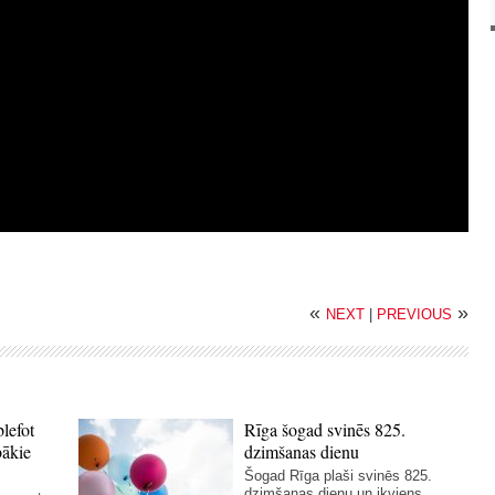
«
»
NEXT
|
PREVIOUS
blefot
Rīga šogad svinēs 825.
bākie
dzimšanas dienu
Šogad Rīga plaši svinēs 825.
dzimšanas dienu un ikviens